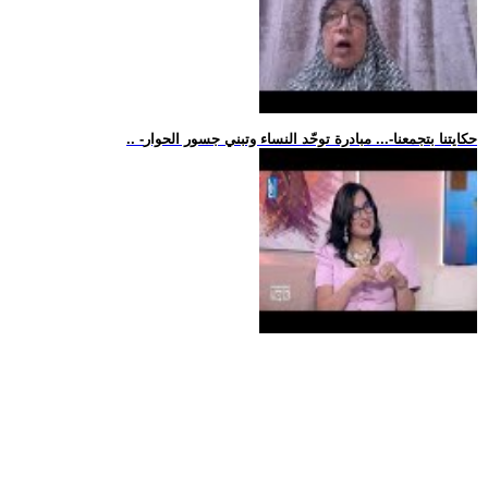
.. -حكايتنا بتجمعنا-... مبادرة توحّد النساء وتبني جسور الحوار