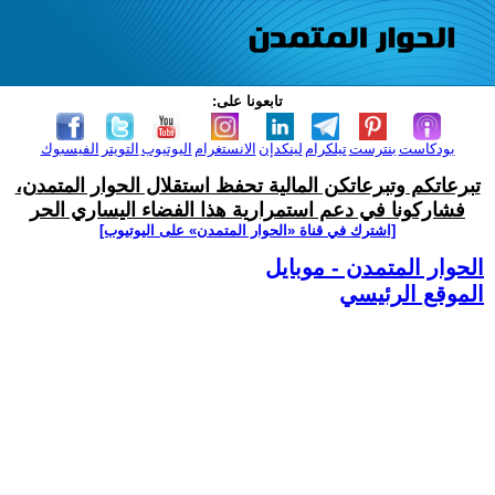
تابعونا على:
بودكاست
بنترست
تيلكرام
لينكدإن
الانستغرام
اليوتيوب
التويتر
الفيسبوك
تبرعاتكم وتبرعاتكن المالية تحفظ استقلال الحوار المتمدن،
فشاركونا في دعم استمرارية هذا الفضاء اليساري الحر
[اشترك في قناة ‫«الحوار المتمدن» على اليوتيوب]
الحوار المتمدن - موبايل
الموقع الرئيسي