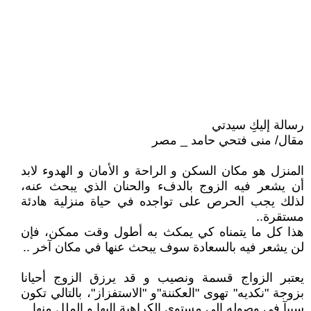
رسالة إليكِ سيدتي
مقال/ منى فتحي حامد _ مصر
المنزل هو مكان السكن و الراحة و الأمان و الهدوء لابد
أن يشعر فيه الزوج بالدفء والحنان الذي يبحث عنه،
لذلك يجب الحرص على تواجده في حياة منزلية هادئة
مستقرة..
هذا كل ما يتمناه كي يمكث به أطول وقت ممكن، فإن
لن يشعر فيه بالسعادة سوف يبحث عنها في مكان آخر ..
يعتبر الزواج قسمة ونصيب و قد يرزق الزوج أحيانا
بزوجة "نكديه" تهوى "العكننة"و "الاستفزاز"، بالتالي تكون
سببآ في وصوله إلى مستوى الكراهية إليها و الملل منها ..