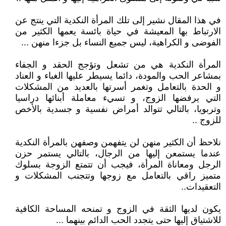
في هذا المقال نشير إلى تلك المرأة النكدية التي ينتج عن
الارتباط بها المعيشة في حياة بائسة يعمها الكثير من
الفوضى و الكراهية، ليس جميع النساء بل جزءا منهن ...
المرأة النكدية هي من تشعل وتؤجج الحقد و الجفاء
بمشاعر الحب والمودة، دائما يسيطر عليها الغباء و العناد
و الحدة بالتعامل وتغمر أسرتها بالعديد من المشكلات
التي يرفضها الزوج، و تسيء معاملة أبنائها دراسيا
وتربويا، بالتالي تتوالد أمراض نفسية و جسدية بالأخص
للزوج ..
نلاحظ أن الكثير منهن لن يتفهمن وصفهن بالمرأة النكدية
عندما يستمعن إليها من الرجال، بالتالي يستمر حزن
الرجل ومعاناة المرأة، فيجب أن تتمتع الزوجة بسلوك
متميز راقي بالتعامل مع زوجها وتتجنب المشكلات و
التعقيدات..
يكون لديها الثقة في الزوج و تمنحه المساحة الكافية
للاشتياق إليها حتى يتجدد الحب الدائم بينهما ...