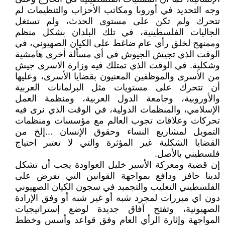
وجه التحديد في أوروبا ومكاتب الأحزاب والتنظيمات لم
تتحرك ولم تكن على مستوى الحدث، ولم تستغل
الجاليات الفلسطينية، في تلك البلدان بشكل منظم
وممنهج لخلق رأي عام ضاغط على الكيان الصهيوني، في
الوقت الذي تجيش الجيوش في أي مسألة أخرى هامشية
وشكلية. في الوقت الذي تمتلك فيه وزارة الاسرى جيش
من الأسرى والموظفين المعنيون بقضايا الأسرى، وعليها
أن تتحرك على مستويات مثل البرلمانات العربية
والأوروبية، وجامعة الدول العربية، ومنظمة العمل
الإسلامي، والمنظمات الدولية، في الوقت الذي نرى فيه
تحركات وعلاقات تجوب العالم مع مؤسسات ومنظمات
التمويل لمشاريع النساء وحقوق الإنسان ...إلخ من
القضايا الشكلية غير المؤثرة والتي لا تعتبر احتياج
فلسطيني بالأصل.
إن قضية ومعركة الأسير خليل العواودة يجب أن تشكل
لدينا حافز ودافع بمواجهة القوانين التي تفرض على
الفلسطيني التعليب والتجميد في سجون الكيان الصهيوني
دون اي مبررات لمجرد شبه أو غير شبه أو وفق الإرادة
الصهيونية، وتفتح آفاق جديدة لوضع إستراتيجيات
المواجهة وإثارة الرأي العام وفق قواعد وأسس وخطط