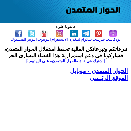
تابعونا على:
بودكاست
بنترست
تيلكرام
لينكدإن
الانستغرام
اليوتيوب
التويتر
الفيسبوك
تبرعاتكم وتبرعاتكن المالية تحفظ استقلال الحوار المتمدن،
فشاركونا في دعم استمرارية هذا الفضاء اليساري الحر
[اشترك في قناة ‫«الحوار المتمدن» على اليوتيوب]
الحوار المتمدن - موبايل
الموقع الرئيسي