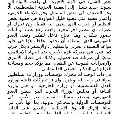
بعض الشيء في الأونة الأخيرة، بل ولفت الانتباه إلى
سلوك جديد تسلل إلى العقلية الحزبية الفلسطينية، ألَّا
وهو التصنيف في بعض المسائل وفق الإنتماء الحزبي،
واعتبار قضية مثل قضية خليل العواودة هي قضية تخص
التنظيم أو الحزب الذي ينتمي إليه فقط، وإن تحرك أو
تصرف أي تنظيم آخر مجرد واجب رفع عتب أو اثبات
حضور شكلي، وهذا نجاح فاعل لتفكير وفعل العدو
الصهيوني الذي استطاع أن يحقق نجاحًا باهرًا في خلق
قواعد التصنيف الحزبي والتنظيمي، والإستفراد بكل حزب
كما فعل في معركة غزة الأخيرة ضد الجهاد الإسلامي،
مدعيًا أن ضرباته ضد فصيل، وكذلك في قضايا الأسرى
والإضرابات الطويلة عن الطعام، مما يؤكد حجم ومساحة
الفراغ في التفكير الجمعي الفلسطيني.
في ذات الوقت لم تتحرك مؤسسات ووزارات السلطتين
سواء في رام الله أو غزة، ولم نر تحركات فاعلة لوزارة
العدل الفلسطينية، أو وزارة الخارجية، أو حتى وازرة
الثقافة أو مجلس الوزراء التحرك الذي يفضح العدو
الصهيوني، ويصعد مسألة القوانين غير الأدمية في
المؤسسات الدولية والمحاكم الدولية، بما أنها تأتي في
سياق إنتهاك الحقوق الإنسانية، والتعدي على الذات
الإنسانية، كما أن الممثليات الفلسطينية في الخارج وعلى