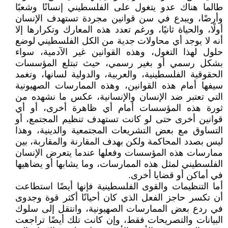
طالما هناك عدو يتغول على الفلسطيني إنسانًا وشعبًا
وأرضًا، ويبدع في سن قوانين مجردة تستهدف الإنسان
أولًا، والحياة ثانيًا، ورغم تعدد هذه المعارك وتكرارها إلا
أنه لا يوجد أي محاولات جدية من الكل الفلسطيني لوضع
حلول لهذا التغول، وهذه القوانين غير الآدمية، سواء
بشكل رسمي أو بغير رسمي، حيث تبتلع المؤسسات
الحقوقية الفلسطينية، والعربية، والدولية لسانها، وتغمد
سيفها أمام هذه القوانين، وهذه الممارسات الصهيونية
التي تعتبر ضد الإنسان والإنسانية، عكس ما نشهده من
ثورة هذه المؤسسات أمام أي ظاهرة أخرى، أو أي
قوانين أخرى حتى لو كانت تستهدف تنظيم المجتمع، أو
التساوق مع بعض التشريعات المجتمعية والدينية، وهذا
ليس بصدد المحاكمة ولكن بهدف المقارنة والمقاربة، بين
ممارسات هذه المؤسسات وفعلها عندما يتعرض الإنسان
الفلسطيني لمثل هذه الممارسات، وما يشابها أو يضاهيها
في أماكن أو قضايا أخرى.
أما التنظيمات والقوى الفلسطينية فإنها أيضًا استطاعت
أن تكسر حاجز الفعل الذي كان أحيانًا أكثر قوة وجدوى
في ردع بعض الممارسات الصهيونية، وانتقل إلى سلوك
البيانات والتصريحات فقط، وإن كانت تلك أيضًا تراجعت