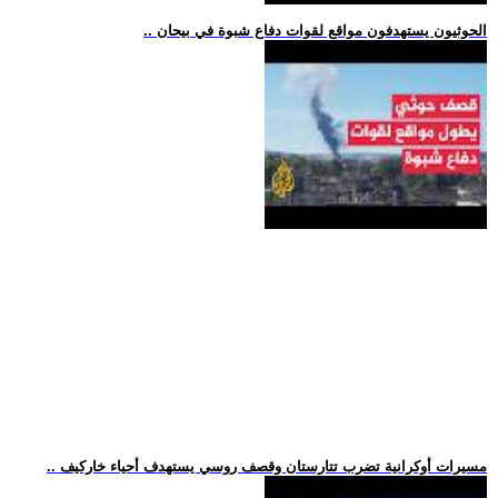
.. الحوثيون يستهدفون مواقع لقوات دفاع شبوة في بيحان
.. مسيرات أوكرانية تضرب تتارستان وقصف روسي يستهدف أحياء خاركيف