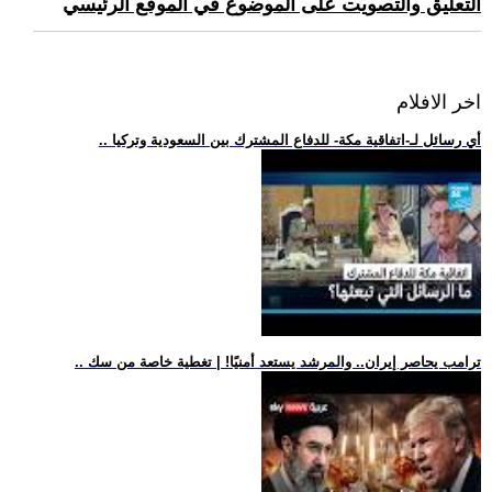
التعليق والتصويت على الموضوع في الموقع الرئيسي
اخر الافلام
.. أي رسائل لـ-اتفاقية مكة- للدفاع المشترك بين السعودية وتركيا
.. ترامب يحاصر إيران.. والمرشد يستعد أمنيًا! | تغطية خاصة من سك