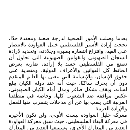
بعدما وصلت الأمور الصحية لدرجة صعبة ومعقدة جدًا،
نجحت إرادة الأسير الفلسطيني خليل العواودة بالانتصار
على القيد، وانتزاع انتصاره بصبره وجلادته، وتحديه لإرادة
السجان الصهيوني والقوانين الصهيونية التي تحاول أن
تصنع من الفلسطيني جسد بلا إرادة، ضاربة بعرض
الحائط كل القوانين والأعراف الدولية، ومتعدية على
حقوق الإنسان، والإنسانية التي يتغنى بها العالم المتقدم
دون أن يحرك ساكنًا، حيث أنه عند دولة الكيان يبلع
لسانه، ويقف بشكل صاغر ومذل أمام الكيان الصهيوني،
عكس مواقفه ضد الشعوب كلها، وخاصة في منطقتنا
العربية التي ينقب بها عن أي مدخلات يتسرب منها للعقل
والإرادة العربية.
معركة خليل العواودة ليست الأولى، ولن تكون الأخيرة
في معركة البقاء الفلسطيني، حيث سبق معركة العواودة
العديد من المعارك الأخرى، وسيتبعها العديد من المعارك