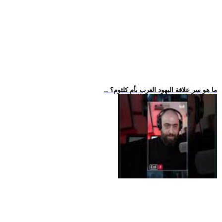
.. ما هو سر علاقة اليهود العرب بأم كلثوم؟