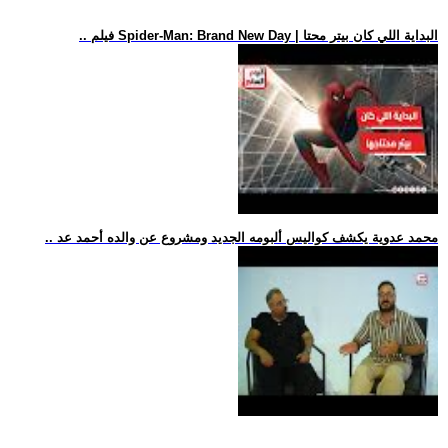
.. فيلم Spider-Man: Brand New Day | البداية اللي كان بيتر محتا
.. محمد عدوية يكشف كواليس ألبومه الجديد ومشروع عن والده أحمد عد