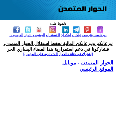
تابعونا على:
بودكاست
بنترست
تيلكرام
لينكدإن
الانستغرام
اليوتيوب
التويتر
الفيسبوك
تبرعاتكم وتبرعاتكن المالية تحفظ استقلال الحوار المتمدن،
فشاركونا في دعم استمرارية هذا الفضاء اليساري الحر
[اشترك في قناة ‫«الحوار المتمدن» على اليوتيوب]
الحوار المتمدن - موبايل
الموقع الرئيسي