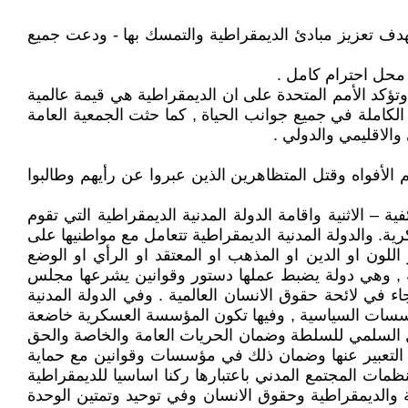
تباره اليوم العالمي للديمقراطية - بهدف تعزيز مبادئ الديمقراطية والتمسك بها - ودعت جميع
 محل احترام كامل .
قراطية في العالم , وتؤكد الأمم المتحدة على ان الديمقراطية هي قيمة عالمية
م الكاملة في جميع جوانب الحياة , كما حثت الجمعية العامة
والاقليمي والدولي .
ة , وتم تكميم الأفواه وقتل المتظاهرين الذين عبروا عن رأيهم وطالبوا
الاثنية واقامة الدولة المدنية الديمقراطية التي تقوم
ة. والدولة المدنية الديمقراطية تتعامل مع مواطنيها على
لون او الدين او المذهب او المعتقد او الرأي او الوضع
ركة , وهي دولة يضبط عملها دستور وقوانين يشرعها مجلس
ء في لائحة حقوق الانسان العالمية . وفي الدولة المدنية
ؤسسات السياسية , وفيها تكون المؤسسة العسكرية خاضعة
داول السلمي للسلطة وضمان الحريات العامة والخاصة والحق
 التعبير عنها وضمان ذلك في مؤسسات وقوانين مع حماية
مات المجتمع المدني باعتبارها ركنا اساسيا للديمقراطية
والديمقراطية وحقوق الانسان وفي توحيد وتمتين الوحدة