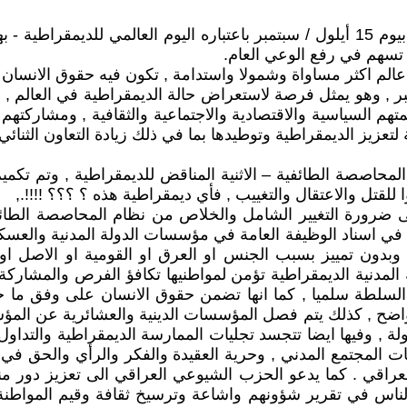
في عام 2007 قررت الجمعية العامة للأمم المتحدة الاحتفال بيوم 15 أيلول / سبتمبر باع
 تسهم في رفع الوعي العام.
اء عالم اكثر مساواة وشمولا واستدامة , تكون فيه حقوق الانسان
لمي للديمقراطية سنويا في 15 أيلول / سبتمبر , وهو يمثل فرصة لاستعراض حالة الديم
ظمتهم السياسية والاقتصادية والاجتماعية والثقافية , ومشاركته
عزيز الديمقراطية وتوطيدها بما في ذلك زيادة التعاون الثنائي 
وحتى اليوم تم اعتماد نهج المحاصصة الطائفية – الاثنية المناقض للديمقراطي
تل والاعتقال والتغييب , فأي ديمقراطية هذه ؟ ؟؟؟ !!!!.,
رورة التغيير الشامل والخلاص من نظام المحاصصة الطائفية – 
في اسناد الوظيفة العامة في مؤسسات الدولة المدنية والعسكري
بدون تمييز بسبب الجنس او العرق او القومية او الاصل او ال
لة المدنية الديمقراطية تؤمن لمواطنيها تكافؤ الفرص والمشا
ل السلطة سلميا , كما انها تضمن حقوق الانسان على وفق ما جا
واضح , كذلك يتم فصل المؤسسات الدينية والعشائرية عن الم
الدولة , وفيها ايضا تتجسد تجليات الممارسة الديمقراطية والت
ت المجتمع المدني , وحرية العقيدة والفكر والرأي والحق في
عراقي . كما يدعو الحزب الشيوعي العراقي الى تعزيز دور منظ
اس في تقرير شؤونهم واشاعة وترسيخ ثقافة وقيم المواطنة 