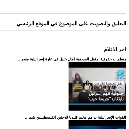
التعليق والتصويت على الموضوع في الموقع الرئيسي
اخر الافلام
.. منظمات حقوقية: مقتل الصحفية آمال خليل في غارة إسرائيلية متعم
.. القوات الإسرائيلية تداهم مخيم قلنديا للاجئين الفلسطينيين شما