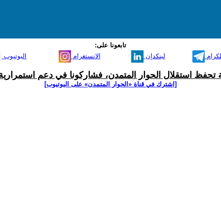
تابعونا على:
لكرام
لينكدإن
الانستغرام
اليوتيوب
ية تحفظ استقلال الحوار المتمدن، فشاركونا في دعم استمرارية 
[اشترك في قناة ‫«الحوار المتمدن» على اليوتيوب]