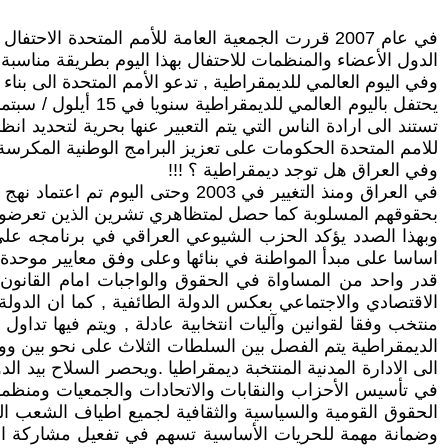
الدول الأعضاء والمنظمات للاحتفال بهذا اليوم بطريقة مناسبة
وفي اليوم العالمي للديمقراطية , تدعو الأمم المتحدة الى بن
يحتفل باليوم العا
تستند الى ارادة الناس التي يتم التعبير عنها بحرية لتحديد ان
للامم المتحدة الحكومات على تعزيز البرامج الوطنية المكرسة لت
وفي العراق هل توجد ديمقراطية ؟ !!!
في العراق ومنذ التغيير في 2003 
بحقوقهم المسلوبة كما حصل لمتظاهري تشرين الذين تعرضوا للق
وبهذا الصدد يؤكد الحزب الشيوعي العراقي في برنامجه على ض
اساسا على مبدأ المواطنة في بنائها وعلى وفق معايير موحدة 
قدر واحد من المساواة في الحقوق والواجبات امام القانون و
الاقتصادي والاجتماعي بعكس الدولة الطائفية , كما ان الدو
منتخب وفقا لقوانين وآليات انتخابية عادلة , ويتم فيها تداو
الديمقراطية يتم الفصل بين السلطات الثلاث على نحو بين و
الى الادارة المدنية المنتخبة ديمقراطيا .ويحصر السلاح بيد 
في تأسيس الأحزاب والنقابات والاتحادات والجمعيات ومنظما
الحقوق القومية والسياسية والثقافية لجميع اطياف الشعب ال
وضمانة مهمة للحريات الأساسية تسهم في تفعيل مشاركة الن