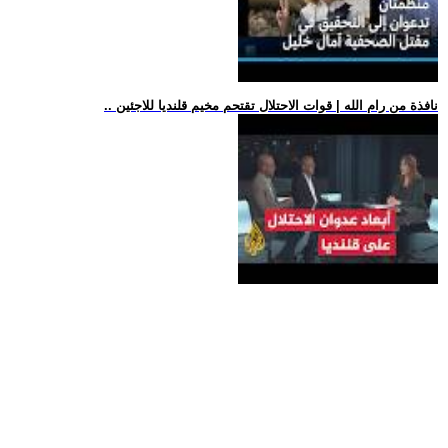
.. نافذة من رام الله | قوات الاحتلال تقتحم مخيم قلنديا للاجئين