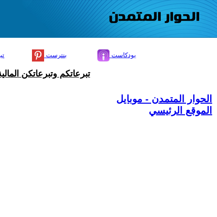
بودكاست
بنترست
تي
تبرعاتكم وتبرعاتكن المال
الحوار المتمدن - موبايل
الموقع الرئيسي