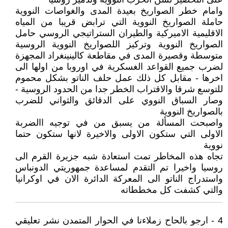
وامام خطر الصواريخ بعيدة المدى والغواصات النووية
حاملة الصواريخ النووية التي ترابض قريبا من المياه
الاقليمية الاميركية والطيران الستراتيجي الروسي حامل
الصواريخ النووية وتركيز اللصواريخ النووية الروسية
متوسطة وقصيرة المدى في مقاطعة كالينينغراد المجهزة
لضرب جميع القواعد الغسكرية في اوروبا من اولها الى
اخرها - مقابل كل ذلك عمل حلف الناتو بشكل محموم
للتوسع شرقا والاقتراب الخطر جدا من الحدود الروسية -
وصار السباق النووي على الدقائق والثواني للضرب
بالصواريخ النووية
واصبحت المسألة من يسبق من في توجيه االضربة
الاولى التي ستكون الاولى والاخيرة لانها ستكون حتما
نووية
تجاه هذه المخاطر تمت استعادة شبه جزيرة القرم الى
روسيا واخيرا تم التقدم لمساعدة جمهوريتي الدونباس
واستدراج الناتو الى المعركة الدائرة الان في اوكرانيا
والتي كشفت كل مخططاته
4 - ارجو بالحاح زملاءنا في الحوار المتمدن نشر تعليقي