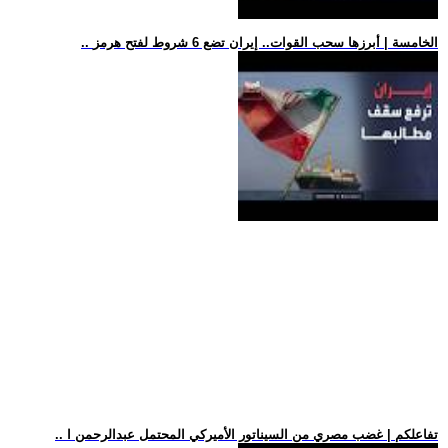
.. الخامسة | أبرزها سحب القوات.. إيران تضع 6 شروط لفتح هرمز
.. تفاعلكم | غضب مصري من السيناتور الأميركي المحتمل عبدالرحمن ا