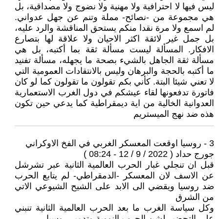
ليس فيها لا احترافية ولا مهنية ولا نضوج ولا مصداقية، بل
هي مجموعة من -نصائح- مملة وتنم عن جهل عدواني.
لم اسمع ولا مرة نقدا منكم يستحق المناقشة والرد عليه،
بل جمل غير لائقة اكثر الاحيان ولا علاقة لها بتصارع
الافكار. المسألة ليست مسألة ثقة بما أكتبه، بل هي
مسألة ثقة الجاهل بالشيء بصحة ما يجهله، مسألة تفنيد
ما أكتبه بالحجة والبرهان وليس بالانتقادات العمومية التي
لا تعني شيئا البتة. كأني بكم تقولون ما تقولون كما لو كان
فاتورة تدفعونها لقاء عيشكم في دول الغرب الاستعمارية
العدوانية الخالية من اية ديمقراطية كما يدعي حين تكون
هذه ضد نهج الميستريم
3 - روسيا اوقعت المعسكر الغربي في الفخ الاوكراني
جورج حداد ( 2022 / 9 / 12 - 08:24 )
قبل ان تنجلي غبار الحرب العالمية الثانية عبر تشرشل
عن الاسف لان المعسكر -الدمقراطي- لم يتابع الحرب
ضد روسيا ويقضي الى الابد على الشيح الشيوعي الاتي
من الشرق
وكل سياسة الغرب ما بعد الحرب العالمية الثانية تنبني
على التحضير لشن الحرب النووية وتدمير روسيا