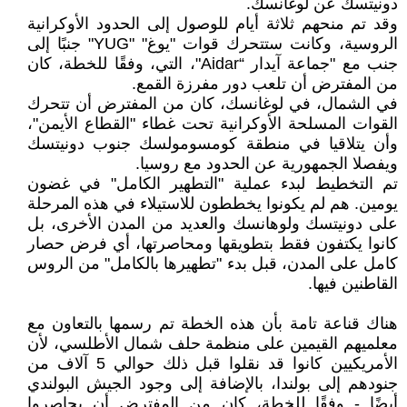
دونيتسك عن لوغانسك.
وقد تم منحهم ثلاثة أيام للوصول إلى الحدود الأوكرانية
الروسية، وكانت ستتحرك قوات "يوغ" "YUG" جنبًا إلى
جنب مع "جماعة آيدار “Aidar"، التي، وفقًا للخطة، كان
من المفترض أن تلعب دور مفرزة القمع.
في الشمال، في لوغانسك، كان من المفترض أن تتحرك
القوات المسلحة الأوكرانية تحت غطاء "القطاع الأيمن"،
وأن يتلاقيا في منطقة كومسومولسك جنوب دونيتسك
ويفصلا الجمهورية عن الحدود مع روسيا.
تم التخطيط لبدء عملية "التطهير الكامل" في غضون
يومين. هم لم يكونوا يخططون للاستيلاء في هذه المرحلة
على دونيتسك ولوهانسك والعديد من المدن الأخرى، بل
كانوا يكتفون فقط بتطويقها ومحاصرتها، أي فرض حصار
كامل على المدن، قبل بدء "تطهيرها بالكامل" من الروس
القاطنين فيها.
هناك قناعة تامة بأن هذه الخطة تم رسمها بالتعاون مع
معلميهم القيمين على منظمة حلف شمال الأطلسي، لأن
الأمريكيين كانوا قد نقلوا قبل ذلك حوالي 5 آلاف من
جنودهم إلى بولندا، بالإضافة إلى وجود الجيش البولندي
أيضًا - وفقًا للخطة، كان من المفترض أن يحاصروا