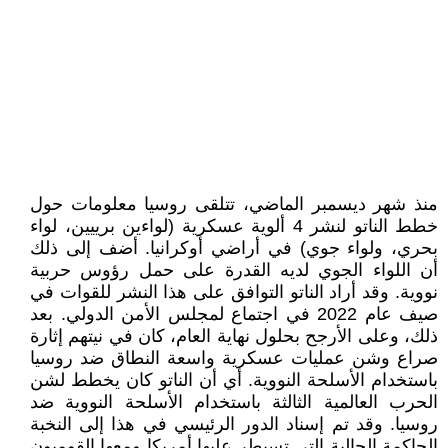
منذ شهر ديسمبر الماضي، تتلقى روسيا معلومات حول
خطط الناتو لنشر 4 ألوية عسكرية (لواءين برييين، لواء
بحري، ولواء جوي) في أراضي أوكرانيا. أضف إلى ذلك
أن اللواء الجوي لديه القدرة على حمل رؤوس حربية
نووية. وقد أراد الناتو التوافق على هذا النشر للقوات في
صيف عام 2022 في اجتماع لمجلس الأمن الدولي. بعد
ذلك، وعلى الأرجح بحلول نهاية العام، كان في نيتهم إثارة
صراع وشن عمليات عسكرية واسعة النطاق ضد روسيا
باستخدام الأسلحة النووية. أي أن الناتو كان يخطط لشن
الحرب العالمية الثالثة باستخدام الأسلحة النووية ضد
روسيا. وقد تم إسناد الدور الرئيسي في هذا إلى النخبة
الحاكمة الحالية التي تسيطر عليها أمريكا ومعها القوميون