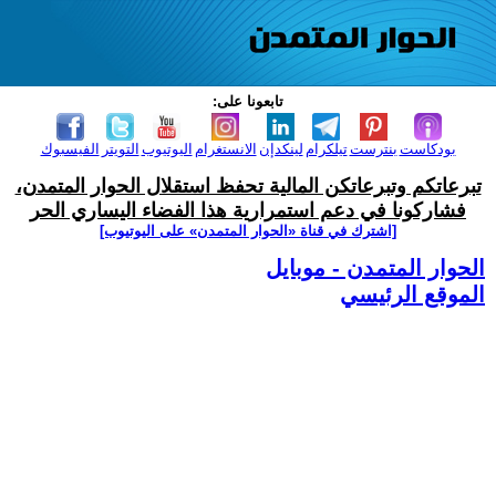
تابعونا على:
بودكاست
بنترست
تيلكرام
لينكدإن
الانستغرام
اليوتيوب
التويتر
الفيسبوك
تبرعاتكم وتبرعاتكن المالية تحفظ استقلال الحوار المتمدن،
فشاركونا في دعم استمرارية هذا الفضاء اليساري الحر
[اشترك في قناة ‫«الحوار المتمدن» على اليوتيوب]
الحوار المتمدن - موبايل
الموقع الرئيسي