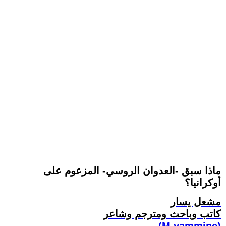
ماذا سبق -العدوان الروسي- المزعوم على
أوكرانيا؟
مشعل يسار
كاتب وباحث ومترجم وشاعر
(M.yammine)