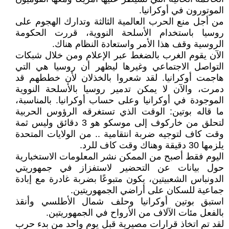
الموتورون في أوكرانيا.
من أجل منع الحرب العالمية الثالثة وتدارك الهجوم على
روسيا باستخدام الأسلحة النووية، قررت الحكومة
الروسية وقف هذا الأمر واستعادة النظام هناك.
الآن يقوم الغرب بالضغط عبر الإعلام ومن خلال شبكات
التواصل الاجتماعي وغيرها ليظهر أن روسيا هي التي
هاجمت أوكرانيا. لقد شعروا بالخذلان لأن خططهم قد
دمرت، والآن لا يمكن تدمير روسيا بالأسلحة النووية
الموجودة في أوكرانيا وعلى حساب أوكرانيا. بالمناسبة،
ما قاله بوتين: الوقت الذي تستغرقه الرؤوس الحربية
لتحلق من خاركوف إلى موسكو هو 3 دقائق وليس ثمة
وقت كاف لتوجيه ضربة انتقامية .. من الولايات المتحدة
يلزمها 30 دقيقة وهناك وقت كاف للرد.
اليوم فقط أصبح من الممكن نشر المعلومات الاستخبارية
حول بيانات عن التحضير لاستفزاز في جمهوريتي
الدونباس الشعبيتين، يكون متبوعًا بضربة غادرة مع إبادة
جماعية للسكان على أراضي الجمهوريتين.
استبق بوتين أوكرانيا وحلف شمال الأطلسي وأنقذ
بالفعل مئات الآلاف من الأرواح في الجمهوريتين.
لقد تم اتخاذ قرارات مصيرية قبل يوم واحد من بدء حرب