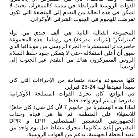
القوات الروسية المرابطة في مدينة كالينينغراد، بحيث لا
تتمكن في هذه الحالة من التقدم إلى المنطقة التي تكون
تعرضت للهجوم في الجنوب الشرقي الأوكراني.
المجموعة القتالية الثانية هي ألف جندي من لواء
"سترايكر" (عربات مدرعة) في رومانيا. هذه المجموعة
حاصرت ترانسنيستريا – الجزء الروسي من مولدافيا الذي
سبق أن أعلن استقلاله -حتى لا يتمكن جنود حفظ السلام
الروس المتمركزون هناك من التقدم عبر الجنوب إلى
أوديسا.
كلها مجموعة واحدة متضامة من الإجراءات التي كان
سيبدأ تنفيذها ليلة 24-25 فبراير.
في الواقع، كان تحرك القوات المسلحة الأوكرانية
مفترضا أن يتم ليوم واحد فقط.
لماذا هذه الهستيريا من جانبهم ؟ لأن كل شيء كان جاهزًا
للاستيلاء على المنطقة، ثم ها هي فجأة وحدات
الجمهوريتين الشعبيتين المنفصلتين LPR و DPR
المفترض إبادة سكانهما، تتحرك بنشاط قبل يوم واحد من
تنفيذ الخطة الجهنمية، بدعم من القوات الروسية.