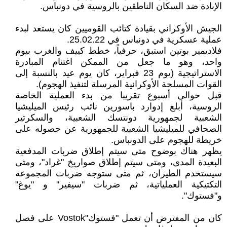
الإبادة ضد السكان الناطقين بالروسية في دونباس.
الجيش الأوكراني بقيادة كتائب القوميين كان يستعد لبدء
عملية عسكرية في دونباس في 25.02.22.
فلاديمير بوتين استبق، حرفياً، خطط كييف والغرب بيوم
واحد، وهو ما جعل من الممكن اغتنام المبادرة
الاستراتيجية (يوم 23 فبراير، كان يوم عيد بالنسبة إلى
القوات المسلحة الأوكرانية المرسلة لتنفيذ الهجوم).
قبل حوالي أسبوع تقريبا من بدء العملية الخاصة
الروسية، أبلغ إدوارد باسورين نائب رئيس الميليشيا
الشعبية لجمهورية دونتسك الشعبية، والسكرتير
الصحافي للميليشيا الشعبية للجمهورية عن حصوله على
خريطة للهجوم على الدونباس.
يظهر هناك بوضوح متى سيتم إطلاق ضربات المدفعية
البعيدة المدى، ومتى سيتم إطلاق صواريخ "غراد"، ومتى
سيستخدم الطيران، ثم متى ستوجه ضربات المجموعة
التكتيكية العملياتية، ثم ضربات "سيفير" و "يوغ"
و"فستوك".
كان من المفترض أن تعمل "فستوك"Vostok على فصل