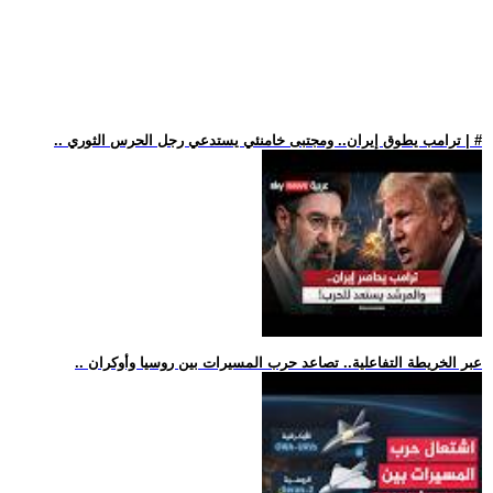
.. ترامب يطوق إيران.. ومجتبى خامنئي يستدعي رجل الحرس الثوري | #
.. عبر الخريطة التفاعلية.. تصاعد حرب المسيرات بين روسيا وأوكران