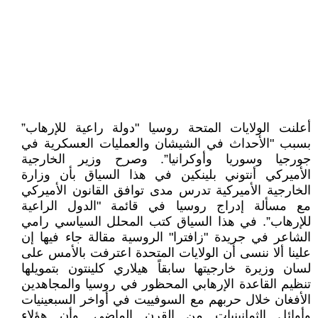
أعلنت الولايات المتحة روسيا "دولة راعية للإرهاب”
بسبب "الأحداث في الشيشان والعمليات العسكرية في
جورجيا وسوريا وأوكرانيا”. وصرح وزير الخارجية
الأميركي أنتوني بلينكين في هذا السياق بأن وزارة
الخارجية الأميركية تدرس مدى توافق القانون الأميركي
مع مسألة إدراج روسيا في قائمة "الدول الراعية
للإرهاب”. في هذا السياق كتب المحلل السياسي رامي
الشاعر في جريدة "زافترا" الروسية مقالة جاء فيها إن
علينا ألا ننسى أن الولايات المتحدة اعترفت بالأمس على
لسان وزيرة خارجيتها سابقاً هيلاري كلينتون بتمويلها
تنظيم القاعدة الإرهابي المحظور في روسيا والمجاهدين
الأفغان خلال حربهم مع السوفييت في أواخر السبعينيات
وأوائل الثمانينيات من القرن الماضي. وأن هؤلاء