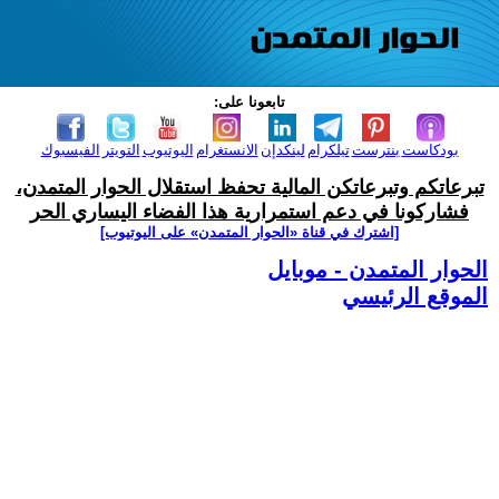
تابعونا على:
بودكاست
بنترست
تيلكرام
لينكدإن
الانستغرام
اليوتيوب
التويتر
الفيسبوك
تبرعاتكم وتبرعاتكن المالية تحفظ استقلال الحوار المتمدن،
فشاركونا في دعم استمرارية هذا الفضاء اليساري الحر
[اشترك في قناة ‫«الحوار المتمدن» على اليوتيوب]
الحوار المتمدن - موبايل
الموقع الرئيسي