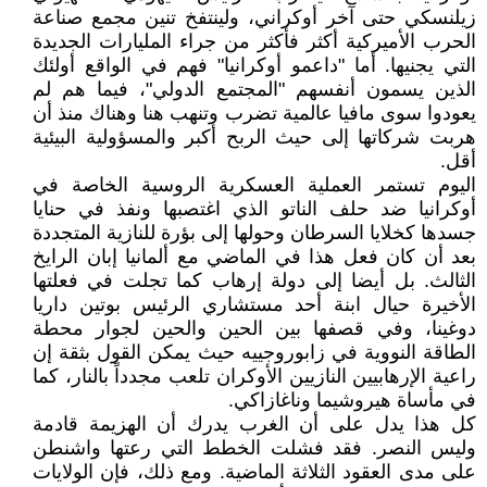
زيلنسكي حتى آخر أوكراني، ولينتفخ تنين مجمع صناعة
الحرب الأميركية أكثر فأكثر من جراء المليارات الجديدة
التي يجنيها. أما "داعمو أوكرانيا" فهم في الواقع أولئك
الذين يسمون أنفسهم "المجتمع الدولي"، فيما هم لم
يعودوا سوى مافيا عالمية تضرب وتنهب هنا وهناك منذ أن
هربت شركاتها إلى حيث الربح أكبر والمسؤولية البيئية
أقل.
اليوم تستمر العملية العسكرية الروسية الخاصة في
أوكرانيا ضد حلف الناتو الذي اغتصبها ونفذ في حنايا
جسدها كخلايا السرطان وحولها إلى بؤرة للنازية المتجددة
بعد أن كان فعل هذا في الماضي مع ألمانيا إبان الرايخ
الثالث. بل أيضا إلى دولة إرهاب كما تجلت في فعلتها
الأخيرة حيال ابنة أحد مستشاري الرئيس بوتين داريا
دوغينا، وفي قصفها بين الحين والحين لجوار محطة
الطاقة النووية في زابوروجييه حيث يمكن القول بثقة إن
راعية الإرهابيين النازيين الأوكران تلعب مجدداً بالنار، كما
في مأساة هيروشيما وناغازاكي.
كل هذا يدل على أن الغرب يدرك أن الهزيمة قادمة
وليس النصر. فقد فشلت الخطط التي رعتها واشنطن
على مدى العقود الثلاثة الماضية. ومع ذلك، فإن الولايات