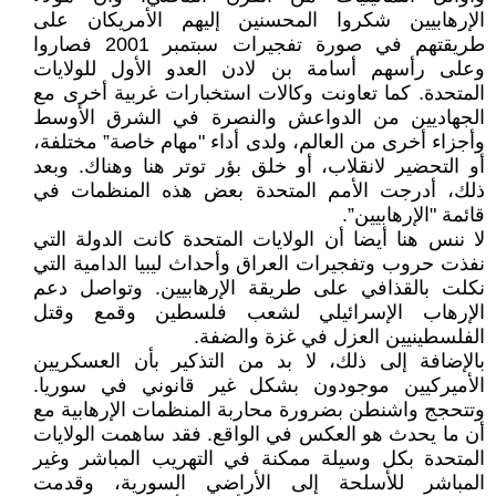
الإرهابيين شكروا المحسنين إليهم الأمريكان على
طريقتهم في صورة تفجيرات سبتمبر 2001 فصاروا
وعلى رأسهم أسامة بن لادن العدو الأول للولايات
المتحدة. كما تعاونت وكالات استخبارات غربية أخرى مع
الجهاديين من الدواعش والنصرة في الشرق الأوسط
وأجزاء أخرى من العالم، ولدى أداء "مهام خاصة” مختلفة،
أو التحضير لانقلاب، أو خلق بؤر توتر هنا وهناك. وبعد
ذلك، أدرجت الأمم المتحدة بعض هذه المنظمات في
قائمة "الإرهابيين”.
لا ننس هنا أيضا أن الولايات المتحدة كانت الدولة التي
نفذت حروب وتفجيرات العراق وأحداث ليبيا الدامية التي
نكلت بالقذافي على طريقة الإرهابيين. وتواصل دعم
الإرهاب الإسرائيلي لشعب فلسطين وقمع وقتل
الفلسطينيين العزل في غزة والضفة.
بالإضافة إلى ذلك، لا بد من التذكير بأن العسكريين
الأميركيين موجودون بشكل غير قانوني في سوريا.
وتتحجج واشنطن بضرورة محاربة المنظمات الإرهابية مع
أن ما يحدث هو العكس في الواقع. فقد ساهمت الولايات
المتحدة بكل وسيلة ممكنة في التهريب المباشر وغير
المباشر للأسلحة إلى الأراضي السورية، وقدمت