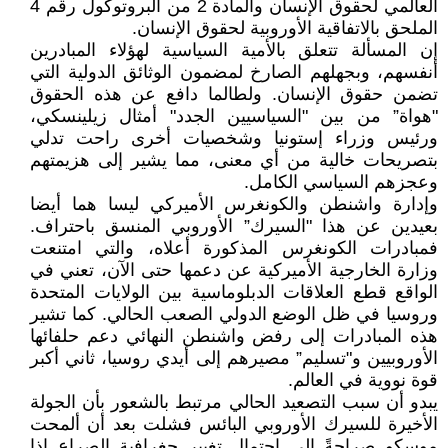
العالمي لحقوق الإنسان والمادة 2 من البروتوكول رقم 4
الملحق بالاتفاقية الأوروبية لحقوق الإنسان.
إن المسألة تتعلق بالأمية السياسية لهؤلاء المبادرين
أنفسهم، وبجهلهم الصارخ لمضمون الوثائق الدولية التي
تضمن حقوق الإنسان. ولطالما دافع عن هذه الحقوق
"هواة” من بين "السياسيين الجدد" أمثال زيلينسكي،
ورئيس وزراء إستونيا وشخصيات أخرى راحت تدلي
بتصريحات خالية من أي معنى، مما يشير إلى هزيمتهم
وعجزهم السياسي الكامل.
وإدارة واشنطن والكونغرس الأميركي ليسا هما أيضا
بعيدين عن هذا "السيرك” الأوروبي المنسق باحتراف.
فمبادرات الكونغرس المذكورة أعلاه، والتي امتنعت
وزارة الخارجية الأميركية عن دعمها حتى الآن، تعني في
الواقع قطع العلاقات الدبلوماسية بين الولايات المتحدة
وروسيا في ظل الوضع الدولي الصعب الحالي. كما تشير
هذه المبادرات إلى رفض واشنطن النهائي دعم حلفائها
الأوروبيين و"تسليم” مصيرهم إلى أيدي روسيا، ثاني أكبر
قوة نووية في العالم.
يبدو أن سبب التصعيد الحالي مرتبط بالشعور بأن الجولة
الأخيرة للسيرك الأوروبي البائس فشلت بعد أن ألمحت
موسكو صراحةً إلى احتمال تغيير جغرافية الصراع إذا