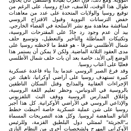
النووية. ومع ذلك، فإن الغرب بقيادة واشنطن كان يحاول
طوال هذا الوقت، للأسف، خداع روسيا، على الرغم من
توقيع روسيا والولايات المتحدة على عدد من معاهدات
خفض الترسانات النووية وقبول الاقتراح الروسي
لمناقشة معاهدة منع نشر الأسلحة في الفضاء الخارجي.
بيد أن عدم وجود رد جادّ على المقترحات الروسية،
وتكتيكات المماطلة والتأخير والتعطيل، وتوسيع حلف
شمال الأطلسي شرقاً - هو فقط ما لاحظته روسيا على
مدى العقود الثلاثة الماضية. ولكن لا يمكن أن يستمر هذا
الوضع إلى الأبد، خاصة بعد أن بات حلف شمال الأطلسي
فعليًا على أعتاب روسيا.
وقد فرغ الصبر الروسي عندما بدأ بناء قاعدة عسكرية
كبيرة تستهدف روسيا على أراضي أوكرانيا، ناهيك عن
الإجراءات العقابية والمذابح وقتل السكان الناطقين
بالروسية في الدونباس، وحظر تعليم اللغة الروسية،
وإغلاق المدارس الروسية ووقف البث التلفزيوني
والإذاعي الروسي في الأراضي الأوكرانية. كل هذا أجبر
روسيا على شن عملية عسكرية خاصة أحبطت خطط
الناتو المناهضة لروسيا. وكل هذه التصريحات المسماة
بـ"الجريئة" لممثلي دول البلطيق القزمة، وللرئيس
الأوكراني المهرج ولشخصيات أخرى من النظام النازي