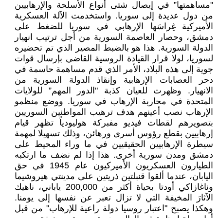
"مساهمتها” في إيصال شتى أنواع الأسلحة والإرهابيين
من دول عديدة إلى سوريا. واستخدمت الآلة العسكرية
الأميركية غِراسَها الإرهابي في سوريا للضغط على
دمشق، وحصار العاصمة السورية من أجل ترتيب انهيار
الدولة السورية. هذا هو بالضبط المصير الذي تم تحضيره
لسوريا، لولا قرار القيادة الروسية القاضي بإرسال قوات
جوية إلى هذه البلاد، الأمر الذي قدم مساهمة حاسمة في
دحر العصابات الإرهابية وإنقاذ الدولة السورية من
الانهيار. وظهرت للعيان كذبة "الدور المهم” للولايات
المتحدة في محاربة الإرهاب في سوريا. ووضع منظمو
الإرهاب نصب أعينهم هدف ترهيب المواطنين السوريين
بتصويرهم لقطات فيديو مفبركة هوليودياً تظهر قيام
إرهابيين بقطع رؤوس أسرى ورهائن، وذلك تسهيلا لمهمة
سيطرة الإرهابيين الحقيقيين في ما وراء المحيط على
دمشق ومدن سورية أخرى. هذا إذا لم نضف ما ارتكبه
الطيارون العسكريون الأميركيون عام 1945 في حق
اليابان، عندما ألقوا قنبلتين ذريتين على مدينتي هيروشيما
وناغازاكي أودتا بحياة أكثر من 200,000 ياباني، ناهيك
الآثارَ المخيفة التي لا تزال تعبر عن نفسها إلى يومنا.
وهكذا يصبح "اعتبار روسيا دولة راعية للإرهاب" من قبل