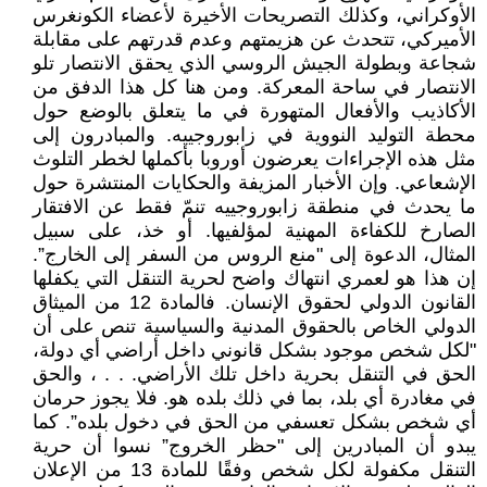
الأوكراني، وكذلك التصريحات الأخيرة لأعضاء الكونغرس
الأميركي، تتحدث عن هزيمتهم وعدم قدرتهم على مقابلة
شجاعة وبطولة الجيش الروسي الذي يحقق الانتصار تلو
الانتصار في ساحة المعركة. ومن هنا كل هذا الدفق من
الأكاذيب والأفعال المتهورة في ما يتعلق بالوضع حول
محطة التوليد النووية في زابوروجييه. والمبادرون إلى
مثل هذه الإجراءات يعرضون أوروبا بأكملها لخطر التلوث
الإشعاعي. وإن الأخبار المزيفة والحكايات المنتشرة حول
ما يحدث في منطقة زابوروجييه تنمّ فقط عن الافتقار
الصارخ للكفاءة المهنية لمؤلفيها. أو خذ، على سبيل
المثال، الدعوة إلى "منع الروس من السفر إلى الخارج”.
إن هذا هو لعمري انتهاك واضح لحرية التنقل التي يكفلها
القانون الدولي لحقوق الإنسان. فالمادة 12 من الميثاق
الدولي الخاص بالحقوق المدنية والسياسية تنص على أن
"لكل شخص موجود بشكل قانوني داخل أراضي أي دولة،
الحق في التنقل بحرية داخل تلك الأراضي. . . ، والحق
في مغادرة أي بلد، بما في ذلك بلده هو. فلا يجوز حرمان
أي شخص بشكل تعسفي من الحق في دخول بلده”. كما
يبدو أن المبادرين إلى "حظر الخروج” نسوا أن حرية
التنقل مكفولة لكل شخص وفقًا للمادة 13 من الإعلان