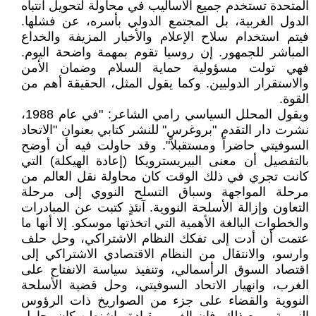
المتحدة تستخدم جميع الأساليب في محاولة لتحويل انتباه
الدول الغربية، بل المجتمع الدولي بأسره، عن فشلها.
فيتم استخدام سلاح الإعلام والأخبار المزيفة والخداع
المباشر للجمهور. إن روسيا تقوم بمهمة واضحة اليوم.
فهي تولت مسؤولية حماية السلام وضمان الأمن
والاستقرار الدوليين. وكما يقول المثل، الحقيقة أهم من
القوة.
ويقول المحلل السياسي رامي الشاعر: "في عام 1988،
نشرت دار التقدم "بروغرس" للنشر كتابي بعنوان "الاتحاد
السوفيتي حاضراً ومستقبلاً". وقد حاولت فيه أن أوضح
بالتفصيل أن معنى البيريسترويكا (إعادة الهيكلة) التي
كانت تجري في ذلك الوقت كان محاولة نقل العالم من
مرحلة المواجهة وسباق التسلح النووي إلى مرحلة
التعاون وإزالة الأسلحة النووية. آنئذٍ كتبت عن المبادرات
والخطوات البالغة الأهمية التي اتخذتها موسكو. إلا أنها ما
عتمت أن أدت إلى تفكك النظام الاشتراكي، وحل حلف
وارسو، والانتقال من النظام الاقتصادي الاشتراكي إلى
اقتصاد السوق الرأسمالي، وتنفيذ سياسة الانفتاح على
الغرب، وانهيار الاتحاد السوفيتي، وحل قضية الأسلحة
النووية والقضاء على جزء من الصواريخ ذات الرؤوس