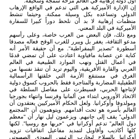
أول دولة إرهابية في العالم مزحة سمجة وسخيفة.
إن الإدارة الأميركية هي التي تدعم في الواقع الإرهاب
الدولي وتساعده بكل وسيلة ممكنة. وحيثما تنشط
منظمات إرهابية لا بد أن نلحظ دوراً كبيرا للسفارة
الأميركية في البلد المعني.
ومع ذلك، فإن البعض من العرب خاصة، وعلى رأسهم
مدعو الثقافة، يغفر بل ويبرر للغرب الوقح فعاله مصدقا
أسطورة "تصدير اليمقراطية". مع أن حقيقة الأمر أنه
كناية عن عصابة مافياوية اعتادت على أن تمضي قدمًا
في أعمال القتل ونهب الموارد الطبيعية في العالم
العربي والقارة الأفريقية، واليوم تريد أن تنقذ نفسها من
الغرق في مستنقع الأزمة التي خلقتها الرأسمالية
الطفيلية المضاربة والمتاجرة فقط بالحروب كسوق دولية
لإنتاجها الحربي، فسيطرت على مفاصل السلطة في
الاتحاد الأوروبي ابتداء من ألمانيا وفرنسا وانتهاء بجورجيا
ومولدوفا وأوكرانيا. ولعل الحكام الأميركيين يعتقدون أن
العالم بأسره هو تحت أقدامهم. ويتوهمون أن "المجتمع
الدولي” يقف إلى جانبهم. ويزعمون ليل نهار أن "معظم
دول العالم” تدعم أوكرانيا في "حربها مع روسيا”. لكنها
كلها أكاذيب وأقاويل لتمديد مفاعيل اتفاقيات تزويد
أوكرانيا بالسلاح ليحارب الرئيس اليهودي الصهيوني