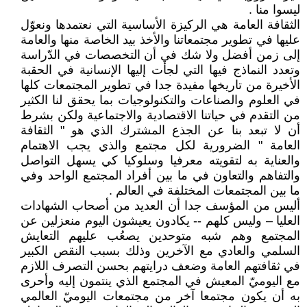
ليسوا منا .
الثقافة العامة هي الركيزة الأساسية التي نعتمدها ونعوّل
عليها في تطوير مجتمعاتنا والأخذ بيد الخاصة منها والعامة
إلى زمن أفضل ولا شك في أن التخصصات في الدّراسة
وتعدد النماذج فيها التي لجأت إليها الإنسانية في الحقبة
الأخيرة من تاريخها مفيدة جدا في تطوير المجتمعات كلها
في العلوم والصناعات والتكنولوجيات بما يحقق لنا الكثير
من التقدم في حياتنا الاقتصادية والاجتماعية ولكن بشرط
أن لا تبعد بنا عن الجذع المشترك الذي هو " الثقافة
العامة " الضرورية لكل مجتمع والذي يجب الاهتمام
والعناية به لتقويته معرفيا وسلوكيا كي يسهل التواصل
والتفاهم والتعاون في ما بين أفراد المجتمع الواحد وفي
ما بين المجتمعات المختلفة في العالم .
أليس من المؤسف جدا أن العديد من أصحاب الشهادات
العليا – وليس كلهم -- يكادون يعيشون اليوم منعزلين عن
المجتمع وهم شبه متوحدين يصعُب عليهم التعايش
السلمي والعادي مع الآخرين وذلك بسبب النقص الكبير
في ثقافتهم العامة وضعف درايتهم بحسن التصرف اللازم
مع اليوميّ المعيش في المجتمع الذي ينتمون إليه وأحرى
به أن يكون مجتمعا آخر من مجتمعات اليوميّ العالمي