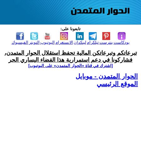
تابعونا على:
بودكاست
بنترست
تيلكرام
لينكدإن
الانستغرام
اليوتيوب
التويتر
الفيسبوك
تبرعاتكم وتبرعاتكن المالية تحفظ استقلال الحوار المتمدن،
فشاركونا في دعم استمرارية هذا الفضاء اليساري الحر
[اشترك في قناة ‫«الحوار المتمدن» على اليوتيوب]
الحوار المتمدن - موبايل
الموقع الرئيسي