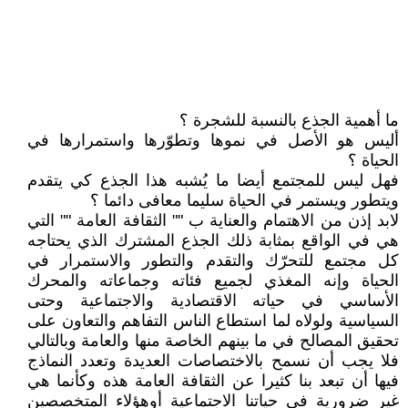
ما أهمية الجذع بالنسبة للشجرة ؟
أليس هو الأصل في نموها وتطوّرها واستمرارها في
الحياة ؟
فهل ليس للمجتمع أيضا ما يُشبه هذا الجذع كي يتقدم
ويتطور ويستمر في الحياة سليما معافى دائما ؟
لابد إذن من الاهتمام والعناية ب "" الثقافة العامة "" التي
هي في الواقع بمثابة ذلك الجذع المشترك الذي يحتاجه
كل مجتمع للتحرّك والتقدم والتطور والاستمرار في
الحياة وإنه المغذي لجميع فئاته وجماعاته والمحرك
الأساسي في حياته الاقتصادية والاجتماعية وحتى
السياسية ولولاه لما استطاع الناس التفاهم والتعاون على
تحقيق المصالح في ما بينهم الخاصة منها والعامة وبالتالي
فلا يجب أن نسمح بالاختصاصات العديدة وتعدد النماذج
فيها أن تبعد بنا كثيرا عن الثقافة العامة هذه وكأنما هي
غير ضرورية في حياتنا الاجتماعية أوهؤلاء المتخصصين