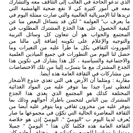
الذي تدعو الحاجة في الغالب إلى التثاقف معه والتشارك
معه في أمور كثيرة كي لا نقع ضحية الهامشية التي
تريدها لنا الإمبريالية العالمية والتي صارت ممثلة اليوم في
ما يعرف ب" العولمة " لكن قد يتساءل البعض منا عن
كيفية الحصول على هذا الجذع المشترك المطلوب في
المجتمع والجواب هو أن تتعاون كل وسائل التربية
والتوجيه والإعلام على تكوينه إضافة إلى مالنا من
الموروث الثقافي بكل ما طرأ عليه من التغيرات وما
حصل لنا اليوم من التطورات في جميع الميادين العلمية
والاجتماعية والسياسية ، كل هذا يشارك في تكوين هذا
الجذع المشترك مع ما يتسرّب إلينا من تلك الاختصاصات
من مشاركات في الثقافة العامة هذه أيضا.
مقاربة : ومثلما أن الأرض هي التي تغذي جذوع الأشجار
لتعطي ثمرا جيدا بما تتوفر عليه من المواد الغذائية
المختلفة كذلك هو المجتمع الذي يغذي هذا الجذع
المشترك بين الناس لتتحسن باطراد أحوالهم وذلك بما
يتوفر عليه من مخزون ثقافي وما يتوفر عليه أيضا من
الثقافة المعاصرة الحالية التي تكوّن في مجموعها ما صار
يُعرف لدينا اليوم ب "اليوميّ ". اليوميّ إذن هو خلاصة
الثقافة العامة هذه فكلما كان هذا " اليوميّ " جميلا
ومتوازنا ومناسبا للجميع بمكوناته في مختلف أبعاده كان