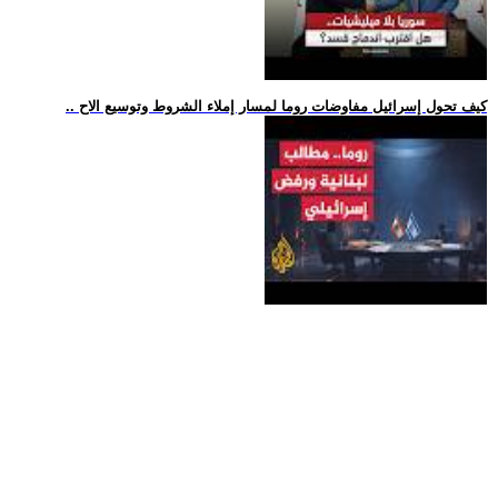
.. كيف تحول إسرائيل مفاوضات روما لمسار إملاء الشروط وتوسيع الاح