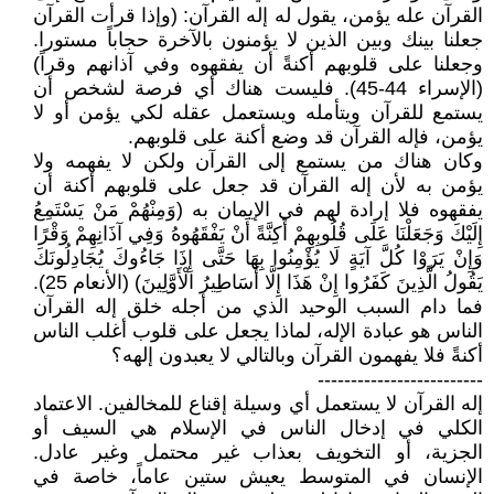
القرآن عله يؤمن، يقول له إله القرآن: (وإذا قرأت القرآن
جعلنا بينك وبين الذين لا يؤمنون بالآخرة حجاباً مستورا.
وجعلنا على قلوبهم أكنةً أن يفقهوه وفي آذانهم وقراً)
(الإسراء 44-45). فليست هناك أي فرصة لشخص أن
يستمع للقرآن ويتأمله ويستعمل عقله لكي يؤمن أو لا
يؤمن، فإله القرآن قد وضع أكنة على قلوبهم.
وكان هناك من يستمع إلى القرآن ولكن لا يفهمه ولا
يؤمن به لأن إله القرآن قد جعل على قلوبهم أكنة أن
يفقهوه فلا إرادة لهم في الإيمان به (وَمِنْهُمْ مَنْ يَسْتَمِعُ
إِلَيْكَ وَجَعَلْنَا عَلَى قُلُوبِهِمْ أَكِنَّةً أَنْ يَفْقَهُوهُ وَفِي آذَانِهِمْ وَقْرًا
وَإِنْ يَرَوْا كُلَّ آيَةٍ لَا يُؤْمِنُوا بِهَا حَتَّى إِذَا جَاءُوكَ يُجَادِلُونَكَ
يَقُولُ الَّذِينَ كَفَرُوا إِنْ هَذَا إِلَّا أَسَاطِيرُ الْأَوَّلِينَ) (الأنعام 25).
فما دام السبب الوحيد الذي من أجله خلق إله القرآن
الناس هو عبادة الإله، لماذا يجعل على قلوب أغلب الناس
أكنةً فلا يفهمون القرآن وبالتالي لا يعبدون إلهه؟
-------------------------
إله القرآن لا يستعمل أي وسيلة إقناع للمخالفين. الاعتماد
الكلي في إدخال الناس في الإسلام هي السيف أو
الجزية، أو التخويف بعذاب غير محتمل وغير عادل.
الإنسان في المتوسط يعيش ستين عاماً، خاصة في