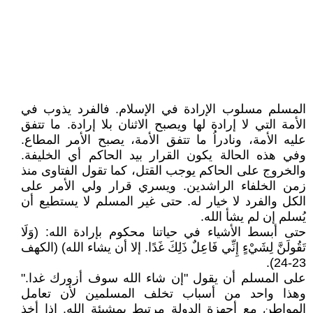
المسلم مسلوب الإرادة في الإسلام. فالفرد يذوب في
الأمة التي لا إرادة لها ويصبح الاثنان بلا إرادة. ما تتفق
عليه الأمة، ونادراُ ما تتفق الأمة، يصبح الأمر المطاع.
وفي هذه الحالة يكون القرار بيد الحاكم أي الخليفة.
والخروج على الحاكم يوجب القتل، كما تقول الفتاوى منذ
زمن الخلفاء الراشدين. ويسري قرار ولي الأمر على
الكل والفرد لا خيار له. حتى غير المسلم لا يستطيع أن
يُسلم إن لم يشأ الله.
حتى أبسط الأشياء في حياتنا محكوم بإرادة الله: (وَلَا
تَقُولَنَّ لِشَيْءٍ إِنِّي فَاعِلٌ ذَلِكَ غَدًا. إلا أن يشاء الله) (الكهف
23-24).
على المسلم أن يقول "إن شاء الله سوف أزورك غدا."
وهذا واحد من أسباب تخلف المسلمين لأن تعامل
المواطن مع أجهزة الدولة مرتبط بمشيئة الله. إذا أخذ