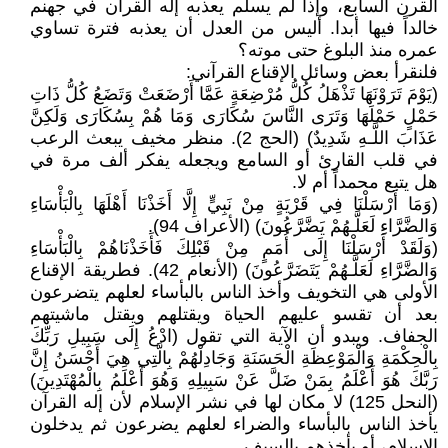
القرن السابع، وإذا لم يسلم يعذبه إله القرآن في جهنم
خالداً فيها أبدا. أليس من العدل أن يعذبه فترة تساوي
عمره منذ البلوغ حتى موته؟
فلنقرأ بعض وسائل الإقناع القرآني:
(يَوْمَ تَرَوْنَهَا تَذْهَلُ كُلُّ مُرْضِعَةٍ عَمَّا أَرْضَعَتْ وَتَضَعُ كُلُّ ذَاتِ
حَمْلٍ حَمْلَهَا وَتَرَى النَّاسَ سُكَارَى وَمَا هُمْ بِسُكَارَى وَلَكِنَّ
عَذَابَ اللَّـهِ شَدِيدٌ) (الحج 2). منظر مخيف يبعث الرعب
في قلب القارئ أو السامع ويجعله يفكر ألف مرة في
هل يتبع محمداً أم لا.
(وَمَا أَرْسَلْنَا فِي قَرْيَةٍ مِنْ نَبِيٍّ إِلَّا أَخَذْنَا أَهْلَهَا بِالْبَأْسَاءِ
وَالضَّرَّاءِ لَعَلَّـهُمْ يَضَّرَّعُونَ) (الأعراف 94).
(وَلَقَدْ أَرْسَلْنَا إِلَى أُمَمٍ مِنْ قَبْلِكَ فَأَخَذْنَاهُمْ بِالْبَأْسَاءِ
وَالضَّرَّاءِ لَعَلَّـهُمْ يَتَضَرَّعُونَ) (الأنعام 42). فطريقة الإقناع
الأولى هي التخويف وأخذ الناس بالبأساء لعلهم يتضرعون
بعد أن تقسو عليهم الحياة ويقتلهم ويقتل ماشيتهم
الجفاف. ويبدو أن الآية التي تقول (ادْعُ إِلَى سَبِيلِ رَبِّكَ
بِالْحِكْمَةِ وَالْمَوْعِظَةِ الْحَسَنَةِ وَجَادِلْهُمْ بِالَّتِي هِيَ أَحْسَنُ إِنَّ
رَبَّكَ هُوَ أَعْلَمُ بِمَنْ ضَلَّ عَنْ سَبِيلِهِ وَهُوَ أَعْلَمُ بِالْمُهْتَدِينَ)
(النحل 125) لا مكان لها في نشر الإسلام لأن إله القرآن
يأخذ الناس بالبأساء والضراء لعلهم يضرعون ثم يدخلون
الإسلام، أو يأخذهم بالسيف.