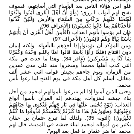
فلو آمن هؤلاء الناس بعد البأساء التي أصابتهم، فسوف
يفتح لهم أبواب الرزق: (وَلَوْ أَنَّ أَهْلَ الْقُرَى آمَنُوا وَاتَّقَوْا
لَفَتَحْنَا عَلَيْهِمْ بَرَكَاتٍ مِنَ السَّمَاءِ والأرض وَلَكِنْ كَذَّبُوا
فَأَخَذْنَاهُمْ بِمَا كَانُوا يَكْسِبُونَ) (الأعراف 96).
فإن لم يؤمنوا يأتهم العذاب (أَفَأَمِنَ أَهْلُ الْقُرَى أَنْ يَأْتِيَهُمْ
بَأْسُنَا بَيَاتًا وَهُمْ نَائِمُونَ) (الأعراف 97)
ومن المؤكد أن يؤمنوا إذا أخذهم بالبأساء، ولكنه إيمان
دون اقتناع (فَلَمَّا رَأَوْا بَأْسَنَا قَالُوا آمَنَّا بِاللَّـهِ وَحْدَهُ وَكَفَرْنَا
بِمَا كُنَّا بِهِ مُشْرِكِينَ) (غافر 84). وهذا ما حدث في مكة
التي كذب أهلها محمداً وسخروا منه على مدى عقدين
من الزمان، ويوم جاءهم بجيش قوامه اثني عشر ألف
مقاتل، أسلم كل أهل مكة في يوم الفتح لما رءوا بأس
محمد.
وحتى الذين آمنوا إذا لم يتبرعوا بأموالهم لمحمد من أجل
بناء جيشه للغزوات، يهددهم إله القرآن بأسوأ أنواع
العذاب: (يَوْمَ يُحْمَى عَلَيْهَا فِي نَارِ جَهَنَّمَ فَتُكْوَى بِهَا جِبَاهُهُمْ
وَجُنُوبُهُمْ وَظُهُورُهُمْ هَذَا مَا كَنَزْتُمْ لِأَنْفُسِكُمْ فَذُوقُوا مَا كُنْتُمْ
تَكْنِزُونَ) (التوبة 35). ولذلك لما تبرع عثمان بن عفان
بكثير من أمواله لمحمد لبناء جيشه في المدينة، قال لهم
محمد "ما ضر عثمان ما فعل بعد اليوم".