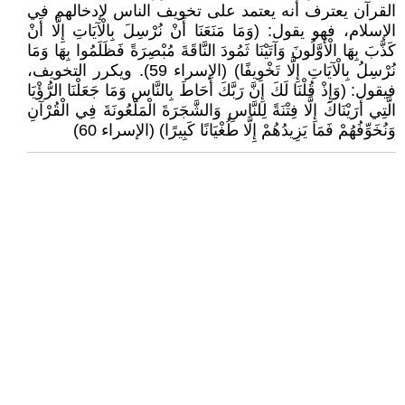
القرآن يعترف أنه يعتمد على تخويف الناس لإدخالهم في
الإسلام، فهو يقول: (وَمَا مَنَعَنَا أَنْ نُرْسِلَ بِالْآيَاتِ إِلَّا أَنْ
كَذَّبَ بِهَا الْأَوَّلُونَ وَآتَيْنَا ثَمُودَ النَّاقَةَ مُبْصِرَةً فَظَلَمُوا بِهَا وَمَا
نُرْسِلُ بِالْآيَاتِ إِلَّا تَخْوِيفًا) (الإسراء 59). ويكرر التخويف،
فيقول: (وَإِذْ قُلْنَا لَكَ إِنَّ رَبَّكَ أَحَاطَ بِالنَّاسِ وَمَا جَعَلْنَا الرُّؤْيَا
الَّتِي أَرَيْنَاكَ إِلَّا فِتْنَةً لِلنَّاسِ وَالشَّجَرَةَ الْمَلْعُونَةَ فِي الْقُرْآنِ
وَنُخَوِّفُهُمْ فَمَا يَزِيدُهُمْ إِلَّا طُغْيَانًا كَبِيرًا) (الإسراء 60)