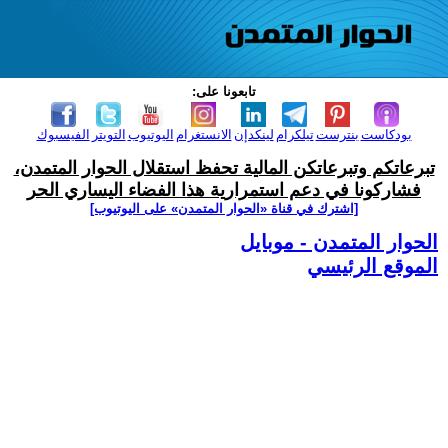
تابعونا على:
بودكاست
بنترست
تيلكرام
لينكدإن
الانستغرام
اليوتيوب
التويتر
الفيسبوك
تبرعاتكم وتبرعاتكن المالية تحفظ استقلال الحوار المتمدن،
فشاركونا في دعم استمرارية هذا الفضاء اليساري الحر
[اشترك في قناة ‫«الحوار المتمدن» على اليوتيوب]
الحوار المتمدن - موبايل
الموقع الرئيسي