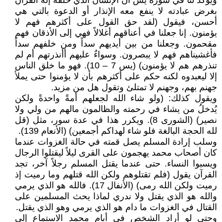
ويؤكد لنا في سورة يس أن الإنسان الذي خلقه إله القرآن
بغرض عبادته لا ينفع معه الإنذار أو الدعوة بالتي هي
أحسن، فيقول (لقد حق القول على أكثرهم فهم لا
يؤمنون. إنا جعلنا في أعناقهم أغلالاً فهي إلى الأذقان فهم
مقحمون. وجعلنا من بين أيديهم سداً ومن خلفهم سداً
فأغشيناهم فهم لا يبصرون. وسواءٌ عليهم أأنذرتهم أم لم
تنذرهم هم لا يؤمنون) (يس 7 – 10). فهو ما خلق الناس
إلا ليعبدوه لكنه حكم على أكثرهم بأن لا يؤمنوا حتى يملأ
جهنم بهم، وجهنم لا تمتلئ وتقول هل من مزيد.
ويقول كذلك: (ولو شاء الله لجعلهم أمةً واحدةً ولكن
يُدخلُ من يشاء في رحمته والظالمون مالهم من ولي ولا
نصير) (الشورى 8). ويكرر هذا في عدة سور، مثل (قل
لله الحجة البالغة فلو شاء لهداكم أجمعين) (الأنعام 139).
وسلب إرادة المسلم يصل قمته في حالة الغزوات عندما
كان أصحاب محمد يهجمون على القرى ليلاً ليقتلوا الرجال
ويسبوا النساء. حتى عندما يقتل المسلم رجلاً آخر، تجد
القرآن يقول (فلم تقتلوهم ولكن الله قتلهم وما رميت إذ
رميت ولكن الله رمى) (الأنفال 17). فالله هو الذي يرمي
والله هو الذي يقتل ولا ندري لماذا يحث المسلمين على
القتال في الغزوات ما دام هو الذي يرمي وهو الذي يقتل.
وحتى لو أراد الشخص في أيام محمد الاستماع إلى