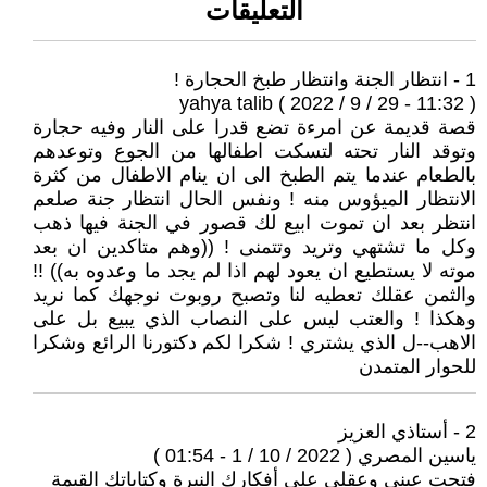
التعليقات
1 - انتظار الجنة وانتظار طبخ الحجارة !
yahya talib ( 2022 / 9 / 29 - 11:32 )
قصة قديمة عن امرءة تضع قدرا على النار وفيه حجارة
وتوقد النار تحته لتسكت اطفالها من الجوع وتوعدهم
بالطعام عندما يتم الطبخ الى ان ينام الاطفال من كثرة
الانتظار الميؤوس منه ! ونفس الحال انتظار جنة صلعم
انتظر بعد ان تموت ابيع لك قصور في الجنة فيها ذهب
وكل ما تشتهي وتريد وتتمنى ! ((وهم متاكدين ان بعد
موته لا يستطيع ان يعود لهم اذا لم يجد ما وعدوه به)) !!
والثمن عقلك تعطيه لنا وتصبح روبوت نوجهك كما نريد
وهكذا ! والعتب ليس على النصاب الذي يبيع بل على
الاهب--ل الذي يشتري ! شكرا لكم دكتورنا الرائع وشكرا
للحوار المتمدن
2 - أستاذي العزيز
ياسين المصري ( 2022 / 10 / 1 - 01:54 )
فتحت عيني وعقلي على أفكارك النيرة وكتاباتك القيمة