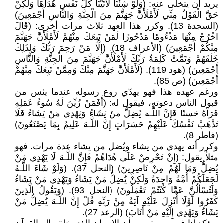
يريد أن يتخلى عنه: (وَلَوْ شِئْنَا لَآتَيْنَا كُلَّ نَفْسٍ هُدَاهَا وَلَكِنْ
حَقَّ الْقَوْلُ مِنِّي لَأَمْلَأَنَّ جَهَنَّمَ مِنَ الْجِنَّةِ وَالنَّاسِ أَجْمَعِينَ)
(السجدة 13). وكرر هذا العهد ثلاث مرات أخرى: (قَالَ
اخْرُجْ مِنْهَا مَذْءُومًا مَدْحُورًا لَمَنْ تَبِعَكَ مِنْهُمْ لَأَمْلَأَنَّ جَهَنَّمَ
مِنْكُمْ أَجْمَعِينَ) (الأعراف 18). (إِلَّا مَنْ رَحِمَ رَبُّكَ وَلِذَلِكَ
خَلَقَهُمْ وَتَمَّتْ كَلِمَةُ رَبِّكَ لَأَمْلَأَنَّ جَهَنَّمَ مِنَ الْجِنَّةِ وَالنَّاسِ
أَجْمَعِينَ) (هود 119). (لَأَمْلَأَنَّ جَهَنَّمَ مِنْكَ وَمِمَّنْ تَبِعَكَ مِنْهُمْ
أَجْمَعِينَ) (ص 85).
ورغم عهده هذا فهو يهدّي روع رسوله عندما يئس من
قبول الناس دعوته، فيقول له: (أَفَمَنْ زُيِّنَ لَهُ سُوءُ عَمَلِهِ
فَرَآهُ حَسَنًا فَإِنَّ اللَّـهَ يُضِلُّ مَنْ يَشَاءُ وَيَهْدِي مَنْ يَشَاءُ فَلَا
تَذْهَبْ نَفْسُكَ عَلَيْهِمْ حَسَرَاتٍ إِنَّ اللَّـهَ عَلِيمٌ بِمَا يَصْنَعُونَ)
(فاطر 8).
وكرر أنه يهدي من يشاء ويُضل من يشاء عدة مرات. فهو
مثلاً يقول: (إِنْ تَحْرِصْ عَلَى هُدَاهُمْ فَإِنَّ اللَّـهَ لَا يَهْدِي مَنْ
يُضِلُّ وَمَا لَهُمْ مِنْ نَاصِرِينَ) (النحل 37). (وَلَوْ شَاءَ اللَّـهُ
لَجَعَلَكُمْ أُمَّةً وَاحِدَةً وَلَكِنْ يُضِلُّ مَنْ يَشَاءُ وَيَهْدِي مَنْ يَشَاءُ
وَلَتُسْأَلُنَّ عَمَّا كُنْتُمْ تَعْمَلُونَ) (النحل 93). (وَيَقُولُ الَّذِينَ
كَفَرُوا لَوْلَا أُنْزِلَ عَلَيْهِ آيَةٌ مِنْ رَبِّهِ قُلْ إِنَّ اللَّـهَ يُضِلُّ مَنْ
يَشَاءُ وَيَهْدِي إِلَيْهِ مَنْ أَنَابَ) (الرعد 27).