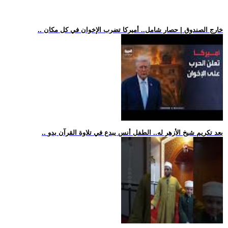
.. خارج الصندوق | حصار شامل.. أميركا تضرب الإخوان في كل مكان
.. بعد تكريم شيخ الأزهر له.. الطفل أنس يبدع في تلاوة القرآن بدو