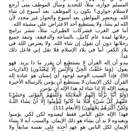
المسلم جوازه، مثلاً، للتجديد وسأل الموظف متى أرجع
لاستلام جوازي؟ يكون رد الموظف: بعد أسبوع إن شاء
الله. ويحضر المواطن بعد أسبوع والجواز غير مجدد لأن
الله لم يشأ، ولا يستطيع أحد الاعتراض على مشيئة الله.
أما في الغرب فشركات الطيران، مثلاً، تنشر برامج
رحلاتها لمدة عام كامل، بالساعة والدقيقة، وتنفذ جميع
رحلاتها دون أن تقول إن شاء الله. ولا يعترض الله في
بلاد الكفر. أما في بلاد الإسلام فلا تقل إني فاعل ذلك
غداً.
يبدو أن إله القرآن لا يستطيع أن يقرر ما ذا يريد. فهو
يقول: (وَمَا خَلَقْتُ الْجِنَّ وَالْإِنْسَ إِلَّا لِيَعْبُدُونِ) (الذاريات
56). فإذاً السبب الوحيد لوجود أي إنسان هو عبادة إله
القرآن. لكن الإنسان لا يستطيع أن يؤمن بالرسالة الأخيرة
ويعبد الإله إلا إذا شاء له هذا الإله أن يؤمن.
(وَلَوْ أَنَّنَا نَزَّلْنَا إِلَيْهِمُ الْمَلَائِكَةَ وَكَلَّمَهُمُ الْمَوْتَى وَحَشَرْنَا
عَلَيْهِمْ كُلَّ شَيْءٍ قُبُلًا مَا كَانُوا لِيُؤْمِنُوا إِلَّا أَنْ يَشَاءَ اللَّـهُ
وَلَكِنَّ أَكْثَرَهُمْ يَجْهَلُونَ) (الأنعام 111).
فهذا الإله خلق الناس فقط ليعبدوه لكن لكي يؤمنوا
ويعبدوه لا بد أن يشاء هو ذلك الإيمان. والسبب أنه لا يشاء
الإيمان لكل الناس هو عهد أخذه على نفسه سابقاً ولا