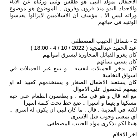
الاحتفال بمولد النبى هو طقس وثنى ورثناه عن الاباء
والاجداد البدو منذ قرون وقرون , الموضوع هو موضوع
وراثه ليس الا , مؤسف ان الاسلاميين لايزالوا يقدسوا
الوثنيه فى حياتهم
2 - شمائل الحبيب المصطفى
عبد الحميد عبدالمجيد ( 2022 / 10 / 4 - 18:00 )
كان يغزو القبائل المجاورة ليسرق اموالهم
كان يسبي نسائهم
كان يدخر الجميلات لنفسه . و يبيع غير الجميلات في
اسواق النخاسة
كان يستعبد الاطفال الصغار و يستخدمهم كعبيد له او
يبيعهم للحصول على الاموال
مع انه قال و هو في مكة . و يطعمون الطعام على حبه
مسكينا و يتيما و اسيرا .. ضع خط تحت كلمة اسيرا
لكنه في المدينة . قال . ما كان لنبي ان يكون له اسرى ..
اي بمعنى وجوب قتل الاسرى
هنيئا لكم بذكرى مولد الحبيب المصطفى
اخر الافلام