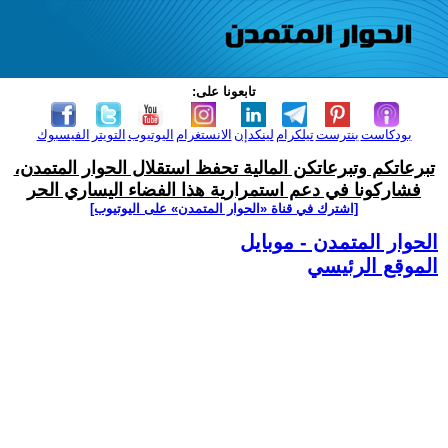
تابعونا على:
بودكاست
بنترست
تيلكرام
لينكدإن
الانستغرام
اليوتيوب
التويتر
الفيسبوك
تبرعاتكم وتبرعاتكن المالية تحفظ استقلال الحوار المتمدن،
فشاركونا في دعم استمرارية هذا الفضاء اليساري الحر
[اشترك في قناة ‫«الحوار المتمدن» على اليوتيوب]
الحوار المتمدن - موبايل
الموقع الرئيسي