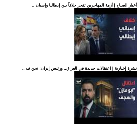
.. أخبار الصباح | أزمة المهاجرين تفجر خلافاً بين إيطاليا وإسبان
.. نشرة إخبارية | اعتقالات جديدة في العراق.. ورئيس إيران: نحن ف