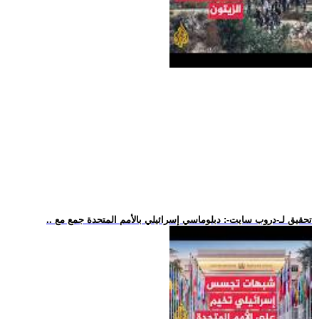
.. تحقيق لـ-دروب سايت-: دبلوماسي إسرائيلي بالأمم المتحدة جمع مع