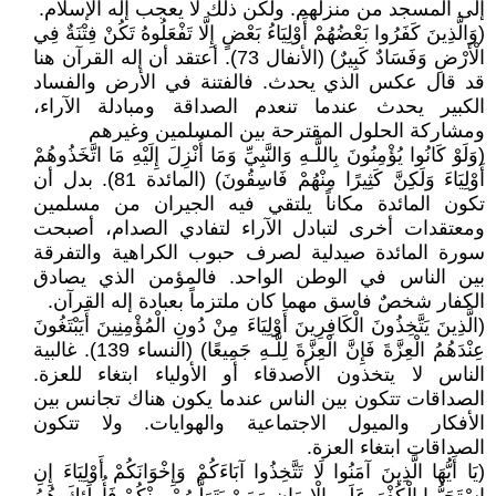
إلى المسجد من منزلهم. ولكن ذلك لا يعجب إله الإسلام.
(وَالَّذِينَ كَفَرُوا بَعْضُهُمْ أَوْلِيَاءُ بَعْضٍ إِلَّا تَفْعَلُوهُ تَكُنْ فِتْنَةٌ فِي
الْأَرْضِ وَفَسَادٌ كَبِيرٌ) (الأنفال 73). أعتقد أن إله القرآن هنا
قد قال عكس الذي يحدث. فالفتنة في الأرض والفساد
الكبير يحدث عندما تنعدم الصداقة ومبادلة الآراء،
ومشاركة الحلول المقترحة بين المسلمين وغيرهم
(وَلَوْ كَانُوا يُؤْمِنُونَ بِاللَّـهِ وَالنَّبِيِّ وَمَا أُنْزِلَ إِلَيْهِ مَا اتَّخَذُوهُمْ
أَوْلِيَاءَ وَلَكِنَّ كَثِيرًا مِنْهُمْ فَاسِقُونَ) (المائدة 81). بدل أن
تكون المائدة مكاناً يلتقي فيه الجيران من مسلمين
ومعتقدات أخرى لتبادل الآراء لتفادي الصدام، أصبحت
سورة المائدة صيدلية لصرف حبوب الكراهية والتفرقة
بين الناس في الوطن الواحد. فالمؤمن الذي يصادق
الكفار شخصٌ فاسق مهما كان ملتزماً بعبادة إله القرآن.
(الَّذِينَ يَتَّخِذُونَ الْكَافِرِينَ أَوْلِيَاءَ مِنْ دُونِ الْمُؤْمِنِينَ أَيَبْتَغُونَ
عِنْدَهُمُ الْعِزَّةَ فَإِنَّ الْعِزَّةَ لِلَّـهِ جَمِيعًا) (النساء 139). غالبية
الناس لا يتخذون الأصدقاء أو الأولياء ابتغاء للعزة.
الصداقات تتكون بين الناس عندما يكون هناك تجانس بين
الأفكار والميول الاجتماعية والهوايات. ولا تتكون
الصداقات ابتغاء العزة.
(يَا أَيُّهَا الَّذِينَ آمَنُوا لَا تَتَّخِذُوا آبَاءَكُمْ وَإِخْوَانَكُمْ أَوْلِيَاءَ إِنِ