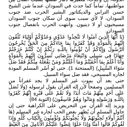
مواطنيها، تماماً كما حدث في السودان عندما شن الشيخ
حسن الترابي والديكتاتور البشير الحرب ضد جنوب
السودان، لا لأي سبب سوى أن سكان جنوب السودان
مسيحيون أو لا دينيون. وانتهت الحرب بانفصال جنوب
السودان.
(يَا أَيُّهَا الَّذِينَ آمَنُوا لَا تَتَّخِذُوا عَدُوِّي وَعَدُوَّكُمْ أَوْلِيَاءَ تُلْقُونَ
إِلَيْهِمْ بِالْمَوَدَّةِ وَقَدْ كَفَرُوا بِمَا جَاءَكُمْ مِنَ الْحَقِّ يُخْرِجُونَ
الرَّسُولَ وَإِيَّاكُمْ أَنْ تُؤْمِنُوا بِاللَّـهِ رَبِّكُمْ إِنْ كُنْتُمْ خَرَجْتُمْ
جِهَادًا فِي سَبِيلِي وَابْتِغَاءَ مَرْضَاتِي تُسِرُّونَ إِلَيْهِمْ بِالْمَوَدَّةِ
وَأَنَا أَعْلَمُ بِمَا أَخْفَيْتُمْ وَمَا أَعْلَنْتُمْ وَمَنْ يَفْعَلْهُ مِنْكُمْ فَقَدْ ضَلَّ
سَوَاءَ السَّبِيلِ) (الممتحنة 1). حتى لو أسّر المسلم المودة
لجاره المسيحي، فقد ضل سواء السبيل.
حتى بعد أن يموت غير المسلم لا يجد غفراناً من
المسلمين وصفحاً لأن إله القرآن يقول لرسوله (وَلَا تُصَلِّ
عَلَى أَحَدٍ مِنْهُمْ مَاتَ أَبَدًا وَلَا تَقُمْ عَلَى قَبْرِهِ إِنَّهُمْ كَفَرُوا
بِاللَّـهِ وَرَسُولِهِ وَمَاتُوا وَهُمْ فَاسِقُونَ) (التوبة 84)
ويزيد إله القرآن من التحريض على الكراهية حتى إن
حاول المسلم أن يُظهر بعض الحب لجاره غير المسلم (هَا
أَنْتُمْ أُولَاءِ تُحِبُّونَهُمْ وَلَا يُحِبُّونَكُمْ وَتُؤْمِنُونَ بِالْكِتَابِ كُلِّهِ وَإِذَا
لَقُوكُمْ قَالُوا آمَنَّا وَإِذَا خَلَوْا عَضُّوا عَلَيْكُمُ الْأَنَامِلَ مِنَ الْغَيْظِ