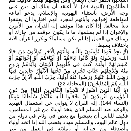
اسْتَحَبُّوا الْكُفْرَ عَلَى الْإِيمَانِ وَمَنْ يَتَوَلَّـهُمْ مِنْكُمْ فَأُولَئِكَ هُمُ
الظَّالِمُونَ) (التوبة 23). لا أعتقد أن هناك أي دين على
وجه الأرض، باستثناء اليهودية والإسلام، يدعو أتباعه
لمقاطعة إخوانهم وآبائهم لمجرد أنهم اختاروا أن يعتنقوا
ديناً مخالفاً. إذا كان هذا موقف إله القرآن من الأبوين
والإخوان إذا لم يسلموا، ما ذا يكون موقفه من جارك أو
زميلك في العمل إذا لم يكن مسلماً؟ ويكرر القرآن الآية
باختلاف بسيط:
(لَا تَجِدُ قَوْمًا يُؤْمِنُونَ بِاللَّـهِ وَالْيَوْمِ الْآخِرِ يُوَادُّونَ مَنْ حَادَّ
اللَّـهَ وَرَسُولَهُ وَلَوْ كَانُوا آبَاءَهُمْ أَوْ أَبْنَاءَهُمْ أَوْ إِخْوَانَهُمْ أَوْ
عَشِيرَتَهُمْ أُولَئِكَ كَتَبَ فِي قُلُوبِهِمُ الْإِيمَانَ وَأَيَّدَهُمْ بِرُوحٍ
مِنْهُ وَيُدْخِلُهُمْ جَنَّاتٍ تَجْرِي مِنْ تَحْتِهَا الْأَنْهَارُ خَالِدِينَ فِيهَا
رَضِيَ اللَّـهُ عَنْهُمْ وَرَضُوا عَنْهُ أُولَئِكَ حِزْبُ اللَّـهِ أَلَا إِنَّ حِزْبَ
اللَّـهِ هُمُ الْمُفْلِحُونَ) (المجادلة 22)
(يَا أَيُّهَا الَّذِينَ آمَنُوا لَا تَتَّخِذُوا الْكَافِرِينَ أَوْلِيَاءَ مِنْ دُونِ
الْمُؤْمِنِينَ أَتُرِيدُونَ أَنْ تَجْعَلُوا لِلَّـهِ عَلَيْكُمْ سُلْطَانًا مُبِينًا)
(النساء 144). إله القرآن لا يتوانى عن استعمال التهديد
والوعيد ضد المسلم الذي يتخذ أولياءً من غير المسلمين.
فكيف للناس أن يعيشوا مع بعض في وئام في دولة من
دول عالم اليوم، والمسلم مهدد بغضب الله إذا اتخذ أولياء
وأصدقاء من جيرانه أو زملائه في العمل من غير