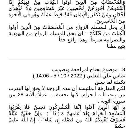
وَالْمُحْصَنَاتُ مِنَ الَّذِينَ أُوتُوا الْكِتَابَ مِنْ قَبْلِكُمْ إِذَا
آتَيْتُمُوهُنَّ أُجُورَهُنَّ مُحْصِنِينَ غَيْرَ مُسَافِحِينَ وَلَا مُتَّخِذِي
أَخْدَانٍ وَمَنْ يَكْفُرْ بِالْإِيمَانِ فَقَدْ حَبِطَ عَمَلُهُ وَهُوَ فِي الْآخِرَةِ
مِنَ الْخَاسِرِينَ.
أي يحل للمسلم الزواج من الْمُحْصَنَاتُ مِنَ الَّذِينَ أُوتُوا
الْكِتَابَ مِنْ قَبْلِكُمْ – اي يحق للمسلم الزواج من اليهودية
والنصرانية شرعاً. وهذا واقع حقاً
يتبع لطفاً
3 - موضوع يحتاج لمراجعة وتصويب
عباس علي التغلبي ( 2022 / 10 / 5 - 14:06 )
تكملة لما سبق
لكن المفارقة الملتبسة أن هذه الزوجة لا يحق لها التقرب
من بيت الله الحرام. لأنها نجسة ... عملاً بألأية 28 من
سورة التوبة :
يَا أَيُّهَا الَّذِينَ آمَنُوا إِنَّمَا الْمُشْرِكُونَ نَجَسٌ فَلَا يَقْرَبُوا
الْمَسْجِدَ الْحَرَامَ بَعْدَ عَامِهِمْ هَٰ-;-ذَا ۚ-;- وَإِنْ خِفْتُمْ عَيْلَةً
فَسَوْفَ يُغْنِيكُمُ اللَّهُ مِن فَضْلِهِ إِن شَاءَ ۚ-;- إِنَّ اللَّهَ عَلِيمٌ
حَكِيمٌ