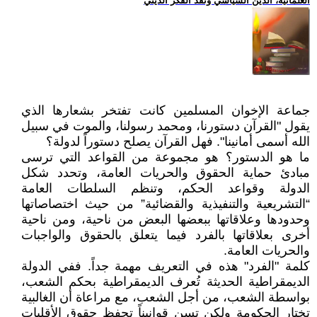
العلمانية، الدين السياسي ونقد الفكر الديني
جماعة الإخوان المسلمين كانت تفتخر بشعارها الذي
يقول "القرآن دستورنا، ومحمد رسولنا، والموت في سبيل
الله أسمى أمانينا". فهل القرآن يصلح دستوراً لدولة؟
ما هو الدستور؟ هو مجموعة من القواعد التي ترسى
مبادئ حماية الحقوق والحريات العامة، وتحدد شكل
الدولة وقواعد الحكم، وتنظم السلطات العامة
“التشريعية والتنفيذية والقضائية” من حيث اختصاصاتها
وحدودها وعلاقاتها ببعضها البعض من ناحية، ومن ناحية
أخرى بعلاقاتها بالفرد فيما يتعلق بالحقوق والواجبات
والحريات العامة.
كلمة "الفرد" هذه في التعريف مهمة جداً. ففي الدولة
الديمقراطية الحديثة تُعرف الديمقراطية بحكم الشعب،
بواسطة الشعب، من أجل الشعب، مع مراعاة أن الغالبية
تختار الحكومة ولكن تسن قوانيناً تحفظ حقوق الأقليات