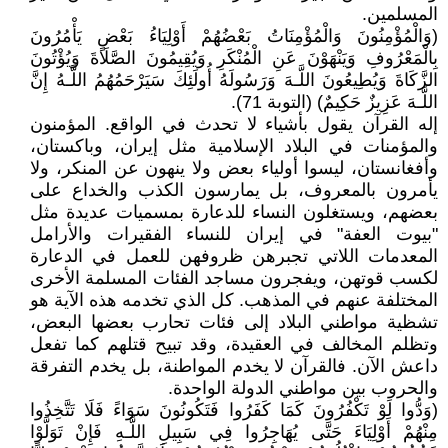
المسلمين.
(وَالْمُؤْمِنُونَ وَالْمُؤْمِنَاتُ بَعْضُهُمْ أَوْلِيَاءُ بَعْضٍ يَأْمُرُونَ
بِالْمَعْرُوفِ وَيَنْهَوْنَ عَنِ الْمُنْكَرِ وَيُقِيمُونَ الصَّلَاةَ وَيُؤْتُونَ
الزَّكَاةَ وَيُطِيعُونَ اللَّـهَ وَرَسُولَهُ أُولَئِكَ سَيَرْحَمُهُمُ اللَّـهُ إِنَّ
اللَّـهَ عَزِيزٌ حَكِيمٌ) (التوبة 71).
إله القرآن يقول بأشياء لا تحدث في الواقع. المؤمنون
والمؤمنات في البلاد الإسلامية مثل إيران، وباكستان،
وأفغانستان، ليسوا أولياء بعض ولا ينهون عن المنكر، ولا
يأمرون بالمعروف، بل يمارسون الكذب والخداع على
بعضهم، ويستغلون النساء للدعارة بمسميات عديدة مثل
"بيوت العفة" في إيران للنساء الفقيرات والأرامل
المعدمات اللاتي تجبرهن ظروفهن للعمل في الدعارة
لكسب قوتهن، ويفجرون مساجد الفئات المسلمة الأخرى
المختلفة عنهم في المذهب. كل الذي تخدمه هذه الآية هو
تشظية مواطني البلاد إلى فئات تحارب بعضها البعض،
وتظلم المخالف في العقيدة، وقد تبيح قتلهم كما تفعل
داعش الآن. فالقرآن لا يخدم المواطنة، بل يخدم التفرقة
والحروب بين مواطني الدولة الواحدة.
(وَدُّوا لَوْ تَكْفُرُونَ كَمَا كَفَرُوا فَتَكُونُونَ سَوَاءً فَلَا تَتَّخِذُوا
مِنْهُمْ أَوْلِيَاءَ حَتَّى يُهَاجِرُوا فِي سَبِيلِ اللَّـهِ فَإِنْ تَوَلَّوْا