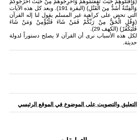
(وَاقْتُلُوهُمْ حَيْثُ ثَقِفْتُمُوهُمْ وَأَخْرِجُوهُمْ مِنْ حَيْثُ أَخْرَجُوكُمْ
وَالْفِتْنَةُ أَشَدُّ مِنَ الْقَتْلِ) (البقرة 191). وبعد كل هذه الآيات
التي تحض على كراهية غير المسلم يقول لنا إله القرآن
(وَقُلِ الْحَقُّ مِنْ رَبِّكُمْ فَمَنْ شَاءَ فَلْيُؤْمِنْ وَمَنْ شَاءَ
فَلْيَكْفُرْ) (الكهف 29).
لكل هذه الأسباب نرى أن القرآن لا يصلح دستوراً لدولة
حديثة.
التعليق والتصويت على الموضوع في الموقع الرئيسي