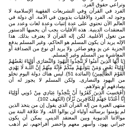
وتراعي حقوق الفرد.
الفرد في القرآن وفي التشريعات الفقهية الإسلامية لا
وجود له. الفرد والأقليات يذوبون في الأمة. أي دولة في
العالم الآن تحتوي على عدة إثنيات وعدة لغات وعدد من
المعتقدات الدينية. هذه الأقليات يجب أن يحميها الدستور
من تغول الأغلبية. لكن إله القرآن لا يعترف بذلك. هذا
الإله يريد أن يكون المسلم هو الحاكم، وغير المسلم يدفع
الجزية عن يدٍ وهو صاغر. ولا يريد أي نوع من الصداقة أو
المعاشرة بين المسلم وغير المسلم.
(يَا أَيُّهَا الَّذِينَ آمَنُوا لَا تَتَّخِذُوا الْيَهُودَ وَالنَّصَارَى أَوْلِيَاءَ بَعْضُهُمْ
أَوْلِيَاءُ بَعْضٍ وَمَنْ يَتَوَلَّـهُمْ مِنْكُمْ فَإِنَّهُ مِنْهُمْ إِنَّ اللَّـهَ لَا يَهْدِي
الْقَوْمَ الظَّالِمِينَ) (المائدة 51). ليس هناك دولة اليوم تخلو
من اليهود والنصارى. ولكن المسلم لا يجوز له أن
يصادقهم أو يتولاهم.
(أَفَحَسِبَ الَّذِينَ كَفَرُوا أَنْ يَتَّخِذُوا عِبَادِي مِنْ دُونِي أَوْلِيَاءَ
إِنَّا أَعْتَدْنَا جَهَنَّمَ لِلْكَافِرِينَ نُزُلًا) (الكهف 102).
منتهى الغيرة من إله القرآن الذي يقول إن من يتخذ الذين
لم يؤمنوا برسالته أولياء لن يوالوا الله. ولا علاقة البتة بين
موالاتنا الدنيوية وبين المعتقد الديني. يمكن أن يكون
جيراني يهود، وأسهر معهم وأحضر أفراحهم، ثم أذهب