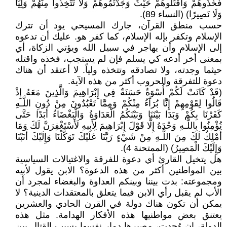
فَخُذُوهُمْ وَاقْتُلُوهُمْ حَيْثُ وَجَدْتُمُوهُمْ وَلَا تَتَّخِذُوا مِنْهُمْ وَلِيًّا
وَلَا نَصِيرًا) (النساء 89).
حسب منطق القرآن، جارك المسيحي يود أن تترك
الإسلام وتكفر بإله الإسلام، كما كفر هو. عليك أن تدعوه
إلى الإسلام وأن يهاجر في سبيل الله ويؤتي الزكاة، أي
بمعنى أخر أدعه كي يسلم فإن لم يستجب، فخذه واقتله
حيثما وجدته، ولا تصادقه وتتخذه ولياً. لا أعتقد أن هناك
دعوة للتفرقة والحروب أكثر من هذه الآية.
(قَدْ كَانَتْ لَكُمْ أُسْوَةٌ حَسَنَةٌ فِي إِبْرَاهِيمَ وَالَّذِينَ مَعَهُ إِذْ
قَالُوا لِقَوْمِهِمْ إِنَّا بُرَآءُ مِنْكُمْ وَمِمَّا تَعْبُدُونَ مِنْ دُونِ اللَّـهِ
كَفَرْنَا بِكُمْ وَبَدَا بَيْنَنَا وَبَيْنَكُمُ الْعَدَاوَةُ وَالْبَغْضَاءُ أَبَدًا حَتَّى
تُؤْمِنُوا بِاللَّـهِ وَحْدَهُ إِلَّا قَوْلَ إِبْرَاهِيمَ لِأَبِيهِ لَأَسْتَغْفِرَنَّ لَكَ وَمَا
أَمْلِكُ لَكَ مِنَ اللَّـهِ مِنْ شَيْءٍ رَبَّنَا عَلَيْكَ تَوَكَّلْنَا وَإِلَيْكَ أَنَبْنَا
وَإِلَيْكَ الْمَصِيرُ) (الممتحنة 4).
هل يتخيل القارئ أي دعوة للفرقة والاغتيالات السياسية
بين المواطنين أكثر من هذه الدعوة؟ الابن يقول لأبيه
ومجموعته: بدت بيننا وبينكم العداوة والبغضاء لمجرد أن
الأب لم يقبل رأي الابن فيما يتعلق بالمعتقدات الدينية؟ لا
يمكن أن تكون هناك دولة في القرن الحادي والعشرين
يعتنق بعض مواطنيها هذه الأفكار الهدامة. مثل هذه
الدولة، إن وُجدت، مصيرها دمار نفسها بسبب القتال بين