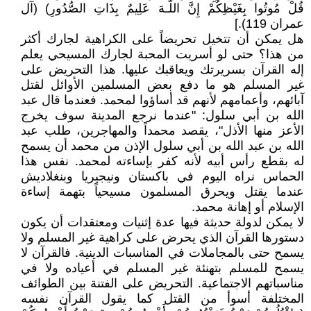
قُلْ مُوتُوا بِغَيْظِكُمْ إِنَّ اللَّـهَ عَلِيمٌ بِذَاتِ الصُّدُورِ) (آل
عمران 119).]
هل يمكن أن تتخيل تحريضاً على الكراهية لجارك أكثر
من هذا؟ حتى لو أسريت المحبة لجارك المسيحي يعلم
إله القرآن بسريرتك ويعاقبك عليها. هذا التحريض على
غير المسلم هو ما دفع بعض المسلمين الأوائل لقتل
آبائهم، وأعمامهم لأنهم قد أساؤوا لمحمد. فعندما قال عبد
الله بن أبي سلول: "عندما نرجع المدينة سوف يخرج
الأعز منها الأذل"، يقصد محمداً والمهاجرين، طلب عبد
الله بن عبد الله بن أبي سلول الإذن من محمد أن يسمح
له بقطع رأس أبيه لأنه كفر بإساءته لمحمد. نفس هذا
الحماس نراه اليوم في باكستان ونيجيريا وبنغلاديش
عندما يقتل ويحرق المسلمون مسيحياً بتهمة إساءة
الإسلام أو إهانة محمد.
لا يمكن لدولة حديثة فيها عدة إثنيات ومعتقدات أن يكون
دستورها القرآن الذي يحرض على كراهية غير المسلم ولا
يسمح حتى بالمجاملات في المناسبات الدينية. فالقرآن لا
يسمح للمسلم بتهنئة غير المسلم في أعياده ولا في
مناسباتهم الاجتماعية. التحريض على الفتنة بين الطوائف
المختلفة أسوأ من القتل كما يقول القرآن نفسه