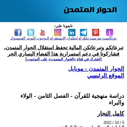
تابعونا على:
بودكاست
بنترست
تيلكرام
لينكدإن
الانستغرام
اليوتيوب
التويتر
الفيسبوك
تبرعاتكم وتبرعاتكن المالية تحفظ استقلال الحوار المتمدن،
فشاركونا في دعم استمرارية هذا الفضاء اليساري الحر
[اشترك في قناة ‫«الحوار المتمدن» على اليوتيوب]
الحوار المتمدن - موبايل
الموقع الرئيسي
دراسة منهجية للقرآن - الفصل الثامن - الولاء
والبراء
كامل النجار
2022 / 10 / 5