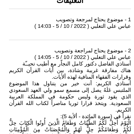
التعليقات
1 - موضوع يحتاج لمرجعة وتصويب
عباس علي التغلبي ( 2022 / 10 / 5 - 14:03 )
2 - موضوع يحتاج لمراجعة وتصويب
عباس علي التغلبي ( 2022 / 10 / 5 - 14:05 )
أستاذي الفاضل دكتور كامل النجاّر مع أطيب تحيــّة
هناك مفارقة غريبة وشاذة، بين أيات القرأن الكريم
وقرارات الفقهاء المنافية لهذه ألأيات.
أستاذي الكريم: أنت خير من يتناول هذا الموضوع
الملتبس عَلَهُ يصل إلى مسمع سمو ولي العهد السعودي
الذي يقود ثورة وليس حكومة في المملكة العربية
السعودية. ويتخذ قرارا ثوريا مناصراً لكتاب الله القرأن
الكريم.
نقرأ في (سورة المائدة - ألأية 5):
الْيَوْمَ أُحِلَّ لَكُمُ الطَّيِّبَاتُ وَطَعَامُ الَّذِينَ أُوتُوا الْكِتَابَ حِلٌّ
لَكُمْ وَطَعَامُكُمْ حِلٌّ لَهُمْ وَالْمُحْصَنَاتُ مِنَ الْمُؤْمِنَاتِ