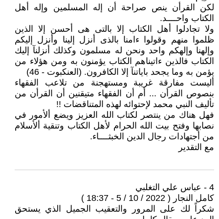
لكن القرأن ينص صراحة أن إله المسلمين وإله أهل
الكتاب واحــــد.
ولا تجادلوا أهل الكتاب إلا بالتى هى أحسن إلا الذين
ظلموا منهم وقولوا ءامنا بالذى أنزل إلينا وأنزل إليكم
وإلهنا وإلهكم واحد ونحن له مسلمون وكذلك أنزلنآ إليك
الكتاب فالذين ءاتيناهم الكتاب يؤمنون به ومن هؤلاء من
يؤمن به وما يجحد باياتنآ إلا الكافرون. (العنكبوت - 46)
أليست مفارقة غريبة ومستهجنة من تلاعب الفقهاء
بنصوص القرأن ... أم أن الفقهاء متيقنين أن القرأن من
تأليف النبي محمد لإحتوائه لهذه المتناقضات !!
فهل هناك من ينتصر لكتاب الله العزيز ويضع ألأمور في
نصابها وفتح بيت الله الحرام لأهل الكتاب وتنقية ألأسلام
من أجتهادات رجال الدين الخبثــــاء.
مع التقدير
4 - عباس علي التغلبي
كامل النجار ( 2022 / 10 / 5 - 18:37 )
شكراً لك على المرور والتعقيب الجميل الذي يستحق