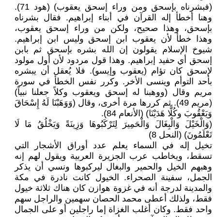
(فبشرناه بإسحق ومن وراء إسحق يعقوب) (هود 71).
وهنا أخطأ إله القرآن في أبناء إبراهيم. فقال بشرناه
بإسحق، وهذا صحيح، ولكن من وراء إسحق يعقوب،
وهذا خطأ لأن يعقوب ابن إسحق وليس ابن إبراهيم.
شيوخ الإسلام يقولون إن الله بشره بإسحق ثم بابن
إسحق أي حفيد إبراهيم. وهذا قول مردود لأن أول مولود
لإسحق كان تؤام (يعقوب وإيسو). فلا يُعقل أن يبشره
بأحد التوأم وينسى الأخر. وكرر نفس الخطأ في سورة
مريم وقال (ووهبنا له إسحق ويعقوب وكلاً جعلنا نبياً)
(مريم 49). ثم كررها مرة أخرى، وقال (وَوَهَبْنَا لَهُ إِسْحَاقَ
وَيَعْقُوبَ وكُلًّا هَدَيْنَا) (الأنعام 84).
(وَالْخَيْلَ وَالْبِغَالَ وَالْحَمِيرَ لِتَرْكَبُوهَا وَزِينَةً وَيَخْلُقُ مَا لَا
تَعْلَمُونَ) (النحل 8)
تخيل إله في السماء يعلم عدد أوراق الأشجار التي
تسقط، ويخاطب عرب الجزيرة العربية ويقول لهم إنه
وهبهم الخيل والحمير والبغال ليركبوها ونسي أن يذكر
الجمل، سفينة الصحراء. الخيول كانت نادرة في مكة
والمدينة لدرجة أنه في غزوة هوازن كان هناك ثلاثة خيول
فقط، ولذلك أعطى محمد الحصان سهمين والراجل سهم
واحد فقط. وكان أغلب الغزاة إما راجلين أو على الجمال