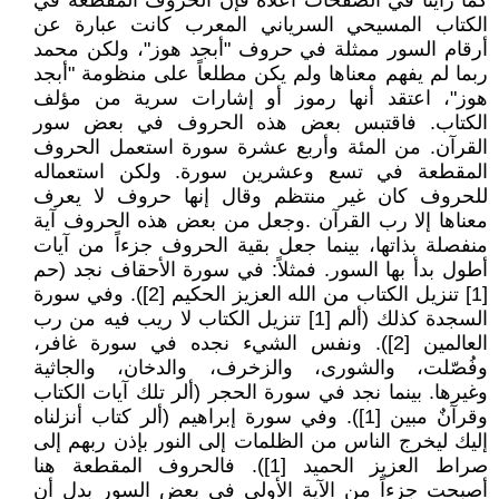
كما رأينا في الصفحات أعلاه فإن الحروف المقطعة في
الكتاب المسيحي السرياني المعرب كانت عبارة عن
أرقام السور ممثلة في حروف "أبجد هوز"، ولكن محمد
ربما لم يفهم معناها ولم يكن مطلعاً على منظومة "أبجد
هوز"، اعتقد أنها رموز أو إشارات سرية من مؤلف
الكتاب. فاقتبس بعض هذه الحروف في بعض سور
القرآن. من المئة وأربع عشرة سورة استعمل الحروف
المقطعة في تسع وعشرين سورة. ولكن استعماله
للحروف كان غير منتظم وقال إنها حروف لا يعرف
معناها إلا رب القرآن .وجعل من بعض هذه الحروف آية
منفصلة بذاتها، بينما جعل بقية الحروف جزءاً من آيات
أطول بدأ بها السور. فمثلاً: في سورة الأحقاف نجد (حم
[1] تنزيل الكتاب من الله العزيز الحكيم [2]). وفي سورة
السجدة كذلك (ألم [1] تنزيل الكتاب لا ريب فيه من رب
العالمين [2]). ونفس الشيء نجده في سورة غافر،
وفُصّلت، والشورى، والزخرف، والدخان، والجاثية
وغيرها. بينما نجد في سورة الحجر (ألر تلك آيات الكتاب
وقرآنٌ مبين [1]). وفي سورة إبراهيم (ألر كتاب أنزلناه
إليك ليخرج الناس من الظلمات إلى النور بإذن ربهم إلى
صراط العزيز الحميد [1]). فالحروف المقطعة هنا
أصبحت جزءاً من الآية الأولى في بعض السور بدل أن