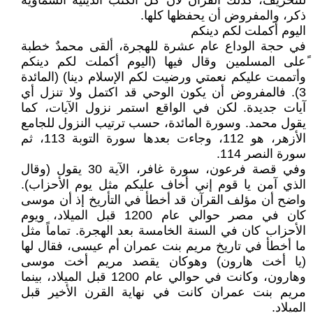
للتحريف، كذلك القرآن لأن كل الكتب الدينية السماوية
ذكر، والمفروض أن يحفظها كلها.
اليوم أكملت لكم دينكم
في حجة الوداع عام عشرة للهجرة، ألقى محمدٌ خطبة
ًعلى المسلمين وقال فيها (اليوم أكملت لكم دينكم
وأتممت عليكم نعمتي ورضيت لكم الإسلام دينا) (المائدة
3). فالمفروض أن يكون الوحي قد اكتمل ولا تنزل أي
آيات جديدة. لكن في الواقع استمر نزول الآيات، كما
يقول محمد. وسورة المائدة، حسب ترتيب النزول للجامع
الأزهر، هو 112، وجاءت بعدها سورة التوبة 113، ثم
سورة النصر 114.
وفي قصة فرعون، سورة غافر، الآية 30 يقول (وقال
الذي آمن يا قوم إني أخاف عليكم مثل يوم الأحزاب).
واضح أن مؤلف القرآن قد أخطأ في التأريخ إذ أن موسى
كان في مصر حوالي عام 1200 قبل الميلاد، ويوم
الأحزاب كان في السنة الخامسة بعد الهجرة. تماماً مثل
ما أخطأ في تاريخ مريم بنت عمران أم عيسى، فقال لها
(يا أخت هارون) وهوكان يقصد مريم أخت موسى
وهارون، وكانت في حوالي عام 1200 قبل الميلاد، بينما
مريم بنت عمران كانت في نهاية القرن الأخير قبل
الميلاد.