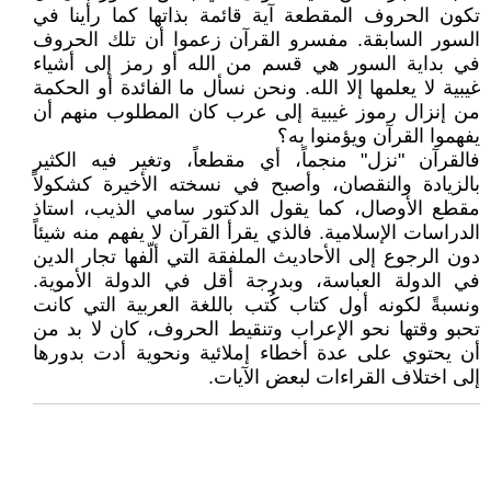
تكون الحروف المقطعة آية قائمة بذاتها كما رأينا في
السور السابقة. مفسرو القرآن زعموا أن تلك الحروف
في بداية السور هي قسم من الله أو رمز إلى أشياء
غيبية لا يعلمها إلا الله. ونحن نسأل ما الفائدة أو الحكمة
من إنزال رموز غيبية إلى عرب كان المطلوب منهم أن
يفهموا القرآن ويؤمنوا به؟
فالقرآن "نزل" منجماً، أي مقطعاً، وتغير فيه الكثير
بالزيادة والنقصان، وأصبح في نسخته الأخيرة كشكولاً
مقطع الأوصال، كما يقول الدكتور سامي الذيب، استاذ
الدراسات الإسلامية. فالذي يقرأ القرآن لا يفهم منه شيئاً
دون الرجوع إلى الأحاديث الملفقة التي ألّفها تجار الدين
في الدولة العباسة، وبدرجة أقل في الدولة الأموية.
ونسبةً لكونه أول كتاب كُتب باللغة العربية التي كانت
تحبو وقتها نحو الإعراب وتنقيط الحروف، كان لا بد من
أن يحتوي على عدة أخطاء إملائية ونحوية أدت بدورها
إلى اختلاف القراءات لبعض الآيات.