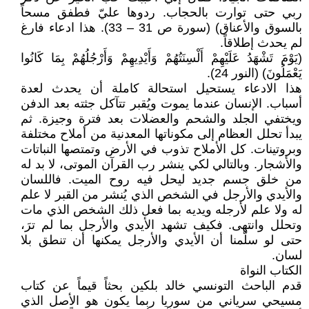
ربي حتى توارت بالحجاب. ردوها عليّ فطفق مسحاً
بالسوق والأعناق) (سورة ص 31 – 33). هذا ادعاء فارغ
لم يحدث إطلاقاً.
(يَوْمَ تَشْهَدُ عَلَيْهِمْ أَلْسِنَتُهُمْ وَأَيْدِيهِمْ وَأَرْجُلُهُمْ بِمَا كَانُوا
يَعْمَلُونَ) (النور 24).
هذا الادعاء يستحيل استحالة كاملة أن يحدث لعدة
أسباب. الإنسان عندما يموت ويُقبر تتآكل جثته بعد الدفن
ويختفي الجلد والشحم والعضلات بعد فترة وجيزة. ثم
يبدأ تحلل العظام إلى مكوناتها المعدنية من أملاح مختلفة
وبروتينات. كل الأملاح تذوب في الأرض وتمتصها النباتات
والأشجار. وبالتالي لكي ينشر رب القرآن الموتى، لا بد له
من خلق جسم جديد ليحل فيه روح الميت. فاللسان
والأيدي والأرجل في الشخص الذي يُنشر من القبر لا علم
له ولا علم لأرجله ويديه بما فعل ذلك الشخص الذي مات
وتحلل وانتهى. فكيف تشهد الأيدي والأرجل بما لم ترَ،
حتى لو سلّمنا أن الأيدي والأرجل يمكنها أن تنطق بلا
لسان.
الكتاب النواة
قدم الباحث التونسي خالد بلكين بحثاً قيماً عن كتاب
مسيحي سرياني من سوريا ربما يكون هو الأصل الذي