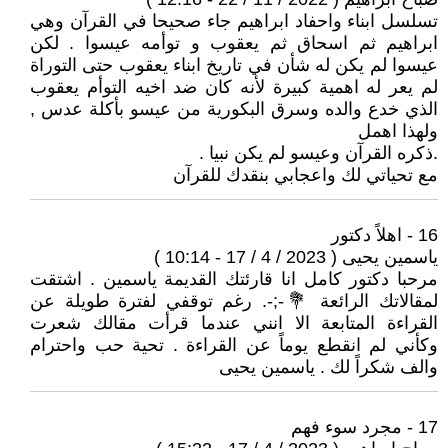
تسلسل ابناء واحفاد ابراهيم جاء صحيحا في القرآن وهي
ابراهيم ثم اسحاق ثم يعقوب و توأمه عيسوا . لكن
عيسوا لم يكن له شأن في تاريخ ابناء يعقوب حتى التوراة
لم يعر له اهمية كبيرة لأنه كان ضد اخيه التوأم يعقوب
الذي خدع والده وسرق البكورية من عيسو بأكلة عدس ,
ولهذا اهمل
.ذكره القرآن وعيسو لم يكن نبيا .
مع تحياتي لك واعجابي بنقدك للقرآن
16 - اهلاً دكتور
ياسمين يحيى ( 2023 / 4 / 17 - 10:14 )
مرحبا دكتور كامل انا قارئتك القديمة ياسمين . اشتقت
لمقالاتك الرائعة 💐-;-. رغم توقفي لفترة طويلة عن
القراءة المتابعة الا انني عندما قرأت مقالك شعرت
وكأني لم انقطع يوماً عن القراءة . تحية حب واحترام
والف شكراً لك . ياسمين يحيى
17 - مجرد سوء فهم