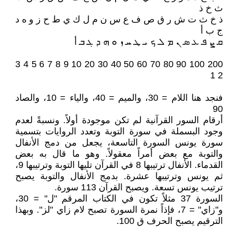
ث خ ذ
ذ خ ث ت ش ر ق ص ف ع س ن م ل ك ي ط ح ز و ه د
ج ب أ
ܩ ܨ ܦ ܥ ܣ ܢ ܡ ܠ ܟ ܝ ܛ ܚ ܙ ܘ ܗ ܕ ܓ ܒ أ
200 100 90 80 70 60 50 40 30 20 10 9 8 7 6 5 4 3
2 1
فنجد هنا اللام = 30، والميم = 40، والياء = 10، والصاد
90
أرقام السور القرآنية لم تكن موجودة أولاً. ونسبةً لعدم
وجود البسملة في سورة التوبة وتعدد الروايات بتسمية
سورة يونس السورة التاسعة، يجعل من دمج الأنفال
والتوبة مع بعض أمراً معقولاً. وهو ما قال به بعض
القدماء. الأنفال ترتيبها 8 في القرآن تليها التوبة وترتيبها 9،
ثم يونس وترتيبها عشرة. بدمج الأنفال والتوبة يصبح
ترتيب يونس تسعة. ويصبح القرآن 113 سورة.
السورة 37 مثلاً تكون في الكتاب المرقم "ل" = 30،
و"زاي" = 7، فإذاً نمرة السورة تصبح لام زاي "لز". وبهذا
الترقيم يصبح الحرف ق 100.