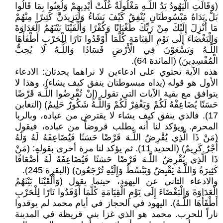
(وَقَالَتِ الْيَهُودُ يَدُ اللَّـهِ مَغْلُولَةٌ غُلَّتْ أَيْدِيهِمْ وَلُعِنُوا بِمَا قَالُوا
بَلْ يَدَاهُ مَبْسُوطَتَانِ يُنْفِقُ كَيْفَ يَشَاءُ وَلَيَزِيدَنَّ كَثِيرًا مِنْهُمْ
مَا أُنْزِلَ إِلَيْكَ مِنْ رَبِّكَ طُغْيَانًا وَكُفْرًا وَأَلْقَيْنَا بَيْنَهُمُ الْعَدَاوَةَ
وَالْبَغْضَاءَ إِلَى يَوْمِ الْقِيَامَةِ كُلَّمَا أَوْقَدُوا نَارًا لِلْحَرْبِ أَطْفَأَهَا
اللَّـهُ وَيَسْعَوْنَ فِي الْأَرْضِ فَسَادًا وَاللَّـهُ لَا يُحِبُّ
الْمُفْسِدِينَ) (المائدة 64).
هذه الآية تحتوي على ادعاءين لا نراهما يحدثان: الادعاء
الأول هو قوله (يداه مبسوطتان ينفق كيف يشاء)، وهذا لا
يتوافق مع بقية الآيات التي تقول (إِنْ تُقْرِضُوا اللَّـهَ قَرْضًا
حَسَنًا يُضَاعِفْهُ لَكُمْ وَيَغْفِرْ لَكُمْ وَاللَّـهُ شَكُورٌ حَلِيمٌ) (التغابن
17). فالذي ينفق كيف يشاء لا يقترض من عباده، وبالربا
المحرم. ويؤكد لنا أنه يطلب قروضاً من عباده، فيقول
(مَنْ ذَا الَّذِي يُقْرِضُ اللَّـهَ قَرْضًا حَسَنًا فَيُضَاعِفَهُ لَهُ وَلَهُ
أَجْرٌ كَرِيمٌ) (الحديد 11). ثم يؤكد لنا مرة أخرى بقوله: (مَنْ
ذَا الَّذِي يُقْرِضُ اللَّـهَ قَرْضًا حَسَنًا فَيُضَاعِفَهُ لَهُ أَضْعَافًا
كَثِيرَةً وَاللَّـهُ يَقْبِضُ وَيَبْسُطُ وَإِلَيْهِ تُرْجَعُونَ) (البقرة 245).
والادعاء الثاني عن اليهود، حينما يقول (وَأَلْقَيْنَا بَيْنَهُمُ
الْعَدَاوَةَ وَالْبَغْضَاءَ إِلَى يَوْمِ الْقِيَامَةِ كُلَّمَا أَوْقَدُوا نَارًا لِلْحَرْبِ
أَطْفَأَهَا اللَّـهُ). اليهود في الحجاز في أيام محمد لم يوقدوا
ناراً للحرب. محمد هو الذي غزا بني قريظة في المدينة