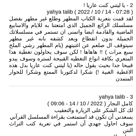
2 - يا ليتني كنت عاريا !
yahya talib ( 2022 / 10 / 14 - 07:28 )
لقد قمت بتعرية الكتاب المطهر وطلع غير مطهر بفضل
مسلسلك الرائع الجميل الذي امتعتنا به للايام والاسابيع
الماضية والقادمة ايضا واتمنى ان تستمر في مسلسلاتك
الجميلة بدون انقطاع وبعد كشفه بانه غير مطهر
سيتوقف ال صلعم عن اغنيتهم (يام المطهر رشي الملح
سبع مرات ) !! هاهاها ! لكن سوف يحاولون تغطية هذا
المتعري بكافة انواع التغطيه القبيحة لستره وسوف يبدو
قبيحا جدا بحيث يقول حاله (يا ليتني كنت عاريا بدل هذه
الاغطية الغبية !) شكرا لدكتورنا الممتع وشكرا للحوار
المتمدن
3 - yahya talib
كامل النجار ( 2022 / 10 / 14 - 09:06 )
لك كل الشكر على الزيارة والتعقيب
يسعدني أن تكون قد استمتعت بقراءة المسلسل القرآني
سوف احاول جهدي أن استمر في تعرية كتب التراث
النتن