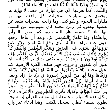
خَلْقٍ نُعِيدُهُ وَعْدًا عَلَيْنَا إِنَّا كُنَّا فَاعِلِينَ) (الأنبياء 104)
والسماء كما نعرفها الآن هي عبارة عن فضاء لا نهاية له،
ويحتوي على مليارات المجرات، كل واحدة منهن بها
مليارات النجوم والكواكب، وما زالت المجرات تبتعد عن
بعضها البعض. في زمن محمد كان مفهومهم عن السماء
أنها بناء كالخيمة، بناه الله بيده، كما يقول القرآن:
(وَالسَّمَاءِ وَمَا بَنَاهَا) (الشمس 5). وبعد أن بناها، رفعها
بدون عمد نراها: (اللَّـهُ الَّذِي رَفَعَ السَّمَاوَاتِ بِغَيْرِ عَمَدٍ
تَرَوْنَهَا ثُمَّ اسْتَوَى عَلَى الْعَرْشِ وَسَخَّرَ الشَّمْسَ وَالْقَمَرَ كُلٌّ
يَجْرِي لِأَجَلٍ مُسَمًّى يُدَبِّرُ الْأَمْرَ يُفَصِّلُ الْآيَاتِ لَعَلَّكُمْ بِلِقَاءِ
رَبِّكُمْ تُوقِنُونَ) (الرعد 2). ولم يكتف بذلك بل أكّد أنه بناها
بدون أي شقوق أو فروج، فهي سقف الكرة الأرضية، كما
تخيل محمد: (أَفَلَمْ يَنْظُرُوا إِلَى السَّمَاءِ فَوْقَهُمْ كَيْفَ بَنَيْنَاهَا
وَزَيَّنَّاهَا وَمَا لَهَا مِنْ فُرُوجٍ) (سورة ق 6). بل زاد وجعل
للسماء أبواباً: (إِنَّ الَّذِينَ كَذَّبُوا بِآيَاتِنَا وَاسْتَكْبَرُوا عَنْهَا لَا
تُفَتَّحُ لَهُمْ أَبْوَابُ السَّمَاءِ وَلَا يَدْخُلُونَ الْجَنَّةَ حَتَّى يَلِجَ الْجَمَلُ
فِي سَمِّ الْخِيَاطِ وَكَذَلِكَ نَجْزِي الْمُجْرِمِينَ) (الأعراف 40).
ولكل هذه الأسباب مجتمعةً قال مؤلف القرآن إنه سوف
يطوي السماء كطي السجل للكتب. وهذا ادعاء غير وارد
الحدوث.