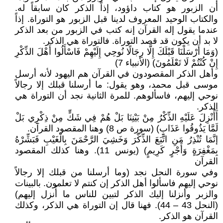
أن الزبور هو كتاب داؤود، إذاً الذكر كان سابقاً له.
والكتاب الوحيد المعروف لدينا قبل الزبور هو التوراة. إذاً
عندما يقول إله القرآن إنه كتب في الزبور من بعد الذكر
لا بد أن يكون قد قصد التوراة. فالتوراة هي الذكر.
(وَمَا أَرْسَلْنَا قَبْلَكَ إِلَّا رِجَالًا نُوحِي إِلَيْهِمْ فَاسْأَلُوا أَهْلَ الذِّكْرِ
إِنْ كُنْتُمْ لَا تَعْلَمُونَ) (الأنبياء 7)
وأهل الذكر المقصودون في القرآن هم اليهود لأنه أرسل
موسى قبل محمد، وهو يقول: ما أرسلنا قبلك إلا رجالاً
نوحي إليهم، فاسألوهم. للمرة الثانية نجد أن التوراة هي
الذكر.
أَأُنْزِلَ عَلَيْهِ الذِّكْرُ مِنْ بَيْنِنَا بَلْ هُمْ فِي شَكٍّ مِنْ ذِكْرِي بَلْ
لَمَّا يَذُوقُوا عَذَابِ) (سورة ص 8) وهنا المقصود القرآن.
إنَّمَا تُنْذِرُ مَنِ اتَّبَعَ الذِّكْرَ وَخَشِيَ الرَّحْمَنَ بِالْغَيْبِ فَبَشِّرْهُ
بِمَغْفِرَةٍ وَأَجْرٍ كَرِيمٍ) (يونس 11). وهنا كذلك المقصود
القرآن
وفي سورة النحل نجد (وما أرسلنا من قبلك إلا رجالاً
نوحي إليهم فاسألوا أهل الذكر إن كنتم لا تعلمون. بالبينات
والزبر وأنزلنا إليك الذكر لتبين للناس ما أُنزل إليهم)
(النحل 43 – 44). فهنا قال إن التوراة هي الذكر، وكذلك
القرآن هو الذكر.