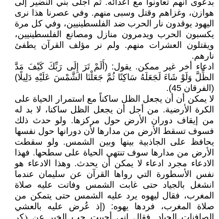
بدعوى أنهم تعاونوا مع أعدائه. ثم أجلى بني النضير إلى
هوازن، وغزاهم وقتل وسبى منهم. وفي عصرنا هذا نرى
اليهود يوقدون نار الحرب ضد الفلسطينيين، وفي كل مرة
يكسبون الحرب ويدمرون منازل ومصانع الفلسطينيين،
ويقتلون العشرات منهم. ولم نر مؤلف القرآن يطفئ
نارهم.
ادعاء أخر غير ممكن. يقول: (أَلَمْ تَرَ إِلَى رَبِّكَ كَيْفَ مَدَّ
الظِّلَّ وَلَوْ شَاءَ لَجَعَلَهُ سَاكِنًا ثُمَّ جَعَلْنَا الشَّمْسَ عَلَيْهِ دَلِيلًا)
(الفرقان 45).
لا يمكن أن أن يجعل الظل ساكناً مع استمرار الحياة على
الكرة الأرضية. من أجل أن يجعل الظل ساكنا، لا بد له
من إيقاف دوران الأرض حول مركزها. ولو حدث ذلك
فسوف تسقط الأرض من مدارها لأن دورانها حول نفسها
يحافظ على الجاذبية بينها وبين الشمس. ولو سقطت
الأرض من مدارها سوف تنتهي الحياة على سطحها. فهذا
الادعاء مجرد ادعاء لا يمكن أن يحدث. وهذا الادعاء هو
نفس الأسطورة التي رواها القرآن عن سليمان عندما
انشغل بالجياد حتى غابت الشمس وفاتت عليه صلاة
المغرب، فقال ليهوه يرد عليه الشمس حتى يتمكن من
صلاة المغرب، فردها يهوه: (إذ عُرض عليه بالعشي
الصافنات الجياد. فقال إني أحببت حب الخير عن ذكر