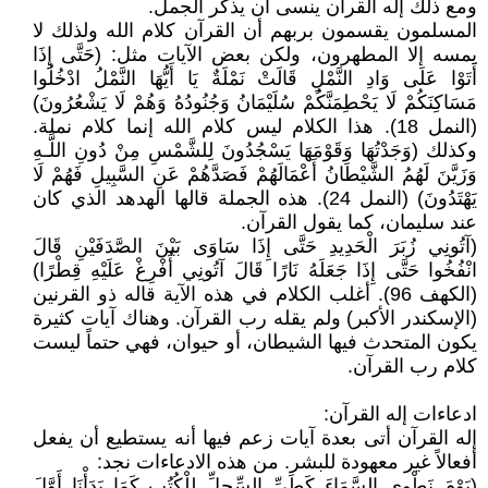
ومع ذلك إله القرآن ينسى أن يذكر الجمل.
المسلمون يقسمون بربهم أن القرآن كلام الله ولذلك لا
يمسه إلا المطهرون، ولكن بعض الآيات مثل: (حَتَّى إِذَا
أَتَوْا عَلَى وَادِ النَّمْلِ قَالَتْ نَمْلَةٌ يَا أَيُّهَا النَّمْلُ ادْخُلُوا
مَسَاكِنَكُمْ لَا يَحْطِمَنَّكُمْ سُلَيْمَانُ وَجُنُودُهُ وَهُمْ لَا يَشْعُرُونَ)
(النمل 18). هذا الكلام ليس كلام الله إنما كلام نملة.
وكذلك (وَجَدْتُهَا وَقَوْمَهَا يَسْجُدُونَ لِلشَّمْسِ مِنْ دُونِ اللَّـهِ
وَزَيَّنَ لَهُمُ الشَّيْطَانُ أَعْمَالَهُمْ فَصَدَّهُمْ عَنِ السَّبِيلِ فَهُمْ لَا
يَهْتَدُونَ) (النمل 24). هذه الجملة قالها الهدهد الذي كان
عند سليمان، كما يقول القرآن.
(آتُونِي زُبَرَ الْحَدِيدِ حَتَّى إِذَا سَاوَى بَيْنَ الصَّدَفَيْنِ قَالَ
انْفُخُوا حَتَّى إِذَا جَعَلَهُ نَارًا قَالَ آتُونِي أُفْرِغْ عَلَيْهِ قِطْرًا)
(الكهف 96). أغلب الكلام في هذه الآية قاله ذو القرنين
(الإسكندر الأكبر) ولم يقله رب القرآن. وهناك آيات كثيرة
يكون المتحدث فيها الشيطان، أو حيوان، فهي حتماً ليست
كلام رب القرآن.
ادعاءات إله القرآن:
إله القرآن أتى بعدة آيات زعم فيها أنه يستطيع أن يفعل
أفعالاً غير معهودة للبشر. من هذه الادعاءات نجد:
(يَوْمَ نَطْوِي السَّمَاءَ كَطَيِّ السِّجِلِّ لِلْكُتُبِ كَمَا بَدَأْنَا أَوَّلَ