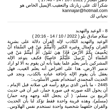
شكراً لك على زيارتك والتعقيب.الإيميل الخاص هو
kannajar@hotmail.com
تحياتي لك
8 - الوعيد والتهديد
سلام صادق بلو ( 2022 / 10 / 14 - 20:16 )
الوعيد والتهديد الكاذب لإله القرآن دلالة على بشرية
القران وكمثال وغيره الكثير {أَأَمِنْتُمْ مَنْ فِي السَّمَاءِ أَنْ
يَخْسِفَ بِكُمُ الأَرْضَ فَإِذَا هِيَ تَمُورُ، أَمْ أَمِنْتُمْ مَنْ فِي
السَّمَاءِ أَنْ يُرْسِلَ عَلَيْكُمْ حَاصِبًا} فكيف يتوعد الإله
المشركين بأمر يعلم علما يقينا بأنه لن يقوم به الا لو اراد
تدمير الارض، هذا على افتراض أنه يعلم الغيب، فهل
يعقل بأن يقوم الإله بإخافة عباده بالكذب، ونجد في
الحديث المحمدي استخدام نفس الأسلوب،:
2445 - ما يأمن الذي يرفع رأسه في صلاته قبل الإمام ،
أن يحول الله صورته في صورة حمار، غير أن في حديث
الربيع بن مسلم: ( أن يجعل الله وجهه وجه حمار)
(مسلم)، وهذه قرينة واحدة فقط تؤكد لنا بأن الحديث
والقران خلفهما شخصية واحدة تستخدم نفس الهلاوس..