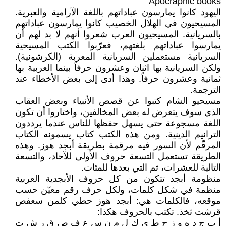
Apocraphic books
اليهود كانوا يمارسون عباداتهم باللغة الآرامية والعبرية.
المسيحيون في الهلال الخصيب كانوا يمارسون عباداتهم
بالسريانية. المسيحيون العرب شعروا أنهم لا بد لهم أن
يمارسوا عباداتهم بلغتهم، فعرّبوا الكتب المسيحية
السريانية مستعملين السريانية المعربة (الكرشونية).
ولكن السريانية بها اثنان وعشرون حرفاً بينما العربية بها
ثمانية وعشرون حرفاً. وهذا أدى إلى بعض الأخطاء عند
الترجمة.
مسيحيو الشام كتبوا عن قصص الأنبياء وبعض العقاب
الذي سوف يتعرض له بعض المخالفين، واختاروا أن تكون
اللغة مسجوعة حتى يسهل حفظها للناس عندما يرددون
الترانيم الدينية. ومن هذه الكتب كتاب يسمونه الكتاب
المرقّم لأن السور فيه مرقمة بطريقة أبجد هوز. وهذه
الطريقة تستعمل التسعة حروف الأولى للآحاد، والتسعة
التالية للعشرات، ثم التي بعدها للمئات.
منظومة أبجد تتكون من كل حروف الأبجدية العربية
منظمة في شكل كلمات، ولكل حرف رقم معيّن حسب
موقعه، فالكلمات هي: أبجد هوز حطي كلمن سعفص
قرشت ثخذ. تكتب بالحروف هكذا:
أ ب ج د ه و ز ح ط ي ك ل م ن س ع ف ص ق ر ش ت