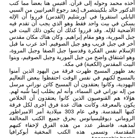
أخذه محمد وحوله إلى قرآن. أقتبس هنا بعضاً مما كتب
الدكتور خالد بلكينبتصرف [بعد رجوع العبرانيين من السبي
البابلي استقروا في أورشليم (القدس) قرروا أن الإله
يسكن في بيت واحد فقط وهو الذي يجب أن تقدم فيه
الأضحية للإله. وقد قرروا كذلك أن يكون ذلك البيت في
جبل المورية، وهو مقام إبراهيم. وكان هناك مكان مقدس
أخر في جبل قريب وهو جبل الصوفيم. أخذ عرب ما قبل
الإسلام نفس الفكرة وقدسوا جبل الصفا وجبل المروة،
وهو اشتقاق واضح من جبل المورية وجبل الصوفيم، وبنوا
البيت المقدس (الكعبة) في مكة.
بعد ظهور المسيح ظهرت فرقة من اليهود الذين آمنوا
بالمسيح لكنهم في نفس الوقت احتفظوا ببعض التعاليم
اليهودية، وكانوا يعتقدون أن المسيح كائن نوراني مرسل
من إله نوراني في السماء، وأنه لم يصُلب إنما شُبه لهم.
هؤلاء هم القنوصيون الذين كانوا يعتقدون أن الخلاص
يكون بالمعرفة. وكانت هناك عدة فرق أخرى لكل فرقة
كتبها المقدسة. وفي عام 303 ميلادية أمر الامبراطور
الروماني ديوقليسيانوس بحرق جميع الكتب المخالفة
لمذهبه، فاضطر عدد من هذه الفرق لإخفاء كتبهم
المقدسة، وتسمى هذه الكتب المخفية أبوكرافيا