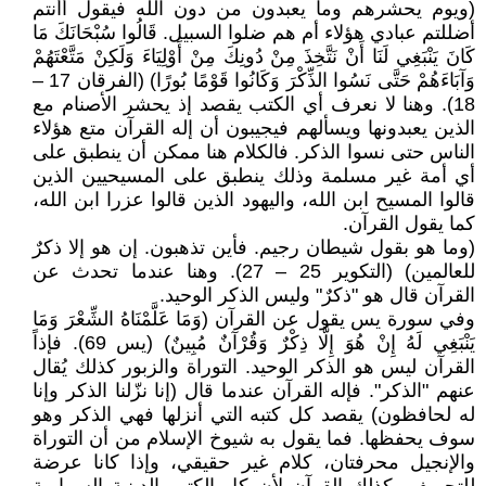
(ويوم يحشرهم وما يعبدون من دون الله فيقول أأنتم
أضللتم عبادي هؤلاء أم هم ضلوا السبيل. قَالُوا سُبْحَانَكَ مَا
كَانَ يَنْبَغِي لَنَا أَنْ نَتَّخِذَ مِنْ دُونِكَ مِنْ أَوْلِيَاءَ وَلَكِنْ مَتَّعْتَهُمْ
وَآبَاءَهُمْ حَتَّى نَسُوا الذِّكْرَ وَكَانُوا قَوْمًا بُورًا) (الفرقان 17 –
18). وهنا لا نعرف أي الكتب يقصد إذ يحشر الأصنام مع
الذين يعبدونها ويسألهم فيجيبون أن إله القرآن متع هؤلاء
الناس حتى نسوا الذكر. فالكلام هنا ممكن أن ينطبق على
أي أمة غير مسلمة وذلك ينطبق على المسيحيين الذين
قالوا المسيح ابن الله، واليهود الذين قالوا عزرا ابن الله،
كما يقول القرآن.
(وما هو بقول شيطان رجيم. فأين تذهبون. إن هو إلا ذكرٌ
للعالمين) (التكوير 25 – 27). وهنا عندما تحدث عن
القرآن قال هو "ذكرٌ" وليس الذكر الوحيد.
وفي سورة يس يقول عن القرآن (وَمَا عَلَّمْنَاهُ الشِّعْرَ وَمَا
يَنْبَغِي لَهُ إِنْ هُوَ إِلَّا ذِكْرٌ وَقُرْآنٌ مُبِينٌ) (يس 69). فإذاً
القرآن ليس هو الذكر الوحيد. التوراة والزبور كذلك يُقال
عنهم "الذكر". فإله القرآن عندما قال (إنا نزّلنا الذكر وإنا
له لحافظون) يقصد كل كتبه التي أنزلها فهي الذكر وهو
سوف يحفظها. فما يقول به شيوخ الإسلام من أن التوراة
والإنجيل محرفتان، كلام غير حقيقي، وإذا كانا عرضة