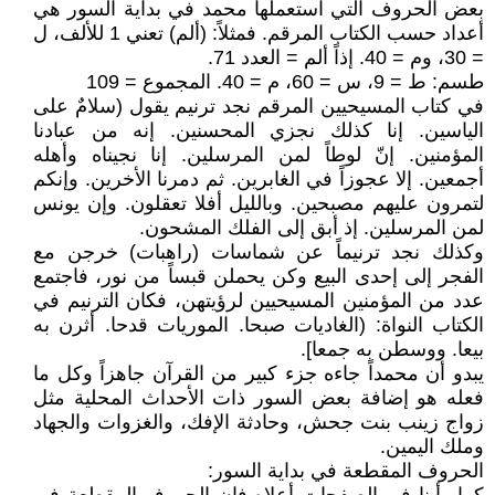
بعض الحروف التي استعملها محمد في بداية السور هي
أعداد حسب الكتاب المرقم. فمثلاً: (ألم) تعني 1 للألف، ل
= 30، وم = 40. إذاً ألم = العدد 71.
طسم: ط = 9، س = 60، م = 40. المجموع = 109
في كتاب المسيحيين المرقم نجد ترنيم يقول (سلامٌ على
الياسين. إنا كذلك نجزي المحسنين. إنه من عبادنا
المؤمنين. إنّ لوطاً لمن المرسلين. إنا نجيناه وأهله
أجمعين. إلا عجوزاً في الغابرين. ثم دمرنا الأخرين. وإنكم
لتمرون عليهم مصبحين. وبالليل أفلا تعقلون. وإن يونس
لمن المرسلين. إذ أبق إلى الفلك المشحون.
وكذلك نجد ترنيماً عن شماسات (راهبات) خرجن مع
الفجر إلى إحدى البيع وكن يحملن قبساً من نور، فاجتمع
عدد من المؤمنين المسيحيين لرؤيتهن، فكان الترنيم في
الكتاب النواة: (الغاديات صبحا. الموريات قدحا. أثرن به
بيعا. ووسطن به جمعا].
يبدو أن محمداً جاءه جزء كبير من القرآن جاهزاً وكل ما
فعله هو إضافة بعض السور ذات الأحداث المحلية مثل
زواج زينب بنت جحش، وحادثة الإفك، والغزوات والجهاد
وملك اليمين.
الحروف المقطعة في بداية السور: