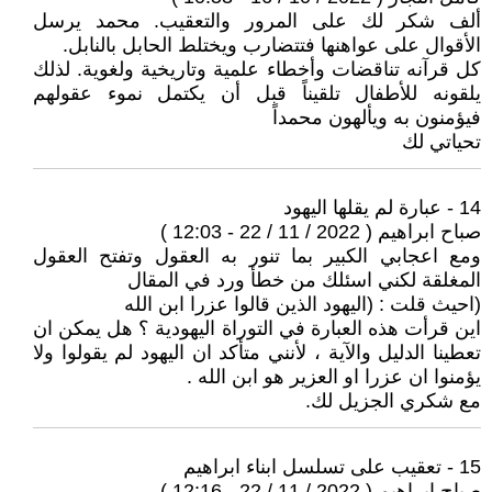
ألف شكر لك على المرور والتعقيب. محمد يرسل
الأقوال على عواهنها فتتضارب ويختلط الحابل بالنابل.
كل قرآنه تناقضات وأخطاء علمية وتاريخية ولغوية. لذلك
يلقونه للأطفال تلقيناً قبل أن يكتمل نموء عقولهم
فيؤمنون به ويألهون محمداً
تحياتي لك
14 - عبارة لم يقلها اليهود
صباح ابراهيم ( 2022 / 11 / 22 - 12:03 )
ومع اعجابي الكبير بما تنور به العقول وتفتح العقول
المغلقة لكني اسئلك من خطأ ورد في المقال
(احيث قلت : (اليهود الذين قالوا عزرا ابن الله
اين قرأت هذه العبارة في التوراة اليهودية ؟ هل يمكن ان
تعطينا الدليل والآية ، لأنني متأكد ان اليهود لم يقولوا ولا
يؤمنوا ان عزرا او العزير هو ابن الله .
مع شكري الجزيل لك.
15 - تعقيب على تسلسل ابناء ابراهيم
صباح ابراهيم ( 2022 / 11 / 22 - 12:16 )