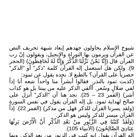
شيوخ الإسلام يحاولون جهدهم إبعاد شبهة تحريف النص
عن القرآن ويرمون بها التوراة والإنجيل، ويقولون إنّ رب
القرآن قال (إِنَّا نَحْنُ نَزَّلْنَا الذِّكْرَ وَإِنَّا لَهُ لَحَافِظُونَ) (الحجر
9). ولكن هل استعمل إله القرآن كلمة "ذكر" أو "الذكر"
حصرياً على القرآن؟ بالطبع لا. نجده يقول عن ثمود:
(كذبت ثمود بالنذر. فقالوا أبشراً منا واحداً نتبعه أنا إذاً
لفي ضلالٍ وسُعر. أألقي الذكر عليه من بيننا بل هو كذاب
أشر) (القمر 23 – 25). نجد هنا أن "الذكر" أُنزل على
صالح لهداية ثمود. بل إله القرآن يقول في نفس السورة
(ولقد يسرنا القرآن للذكر فهل من مذكر) (القمر 22). إذاً
القرآن ميسر للذكر وليس هو الذكر.
(وَلَقَدْ كَتَبْنَا فِي الزَّبُورِ مِنْ بَعْدِ الذِّكْرِ أَنَّ الْأَرْضَ يَرِثُهَا
عِبَادِيَ الصَّالِحُونَ) (الأنبياء 105).
إله القرآن يقول إنه كتب في الزبور من بعد الذكر. وبما