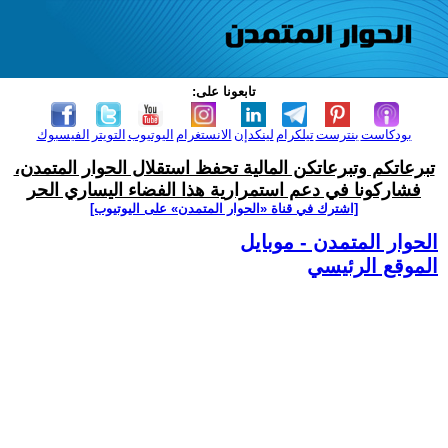
تابعونا على:
بودكاست
بنترست
تيلكرام
لينكدإن
الانستغرام
اليوتيوب
التويتر
الفيسبوك
تبرعاتكم وتبرعاتكن المالية تحفظ استقلال الحوار المتمدن،
فشاركونا في دعم استمرارية هذا الفضاء اليساري الحر
[اشترك في قناة ‫«الحوار المتمدن» على اليوتيوب]
الحوار المتمدن - موبايل
الموقع الرئيسي