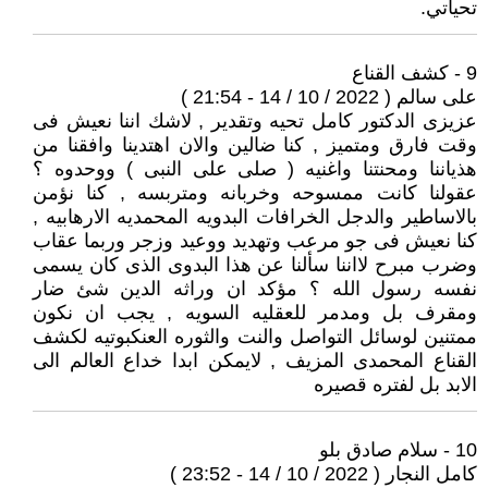
تحياتي.
9 - كشف القناع
على سالم ( 2022 / 10 / 14 - 21:54 )
عزيزى الدكتور كامل تحيه وتقدير , لاشك اننا نعيش فى
وقت فارق ومتميز , كنا ضالين والان اهتدينا وافقنا من
هذياننا ومحنتنا واغنيه ( صلى على النبى ) ووحدوه ؟
عقولنا كانت ممسوحه وخربانه ومتربسه , كنا نؤمن
بالاساطير والدجل الخرافات البدويه المحمديه الارهابيه ,
كنا نعيش فى جو مرعب وتهديد ووعيد وزجر وربما عقاب
وضرب مبرح لااننا سألنا عن هذا البدوى الذى كان يسمى
نفسه رسول الله ؟ مؤكد ان وراثه الدين شئ ضار
ومقرف بل ومدمر للعقليه السويه , يجب ان نكون
ممتنين لوسائل التواصل والنت والثوره العنكبوتيه لكشف
القناع المحمدى المزيف , لايمكن ابدا خداع العالم الى
الابد بل لفتره قصيره
10 - سلام صادق بلو
كامل النجار ( 2022 / 10 / 14 - 23:52 )