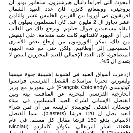
البحوث التي أجراها دانيال هيرشنزون، سلفاتور ‏بونو، آن
بروجيني، وولفغانغ كايزر، فان عدد العبيد الشمال
افريقيون في أوروبا بين القرنين الخامس ‏عشر والثامن
عشر تجاوز ال 2 مليون عبد. كان المسلمون يميلون إلى
البقاء مستعبدين طوال حياتهم، ‏ويرجع ذلك في الغالب
إلى أن الجهود لافتدائهم كانت شبه منعدمة. على النقيض
من ذلك، تمكن ‏الاوروبيون من إرجاع بعض الأسرى
المسيحيين إلى أوطانهم. ولكن حتى مع هذه الجهود
المتضافرة، ‏كان العدد الإجمالي للعبيد المحررين البيض لا
يتعدى ال 5%.‏
ازدهرت أسواق العبيد في لشبونة إشبيلية جنوة ميسينا
وليفورنو. تخبرنا مراسلات القنصل الفرنسي ‏فرانسوا
كوتوليندي (‏François Cotolendy‏) في ليفورنو مع وزير
الخارجية الفرنسي للبحرية عن ‏المنافسة بينه وبين
القنصل الإسباني لشراء العبيد المسلمين في ميناء
توسكان. اشتكى كوتوليندي ‏لرئيسه من أن ثمن شراء
العبد يصل ل 120 قرشا (‏piasters‏)، بينما القنصل
الاسباني يدفع 150 قرشا ‏مقابل كل مسلم. في عام
1535، اشار البرتغالي نيكولاو كليناردو (‏Nicolau