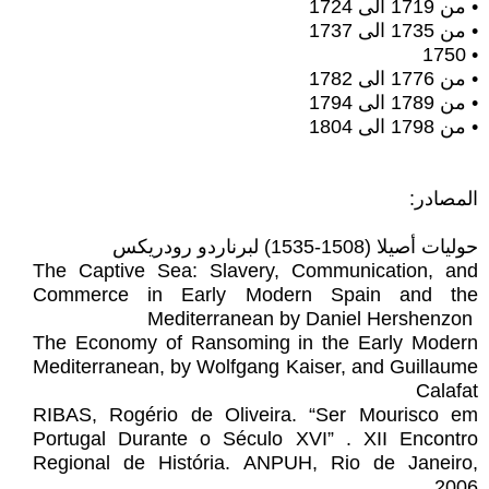
• من 1719 الى 1724 ‏
• من 1735 الى 1737 ‏
• ‏1750 ‏
• من 1776 الى 1782 ‏
• من 1789 الى 1794 ‏
• من 1798 الى 1804 ‏
المصادر:‏
حوليات أصيلا (1508-1535) لبرناردو رودريكس
The Captive Sea: Slavery, Communication, and
Commerce in Early Modern Spain and the
‎Mediterranean by Daniel Hershenzon ‎
The Economy of Ransoming in the Early Modern
Mediterranean, by Wolfgang Kaiser, and ‎Guillaume
Calafat
RIBAS, Rogério de Oliveira. “Ser Mourisco em
Portugal Durante o Século XVI” . XII Encontro
‎Regional de História. ANPUH, Rio de Janeiro,
2006‎