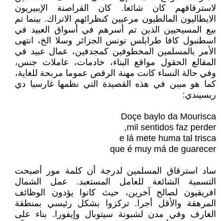
لاسترقاقهم كان شائعا. كان القراصنة الإيبيريون
الايطاليون المالطيون مرعبين ‏كنظرائهم الاتراك. بينما تم
بيع المسيحيين الذين تم أسرهم في أسواق العبيد في
اسطنبول كافا طرابلس ‏تونس الجزائر وسلا الخ، انتهى
الأمر بالمسلمين المخطوفين كمجدفين، عمال عبيد في
المقالع الحقول ‏مواقع البناء، خادمات، عاملات جنس،
وفي حالة النساء كانت مهنة الرقص عموما مربحة للغاية،
كما هو ‏مبين في هذه القصيدة التي نظمها غارسيا دي
ريسيندي:‏
Doçe baylo da Mourisca
mil sentidos faz perder,
e lá mete huma tal trisca
que é muy má de guarecer
ساد استرقاق المسلمين لدرجة أن كلمة مور أصبحت
التسمية الشائعة للعامل المستعبد. عمل الشمال
‏افريقيون لصالح آخرين، حيث كانوا يؤدون الوظائف
المرهقة والأقل أجرا. تركزوا بشكل رئيسي بمنطقة
‏الغارف وفي مدن لشبونة سيتوبال وإيفورا. بناء على