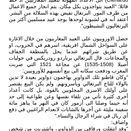
Clenardo‏) الى الاعداد ‏المهولة للعبيد المغاربيين اذ خط
قائلا: "العبيد يتواجدون بكل مكان. يتم انجاز جميع الاعمال
من طرف ‏المور. البرتغال تفيض بهذه السلالة من البشر.
أعتقد أنه في لشبونة لوحدها يوجد عبيد مسلمين أكثر ‏من
البرتغاليون النشيطون".‏
حصل الاوروبيون على العبيد المغاربيون من خلال الاغارة
على السواحل الشمال افريقية، اسرهم في ‏الحروب، او
عن طريق شرائهم عندما يحل بالمنطقة الجفاف
والمجاعات. قال البرتغالي برناردو ‏رودريكس في حوليات
أصيلا (1508-1535) عن مجاعة 1521 التي ضربت
المغرب ودفعت سكانه الى ‏بيع أنفسهم للأوروبيين:‏
‎"‎وكان قاطنو تلك الدواوير يهاجمون دواوير بعيدة لا تدين
بالولاء للتاج البرتغالي ويأسرونهم. ولم يكن ‏البيع يقتصر
على أولئك الاسرى المجلوبين بالقوة، بل كانت أعداد
أخرى كثيرة تأتي من تلقاء نفسها وعن ‏طواعية إلى حد
أنه حينما وصلنا الى أزمور كان في النهر ما يناهز مائة
سفينة مليئة عن أخرها بالشابات ‏لانعدام الراغبين في دفع
أي ريال في شراء الرجال والنساء‎".‎
واضاف:‏
‎"‎وقد انتقلت ورفاقي بين الدواوير، واشتريت من شخص