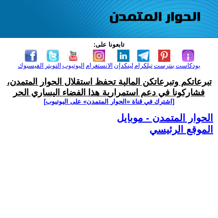
تابعونا على:
بودكاست
بنترست
تيلكرام
لينكدإن
الانستغرام
اليوتيوب
التويتر
الفيسبوك
تبرعاتكم وتبرعاتكن المالية تحفظ استقلال الحوار المتمدن،
فشاركونا في دعم استمرارية هذا الفضاء اليساري الحر
[اشترك في قناة ‫«الحوار المتمدن» على اليوتيوب]
الحوار المتمدن - موبايل
الموقع الرئيسي