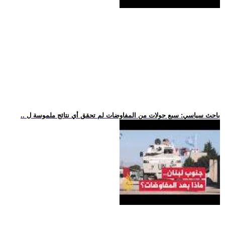
.. باحث سياسي: سبع جولات من المفاوضات لم تحقق أي نتائج ملموسة ل