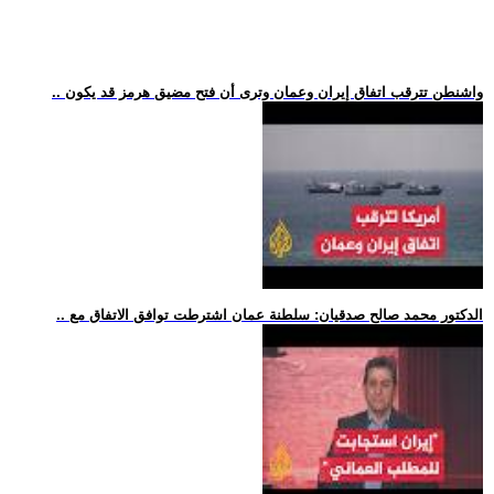
.. واشنطن تترقب اتفاق إيران وعمان وترى أن فتح مضيق هرمز قد يكون
.. الدكتور محمد صالح صدقيان: سلطنة عمان اشترطت توافق الاتفاق مع