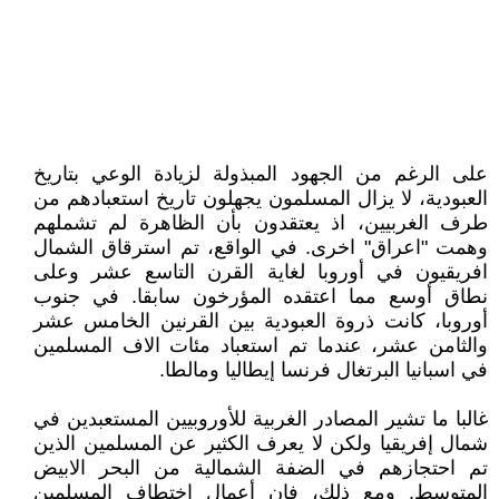
على الرغم من الجهود المبذولة لزيادة الوعي بتاريخ
العبودية، لا يزال المسلمون يجهلون تاريخ ‏استعبادهم من
طرف الغربيين، اذ يعتقدون بأن الظاهرة لم تشملهم
وهمت "اعراق" اخرى. في الواقع، ‏تم استرقاق الشمال
افريقيون في أوروبا لغاية القرن التاسع عشر وعلى
نطاق أوسع مما اعتقده ‏المؤرخون سابقا. في جنوب
أوروبا، كانت ذروة العبودية بين القرنين الخامس عشر
والثامن عشر، ‏عندما تم استعباد مئات الاف المسلمين
في اسبانيا البرتغال فرنسا إيطاليا ومالطا‎.‎
غالبا ما تشير المصادر الغربية للأوروبيين المستعبدين في
شمال إفريقيا ولكن لا يعرف الكثير عن ‏المسلمين الذين
تم احتجازهم في الضفة الشمالية من البحر الابيض
المتوسط. ومع ذلك، فإن أعمال ‏اختطاف المسلمين