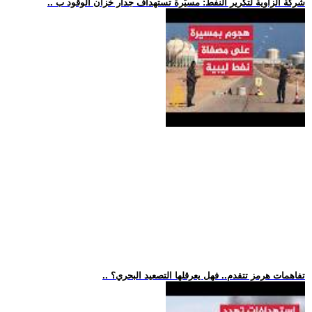
.. شركة الزاوية لتكرير النفط: مسيّرة تستهداف جدار خزان الوقود ب
.. تفاهمات هرمز تتقدم.. فهل يعرقلها التصعيد البحري؟