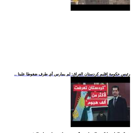
.. رئيس حكومة إقليم كردستان العراق: لم يمارس أي طرف ضغوطا علينا