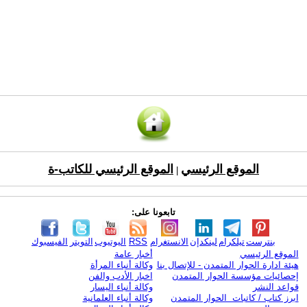
الموقع الرئيسي
الموقع الرئيسي للكاتب-ة
|
تابعونا على:
بنترست
تيلكرام
لينكدإن
الانستغرام
RSS
اليوتيوب
التويتر
الفيسبوك
الموقع الرئيسي
أخبار عامة
هيئة ادارة الحوار المتمدن - للإتصال بنا
وكالة أنباء المرأة
إحصائيات مؤسسة الحوار المتمدن
اخبار الأدب والفن
قواعد النشر
وكالة أنباء اليسار
ابرز كتاب / كاتبات الحوار المتمدن
وكالة أنباء العلمانية