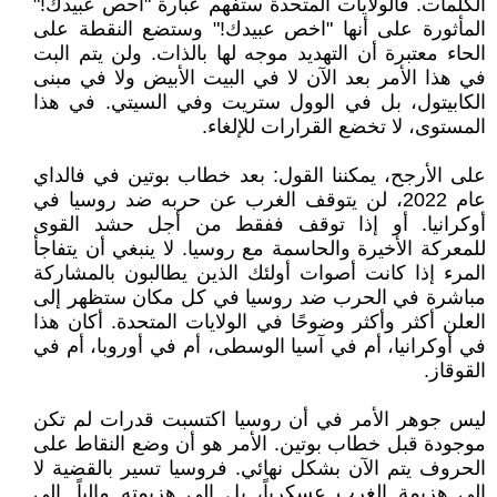
الكلمات. فالولايات المتحدة ستفهم عبارة "احص عبيدك!"
المأثورة على أنها "اخص عبيدك!" وستضع النقطة على
الحاء معتبرة أن التهديد موجه لها بالذات. ولن يتم البت
في هذا الأمر بعد الآن لا في البيت الأبيض ولا في مبنى
الكابيتول، بل في الوول ستريت وفي السيتي. في هذا
المستوى، لا تخضع القرارات للإلغاء.
على الأرجح، يمكننا القول: بعد خطاب بوتين في فالداي
عام 2022، لن يتوقف الغرب عن حربه ضد روسيا في
أوكرانيا. أو إذا توقف ففقط من أجل حشد القوى
للمعركة الأخيرة والحاسمة مع روسيا. لا ينبغي أن يتفاجأ
المرء إذا كانت أصوات أولئك الذين يطالبون بالمشاركة
مباشرة في الحرب ضد روسيا في كل مكان ستظهر إلى
العلن أكثر وأكثر وضوحًا في الولايات المتحدة. أكان هذا
في أوكرانيا، أم في آسيا الوسطى، أم في أوروبا، أم في
القوقاز.
ليس جوهر الأمر في أن روسيا اكتسبت قدرات لم تكن
موجودة قبل خطاب بوتين. الأمر هو أن وضع النقاط على
الحروف يتم الآن بشكل نهائي. فروسيا تسير بالقضية لا
إلى هزيمة الغرب عسكرياً، بل إلى هزيمته مالياً. إلى