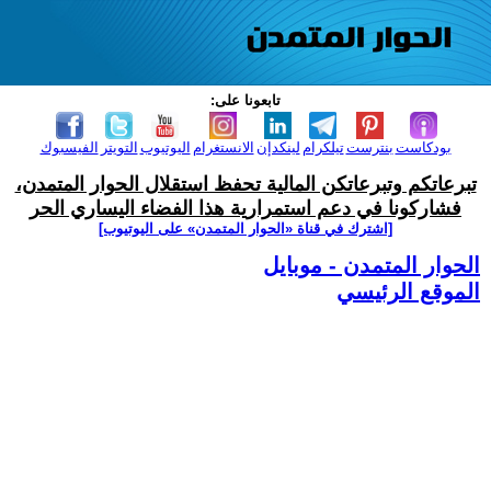
تابعونا على:
بودكاست
بنترست
تيلكرام
لينكدإن
الانستغرام
اليوتيوب
التويتر
الفيسبوك
تبرعاتكم وتبرعاتكن المالية تحفظ استقلال الحوار المتمدن،
فشاركونا في دعم استمرارية هذا الفضاء اليساري الحر
[اشترك في قناة ‫«الحوار المتمدن» على اليوتيوب]
الحوار المتمدن - موبايل
الموقع الرئيسي