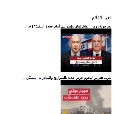
اخر الافلام
.. بعد جولة روما.. اتفاق لبنان وإسرائيل أمام عقدة التنفيذ؟ | #ر
.. مأرب تتعرض لهجوم حوثي جديد بالصواريخ والطائرات المسيّرة