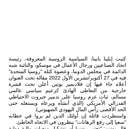
كتبت إيلينا بانينا، السياسية الروسية المعروفة، رئيسة
اتحاد الصناعيين ورجال الأعمال في موسكو، والنائبة شبه
الدائمة في مجلس الدوما، وعضوة كتلة "روسيا المتحدة"
فيه في 27 أكتوبر/تشرين الأول 2022 مقالة تحت العنوان
أعلاه جاء فيها إن فلاديمير بوتين أعلن تحت قشرة
خارجية من التعاطي الهادئ كزعيم سياسي عالمي
مسالم، ثبات عزم روسيا على تدمير جبروت الاحتياطي
الفدرالي الأمريكي (الذي أنشأه ويرعاه ويستغله حتى
الحد الأقصى رأس المال اليهودي الصهيوني).
واستطردت قائلة إن أولئك الذين لم يروا في خطابه
"سعيا إلى رفع الرهانات" ينظرون في الاتجاه الخاطئ.
قال بوتين: "تعتبر روسيا أن تشكيل منصات مالية دولية