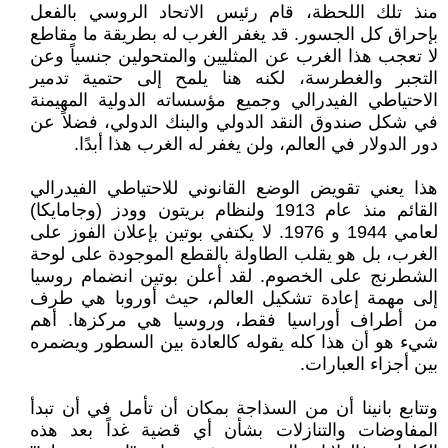
منذ تلك اللحظة، قام رئيس الاتحاد الروسي بالفعل
بإحراق كل الجسور. قد يغفر الغرب له بطريقة ما مقاطع
لا تعجب هذا الغرب عن المثليين والمتحولين جنسياً وعن
التجبر والغطرسة، لكنه هنا يلمح إلى حتمية تدمير
الاحتياطي الفيدرالي وجميع مؤسساته الدولية المهيمنة
في شكل صندوق النقد الدولي والبنك الدولي، فضلاً عن
دور الدولار في العالم، ولن يغفر له الغرب هذا أبدًا.
هذا يعني تقويض الوضع القانوني للاحتياطي الفيدرالي
القائم منذ عام 1913 ولنظام بريتون وودز (وجامايكا)
لعامي 1944 و 1976. لا يكتفي بوتين بإعلان الفوز على
الغرب، بل هو يقلب الطاولة بالقطع الموجودة على لوحة
الشطرنج على الخصوم. لقد أعلن بوتين انضمام روسيا
إلى مهمة إعادة تشكيل العالم، حيث أوروبا هي طرف
من أطراف أوراسيا فقط، وروسيا هي مركزها. أهم
شيء هو أن هذا كله يقوله كالعادة بين السطور ويضمره
بين أجزاء العبارات.
وتتابع بانينا أن من السذاجة بمكان أن تأمل في أن تبدأ
المفاوضات والتنازلات بشأن أي قضية غداً بعد هذه