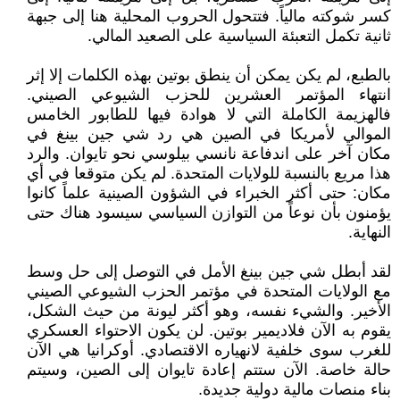
كسر شوكته مالياً. فتتحول الحروب المحلية هنا إلى جبهة
ثانية تكمل التعبئة السياسية على الصعيد المالي.
بالطبع، لم يكن يمكن أن ينطق بوتين بهذه الكلمات إلا إثر
انتهاء المؤتمر العشرين للحزب الشيوعي الصيني.
فالهزيمة الكاملة التي لا هوادة فيها للطابور الخامس
الموالي لأمريكا في الصين هي رد شي جين بينغ في
مكان آخر على اندفاعة نانسي بيلوسي نحو تايوان. والرد
هذا مريع بالنسبة للولايات المتحدة. لم يكن متوقعا في أي
مكان: حتى أكثر الخبراء في الشؤون الصينية علماً كانوا
يؤمنون بأن نوعاً من التوازن السياسي سيسود هناك حتى
النهاية.
لقد أبطل شي جين بينغ الأمل في التوصل إلى حل وسط
مع الولايات المتحدة في مؤتمر الحزب الشيوعي الصيني
الأخير. والشيء نفسه، وهو أكثر ليونة من حيث الشكل،
يقوم به الآن فلاديمير بوتين. لن يكون الاحتواء العسكري
للغرب سوى خلفية لانهياره الاقتصادي. أوكرانيا هي الآن
حالة خاصة. الآن ستتم إعادة تايوان إلى الصين، وسيتم
بناء منصات مالية دولية جديدة.