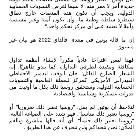
جديدة أمر لا مفر منه، لا سيما لغرض التسويات الحسابية
الدولية. ويجب أن تكون هذه المنصات خارج نطاق
سيطرة سلطة وطنية ما، وأن تكون آمنة وغير مسيسة
وآليةً لا تعتمد على أي مركز تحكم واحد."
إن ما قاله بوتين في منتدى فالداي 2022 هو بيان غير
مسبوق.
فهذا ليس اقتراحًا عادياً مكرراً لإنشاء أنظمة تداول
متكافئة ومفيدة لطرفي التداول، كما يبدو ظاهريًا. إنه
الشعار الصارخ القائل: حان الوقت لتدمير الاحتياطي
الفيدرالي الأمريكي كمركز للعملة العالمية والتسويات
الحسابية الدولية. وستحقق روسيا ذلك بكل ما أوتيت من
قدرات عسكرية وسياسية واقتصادية.
لنلاحظ أن بوتين لم يقل: "روسيا تعتبر ذلك ضروريا" أو
"روسيا تعتبر ذلك مناسبا". فهو شدد على الصياغة التالية:
"روسيا تعتبر ذلك حتمياً". أي أنه قالها مباشرة وبالفم
الملآن: نحن نتحداكم ولن ننحرف عن هذا الطريق.