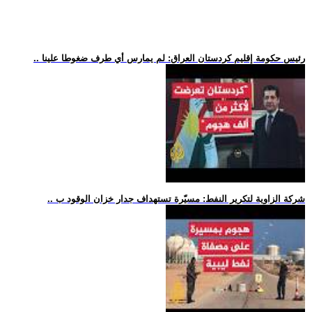
.. رئيس حكومة إقليم كردستان العراق: لم يمارس أي طرف ضغوطا علينا
.. شركة الزاوية لتكرير النفط: مسيّرة تستهداف جدار خزان الوقود ب