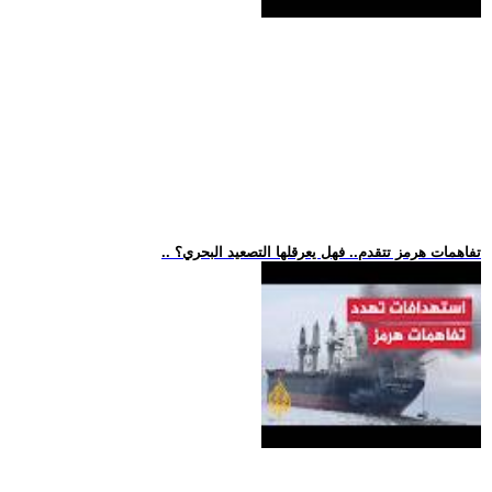
.. تفاهمات هرمز تتقدم.. فهل يعرقلها التصعيد البحري؟