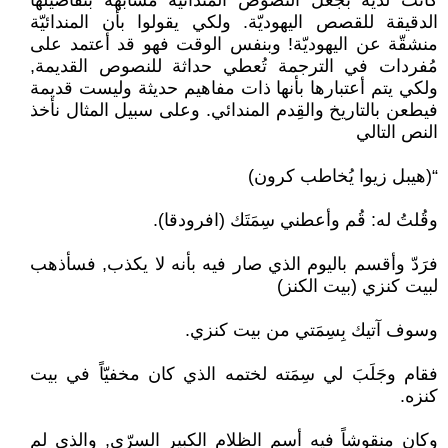
كانت لديه بجعل النصوص المندائيّة مشابهة بتفاصيلها
الدقيقة للقصص اليهوديّة. ولكي يقولوا بأن المندائيّة
منشقّة عن اليهوديّة! وبنفس الوقت فهو قد أعتمد على
مُفردات في الترجمة تُعطي حداثة للنصوص القديمة,
ولكي يتم أعتبارها بأنها ذات مفاهيم حديثة وليست قديمة
فيطعن بالتاريخ والقِدم المندائي. وعلى سبيل المثال نأخذ
النص التالي
“(هيبل زيوا يُخاطب كرون)
وقُلتُ له: قُم وأعطني سِمَتَك (افرودقا).
فرَدّ وأقسم باليوم الذي صار فيه بأنه لا يكذب, فسأذهب
لبيت كنزي (بيت الكنز)
وسوف آتيك بِسِمَتي من بيت كنزي.
فقام وجَلَبَ لي سِمَته لختمه الذي كان مخفيّاً في بيت
كنزه.
وكان منقوشاً فيه أسم الظلام الكبير السرّي, والذي لم