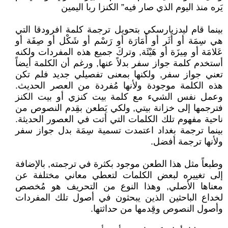
يَره منذ اليوم الذي صار فيه” الكنزا ربا اليمين
بينما قام ليدزبارسكي بتحويل ترجمة كلمة افرودقا التي
هي سِمَة أو أَثَر أو أَمَارَة أو رَسْم أو شَكْل أو صِفَة أو
عَلامَة أو مِيزَة أو هَيْئَة, وتركَ جميع هذه المفردات ولكنه
أستخدم كلمة جواز سفر بدلاً عنها, ورغم أن الكلمة أيضاً
تعني جواز سفر, ولكنها بمعنى تفصيلي جديد فلم تكن
هذه الكلمة موجودة ولأنها مُفردة من العصر الحديث.
وعمل نفس الشيء مع كلمة بيت كنزي أو بيت الكنز
فترجمها إلى خزانة بيتي, ولكي يَطعن بقِدم النصوص من
ناحية مفهوم تلك الكلمات التي أتت في العصور الحديثة.
بينما ترجمة بغداد اعتمدت تسمية سِمَة بدل جواز سفر
ولأنها ترجمة أفضل.
وطبعاً مثل هذا الطعن موجود بكثرة في ترجمته, بالإضافة
إلى تغييره لبعض الكلمات لتعطي معاني مختلفة عن
معناها الأصلي, وهذا النوع من التحريف هو مُخصص
لخداع الباحثين الذين يبحثون في أصول تلك المفردات
وأصول النصوص وقِدمها من حداثتها.