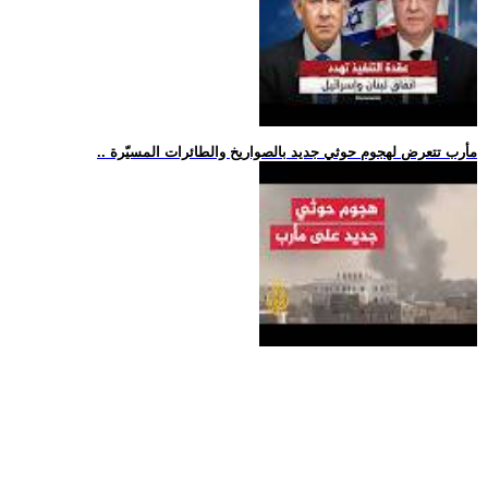
.. مأرب تتعرض لهجوم حوثي جديد بالصواريخ والطائرات المسيّرة