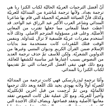
أنّ أفضل الترجمات العربيّة الحاليّة لكتاب الكنزا ربا هي
ترجمة بغداد, ولأنها ترجمة مُباشرة من المندائيّة للعربيّة
وكذلك فأنَّ الصياغة الشعريّة الجميلة التي قام بها شاعرنا
المندائي وشاعر العرب الأكبر عبد الرزاق عبد الواحد, قد
أعطت عمقاً للمعاني مما جعلها تقترب من المعاني
الأصليّة, وعلى قدر مسؤولية المترجم الأصلي. وذلك لأنه
أستخدم مفردات عربيّة فلسفية لا تزال مُتداولة, وبنفس
الوقت فتلك المُفردات كانت مستخدمة منذ بدايات
الإسلام ضمن القرآن الكريم وديوان المتنبي وغيرها من
الدواوين الشعريّة. ولكن للأسف تمّ حذف ترجمة العديد
من النصوص بسبب أعتبارها غير مناسبة لكشفها للعامّة,
ومع ذلك فهي تبقى أفضل الترجمات التي تمّ تقديمها
لكتاب الكنزا ربا المندائي.
وأمّا ترجمة ليدزبارسكي فهي كانت ترجمة من المندائيّة
للعبريّة أولاً ولأنه يهودي يجيد تلك اللّغة وبعد ذلك ترجمها
للألمانيّة ومن ثمّ تُرجِمت من قبل آخرين للإنكليزيّة
وأخيراً للعربيّة, ومع كل عملية نقل كانت النصوص تفقد
معانيها الأصلية وتفقد فصاحتها, ويضاف لذلك الأجندة التي