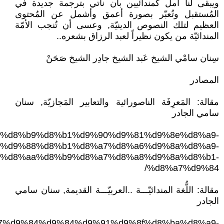
ويبقى لنا أمل كمندائيين بأن نأتي بترجمة جديدة في
المُستقبل وتُعبّر بصورة أعمق وأشمل عن المُحتوى
العظيم لتلك النصوص الدينيّة, وعسى أن تُنجب الأمّة
المندائيّة من يكون نظيراً لعبد الرزاق بشعره..
سِنان سامْي الشيخ عَبد الشيخ جادِر الشيخ صَحَنْ
المصادر
مقالة: المَعرِفَة الناصورائية والتعابير المَجازيّة, سنان
سامي الجادر
d9%8e%d8%b9%d8%b1%d9%90%d9%81%d9%8e%d8%a9-
%d9%88%d8%b1%d8%a7%d8%a6%d9%8a%d8%a9-
%d8%aa%d8%b9%d8%a7%d8%a8%d9%8a%d8%b1-
%d8%a7%d9%84/
مقالة: اللُّغة المندائيّـــة ..العربيّـــة القديمة, سنان سامي
الجادر
%d8%a7%d9%84%d9%84%d9%91%d9%8f%d8%ba%d8%a9-