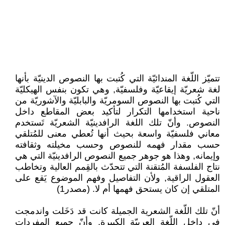
تتميّز اللّغة المندائيّة التي كُتبت بها النصوص الدينيّة بأنها
لغة شعريّة إيقاعيّة وفلسفيّة, وهي تكون بنفس الهيكليّة
التي كُتبت بها النصوص السومريّة والبابليّة والآشوريّة من
ناحية استخدامها التكرار لتأكيد بعض المقاطع داخل
النصوص. وأنّ تلك اللغة الرافدينيّة الشعريّة تَستخدم
معاني فلسفيّة واسعة بحيث أنها تُعطي معنى للمُتلقي
حسب مقدار فهمه للنصوص وحسب مخيلته وثقافته
وإيمانه, وهذا هو جوهر جميع النصوص الرافدينيّة التي هي
نتاج الفلسفة المُتقنة التي تتحدّث بالقِمم العالية وتخاطب
العقول الراقية, ولأن التفاصيل وفهم الموضوع يَقع على
المتلقي إن كان يستحق فهمها أم لا. (مصدر1)
أنّ تلك اللّغة الشعرية الجميلة كانت قد دَخَلت واندمجت
في داخل اللّغة العربيّة الكبيرة, وأنّ جميع المفردات