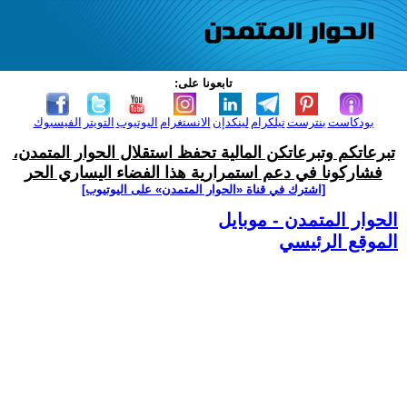
تابعونا على:
بودكاست
بنترست
تيلكرام
لينكدإن
الانستغرام
اليوتيوب
التويتر
الفيسبوك
تبرعاتكم وتبرعاتكن المالية تحفظ استقلال الحوار المتمدن،
فشاركونا في دعم استمرارية هذا الفضاء اليساري الحر
[اشترك في قناة ‫«الحوار المتمدن» على اليوتيوب]
الحوار المتمدن - موبايل
الموقع الرئيسي