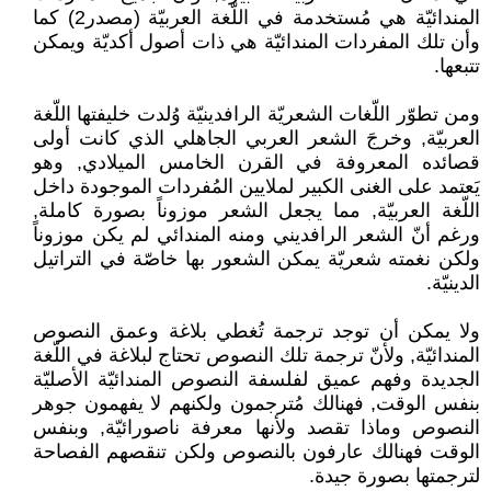
المندائيّة هي مُستخدمة في اللّغة العربيّة (مصدر2) كما
وأن تلك المفردات المندائيّة هي ذات أصول أكديّة ويمكن
تتبعها.
ومن تطوّر اللّغات الشعريّة الرافدينيّة وُلدت خليفتها اللّغة
العربيّة, وخرجَ الشعر العربي الجاهلي الذي كانت أولى
قصائده المعروفة في القرن الخامس الميلادي, وهو
يَعتمد على الغنى الكبير لملايين المُفردات الموجودة داخل
اللّغة العربيّة, مما يجعل الشعر موزوناً بصورة كاملة,
ورغم أنّ الشعر الرافديني ومنه المندائي لم يكن موزوناً
ولكن نغمته شعريّة يمكن الشعور بها خاصّة في التراتيل
الدينيّة.
ولا يمكن أن توجد ترجمة تُغطي بلاغة وعمق النصوص
المندائيّة, ولأنّ ترجمة تلك النصوص تحتاج لبلاغة في اللّغة
الجديدة وفهم عميق لفلسفة النصوص المندائيّة الأصليّة
بنفس الوقت, فهنالك مُترجمون ولكنهم لا يفهمون جوهر
النصوص وماذا تقصد ولأنها معرفة ناصورائيّة, وبنفس
الوقت فهنالك عارفون بالنصوص ولكن تنقصهم الفصاحة
لترجمتها بصورة جيدة.