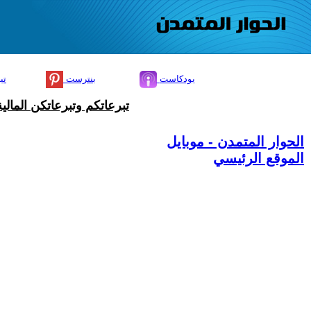
بودكاست
بنترست
تي
تبرعاتكم وتبرعاتكن المال
الحوار المتمدن - موبايل
الموقع الرئيسي