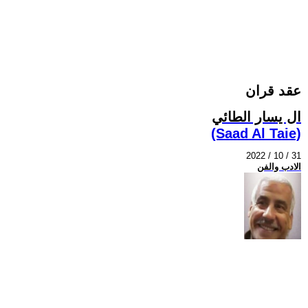
عقد قران
ال يسار الطائي
(Saad Al Taie)
2022 / 10 / 31
الادب والفن