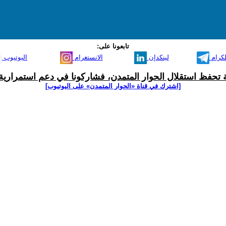
تابعونا على:
لكرام
لينكدإن
الانستغرام
اليوتيوب
ية تحفظ استقلال الحوار المتمدن، فشاركونا في دعم استمرارية 
[اشترك في قناة ‫«الحوار المتمدن» على اليوتيوب]