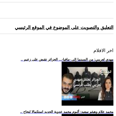
التعليق والتصويت على الموضوع في الموقع الرئيسي
اخر الافلام
.. مهدي لعريبي: من السينما إلى -مافيا-... الجزائر تقبض على زعيم
.. محمد علام وهيثم سعيد: ألبوم محمد عدوية الجديد استكمالا لنجاح