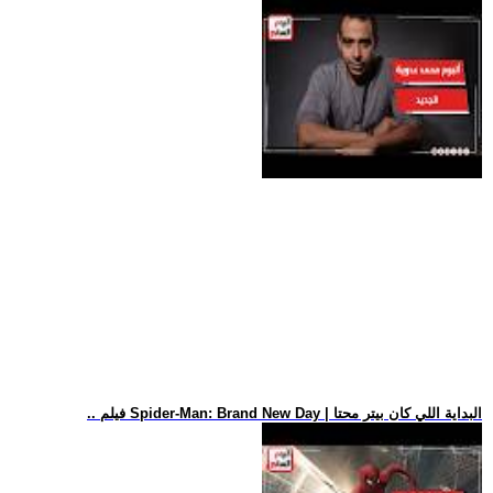
.. فيلم Spider-Man: Brand New Day | البداية اللي كان بيتر محتا