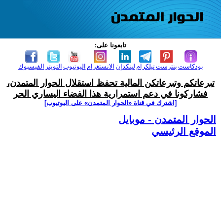
تابعونا على:
بودكاست
بنترست
تيلكرام
لينكدإن
الانستغرام
اليوتيوب
التويتر
الفيسبوك
تبرعاتكم وتبرعاتكن المالية تحفظ استقلال الحوار المتمدن،
فشاركونا في دعم استمرارية هذا الفضاء اليساري الحر
[اشترك في قناة ‫«الحوار المتمدن» على اليوتيوب]
الحوار المتمدن - موبايل
الموقع الرئيسي