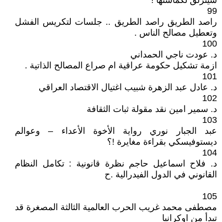
سينزلق لكماشتها !
99
راصد الطريق راصد الطريق .. جلسات لتكريس الفشل
وتعطيل مصالح الناس .
100
د. عودت ناجي الحمداني
ازمة تشكيل حكومة عراقية ام صراع المصالح الذاتية .
101
د. عادل عبد الزهرة شبيب اغتيال الاقتصاد العراقي
102
د. سمير امين نقد مقولة ثبات الثقافة
103
عبد الجبار نوري رواية الأخوة الأعداء – وعوالم
ديستوفيسكي بقراءة مغايرة !؟
104
د. فلاح اسماعيل حاجم نظرة قانونية : تكامل النظام
القانوني في الدول الفيدرالية .ح
105
مصطفى محمد غريب الحرب العالمية الثالثة المصغرة قد
تبدأ من اوكرانيا