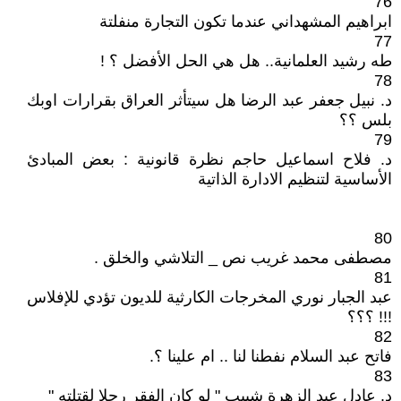
76
ابراهيم المشهداني عندما تكون التجارة منفلتة
77
طه رشيد العلمانية.. هل هي الحل الأفضل ؟ !
78
د. نبيل جعفر عبد الرضا هل سيتأثر العراق بقرارات اوبك
بلس ؟؟
79
د. فلاح اسماعيل حاجم نظرة قانونية : بعض المبادئ
الأساسية لتنظيم الادارة الذاتية
80
مصطفى محمد غريب نص _ التلاشي والخلق .
81
عبد الجبار نوري المخرجات الكارثية للديون تؤدي للإفلاس
!!! ؟؟؟
82
فاتح عبد السلام نفطنا لنا .. ام علينا ؟.
83
د. عادل عبد الزهرة شبيب " لو كان الفقر رجلا لقتلته "