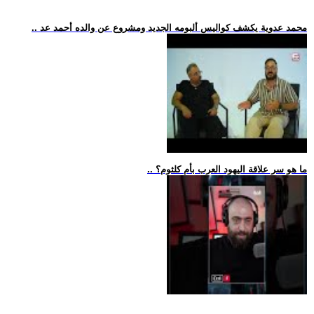
.. محمد عدوية يكشف كواليس ألبومه الجديد ومشروع عن والده أحمد عد
.. ما هو سر علاقة اليهود العرب بأم كلثوم؟