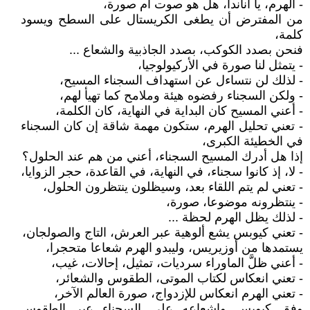
- الهرم، يا اناندا، هل هو صوت أم صورة،
من المفترض أن يطغى الكريستال على السطح ويسود
كلمة،
فنحن بصدد الكوكب، بصدد الجاذبية والشعاع ...
- يتمثل لنا صورة في الأركيولوجيا،
- لذلك لن نتساءل عن استهداف السجناء المسيح،
- ولكن السجناء رفضوه هيئة وملامح كما تهيأ لهم،
- أعني المسيح كان البداية في النهاية، كان الكلمة،
- تعني تحليل الهرم، ستكون مهمة شاقة إن كان السجناء
في الخطيئة الكبرى،
إذا هل أدرك المسيح السجناء، أعني من هم عند الحلول؟
- لا، إذ كانوا سجناء، في النهاية، في القاعدة، حجر الزوايا،
- تعني لم يتم اللقاء بعد، وسيظلون ينتظرون الحلول،
- ينتظرونه موضوعا، صورة،
- لذلك يظل الهرم لحظة ...
- تعني كيوبس يشع ألوهية عبر العرش، التاج والصولجان،
يستمدها من أوزيريس، وليبدو الهرم شعاعا متحجرا،
- أعني ظلَّ الماوراء سرديات، تمثيل، إحالات، غيب،
- تعني انعكاس لكتاب الموتى، الطقوس والشعائر،
- تعني الهرم انعكاس للإزدواج، صورة العالم الآخر،
وفق كيوبس وإشعاعه على السجناء عبر الطقوس