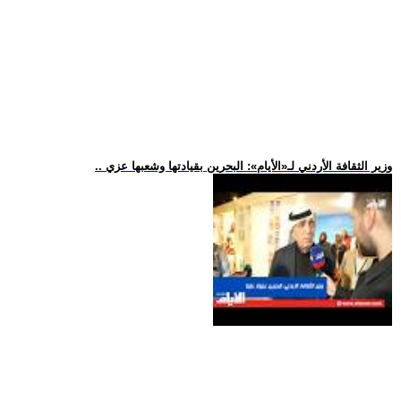
.. وزير الثقافة الأردني لـ«الأيام»: البحرين بقيادتها وشعبها عزي