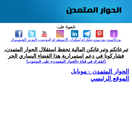
تابعونا على:
بودكاست
بنترست
تيلكرام
لينكدإن
الانستغرام
اليوتيوب
التويتر
الفيسبوك
تبرعاتكم وتبرعاتكن المالية تحفظ استقلال الحوار المتمدن،
فشاركونا في دعم استمرارية هذا الفضاء اليساري الحر
[اشترك في قناة ‫«الحوار المتمدن» على اليوتيوب]
الحوار المتمدن - موبايل
الموقع الرئيسي