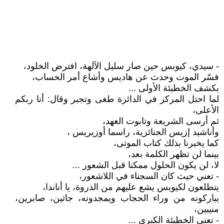
- سيدي، كيوبس حين صار سليل الآلهة، افترض الخلود،
فسّر الموت وحدث عن هاديس وأشاع أمر الحساب،
بكشف الخطيئة الأولى ...
لما احتل المركز في الدائرة طغى وتجبر وقال: أنا ربكم
الأعلى،
ثم أرسى الشريعة وتابوت العهد،
وأناشيد إزيس الجنائزية، راسما أوزيريس ،
كما يخبرنا بذلك كتاب الموتى،
بينما لن تظهر الكلمة بعد،
لا، لن يكون الحلول ممكنا قبل الشعور ...
- تعني حيث كان السجناء في اللاشعور،
يتطلعون لكيوبس يشع عليهم من الذروة، يا أناندا،
يباركونه من وراء الحجاب ويمجدونه، جاثين، صابرين،
منيبين،
- تعني الخطيئة الكبرى ...