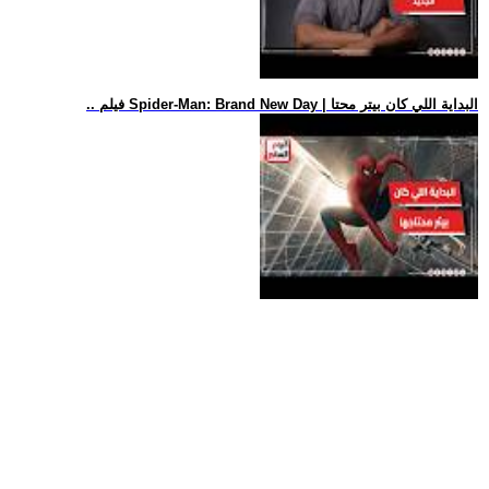
.. فيلم Spider-Man: Brand New Day | البداية اللي كان بيتر محتا