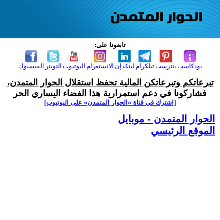
تابعونا على:
بودكاست
بنترست
تيلكرام
لينكدإن
الانستغرام
اليوتيوب
التويتر
الفيسبوك
تبرعاتكم وتبرعاتكن المالية تحفظ استقلال الحوار المتمدن،
فشاركونا في دعم استمرارية هذا الفضاء اليساري الحر
[اشترك في قناة ‫«الحوار المتمدن» على اليوتيوب]
الحوار المتمدن - موبايل
الموقع الرئيسي