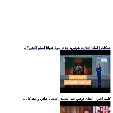
.. شبكات | لماذا اختارت هوليوود حديثا نبويا عنوانا لفيلم أكشن؟
.. كلمة أخيرة -الفنان توفيق عبد الحميد: التمثيل حياتي وأديته كل