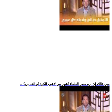
.. مين قالك إن بره مصر العلماء أشهر من لاعبي الكرة أو الفنانين؟