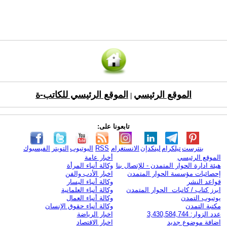
الموقع الرئيسي
الموقع الرئيسي للكاتب-ة
|
تابعونا على:
بنترست
تيلكرام
لينكدإن
الانستغرام
RSS
اليوتيوب
التويتر
الفيسبوك
الموقع الرئيسي
أخبار عامة
هيئة ادارة الحوار المتمدن - للإتصال بنا
وكالة أنباء المرأة
إحصائيات مؤسسة الحوار المتمدن
اخبار الأدب والفن
قواعد النشر
وكالة أنباء اليسار
ابرز كتاب / كاتبات الحوار المتمدن
وكالة أنباء العلمانية
يوتيوب التمدن
وكالة أنباء العمال
مكتبة التمدن
وكالة أنباء حقوق الإنسان
عدد الزوار: 3,430,584,744
اخبار الرياضة
اضافة موضوع جديد
اخبار الاقتصاد