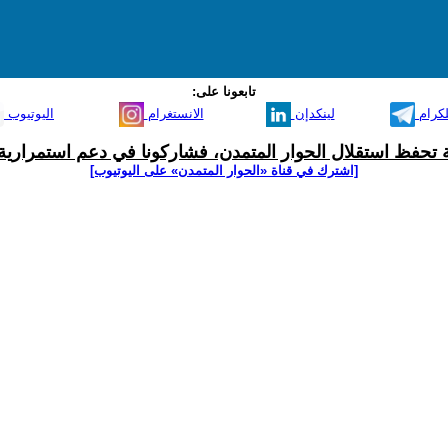
تابعونا على:
لكرام
لينكدإن
الانستغرام
اليوتيوب
ية تحفظ استقلال الحوار المتمدن، فشاركونا في دعم استمرارية 
[اشترك في قناة ‫«الحوار المتمدن» على اليوتيوب]