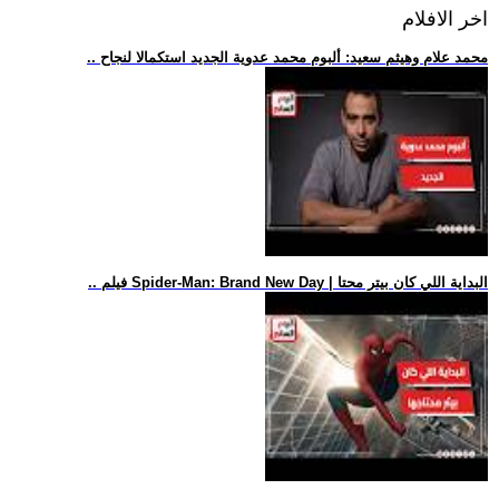
اخر الافلام
.. محمد علام وهيثم سعيد: ألبوم محمد عدوية الجديد استكمالا لنجاح
.. فيلم Spider-Man: Brand New Day | البداية اللي كان بيتر محتا