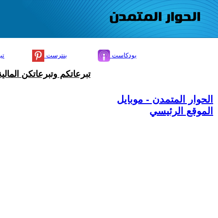
بودكاست
بنترست
تي
تبرعاتكم وتبرعاتكن المال
الحوار المتمدن - موبايل
الموقع الرئيسي