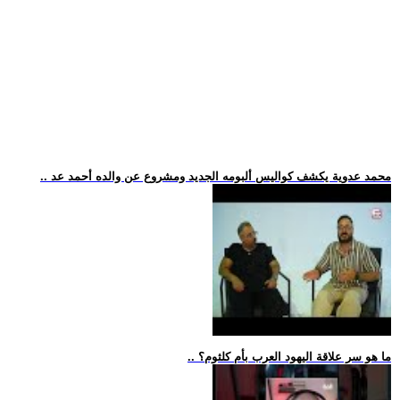
.. محمد عدوية يكشف كواليس ألبومه الجديد ومشروع عن والده أحمد عد
.. ما هو سر علاقة اليهود العرب بأم كلثوم؟