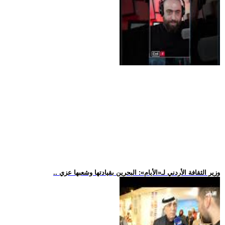
.. وزير الثقافة الأردني لـ«الأيام»: البحرين بقيادتها وشعبها عزي