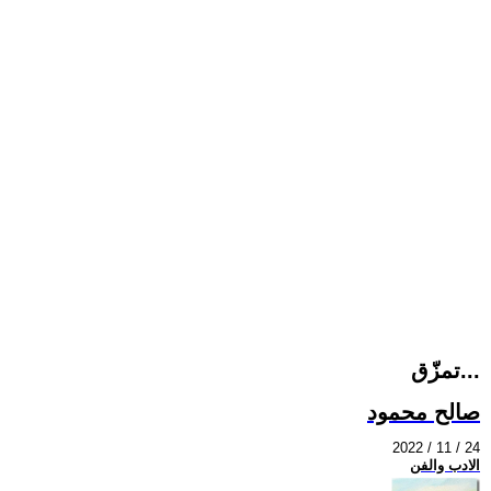
تمزّق...
صالح محمود
2022 / 11 / 24
الادب والفن