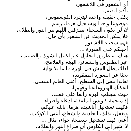
أي الشعور في اللاشعور،
تأكيد الصفر،
يكفي حقيقة واحدة ليتجرد الكوسموس،
موضوعا واحدا ويستحيل هرما، رسم ...
لا، لن يكون السجناء ممزقين اللهم بين النور والظلام،
فلا يمكن الحديث عن الشعور بأي حال،
فهم سجناء اللاشعور ...
أحيلكم على الصورة ...
هناك، ينتظرون الحلول عبر اكليل الشوك والصليب،
عبر الطقوس والشعائر، الهيئة والملامح،
لذلك يظل النبش في الهرم قائما بلا نهاية،
بحثا عن الصورة المفقودة،
تعالوا معي إلى السطح، أعني العالم السفلي،
لتفكيك الهيروغليفيا وفهمها،
حيث سيقلب الهرم رأسا على عقب،
إذ ملحمة كيوبس الملفقة، ادعاء وافتراء،
فكيف تستحيل أناشيده هرما، بالله عليكم،
ونغفل، بذلك، الجاذبية والشعاع، أعني الكوكب،
أعني كيف تستحيل سطحا، خواء، مثال ...
لا أشير إلى الكاوس أي صراع النور والظلام،