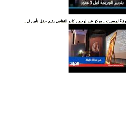
.. وفاءً لمسيرته.. مركز عبدالرحمن كانو الثقافي يقيم حفل تأبين ل