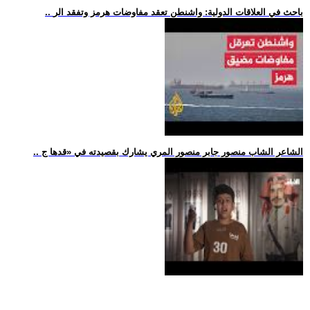
.. باحث في العلاقات الدولية: واشنطن تعقد مفاوضات هرمز وتفقد الر
.. الشاعر الشاب منصور جابر منصور المري يشارك بقصيدته في «قدها ج