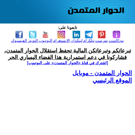
تابعونا على:
بودكاست
بنترست
تيلكرام
لينكدإن
الانستغرام
اليوتيوب
التويتر
الفيسبوك
تبرعاتكم وتبرعاتكن المالية تحفظ استقلال الحوار المتمدن،
فشاركونا في دعم استمرارية هذا الفضاء اليساري الحر
[اشترك في قناة ‫«الحوار المتمدن» على اليوتيوب]
الحوار المتمدن - موبايل
الموقع الرئيسي