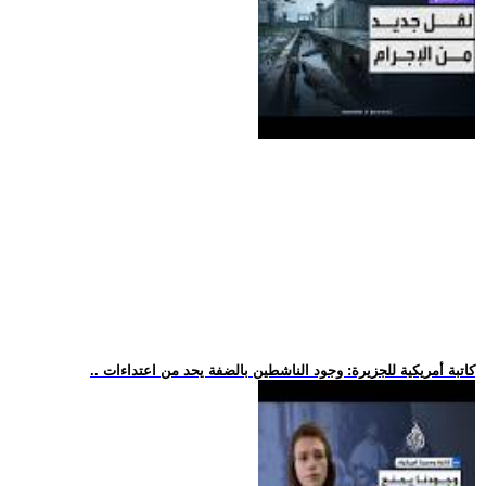
.. كاتبة أمريكية للجزيرة: وجود الناشطين بالضفة يحد من اعتداءات