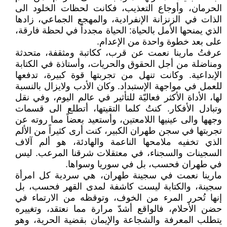
الحرمان، وأوجاع التعذيب، فكانت لحظات الخلود الى
الذات في الزنزانة الإنفرادية، والمهجع الجماعي، زادها
الذي يمنحها الأمل بالحياة: الحياة مجدداً في لحظة فارقة،
على بعد خطوة واحدة من الإعدام.
عرفتُ مارينا نعمت عن قرب، ككاتبة ومثقفة، متحدثة
ومناضلة من أجل الحقوق والحريات، وأستاذة في الكتابة
الإبداعية. وكانت تنهل من تجربتها قوة كبيرة، تدفعها
للعمل في مواجهة الإستبداد. وكان الأدب ولايزال بالنسبة
لها، الأداة الأكثر فعاليّة للتأثير في عالم اليوم، وفي نقل
وتبادل الأفكار. كنتُ كلما التقيتها، أتطلع الى قسمات
وجهها والى عينيها اللامعتين، وأستعيد بعضاً مما روته عن
تجربتها في سجن طهران الكبير، كنت أرى كثيراً من الألم
الذي تخفيه ملامحها الناعمة والهادئة، هو ألم آلاف
السجينات والسجناء، في معتقلات شرقنا المرعب. ليس
في طهران فحسب، بل في سوريا وسواها.
مارينا نعمت في سجينة طهران، هي سردية كل امرأة
سجينة، والكتابة ليست كاشفة لمدى القهر فحسب، بل
إنها تُحرر المرء من الخوف، وتوقظه من الارتماء في
حضن الأحلام، فالواقع أشدّ مرارة مما نعتقد، وتغييره
يتطلب المعرفة والشجاعة والإيمان بقضية الحرية، وهو