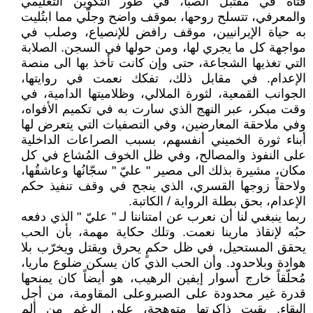
فتاة في مقتبل الصبا، في طور التكوين التعليمي
والمعرفي، تتسلح روحها، بموقف واضح وجلّي مما ابتُليت
به حياة الإيرانيين، موقف رافض للإنصياع، وصلب في
مواجهة كل ما يجري لها، ومن حولها في السجن. الصلابة
التي تغذيها الشجاعة، حتى وإن كانت تأخذ بها الى منصة
الإعدام. في مقابل ذلك، تفكك نعمت في روايتها،
الجوانب القمعية، لثورة الملالي، وظلاميتها الدامية، في
وقت مبكر، عبر النهج الذي سارت به في تكميم الأفواه،
وفي ملاحقة المعارضين، وفي التصفيات التي يتعرض لها
أبناء ثورة الخميني أنفسهم، بسبب الصراعات الداخلية
على النفوذ والمصالح، وفي ظل الخوف المُشاع في كل
مكان، مشيرة بذلك الى مصير " عليّ " سجّانُها وعاشقُها،
ولاحقاً زوجها القسري، الذي ينجح في وقف تنفيذ حكم
الإعدام، بحق بطلة الرواية / الكاتبة.
ربما ينبغىي لنا أن نعرب عن امتناننا لـ " عليّ " الذي دفعه
حبُه لإنقاذ مارينا نعمت. وتلك حكاية مهمة، بأن الحب
يحقق المستحيل، في ظل حكمٍ يحرق ويقتل ويخرّب بلا
هوادة وبلاحدود. وأن الحب الذي كان يسكن ضلوع ماريا،
مُحلّقاً خارج أسوار إيفين الرهيب، هو أيضاً كان يمنحها
قدرة غير محدودة على الصبروعلى المقاومة، من أجل
البقاء. بقيت ذاكرتها متوهجة، على الرغم من ألم