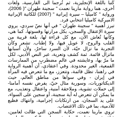
كُتبا باللغة الإنجليزية، ثم تُرجما الى الفارسية، ولغات
أخرى، هما رواية مارينا نعمت " سجينة طهران "( 2006)،
ورواية " كاميليا – سيرة إيرانية " (2007) للكاتبة الإيرانية
الاميركية كاميليا انتخابي فرد.
تبرز أهمية " سجينة طهران " في أنها نصّ سردي، يروي
سيرة الإعتقال والسجن، بكل مرارتها وقسوتها، كما هي،
وكأنها تُعاش الآن، مع كل قراءة لها، بلغة قريبة من
القلب والروح، لا عويل فيها، ولا إطناب. تشعر وكأن
التجربة ما تزال حيّة، لأن السرد ساحرٌ، ولأن أسبابها
ماتزال قائمة. ثمة كشف وتعرية، عبر النص الأدبي، لكل
ما مرّ بها، وعايشته في عالمٍ مضطربٍ من الممارسات
القمعية، الغير محدودة. وفي اعتقادي، أن أهمية الرواية
في راهننا، تظل قائمة، وتتعزز، مع ما تتعرض فيه المرأة
في إيران - وفي سواها من مناطق العالم، حيث
الديكتاتوريات، وسورية مثال حيّ، يفرض نفسه أمامنا-
إلى حملات تشوية، وملاحقة أمنية، واعتقال وتعذيب، مع
ما يمكن أن تتعرض له أية سجينة، أو سجين على السواء،
على يد السجان، من ارتكابات إجرامية، وانتهاك فظيع
للآدمية، بما في ذلك الاغتصاب.
تروي مارينا نعمت، حكاية السجن التي طالت لعامين،