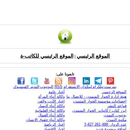
الموقع الرئيسي
الموقع الرئيسي للكاتب-ة
|
تابعونا على:
بنترست
تيلكرام
لينكدإن
الانستغرام
RSS
اليوتيوب
التويتر
الفيسبوك
الموقع الرئيسي
أخبار عامة
هيئة ادارة الحوار المتمدن - للإتصال بنا
وكالة أنباء المرأة
إحصائيات مؤسسة الحوار المتمدن
اخبار الأدب والفن
قواعد النشر
وكالة أنباء اليسار
ابرز كتاب / كاتبات الحوار المتمدن
وكالة أنباء العلمانية
يوتيوب التمدن
وكالة أنباء العمال
مكتبة التمدن
وكالة أنباء حقوق الإنسان
عدد الزوار: 3,427,261,488
اخبار الرياضة
اضافة موضوع جديد
اخبار الاقتصاد