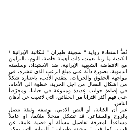
تُعدُّ استعادة رواية " سجينة طهران " للكاتبة الإيرانية /
الكندية ما رينا نعمت، ذات أهمية خاصة، اليوم، بالتزامن
مع الانتفاضة الشعبية الإيرانية، ضد الاستبداد، وسلطته
الدموية، بصورة دالّة على مبلغ الرعب الذي تنشره، في
مواجهة الحقوق والحريات، ليتقدم الأدب، باعتباره شكلاً
من اشكال النضال من اجل الحرية، خطوة الى الأمام،
في إضاءة جوانب عديدة ومتنوعة في حياتنا، ومحرّضاً
على فهمٍ أكثر اقتراباً من الحقائق، التي لاتغيب عن أذهان
الناس.
غير أن الكتابة، أو النص الادبي، بوصفه وثيقة تتصل
بالروح والمشاعر، قد تشكل مدخلاً ملائماً، او عاملاً
مساعداً، لمعرفة تفاصيل مسألة أو قضية عامة، عن
قرب، كما في " سجينة طهران " الرواية التي يمكن