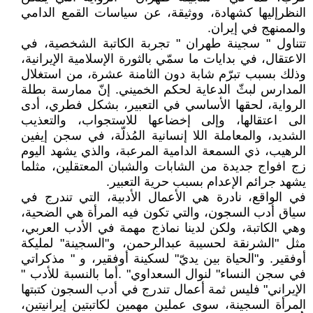
النظرإليها كشهادة، ووثيقة، عن سياسات القمع الدامي
والممنهج في إيران.
تتناول " سجينة طهران " تجربة الكاتبة الشخصية، في
الاعتقال، في بدايات ما سمّي بالثورة الإسلامية الإيرانية،
وذلك بسبب تبرّم شابة دون الثامنة عشرة، من استغلال
المدارس لبثّ الدعاية لحكم الخميني. إنّ ممارسة بطلة
الرواية، لحقها الأساسي في التعبير، بشكل فطري، أدى
الى اعتقالها، وإلى إخضاعها للاستجواب، والتعذيب
الشديد، والمعاملة اللا إنسانية المُذلّة، في سجن إيفين
الرهيب، ذي السمعة الدامية المرعبة، والذي يشهد اليوم
زج افواج جديدة من الشابات والشبان المعتقلين، مثلما
يشهد جرائم الإعدام بسبب حرية التعبير.
في الواقع، نادرة هي الأعمال الأدبية، التي تندرج في
سياق أدب السجون، والتي تكون فيه المرأة هي الضحية،
وهي الكاتبة، ولكن لدينا نماذج مهمة في الأدب العربي،
مثل "الشرنقة لحسيبة عبدالرحمن، و"السجينة" لمليكة
أوفقير. و"الحياة بين يديّ" لسكينة أوفقير، و " مذكراتي
في سجن النساء" لنوال السعداوي" .أما بالنسبة للأدب "
الإيراني" فليس ثمة أعمال تندرج في أدب السجون كتبتها
المرأة السجينة، سوى عملين مهمين لكاتبتين إيرانيتين،