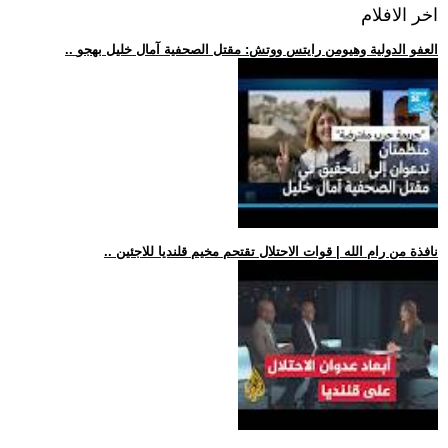
اخر الافلام
.. العفو الدولية وهيومن رايتس ووتش: مقتل الصحفية آمال خليل بهجو
.. نافذة من رام الله | قوات الاحتلال تقتحم مخيم قلنديا للاجئين