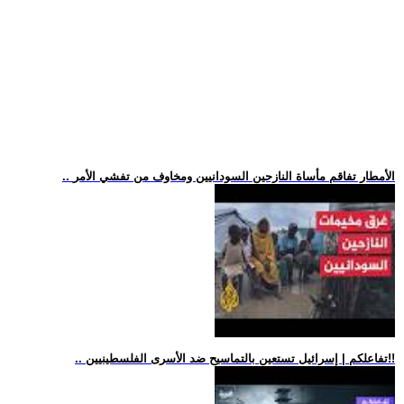
.. الأمطار تفاقم مأساة النازحين السودانيين ومخاوف من تفشي الأمر
.. تفاعلكم | إسرائيل تستعين بالتماسيح ضد الأسرى الفلسطينيين!!