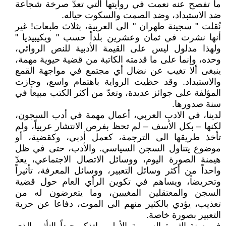
ما تفصح عنه نعمت في روايتها التي تعدّ صرخة شجاعة
ضد الاستبداد، وضد الصمت والسكوت حياله.
نُقلت " سجينة طهران " الى العربية، بثلاث طبعات! غير
أنها نشرت في ثمان وعشرين بلداً حسب " ويكيبيديا "
ولهذا مدلول ليس على القيمة الأدبية للنص الروائي،
وحده، وإنما على ما قدمته الكاتبة من قضية حيوية مهمة،
ينبغى ألا تغيب عن نضال أي مجتمع في مواجهة القمع
والاستبداد. وقد حظيت الرواية باهتمام واسع، وحازت
المؤلفة على جوائز عديدة، وتعدّ من أكثر الكتب مبيعاً في
سنة صدورها.
لدينا، في الادب العربي، أعمال مهمة في أدب السجون،
لكنها – بكل الأسف – لم تحظ بفرص الانتشار عربياً، ولم
تأخذ طريقها الى الترجمة، كعمل أدبي، وكقضية، أو
موضوع يتناول السجن السياسي. والأدب، حتى في ظل
هيمنة الصورة اليوم، ووسائل الاتصال الاجتماعي، يعدّ
واحداً من أكثر وسائل التعبير، ووسائل المعرفة، تأثيراً
وتحريضاً، ويساهم في تكوين الرأي العام حول قضية
السجن والمعتقلين المغيبين، وما يتعرضون له من
تعذيب، يؤدي بالكثير منهم الى الموت، دفاعا عن حرية
التعبير بصورة خاصة.