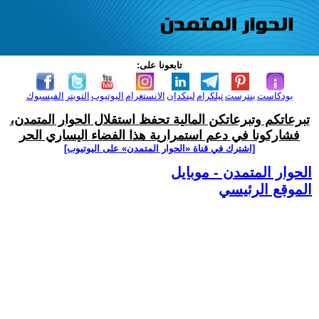
تابعونا على:
بودكاست
بنترست
تيلكرام
لينكدإن
الانستغرام
اليوتيوب
التويتر
الفيسبوك
تبرعاتكم وتبرعاتكن المالية تحفظ استقلال الحوار المتمدن،
فشاركونا في دعم استمرارية هذا الفضاء اليساري الحر
[اشترك في قناة ‫«الحوار المتمدن» على اليوتيوب]
الحوار المتمدن - موبايل
الموقع الرئيسي