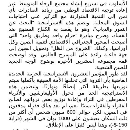
الأسلوب في تسريع إنشاء مجتمع الرخاء المتوسط عبر
إعادة توجيه الاقتصاد الوطني من زيادة الصادرات بأي
ثمن إلى التنمية المتوازنة مع التركيز على احتياجات
السوق المحلية. وتضم هذه الاستراتيجية "البحث عن
النمور والذباب"، وهو ما يقصد به الكفاح الممنهج ضد
الفساد، وطرح مبادرة "حزام واحد وطريق واحد" التي
أصبحت المحور الجغرافي الاقتصادي لتنمية الصين وكل
أوراسيا، وكذلك "الخروج من الظل" وتحويل الصين إلى
جهة فاعلة رائدة على المسرح العالمي. وقد أوضحت
قمة مجموعة العشرين الأخيرة بوضوح الوجه الجديد
للصين الشعبية.
لقد طور المؤتمر العشرون الاستراتيجية الحزبية الجديدة
القاضية بأن الثروة التي تخلقها الأمة الصينية بأكملها سيتم
توزيعها بطريقة أكثر إنصافًا وتوازنًا. وتتضمن هذه
الاستراتيجية الحد من دخول الأوليغارشيين والأثرياء
المفرطين في الثراء وإعادة توزيع بعض ثرواتهم لصالح
الفقراء والفقراء نسبيًا. نعم، لم يعد هناك فقراء مدقعون
في الصين، لكن حوالي 600 مليون شخص أي أكثر من
ثلث السكان يعيشون على 1000 يوان في الشهر (قرابة
150-$-)، وهذا ليس كثيرًا على الإطلاق.