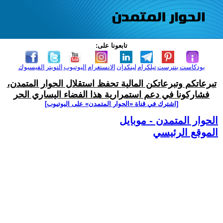
تابعونا على:
بودكاست
بنترست
تيلكرام
لينكدإن
الانستغرام
اليوتيوب
التويتر
الفيسبوك
تبرعاتكم وتبرعاتكن المالية تحفظ استقلال الحوار المتمدن،
فشاركونا في دعم استمرارية هذا الفضاء اليساري الحر
[اشترك في قناة ‫«الحوار المتمدن» على اليوتيوب]
الحوار المتمدن - موبايل
الموقع الرئيسي