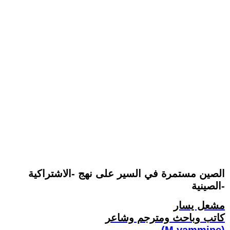
الصين مستمرة في السير على نهج -الاشتراكية
الصينية-
مشعل يسار
كاتب وباحث ومترجم وشاعر
(M.yammine)