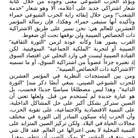
ويؤكد الحزب الشيوعي معنى وجوده من خلال كتابة
شعار اشتراكي جديد على أعلامه، ألا وهو شعار "خدمة
الشعب"! ومن خلال إبقائه راية الحزب الشيوعي حمراء
وتأكيده أنها ستبقى حمراء. وهكذا، فإن رسالة المؤتمر
العشرين للعالم هي: نحن نسير على طريق الاشتراكية
ذات الخصائص الصينية ولن نوقفها تحت أي ضغوط.
الغرب يصور هذا وكأنه عودة لزمن "الثورة الثقافية"
الصينية أو لتجربة "الملكية الجماعية" السوفيتية. لكن
القيادة الصينية ليست في وارد التخلي عن اقتصاد السوق
إذ تعتبره جزءاً عضوياً من اشتراكية السوق، أو ما تسميه
"الاشتراكية ذات الخصائص الصينية".
ومن بين المستجدات النظرية في المؤتمر العشرين
للحزب الشيوعي الصيني، ينبغي أيضًا ذكر مبدإ "الثورة
الذاتية". وهذا ليس مصطلحًا سياسيًا جديدًا فحسب، بل
هو عبارة جديدة لم تُستخدم من قبل. ولعلها تعني أن
الصين ستركز بشكل أكبر على حل المشاكل الداخلية،
على التنمية الاقتصادية والاجتماعية، على تقوية الحزب،
وأن الحزب إياه سيكون المبادر إلى الثورة في مختلف
مجالات الحياة في البلاد. ولكن تركيز الصين المتزايد على
التنمية المحلية لا يعني اعتزالها عن العالم. فقد قال شي
جين بينغ في المؤتمر "لا يمكن للصين أن تتطور بمعزل