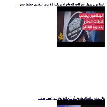
.. البنتاغون يمهل شركات الدفاع الأمريكية 21 يوما لتقديم خطط تسر
.. هل اقترب اتفاق هرمز أم أن الطريق لم يُعبد بعد؟