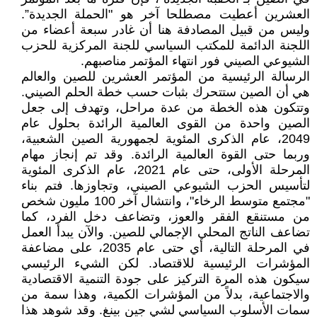
العشرين أعطيت مصطلحا آخر هو "الحملة الجديدة”.
وليس من قبيل المصادفة هنا أن غادر سبعة أعضاء من
اللجنة الدائمة للمكتب السياسي للجنة المركزية للحزب
الشيوعي الصيني فور انتهاء المؤتمر مناصبهم.
الرسالة الرئيسية من المؤتمر العشرين للصين والعالم
هي أن الصين ستتحرك بثبات حسب خطة الحلم الصيني.
وتتكون هذه الخطة من عدة مراحل، وتهدف إلى جعل
الصين واحدة من القوى العالمية الرائدة بحلول عام
2049، عام الذكرى المئوية لجمهورية الصين الشعبية،
وربما حتى القوة العالمية الرائدة. وقد تم إنجاز مهام
المرحلة الأولى، حتى عام 2021، عام الذكرى المئوية
لتأسيس الحزب الشيوعي الصيني، وتجاوزها. فتم بناء
"مجتمع متوسط الرخاء"، وانتشال آخر 100 مليون شخص
من مستنقع الفقر والعوز، وتضاعف دخل الفرد، كما
تضاعف الناتج المحلي الإجمالي للصين. والآن يبدأ العمل
في المرحلة التالية، أي حتى عام 2035، على مضاعفة
المؤشرات الرئيسية للاقتصاد. لكن الشيء الرئيسي
سيكون هذه المرة التركيز على جودة التنمية الاقتصادية
والاجتماعية، بدلاً من المؤشرات الكمية، وهذا سمة من
سمات الأسلوب السياسي لشي جين بينغ. وقد شوهد هذا