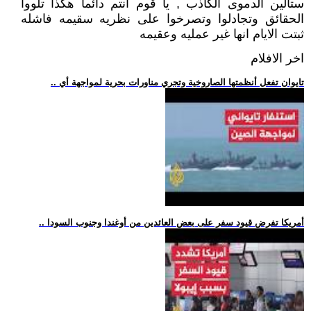
ستالين الدموى الكاذب , يا قوم انتم دائما هكذا تلووا
الحقائق وتجادلوا وتصرخوا على نظريه سقيمه فاشله
ثبتت الايام انها غير عمليه وعقيمه
اخر الافلام
.. تايوان تفعل أنظمتها الصاروخية وتجري مناورات بحرية لمواجهة أي
.. أمريكا تفرض قيود سفر على بعض العائدين من أوغندا وجنوب السودا