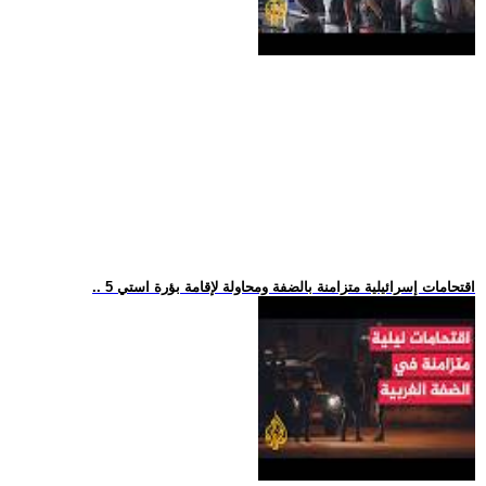
.. 5 اقتحامات إسرائيلية متزامنة بالضفة ومحاولة لإقامة بؤرة استي