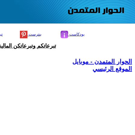
بودكاست
بنترست
تي
تبرعاتكم وتبرعاتكن المال
الحوار المتمدن - موبايل
الموقع الرئيسي