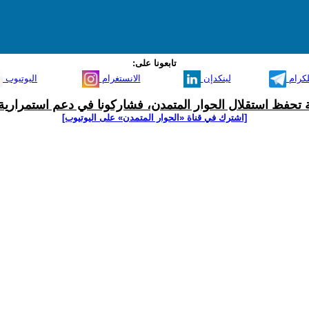
تابعونا على:
لكرام
لينكدإن
الانستغرام
اليوتيوب
ية تحفظ استقلال الحوار المتمدن، فشاركونا في دعم استمرارية 
[اشترك في قناة ‫«الحوار المتمدن» على اليوتيوب]