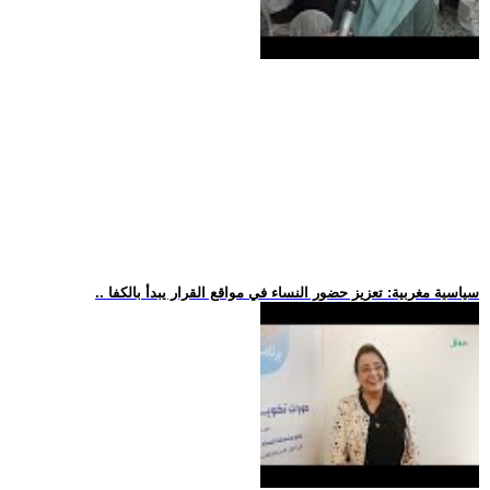
.. سياسية مغربية: تعزيز حضور النساء في مواقع القرار يبدأ بالكفا