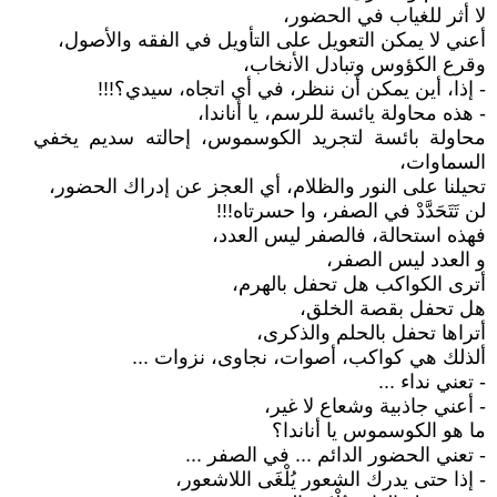
لا أثر للغياب في الحضور،
أعني لا يمكن التعويل على التأويل في الفقه والأصول،
وقرع الكؤوس وتبادل الأنخاب،
- إذا، أين يمكن أن ننظر، في أي اتجاه، سيدي؟!!!
- هذه محاولة يائسة للرسم، يا أناندا،
محاولة بائسة لتجريد الكوسموس، إحالته سديم يخفي
السماوات،
تحيلنا على النور والظلام، أي العجز عن إدراك الحضور،
لن تَتَحَدَّدْ في الصفر، وا حسرتاه!!!
فهذه استحالة، فالصفر ليس العدد،
و العدد ليس الصفر،
أترى الكواكب هل تحفل بالهرم،
هل تحفل بقصة الخلق،
أتراها تحفل بالحلم والذكرى،
ألذلك هي كواكب، أصوات، نجاوى، نزوات ...
- تعني نداء ...
- أعني جاذبية وشعاع لا غير،
ما هو الكوسموس يا أناندا؟
- تعني الحضور الدائم ... في الصفر ...
- إذا حتى يدرك الشعور يُلْغَى اللاشعور،