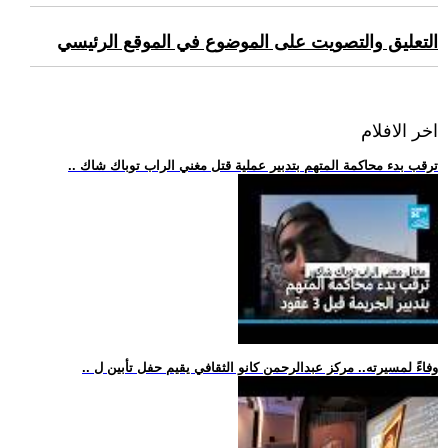
التعليق والتصويت على الموضوع في الموقع الرئيسي
اخر الافلام
.. ترقب بدء محاكمة المتهم بتدبير عملية قتل مغني الراب توباك شاك
.. وفاءً لمسيرته.. مركز عبدالرحمن كانو الثقافي يقيم حفل تأبين ل