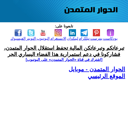
تابعونا على:
بودكاست
بنترست
تيلكرام
لينكدإن
الانستغرام
اليوتيوب
التويتر
الفيسبوك
تبرعاتكم وتبرعاتكن المالية تحفظ استقلال الحوار المتمدن،
فشاركونا في دعم استمرارية هذا الفضاء اليساري الحر
[اشترك في قناة ‫«الحوار المتمدن» على اليوتيوب]
الحوار المتمدن - موبايل
الموقع الرئيسي