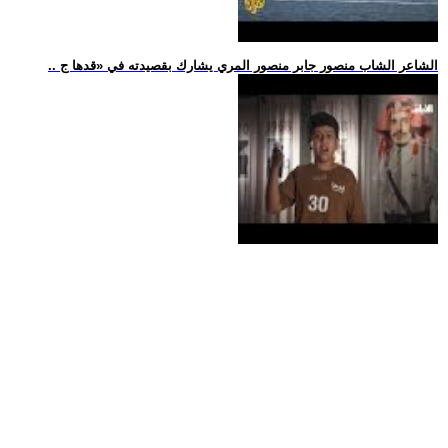
.. الشاعر الشاب منصور جابر منصور المري يشارك بقصيدته في «قدها ج