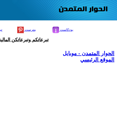
بودكاست
بنترست
تي
تبرعاتكم وتبرعاتكن المال
الحوار المتمدن - موبايل
الموقع الرئيسي