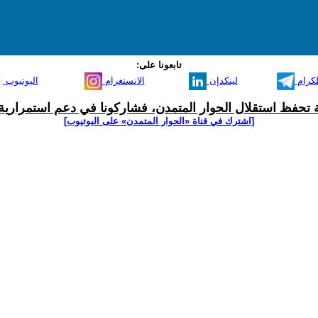
تابعونا على:
لكرام
لينكدإن
الانستغرام
اليوتيوب
ية تحفظ استقلال الحوار المتمدن، فشاركونا في دعم استمرارية 
[اشترك في قناة ‫«الحوار المتمدن» على اليوتيوب]