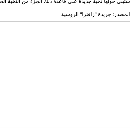
ستبني حولها نخبة جديدة على قاعدة ذلك الجزء من النخبة الح
المصدر: جريدة "زافترا" الروسية