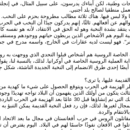
يحات وطنية، لكن أبناءك يدرسون، على سبيل المثال، في إنجلت
ل منطقيا لصالح بلد أجنبي.
ولا لبس فيها. هناك ثلاثة مطالب مطروحة بحزم على النخب. أول
 أقوالهم عن أفعالهم. ثالثًا، إنهم يدركون جيدًا أن النخب في 
قد بشدة النخبة وهو له الحق في الانتقاد، لأنه هو نفسه كان 
يقية اليوم هم الأشخاص الذين يربطون حياتهم ووجودهم ومستقبل
غنر". فهو ليست لديه عقارات في الخارج، واسمه مدرج في جمي
الخاصة الروسية هم أشخاص قبلوا التحدي الذي ووجهت به روسي
ية العملية الروسية الخاصة في أوكرانيا. لذلك، بالنسبة لنا،
يضًا إحدى طرق الانضمام إلى النخبة الجديدة الناشئة، شكل 
ديمة عليها، يا ترى؟
ر الهزيمة في الحرب ويتوقع الحصول على شيء ما كهدية من ال
ث يتكون من أولئك الذين يفهمون أن البلاد تواجه تهديدًا وجودي
في هذا الصدد، هناك تغيير يحصل في نموذج النخبة نفسه. فتلك التي تم
لمجال لغيرها. لذلك، فإن رد فعل النخبة القديمة يمكن التنبؤ
لانتقام والردة.
لمقاتلون الروس في حرب أفغانستان في مجال ما بعد الاتحاد ا
وا في الأفغان نفوذًا حاسمًا لهم في البلاد. اليوم يفترض أن