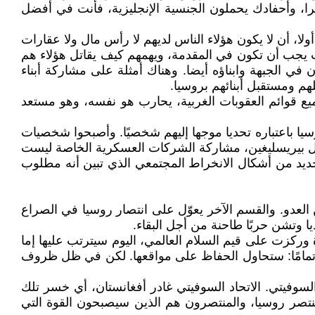
را، وأحفادك يحملون الجنسية الإنجليزية، فأنت في أفضل
ا، أن لا يكون هؤلاء الناس لديهم لا رأس مال ولا عقارات
الحرب يجب أن تكون في المقدمة، ويهمهم كيف يقاتل هؤلاء هم
في الجبهة وابناؤه أيضا. وهناك أمثلة على مشاركة أبناء
هم ومستقبل أبنائهم بروسيا.
ع قوائم العقوبات الغربية، يحارب هو نفسه، وهو مستعد
ا باعتباره تحديا موجها إليهم شخصيًا. وأصبحوا شخصيات
 يقول بيريسليغين، مشاركة الشركات العسكرية الخاصة ليست
جديد من أشكال الانخراط المجتمعي الذي تبين أنه مطلوب
عدو. والقسم الآخر يعوّل على انتصار روسيا في الصراع
ا وتشن حربًا طاحنة من أجل البقاء.
 إنشاؤها قبل 30 عامًا بعد الهزيمة في الحرب الباردة وركزت على قيم السلام العالمي، اليوم سيترتب عليها إما
 به تمامًا: ستحاول الحفاظ على مواقعها. لكن في ظل ظروف
لسوفيتي. الاتحاد السوفيتي غادر أفغانستان، أي خسر تلك
 تنتصر روسيا، والمنتصرون هم الذين سيصبحون القوة التي