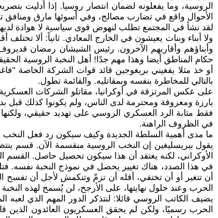
الروسية، وما يفعلونه لضمان انتصار روسيا. إذا أدليت بتصر
الأحوال واقع في تضارب مصالح، وفي أسوئها مارق ومنافق تعم
لقد نشأ في المجتمع تطلب لنهوض قوى سياسية لا هوادة لديها 
ولا أبناء وبنات يعيشون في الخارج المعادي. ثانياً: ألا تختلف
وأبناؤهم وأقاربهم الآخرون. رئيس الشيشان رمضان قديروف ينت
حكام المناطق أيضا وهذا مهم جدًا! أهل النخبة الروسية الحق
أو خذ مثلا يفغيني بريغوجين قائد قوات الشركة الخاصة "فا
بالتالي للمخاطرة بنفسه وبمقاتليه. والقائمة تطول.
على عكس المرتزقة في أوكرانيا، مقاتلو الشركات العسكرية 
بارزة ومعروفة ومحترمة لدى الناس، ولم يكونوا كذلك قبل بدا
فقط مثابة الرد العسكري الروسي على تهديد حقيقي، ولكنها أ
في الظروف الراهنة.
ما مدى أهمية السلطة الجديدة وكيف سيكون رد فعل النخب الق
يقول بيريسليغين إن النخب الروسية منقسمة الآن. قسم ينتظ
الأوكراني، لكنه يعتقد أن هذا سيكون تحصيل حاصل. القسم الثال
أن تتغير أو أن تختفي، أقله أن تزمّ وتنكمش لأجل أن تفسح ا
الحرب وعند حلول نهايتها، على الأرجح، لن يُسمح لهذه النخبة با
يضيف الكاتب الروسي قائلا: لنتذكر الدور المهم الذي لعبه ا
الحرب رسميًا، ولكن لم يحقق العسكريون العائدون الذين قاتل