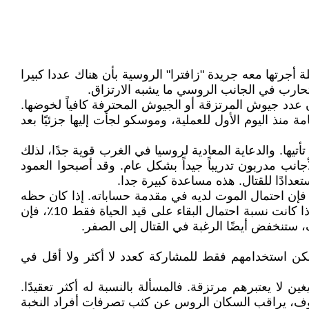
جرتها معه جريدة "زافترا" الروسية بأن هناك عددا كبيرا
تحارب في الجانب الروسي ما يشبه الارتزاق.
عدد جيوش المرتزقة أو الجيوش المحترفة كافياً لخوضها.
 منذ اليوم الأول للعملية، وموسكو لجأت إليها جزئيًا بعد
لى أي مساعدة خارجية تأتيها. والدعاية المعادية لروسيا في الغرب قوية جدًا، لذلك
نب مدربون تدريباً جيداً بشكل عام. وقد أصبحوا العمود
دادًا للقتال. هذه مساعدة كبيرة جدا.
 فإن احتمال الموت لديه في مقدمة حساباته. إذا كان حظه
في ان يلقى حتفه في المعارك هو بنسبة 10٪ فقط شيء ويمكن للمرء ان يخاطر مقابل ما سيدفع له من مبالغ مغرية. أما إذا كانت نسبة احتمال البقاء على قيد الحياة فقط 10٪، فإن
ف، ستنخفض أيضًا الرغبة في القتال إلى الصفر.
ن استخدامهم فقط للمشاركة كعدد لا أكثر ولا أقل في
ا يعتبرهم مرتزقة. فالمسألة بالنسبة له أكثر تعقيدًا.
ظروف، يراقب السكان الروس عن كثب تصرفات أفراد النخبة