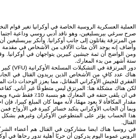
العملية العسكرية الروسية الخاصة في أوكرانيا تغير قوام النخ
صرح سرغي بيريسليغين، وهو ناقد أدبي روسي وداعية اجتماعي و
من المرتزقة يقاتلون إلى جانب أوكرانيا. وأنكر بيريسليغين
وأضاف إنه يوجد الآن مئات الآلاف من الأشخاص في مقدمة الج
ومن الواضح أن ثمة جيشين كبيرين يتواجهان في أوكرانيا. وقد ن
ستة أشهر من بدء المعارك.
دور المرت
هناك عدد كافٍ من الأشخاص الذين يريدون القتال في الجانب 
الفقري للجيش الأوكراني المقاتل، مما يعزز الوحدات ذات المس
لكن هناك مشكلة هنا: المرتزق ليس متطوعًا غير أناني. كقاع
مقدار المكافأة لا يعود مهمًا، لأنه مهما كان المبلغ كبيرا، 
وبما أن الجانب الأوكراني يتكبد خسائر كبيرة في الأرواح فمن
هذا الحساب يؤثر على المتطوعين الأوكران وغيرهم بشكل 
القتال.
في روسيا هناك ايضا مشاركون في القتال هم أعضاء الشركة ال
الروس عموما اليوم يدركون أن حربًا أهلية تدور رحاها في أ