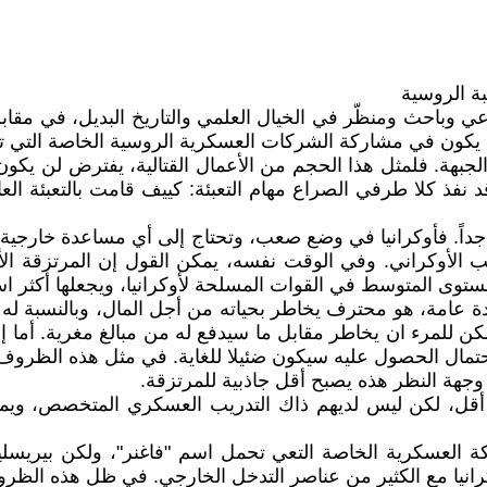
بة الروسية
باحث ومنظّر في الخيال العلمي والتاريخ البديل، في مقابلة أ
 أن يكون في مشاركة الشركات العسكرية الروسية الخاصة التي 
بهة. فلمثل هذا الحجم من الأعمال القتالية، يفترض لن يكون 
فذ كلا طرفي الصراع مهام التعبئة: كييف قامت بالتعبئة العامة
زقة في التشكيلات المسلحة الأوكرانية (VFU) كبير جداً. فأوكرانيا في وضع صعب، وتحتاج إ
الأوكراني. وفي الوقت نفسه، يمكن القول إن المرتزقة الأجا
توى المتوسط في القوات المسلحة لأوكرانيا، ويجعلها أكثر استع
دة عامة، هو محترف يخاطر بحياته من أجل المال، وبالنسبة له
فإن احتمال الحصول عليه سيكون ضئيلا للغاية. في مثل هذه الظرو
 وجهة النظر هذه يصبح أقل جاذبية للمرتزقة.
أقل، لكن ليس لديهم ذاك التدريب العسكري المتخصص، ويمك
عسكرية الخاصة التعي تحمل اسم "فاغنر"، ولكن بيريسليغين ل
وكرانيا مع الكثير من عناصر التدخل الخارجي. في ظل هذه ال