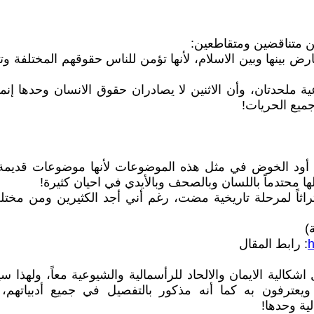
ن متناقضين ومتقاطعين:
 تعارض بينها وبين الاسلام، لأنها تؤمن للناس حقوقهم المختلف
عية ملحدتان، وأن الاثنين لا يصادران حقوق الانسان وحدها إنما
جميع الحريات!
 أود الخوض في مثل هذه الموضوعات لأنها موضوعات قديمة أكل
ا محتدماً باللسان وبالصحف وبالأيدي في احيان كثيرة!
راثاً لمرحلة تاريخية مضت، رغم أني أجد الكثيرين ومن مختلف
)
h
: رابط المقال
كالية الايمان والالحاد للرأسمالية والشيوعية معاً، ولهذا سي
عترفون به كما أنه مذكور بالتفصيل في جميع أدبياتهم، وفي
لية وحدها!