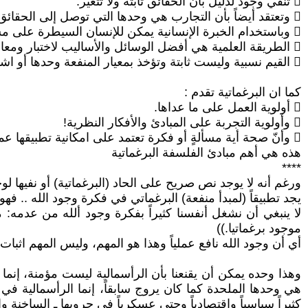
 تنفي وجود لدليل بأن الحقائق ثابته ولا تتغير.
 وتعتقد أيضاً بأن التجارب هي وحدها التي توصل إلى الحقائق .
 وباستخدام الخبرة الإنسانية يمكن للإنسان السيطرة على مستقبل الانسانية والسيطرة على البيئة الطبيعية نفسها .
 الطريقة العلمية هي أفضل الوسائل والأساليب لاختبار ومعالجة الأفكار .
 القيم نسبية وليست ثابتة وتؤخذ بمعيار المنفعة وحدها أو اشباعها لحاجات انسانية ضرورية.
كما ان البرغماتية تقدم :
 أولوية العمل على ما عداها.
 وأولوية التجربة على المبادئ والأفكار النظرية!
 وأنّ صحة أية مسألةٍ أو فكرة تعتمد على امكانية تطبيقها عملياً
هذه هي أهم مبادئ الفلسفة البرغماتية
****
ورغم أنه لا يوجد نص صريح على الحاد (البرغماتية) أو نفيها لوج
يجد تطبيقاً (لمبدأ منفعة) البرغماتي في فكرة وجود الله .. فهو
لا ينبغي أن نشغل أنفسنا كثيراً بفكرة وجود ألله من عدمه:
موجود برغماتيا.))
أي أن وجود الله نافع عملياً وهذا هو المهم، وليس المهم اثبات 
وهذا وحده يمكن أن يقنعنا بأن الرأسمالية ليست مؤمنة، إنم
هي وحدها الملحدة كما كان يروج سابقاً، إنما الرأسمالية في 
كثيراً سياسياً واقتصادياً وحتى عسكرياً في حروبها ـ الساخنة 