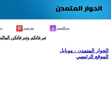
بودكاست
بنترست
تي
تبرعاتكم وتبرعاتكن المال
الحوار المتمدن - موبايل
الموقع الرئيسي