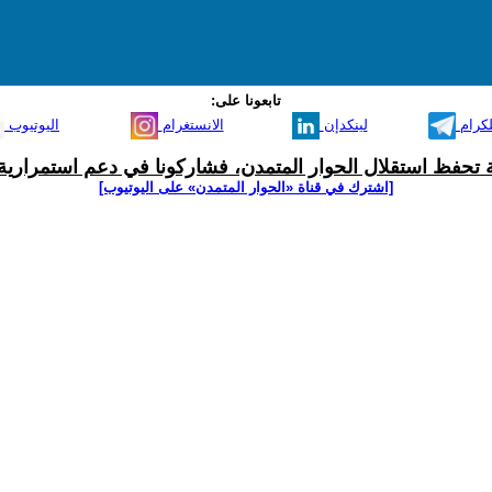
تابعونا على:
لكرام
لينكدإن
الانستغرام
اليوتيوب
ية تحفظ استقلال الحوار المتمدن، فشاركونا في دعم استمرارية 
[اشترك في قناة ‫«الحوار المتمدن» على اليوتيوب]