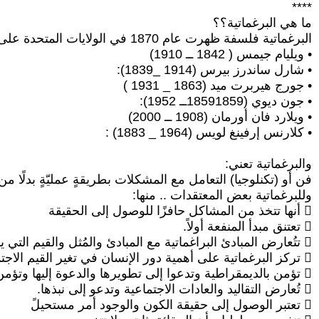
****
ما هي البرغماتية؟؟
البرغماتية فلسفة ظهرت عام 1870 في الولايات المتحدة على يد فلاسفة ومفكرين كثيرين كبار.. أمثال:
• ويليام جيمس ( 1842 ــ 1910)
• شارل ساندرز بيرس (1914 _1839):
• جورج هيربرت ميد (1863 _ 1931 )
• جون ديوي (18591859ــ 1952):
• ويلارد فان أورمان (1908 ــ 2000)
• كلارنس إرفينغ لويس (1964 _ 1883) :
والبرغماتية تعني:
فن أو (تكنلوجيا) التعامل مع المشكلات بطريقةٍ عمليّةٍ بدلًا 
وللبرغماتية بعض المعتقدات .. منها:
 أنها تتخذ من المشاكل حافزًا للوصول إلى الحقيقة
 تعتنق مبدأ المنفعة أولاً.
 تتُعارض المبادئ البراغماتية مع المبادئ والمُثل والقيم التي يؤمن بها مجتمع المثالين.
 تركز البرغماتية على أهمية دور الإنسان في تغير القيم الاجتماعية .
 تؤمن بالديمقراطية وتدعوا إلى تطويرها والدعوة إليها وتؤمن بالتعددية.
 تُعارض التقاليد والعادات الاجتماعية وتدعو إلى نبذها.
 تعتبر الوصول إلى حقيقة الكون والوجود أمر مستحيلً