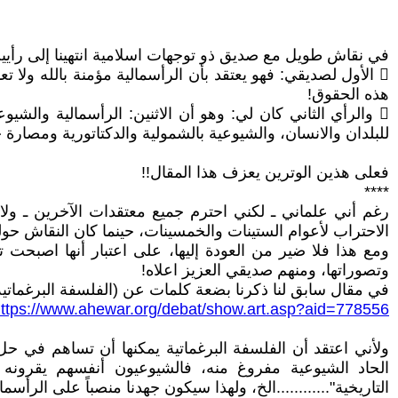
في نقاش طويل مع صديق ذو توجهات اسلامية انتهينا إلى رأيي
 الأول لصديقي: فهو يعتقد بأن الرأسمالية مؤمنة بالله ولا
هذه الحقوق!
 والرأي الثاني كان لي: وهو أن الاثنين: الرأسمالية والشيو
للبلدان والانسان، والشيوعية بالشمولية والدكتاتورية ومصارة 
فعلى هذين الوترين يعزف هذا المقال!!
****
رغم أني علماني ـ لكني احترم جميع معتقدات الآخرين ـ ولا
الاحتراب لأعوام الستينات والخمسينات، حينما كان النقاش حوله
ومع هذا فلا ضير من العودة إليها، على اعتبار أنها اصبحت ت
وتصوراتها، ومنهم صديقي العزيز اعلاه!
في مقال سابق لنا ذكرنا بضعة كلمات عن (الفلسفة البرغماتية
ttps://www.ahewar.org/debat/show.art.asp?aid=778556
ولأني اعتقد أن الفلسفة البرغماتية يمكنها أن تساهم في حل اش
الحاد الشيوعية مفروغ منه، فالشيوعيون أنفسهم يقرونه وي
التاريخية"............الخ، ولهذا سيكون جهدنا منصباً على الرأسما