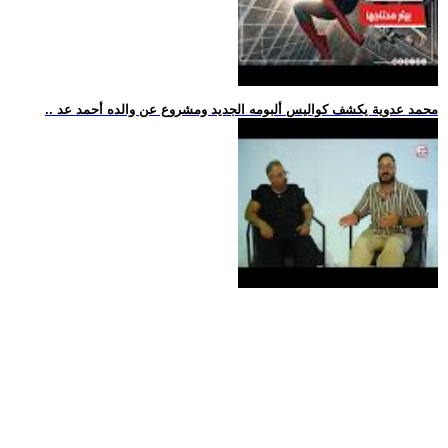
.. محمد عدوية يكشف كواليس ألبومه الجديد ومشروع عن والده أحمد عد