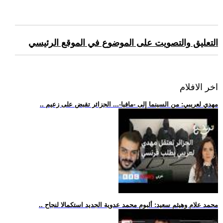
التعليق والتصويت على الموضوع في الموقع الرئيسي
اخر الافلام
.. مهدي لعريبي: من السينما إلى -مافيا-... الجزائر تقبض على زعيم
.. محمد علام وهيثم سعيد: ألبوم محمد عدوية الجديد استكمالا لنجاح