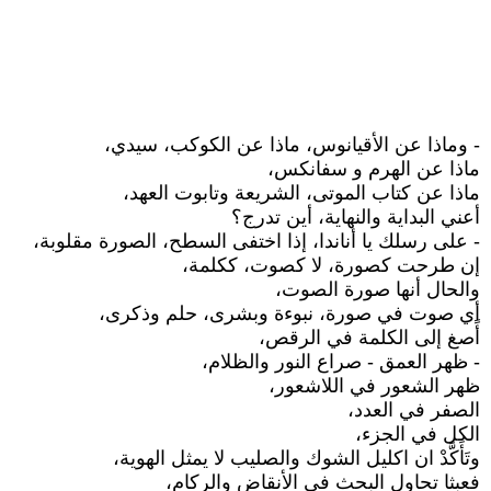
- وماذا عن الأقيانوس، ماذا عن الكوكب، سيدي،
ماذا عن الهرم و سفانكس،
ماذا عن كتاب الموتى، الشريعة وتابوت العهد،
أعني البداية والنهاية، أين تدرج؟
- على رسلك يا أناندا، إذا اختفى السطح، الصورة مقلوبة،
إن طرحت كصورة، لا كصوت، ككلمة،
والحال أنها صورة الصوت،
أي صوت في صورة، نبوءة وبشرى، حلم وذكرى،
أًصغ إلى الكلمة في الرقص،
- ظهر العمق - صراع النور والظلام،
ظهر الشعور في اللاشعور،
الصفر في العدد،
الكل في الجزء،
وتَأَكَّدْ ان اكليل الشوك والصليب لا يمثل الهوية،
فعبثا تحاول البحث في الأنقاض والركام،