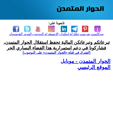
تابعونا على:
بودكاست
بنترست
تيلكرام
لينكدإن
الانستغرام
اليوتيوب
التويتر
الفيسبوك
تبرعاتكم وتبرعاتكن المالية تحفظ استقلال الحوار المتمدن،
فشاركونا في دعم استمرارية هذا الفضاء اليساري الحر
[اشترك في قناة ‫«الحوار المتمدن» على اليوتيوب]
الحوار المتمدن - موبايل
الموقع الرئيسي