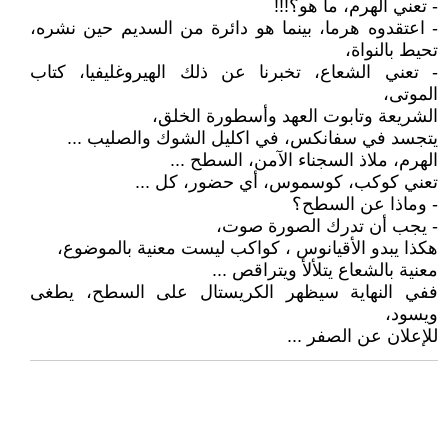
- تعني الهرم، ما هو؟!!!
- اعتقدوه هرما، بينما هو دائرة من السديم حين نشره،
تحيط بالنواة،
- تعني الشعاع، تخبرنا عن ذلك الهيروغليفيا، كتاب
الموتى،
الشريعة وتابوت العهد وأسطورة الخلق،
يتجسد في سفانكس، في اكليل الشوك والصليب ...
الهرم، ملاذ السجناء الآمن، السطح ...
تعني كوكب، كوسموس، أي حضور، كل ...
- وماذا عن السطح؟
- يجب أن تدرك الصورة صوت،
هكذا يبدو الأقيانوس ، كواكب ليست معنية بالموضوع،
معنية بالشعاع يتلألأ ويتراقص ...
ففي النهاية سيظهر الكريستال على السطح، يطغى
ويسود،
للإعلان عن الصفر ...