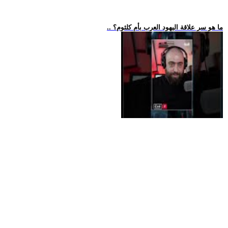
.. ما هو سر علاقة اليهود العرب بأم كلثوم؟