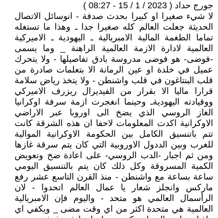
جورج حداد ( 2023 / 1 / 15 - 08:27 )
لا شيء صغيرا او كبيرا بحدث صدفة - انوسائل الاتصال
الحديثة جعلت العالم كله صغيرا جدا ـ وهذا ما تستغله
تماما الطغمة المالية الامبريالية ـ اليهودية ـ الاميركية
العالمية لادارة الازمة العالمية الراهنة _ وما يسمى
-فوضى- هو فوضى مدروسة بادق تفاصيلها - ولا يتحرك
عميل في خلدة او عين الرمانة الا بتعلمات صادرة من
قلب البنتاغون في قلب واشنطن - ولا يتخذ رياض سلامة
قرارا ماليا الا بقرار من الفيديرال ريزرف الاميركي
ووقيادته اليهوديةـ وحينما انغجرت ازمة سرفة اوكرانيا
الغاز الروسي الذي يضخ الى اوروبا عبر الاراضي
الاوكرانية اكدت المعلومات لاحفا ان هذه الشرقة كانت
تتم باتنسيق الكامل بين الحكومة الاوكرانية الموالية
للغرب وبين الددول الاوروبية التي كان يتم سرقة غازها
ومن ثم اجبار -الدب الروسي- على اعادة ضخ وتعويض
الكمية المسروقة وكل ذلك كان يتم بالتنسيق اليومي
ساعة بساعة مع واشنطن - منذ القرن التاسع عشر رفع
ماركس وانجلز شعار يا عمال العالم اتحدوا - لان
الرأسمال العالمي هو متحد - واليوم فإن الامبريالية
العالمية هي متحدة اكثر من اي وقت مضى _ ويكفي اي