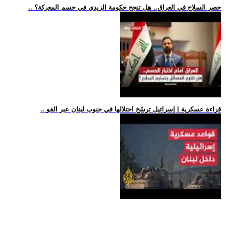
.. حصر السلاح في العراق.. هل تنجح حكومة الزيدي في حسم المعركة؟
.. قراءة عسكرية | إسرائيل ترسّخ احتلالها في جنوب لبنان عبر القو