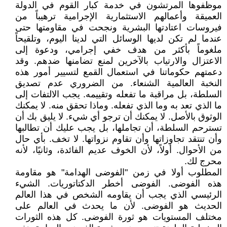
موظفوها المرتشون في خدمة كبار القوم في الدولة
العميقة وأعمالهم الاستثمارية الإجرامية ترهيباً من
فيروسات اعتادتها البشرية ونجحت في مقاومتها حتى
عندما لم تكن لديها الوسائل التي لدينا اليوم، وتلقيحاً
ملغوماً بأكثر من هدف خفي إجرامي، ودعوة إلى
الاعتزال والارتياب بالآخرين لمنع تضامنها ضدهم. وقد
دعمتهم حكوماتنا في استعمال القمع لتسيير أمور هذه
النخبة العالمية الشنعاء. من الضروري عدم تصديق
السلطة، بل مراقبة ما تفعله وتقييمه. يجب الالتفات إلى
ما الذي تعد به وما الذي تفعله. وماذا تحقق منه. لا يمكنك
الوثوق بالأصل. لا يمكنك أن ترجو أي شيء. لا يليق بك أن
تسترحم السلطة، أن تجاملها، بل يجب عليك أن تطالبها
وأن تنتقد تجاوزاتها وأن تقاوم نزواتها. لا تخف. بأي حال
من الأحوال. أولاً، لأن الخوف عديم الفائدة، وثانيًا، لأنه
محرج لك.
المطلوب أولا في زمن "الفوضى الهدامة" هو مقاومة
هذه الفوضى. الفوضى أخطر الدكتاتوريات. الشيء
الرئيسي الذي يجب أن يقاومه الشخص في هذا العالم
الحديث هو الفوضى. لأن ما يحدث في العالم على
مختلف المستويات هو ثورة الفوضى. كل هذه الثورات