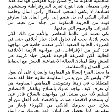
المخملية الملونة تندرج ضمن ثورة الفوضى الهدامة هذه.
وفي معمعان هذه الثورة تعربد البيروقراطية ويستشري
فسادها. لا يكفي الشعب استغلال رأس المال وخاصة
المالي البنكي له، بل ينضم إلى رأس المال هذا سارقو
قوته من الخزينة المتكونة من جناه، من تعبه، من
الضرائب والرسوم التي يدفعها.
لكي نصمد في عالمنا المعاصر، والأهم من ذلك، لكي
نخدم بلادنا، يجب أن نحاول اتخاذ خيار أخلاقي حتى في
الظروف الحالية الصعبة. الأمر صعب، خاصة في مواجهة
عدد كبير من الإغراءات، في مواجهة الأزمة الأخلاقية
الحالية. لكن الطريقة الوحيدة للعيش حياة كريمة هي
العيش وفقًا لمبادئ العدالة الاجتماعية. العيش مع الحفاظ
على الصدق والاستقامة.
ما يجعل المرء إنسانًا هو المقاومة والقدرة على أن يقول
"لا". وليس كل من يدعي المقاومة مقاوم حقا. لقد تدنت
المتطلبات في زمننا وتشوشت المفاهيم. المقاومة هي
أن تعرف كيف تواجه عدوك بالسلاح وبالفكر الاقتصادي
السليم لأنه حين يفشل في مواجهتك بالسلاح قادر على
أن يستخدم الاقتصاد ضدك. والاقتصاد بات أفعل من أي
سلاح. حين يحرمك اليانكي من الكهرباء بإيعاز من
سفيرته، كما يحصل في لبنان، فهو يحرمك من الماء