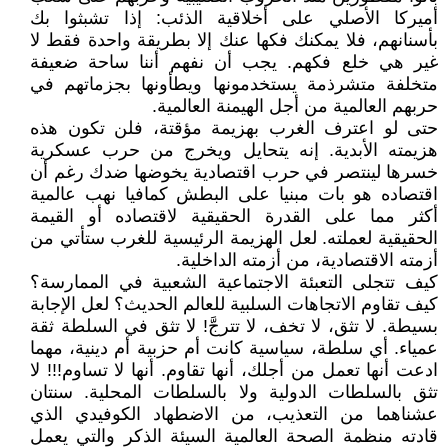
أميركا الأصلي على أخلاقية الذئب: إذا تشبثوا بك
بأسنانهم، فلا يمكنك فكها عنك إلا بطريقة واحدة فقط لا
غير هي خلع فكهم. يجب أن نفهم أننا ساحة ضعيفة
متخلفة متشرذمة يستخدمونها ويطأونها بجزماتهم في
حربهم العالمية من أجل الهيمنة العالمية.
حتى لو اعترف الغرب بهزيمة مؤقتة، فلن تكون هذه
هزيمته الأبدية. إنه يتحايل ويخرج من حرب عسكرية
خسرها لينتصر في حرب اقتصادية يخوضها ضدك رغم أن
اقتصاده هو بات مبنيا على البطش كمافيا نهب عالمية
أكثر مما على القدرة الحقيقية لاقتصاده أو القيمة
الحقيقية لعملته. لعل الهزيمة الرئيسية للغرب ستأتي من
أزمته الاقتصادية، من أزمته الداخلية.
كيف تتجلى التعبئة الاجتماعية الشعبية في الممارسة؟
كيف تقاوم الاتجاهات السلبية للعالم الحديث؟ لعل الإجابة
بسيطة. لا تثق، لا تخف، لا تترجَّ! لا تثق في السلطة ثقة
عمياء. أي سلطة، سياسية كانت أم حزبية أم دينية، مهما
ادعت أنها تعمل من أجلك، أنها تقاوم. أنها لا تساوم!!! لا
تثق بالسلطات الدولية ولا بالسلطات المحلية. سنتان
عشناهما من التعذيب، من الاضطهاد الكوفيدي الذي
قادته منظمة الصحة العالمية السيئة الذكر والتي يعمل