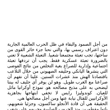
من أجل الصمود والبقاء في ظل الحرب العالمية الجارية
دون اعتراف رسمي بها، والتي نحنا جزء خائر القوى من
ساحتها، تجب تعبئة مجتمعنا شعبيا. التعبئة الشعبية لا تعني
بالضرورة تعبئة عسكرية فقط. يجب أن تردفها تعبئة
اجتماعية وإدارية للصراع بغية التخلص من نتائج الفوضى
التي ينشرها اليانكي وحليفه الصهيوني من خلال التلاعب
باقتصادنا الهش منذ عشرات السنين. علينا أن نفهم أن
صراعنا مع الغرب طويل. وهو لن يوفر أي حليف له بيننا
ليضحي به على مذبح مصالحه هو. نموذج أوكرانيا ماثل
للعيان. كوندوليزا رايس لا تخفي ابتهاجها بجاهزية
الأوكرانيين للقتال نيابة عنها ومن أجل مصالحها هي.
الحقيقة هي أن قادة الأنجلو ساكسون، وجزئيا شعوبهم،
باتوا مفطورين منذ الحروب الصليبية وحربهم على شعب