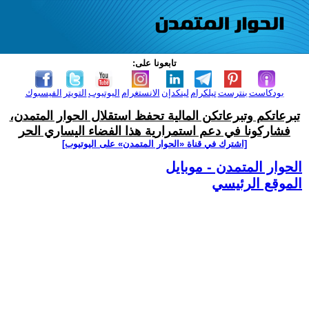
تابعونا على:
بودكاست
بنترست
تيلكرام
لينكدإن
الانستغرام
اليوتيوب
التويتر
الفيسبوك
تبرعاتكم وتبرعاتكن المالية تحفظ استقلال الحوار المتمدن،
فشاركونا في دعم استمرارية هذا الفضاء اليساري الحر
[اشترك في قناة ‫«الحوار المتمدن» على اليوتيوب]
الحوار المتمدن - موبايل
الموقع الرئيسي