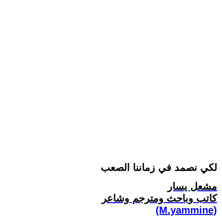
لكي نصمد في زماننا الصعب
مشعل يسار
كاتب وباحث ومترجم وشاعر
(M.yammine)