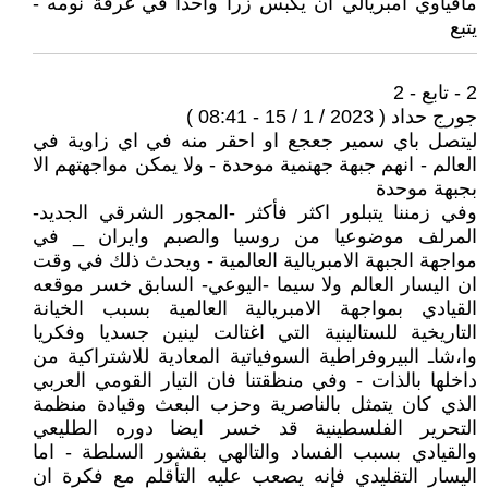
مافياوي امبريالي ان يكبس زرا واحدا في غرفة نومه -
يتبع
2 - تابع - 2
جورج حداد ( 2023 / 1 / 15 - 08:41 )
ليتصل باي سمير جعجع او احقر منه في اي زاوية في
العالم - انهم جبهة جهنمية موحدة - ولا يمكن مواجهتهم الا
بجبهة موحدة
وفي زمننا يتبلور اكثر فأكثر -المجور الشرقي الجديد-
المرلف موضوعيا من روسيا والصبم وايران _ في
مواجهة الجبهة الامبريالية العالمية - ويحدث ذلك في وقت
ان اليسار العالم ولا سيما -اليوعي- السابق خسر موقعه
القيادي بمواجهة الامبريالية العالمية بسبب الخيانة
التاريخية للستالينية التي اغتالت لينين جسديا وفكريا
وا،شاـ البيروفراطية السوفياتية المعادية للاشتراكية من
داخلها بالذات - وفي منظقتنا فان التيار القومي العربي
الذي كان يتمثل بالناصرية وحزب البعث وقيادة منظمة
التحرير الفلسطينية قد خسر ايضا دوره الطليعي
والقيادي بسبب الفساد والتالهي بقشور السلطة - اما
اليسار التقليدي فإنه يصعب عليه التأقلم مع فكرة ان