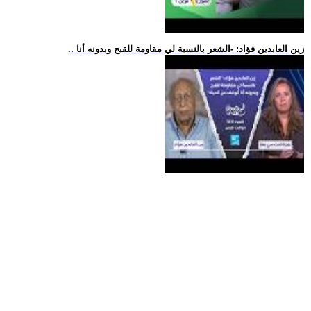
.. زين العابدين فؤاد: -الشعر بالنسبة لي مقاومة للقبح وبدونه أنا