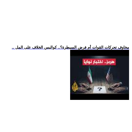
.. مخاوف تحركات القوات أم فرض السيطرة؟.. كواليس الخلاف على المل