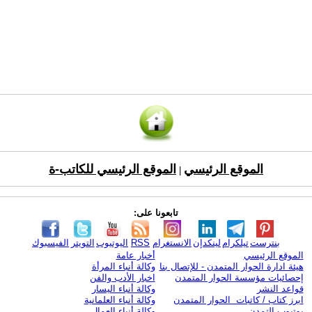
الموقع الرئيسي
الموقع الرئيسي للكاتب-ة
|
تابعونا على:
بنترست
تيلكرام
لينكدإن
الانستغرام
RSS
اليوتيوب
التويتر
الفيسبوك
الموقع الرئيسي
أخبار عامة
هيئة ادارة الحوار المتمدن - للإتصال بنا
وكالة أنباء المرأة
إحصائيات مؤسسة الحوار المتمدن
اخبار الأدب والفن
قواعد النشر
وكالة أنباء اليسار
ابرز كتاب / كاتبات الحوار المتمدن
وكالة أنباء العلمانية
يوتيوب التمدن
وكالة أنباء العمال