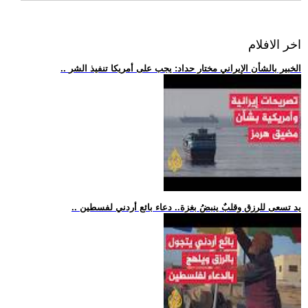
اخر الافلام
.. الخبير بالشأن الإيراني مختار حداد: يجب على أمريكا تنفيذ الشر
.. يد تسعى للرزق وقلبٌ ينبضُ بغزة.. دعاء بائع أردني لفسطين