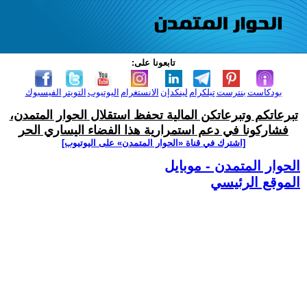
تابعونا على:
بودكاست
بنترست
تيلكرام
لينكدإن
الانستغرام
اليوتيوب
التويتر
الفيسبوك
تبرعاتكم وتبرعاتكن المالية تحفظ استقلال الحوار المتمدن،
فشاركونا في دعم استمرارية هذا الفضاء اليساري الحر
[اشترك في قناة ‫«الحوار المتمدن» على اليوتيوب]
الحوار المتمدن - موبايل
الموقع الرئيسي