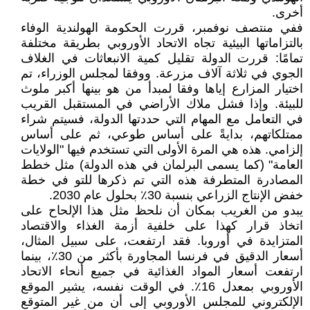
أخرى.
ففي منتصف نوفمبر، قررت الحكومة الهولندية الوفاء
بالتزاماتها البيئية تجاه الاتحاد الأوروبي بطريقة مختلفة
تمامًا: قررت الدولة تقليل كمية الانبعاثات في الغلاف
الجوي في ثلاثة آلاف مزرعة. ووفقا لمجلس الوزراء، تم
اختيار المزارع إياها وفقا لمبدأ من هو بينها أكبر ملوث
للبيئة. وإذا فشل ملاك الأراضي في المستقبل القريب
في التعامل مع المهام التي حددتها الدولة، فسيتم شراء
ممتلكاتهم، بدايةً على أساس طوعي، ثم على أساس
إلزامي. هذه هي المرة الأولى التي تستخدم فيها "الولايات
العامة" (كما يسمى البرلمان في هذه الدولة) مثل خطط
المصادرة المتطرفة هذه التي تم ذكرها للتو في خطة
خفض الإنتاج الزراعي بنسبة 30٪ بحلول عام 2030.
يبدو من الغريب بمكان أن نلحظ مثل هذا الإلحاح على
اتخاذ قرار كهذا على خلفية أزمة الغذاء والاقتصاد
المتزايدة في أوروبا. فقد ارتفعت، على سبيل المثال،
أسعار الدقيق في فرنسا المجاورة بأكثر من 30٪، بينما
ارتفعت أسعار المواد الغذائية في جميع أنحاء الاتحاد
الأوروبي بمعدل 16٪. في الوقت نفسه، يشير الموقع
الإلكتروني للمجلس الأوروبي إلى أن من غير المتوقع