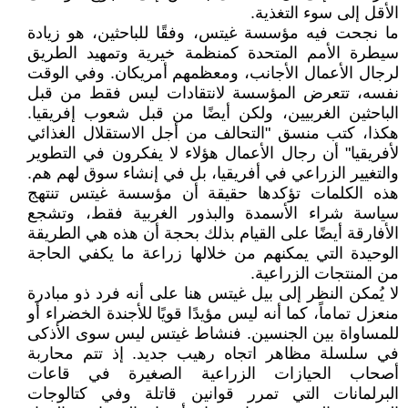
الأقل إلى سوء التغذية.
ما نجحت فيه مؤسسة غيتس، وفقًا للباحثين، هو زيادة
سيطرة الأمم المتحدة كمنظمة خيرية وتمهيد الطريق
لرجال الأعمال الأجانب، ومعظمهم أمريكان. وفي الوقت
نفسه، تتعرض المؤسسة لانتقادات ليس فقط من قبل
الباحثين الغربيين، ولكن أيضًا من قبل شعوب إفريقيا.
هكذا، كتب منسق "التحالف من أجل الاستقلال الغذائي
لأفريقيا" أن رجال الأعمال هؤلاء لا يفكرون في التطوير
والتغيير الزراعي في أفريقيا، بل في إنشاء سوق لهم هم.
هذه الكلمات تؤكدها حقيقة أن مؤسسة غيتس تنتهج
سياسة شراء الأسمدة والبذور الغربية فقط، وتشجع
الأفارقة أيضًا على القيام بذلك بحجة أن هذه هي الطريقة
الوحيدة التي يمكنهم من خلالها زراعة ما يكفي الحاجة
من المنتجات الزراعية.
لا يُمكن النظر إلى بيل غيتس هنا على أنه فرد ذو مبادرة
منعزل تماماً، كما أنه ليس مؤيدًا قويًا للأجندة الخضراء أو
للمساواة بين الجنسين. فنشاط غيتس ليس سوى الأذكى
في سلسلة مظاهر اتجاه رهيب جديد. إذ تتم محاربة
أصحاب الحيازات الزراعية الصغيرة في قاعات
البرلمانات التي تمرر قوانين قاتلة وفي كتالوجات