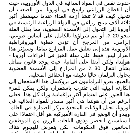
حدوث نقص في المواد الغذائية في الدول الأوروبية، حيث
أن القطاع الزراعي راسخ في أوروبا. من الصعب أن
نتخيل كيف قد لا تنشأ أزمة الغذاء عندما سيضطر أكبر
ثلاثة آلاف منتج زراعي في الدولة الزراعية الرئيسية في
أوروبا إلى التحول إلى الأسمدة العضوية، مما يقلل الغلة
بنحو 20 ٪، أو يتم شراؤها بالكامل على أساس طوعي-
إلزامي. من المرجح أن تؤدي خطوة البيروقراطية
الأوروبية هذه إلى تعليق عمل المزارع تمامًا، وسيؤثر هذا
القرار ليس فقط على سلة الخبز في أهراءات أوروبا -
هولندا، ولكن أيضًا على ألمانيا، حيث يوجد قانون مماثل
بشأن انتقال 30 ٪ من المزارع إلى الأسمدة العضوية
يحاول البرلمان حاليًا تكييفه مع الحقائق المحلية.
بالطبع، يعزو البرلمانيون في بروكسل هذا الاستعجال إلى
الكارثة البيئية التي تقترب باستمرار، ولكن يمكن للمرء
هنا العثور على اهتمام أكثر براغماتية وراء كل هذا. فعلى
الرغم من أن هولندا هي أكبر مصدر للمواد الغذائية في
أوروبا، تحتل الولايات المتحدة مركز الصدارة في العالم.
ويبدو أن الوضع في القارة الأميركية هو أقل اعتمادًا على
السياسيين الخضر وذوي الياقات الزرق من الموظفين
الجاثمين فوق الحكومات، لكن يتعرض للهجوم هناك