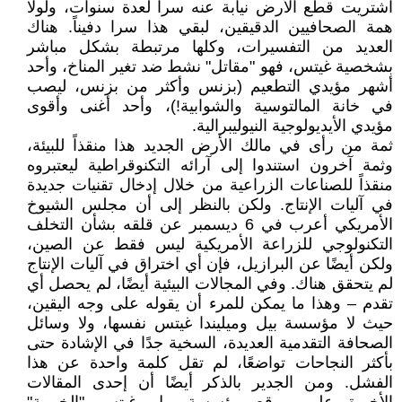
اشتريت قطع الأرض نيابة عنه سرا لعدة سنوات، ولولا
همة الصحافيين الدقيقين، لبقي هذا سرا دفيناً. هناك
العديد من التفسيرات، وكلها مرتبطة بشكل مباشر
بشخصية غيتس، فهو "مقاتل" نشط ضد تغير المناخ، وأحد
أشهر مؤيدي التطعيم (بزنس وأكثر من بزنس، ليصب
في خانة المالتوسية والشوابية!)، وأحد أغنى وأقوى
مؤيدي الأيديولوجية النيوليبرالية.
ثمة من رأى في مالك الأرض الجديد هذا منقذاً للبيئة،
وثمة آخرون استندوا إلى آرائه التكنوقراطية ليعتبروه
منقذاً للصناعات الزراعية من خلال إدخال تقنيات جديدة
في آليات الإنتاج. ولكن بالنظر إلى أن مجلس الشيوخ
الأمريكي أعرب في 6 ديسمبر عن قلقه بشأن التخلف
التكنولوجي للزراعة الأمريكية ليس فقط عن الصين،
ولكن أيضًا عن البرازيل، فإن أي اختراق في آليات الإنتاج
لم يتحقق هناك. وفي المجالات البيئية أيضًا، لم يحصل أي
تقدم – وهذا ما يمكن للمرء أن يقوله على وجه اليقين،
حيث لا مؤسسة بيل وميليندا غيتس نفسها، ولا وسائل
الصحافة التقدمية العديدة، السخية جدًا في الإشادة حتى
بأكثر النجاحات تواضعًا، لم تقل كلمة واحدة عن هذا
الفشل. ومن الجدير بالذكر أيضًا أن إحدى المقالات