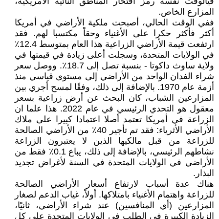
فيالوقت نفسه رمز افتخار المناطق النائية الأمريكية،
المزارع الخاص.
ففي الوقت الحالي، أصبحت ملكية الأراضي في أمريكا
أكثر فأكثر حكرا على الأغنياء وحقاً مكتسبا لهم. فقد
ارتفعت قيمة الأراضي الزراعية هذا العام بمتوسط 12.4٪
في الولايات المتحدة، وسجلت أعلى زيادة في قيمتها في
ولاية ساوث داكوتا - بنسبة تصل إلى 18.7٪. ووصل سعر
شراء الفدان الواحد من الأراضي إلى مستوى قياسي منذ
أزمة عام 1970. بالإضافة إلى ذلك، وفقًا لمسح أجري بين
المزارعين الشباب، كان البحث عن أرض زراعية بسعر
معقول هو التحدي الرئيسي في عام 2022. هذا علما ان
الزراعة في أمريكا تعتمد أصلا اعتمادا كبيرا على ملاك
الأراضي الأثرياء: فقد تم تأجير 40٪ من الأراضي الصالحة
للزراعة من قبل مالكيها الذين لا يعتبرون الزراعة
نشاطهم الرئيسي، بالإضافة إلى ذلك، يباع 0.1٪ فقط من
الأراضي في الولايات المتحدة في السنة لأغراض تجديد
البذار.
هناك عدة أسباب لارتفاع أسعار الأراضي الصالحة
للزراعة واهتمام الأغنياء بامتلاكها. أولاً، غياب الدعم لصغار
المزارعين (أي المنافسين) عند شراء الأراضي، ثانيًا،
الزيادة الكبيرة في الطلب في الولايات المتحدة على كل