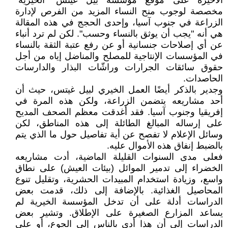
الأخيرة على موقع مؤسسة بيل غيتس "الخيرية"
مخصصة لوجوب منح النساء المزيد من الفرص لإدارة
الزراعة في جنوب آسيا، وإحدى الحجج في هذه المقالة
هي أنه "يجب أن يوثق بالنساء وحسب". لكن لم ترد أنباء
عن أي إصلاحات جنسانية أو عن رفع عتبة الثقة بالنساء
في المؤسسات الإنتاجية للمصلح والمناضل إياه من أجل
حقوق سائقات الجرارات وراشّات البذار والدارسات
الحاصدات.
وجدير بالذكر أيضًا العمل الخيري لبيل غيتس، حيث أن
أحد مشاريعه يتضمن الزراعة، ولكن هذه المرة في
إفريقيا وجنوب آسيا. فقد أغدقت معظم الصحف المديح
على إرساله المبالغ الطائلة إلى هذه المناطق، لكن
وسائل الإعلام لا تفصح عن أية تفاصيل حول ما الذي يتم
بالضبط إنفاق هذه الأموال عليه.
فعلى مدى السنوات القليلة الماضية، أدت مشاريعه
الخضراء إلى تدمير الموائل (بيئات العيش) على نطاق
واسع، وزيادة استخدام المبيدات الحشرية، وتقليل تنوع
المحاصيل الغذائية. بالإضافة إلى ذلك، قدمت بعض
الدراسات أدلة على أن تدخل المؤسسة الخيرية لم
يساعد المزارع الصغيرة على الإطلاق. وتشير بعض
الدراسات إلى أن هذا أدى بالناس إلى الجوع، أو على