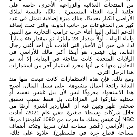
من المنتجات الغذائية والزراعية الأخرى، خاصة على
خلفية أزمة الغذاء المستمرة . ثالثًا، بالنسبة لملاك
الأراضي الكبار تحديدًا، هناك ميزة إضافية تتمثل في عدد
كبير من المدفوعات من جانب الدولة، والتي تمت إضافة
الدعم المالي إليها أثناء حرب ترامب التجارية مع الصين
وأثناء الوباء - أولاً بمقدار 23 مليارًا، ثم بمقدار 45 ملياراً.
لذا، في حين أن الأخبار التي أفادت بأن أحد أغنى رجال
العالم، بيل غيتس، هو أيضًا أكبر مالك للأراضي في
الولايات المتحدة، كانت مفاجئة في البداية، إلا أنه تم
التعامل معها على أنها مجرد استثمار آخر من استثمارات
هذا الرجل الثري.
ومع ذلك، فإن هذه الاستثمارات كانت تنبعث منها منذ
البداية رائحة أعمال مشبوهة. على سبيل المثال، أصبح
هذا الاستحواذ معروفًا ليس لأن بيل غيتس نفسه أو
ممثليه شاركوا في المزادات، بل فقط بسبب تحقيق
صحفي ظهر وتبين فيه أن الملياردير اشترى أرضًا من
خلال شركات وسيطة صغيرة. ففي عام 2021، أفادت
NBC أن غيتس يمتلك ما يقرب من 1090 كيلومترًا مربعًا
من الأراضي (عُشر مساحة لبنان تقريبا وثلاثة أضعاف
مساحة قطاع غزة في فلسطين). علاوة على ذلك،