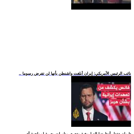
.. نائب الرئيس الأمريكي: إيران أبلغت واشنطن بأنها لن تفرض رسوما
.. تايوان تفعل أنظمتها الصاروخية وتجري مناورات بحرية لمواجهة أي