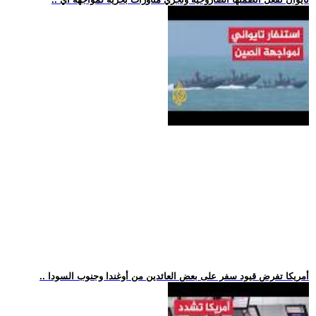
.. أمريكا تفرض قيود سفر على بعض العائدين من أوغندا وجنوب السودا