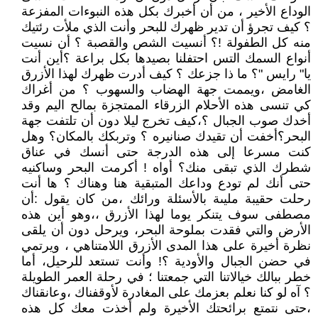
الوداع الأخير ، من أن أخبرك بكل هذه النبوءات المفزعة
؟ كيف تجرؤ أن تدير ظهرك للبحر وأنت الذي ملأت رئتيك
منه كل الطفولة !؟ أنسيت الشص والقصبة ؟ أن نسيت
أنواع السمك التس احتفلنا بصيدها بكل براعة ؟أين أنت
يا" رايس "؟ ما ذا جزعك ؟ كيف أدرت ظهرك لهذا الأزرق
الغامض ،ويممت جهة الهضاب والسهوب ؟ من أغراك
كي تنسى هذه الأحلام الزرقاء الممتجزة بمالح اليم وقد
أخدك صوب الجبال ؟،كيف تخرج ليلا دون أن تلتفت جهة
البحر؟أخفت أن تقيدك صنانيره ؟ وتربكك بالمكان؟ وهل
كنت مسرعا إلى هذه الدرجة حتى أنسك في عناق
شطرك الذي تبقى منك؟ أواه ! أكرمت البحر وساكنيه
حتى أنك لم تودع وداعك المتبقية هنا وهناك ؟ ها أنت
رحلت حقيبة مليىة بالأسئلة ورائك ،من كان يقول :أن
مصطفى سوف يتنكر يوما لهذا الأزرق ،،وهو أين هذه
الأرض والتي فقدت بملوحة البحر، ويرحل دون أن يلقى
نظرة أخيرة على هذا المدى الأزرق اللامتناهي ، ويرتمي
في حضن الجبال والأودية ؟! وأنت تستعد للرحيل، أما
خطر ببالك خيالاتنا التي جمعتنا ؛ في رحلة العمر الطويلة
؟ آه لو كنا نعلم بعزمك على المغادرة لأوقفناك ،وعانقناك
،حتى نتمتع برائحتك الأخيرة ولم أخذت معك كل هذه