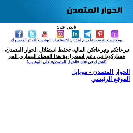
تابعونا على:
بودكاست
بنترست
تيلكرام
لينكدإن
الانستغرام
اليوتيوب
التويتر
الفيسبوك
تبرعاتكم وتبرعاتكن المالية تحفظ استقلال الحوار المتمدن،
فشاركونا في دعم استمرارية هذا الفضاء اليساري الحر
[اشترك في قناة ‫«الحوار المتمدن» على اليوتيوب]
الحوار المتمدن - موبايل
الموقع الرئيسي