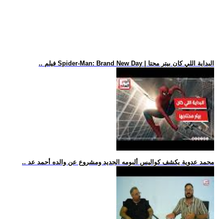
.. فيلم Spider-Man: Brand New Day | البداية اللي كان بيتر محتا
.. محمد عدوية يكشف كواليس ألبومه الجديد ومشروع عن والده أحمد عد