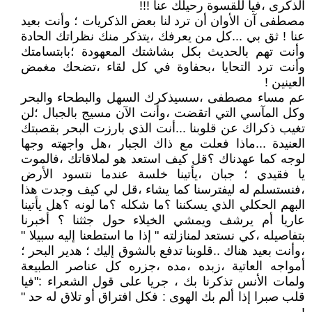
الذكرى ،فيا للقسوة رحيلك عنا !!!
مصطفى آن الأوان أن ترد لنا بعض الذكريات ؛ وأنت بعيد
عنا ! ثق بي ...كل من يعرفك ،يتذكر منك نظراتك الحادة
وأنت تهم بالحديث بكل بشاشتك المعهودة ؛بابتسامتك
وأنت ترد التحايا ،بحفاوة في كل لقاء ،تضحك مغمض
العينين !
عم مساء مصطفى ،سسيذكرك السهل والبطحاء والبحر
وكل المآسي التي اتقضت ،وأنت الآن مسيج بالجبال ؛لن
تغيب ذكراك عن قلوبنا ...أنت الذي بارزت البحر بقصبتك
العنيدة ...ماذا فعلت مع ذاك الجبار ،هل واجهته وجها
لوجه كما عهدناك ؟قل كيف استعد هو لملاقاتك ،فالموت
يا فقيدي ؛ جبان ،يأتينا خلسة عندما نتسود الأرض
،فنستسلم له ليفترسنا كما يشاء ،قل لي كيف وجدت هذا
البهم الحكلي الذي يسكننا ؟ما شكله ؟ما لونه ؟هل يأتينا
عاريا أم يرشف ويمشي الخيلاء حول جثثنا ؟ أخبرنا
بتفاصيله ،كي نستعد لمنازلته " إذا ما استطعنا إليه سبيلا "
،وأنت بعيد هناك ..قلوبنا تدفع بالشوق إليك ؛ هدير البحر ؛
أمواجه العاتية ،زبده ،مده ،جزره كل عناصر الطبيعة
ولمات الأنس تذكرنا بك ، جريا على قول الشعراء :"فيا
قلب صبرا إذا ألم بك الهوى : فكل افتراق أو تلاق له حد "