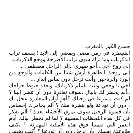
حسن الكور ،المغرب .
القنيطرة في زمن مضى ويمضي إلى الابد ؛ ينسف تراب
الذكريات وما ترك سوى تراب الأضرحة ووجع الذكريات.
إلى روح أخي...أخو صهري ..إلى الراحل مصطفى ...
إلى روحك الطاهرة أرش شيئا من الكلمات والوجع من
الورد والرياحين وأنت ترحل دون سابق إنذار ...
أخي يا وجعي وأنت تلملم ذكرياتك، وتعقد خيوط جراحك
..ألم يخطر لك بالبال ،سوف تغادرنا دون أن تنظر إلينا ؟
لم كنت مسرعا في رحيلك ؟أهو أوان المغادرة عجل بك
، دون أن تودعنا ولو بنظرة منك ؟ ألم يخامرك إحساس
بأن قسوة الرحيل سوف تمزق الأحشاء بعدك؟ ألم تفكر
في كل هذه اللحظات العصيبة ؟ لما لم تخطر ببالك أيام
العمر التي ضمتنا فوق هذه الأمكنة المهترئة ؟ ،كيف
طاوعتك نفسك ،بأن ترحل دون أن تودعنا ؟ أكنت تخشى