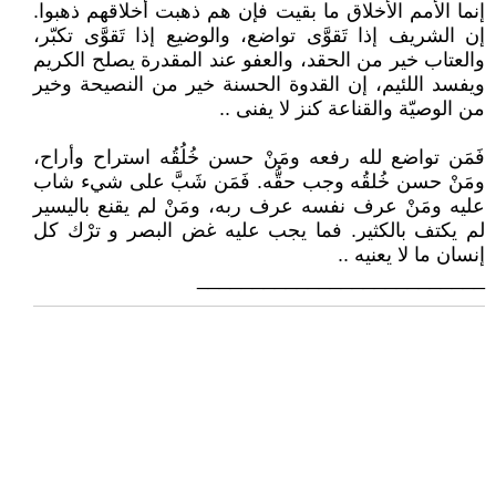
إنما الأمم الأخلاق ما بقيت فإن هم ذهبت أخلاقهم ذهبوا.
إن الشريف إذا تَقوَّى تواضع، والوضيع إذا تَقوَّى تكبّر،
والعتاب خير من الحقد، والعفو عند المقدرة يصلح الكريم
ويفسد اللئيم، إن القدوة الحسنة خير من النصيحة وخير
من الوصيّة والقناعة كنز لا يفنى ..
فَمَن تواضع لله رفعه ومَنْ حسن خُلُقُه استراح وأراح،
ومَنْ حسن خُلقُه وجب حقُّه. فَمَن شَبَّ على شيء شاب
عليه ومَنْ عرف نفسه عرف ربه، ومَنْ لم يقنع باليسير
لم يكتف بالكثير. فما يجب عليه غض البصر و ترْك كل
إنسان ما لا يعنيه ..
__________________________