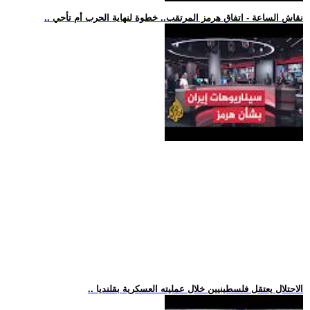
.. نقاش الساعة - اتفاق هرمز المرتقب.. خطوة لنهاية الحرب أم تأجي
.. الاحتلال يعتقل فلسطينيين خلال عمليته العسكرية بقلنديا