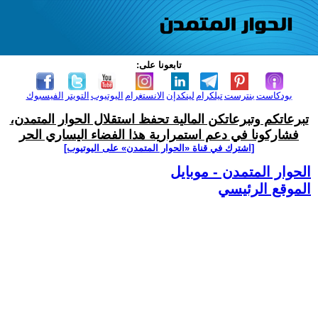
تابعونا على:
بودكاست
بنترست
تيلكرام
لينكدإن
الانستغرام
اليوتيوب
التويتر
الفيسبوك
تبرعاتكم وتبرعاتكن المالية تحفظ استقلال الحوار المتمدن،
فشاركونا في دعم استمرارية هذا الفضاء اليساري الحر
[اشترك في قناة ‫«الحوار المتمدن» على اليوتيوب]
الحوار المتمدن - موبايل
الموقع الرئيسي