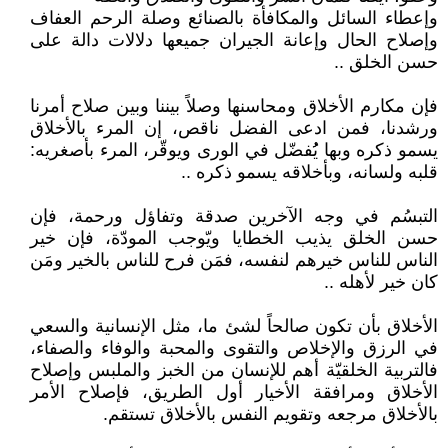
وإعطاء السائل والمكافأة بالصنائع وصلة الرحم العفاف
وإصلاح الحال وإعانة الجيران جميعها دلالات دالة على
حسن الخلق ..
فإن مكارم الأخلاق ومحاسنها وصلاً بيننا وبين صلاح أمرنا
ورشدنا، فمن ادعى الفضل ناقص، إن المرء بالأخلاق
يسمو ذكره وبها يُُفضّل في الورى ويوقّر، المرء بأصغريه:
قلبه ولسانه، وبأخلاقه يسمو ذكره ..
التبسُم في وجه الآخرين صدقة وتفاؤل ورحمة، فإن
حسن الخلق يذيب الخطايا ويّوجب المودّة، فإن خير
الناس للناس خيرهم لنفسه، فمَن فرح للناس بالخير ومَن
كان خير لأهله ..
الأخلاق بأن تكون صالحاً لشئ ما، مثل الإنسانية والسعي
في الرزق والإخلاص والتقوى والمحبة والوفاء والصفاء،
فالتربية الخلقيّة أهم للإنسان من الخبز والملبس وإصلاح
الأخلاق ومرافقة الأخيار أول الطريق، فإصلاح الأمر
بالأخلاق مرجعه وتقويم النفس بالأخلاق تستقم.