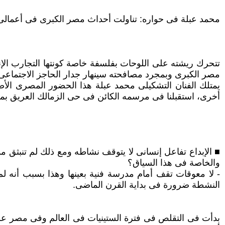
محمد عبلة فى حواره: تناولت أحداث مصر الكبرى فى أعمالى ا
تتحرك ريشته على اللوحات بفلسفة خاصة كونتها التجارب الإن
مصر الكبرى وبمجرد مصافحته سينهار جدار الحاجز الاجتماعى 
يمتلك الفنان التشكيلى محمد عبلة هذا الحضور المصرى الأصي
أخرى، استقبلنا فى مرسمه الكائن فى حى الزمالك العريق بمنت
■ الإبداع تفاعل إنسانى لا يتوقف نشاطه ومع ذلك لم تنبثق
والخاصة فى هذا السياق؟
- لا معوقات تقف أمام مدرسة فنية بعينها وهذا بسبب أنه لم 
النشطة ضرورة فى بداية القرن الماضى.
بدأت فى التقلص فى فترة الستينيات فى العالم وفى مصر على