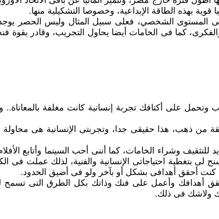
ا أطول فترة خارج مصر، وتتميز ألمانيا عن باقى الاتحاد الأو
قوية بهذه الطاقة الإبداعية، وخصوصا التشكيلية منها.
م على المستوى الشخصي، فعلى سبيل المثال وليس الحصر يوج
لفكرى، كما فى الخامات أيضا يحاول التجريب، وقادر بقوة فن
 وتحمل على أكتافك تجربة إنسانية كانت مغلفة بالمعاناة..
عقة من ذهب، هذا حقيقى جدا، وتجربتى الإنسانية هى محاول
يد للتثقيف وشراء الخامات، كما أننى أحب السينما وأتابع الأفل
لى بتغطية احتياجاتى الإنسانية والفنية، لذلك عملت فى الكثير
ن كنت أحقق أهدافى بشكل أو بآخر ولو فى أضيق الحدود.
 حقق أهدافك وأعمل على فنك وذاتك بكل الطرق التى تسمح ل
ك ولاشك فى ذلك.