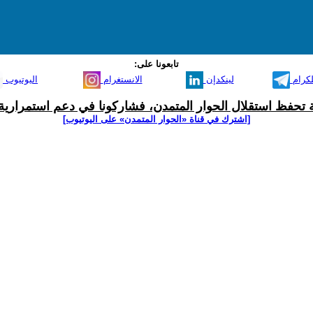
تابعونا على:
لكرام
لينكدإن
الانستغرام
اليوتيوب
ية تحفظ استقلال الحوار المتمدن، فشاركونا في دعم استمرارية 
[اشترك في قناة ‫«الحوار المتمدن» على اليوتيوب]