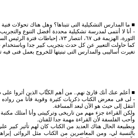
■ ما المدارس التشكيلية التى تتبناها؟ وهل هناك تحولات ف
- أنا لا أنتمى لمدرسة تشكيلية محددة أفضل التنوع والتجري
الثورة، الهزيمة فى ٦٧، انتصار ٧٣، إحباطات فترة الرئيس السادات، والانفتاح الاقتصادى، كل هذه الأحداث الجلل وغيرها كان لها انعكاسات على أعمالى الفنية.
كما حاولت التعبير عن كل حدث بتجريب كبير جدا وباستخدام خا
تغيرت أساليبى والمدارس التى تبنيتها للخروج بعمل فنى فيه 
■ أعلم عنك أنك قارئ نهم.. من أهم الكتَّاب الذين أثروا عل
- لى فى معرض الكتاب ذكريات كثيرة وقوية فأنا من رواده من
أنتقل إلى حيث هو الآن لبعد المسافة.
ولكن القراءة جزء مهم من تاريخى وتركيبتى وأنا أمتلك مكتبة
وأحب الفلسفة لأن القراءة مهمة جدا للفنان.
وبطبيعة الحال هناك العديد من الكتاب كان لهم تأثير كبير 
بالنسبة لي، ومن المعاصرين من الكتاب مثل الروائى إبر