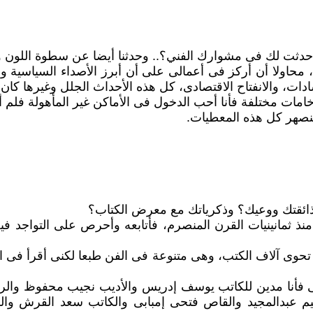
نية حدثت لك فى مشوارك الفني؟.. وحدثنا أيضا عن سطوة اللو
ب، محاولا أن أركز فى أعمالى على أن أبرز الأصداء السياسية
مات مختلفة فأنا أحب الدخول فى الأماكن غير المأهولة فلم أت
تنصهر كل هذه المعطيات.
ى ذائقتك ووعيك؟ وذكرياتك مع معرض الكتاب؟
ذ ثمانينيات القرن المنصرم، فأتابعه وأحرص على التواجد فيه
 تحوى آلاف الكتب، وهى متنوعة فى الفن طبعا لكنى أقرأ فى ال
على فأنا مدين للكاتب يوسف إدريس والأديب نجيب محفوظ والر
اهيم عبدالمجيد والقاص فتحى إمبابى والكاتب سعد القرش 