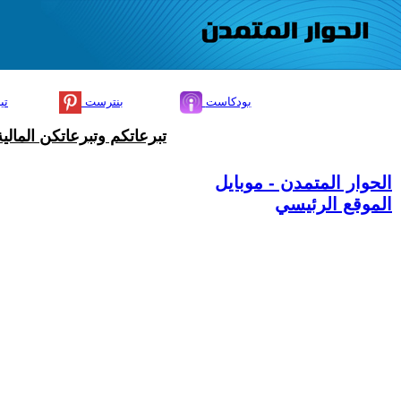
بودكاست
بنترست
تي
تبرعاتكم وتبرعاتكن المال
الحوار المتمدن - موبايل
الموقع الرئيسي