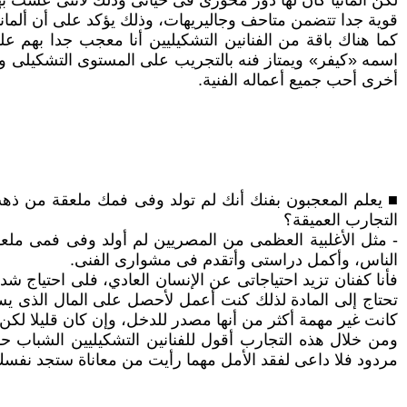
لكن ألمانيا كان لها دور محورى فى حياتى وذلك لأننى عشت به
قوية جدا تتضمن متاحف وجاليريهات، وذلك يؤكد على أن ألمانيا 
كما هناك باقة من الفنانين التشكيليين أنا معجب جدا به
اسمه «كيفر» ويمتاز فنه بالتجريب على المستوى التشكيلى وا
أخرى أحب جميع أعماله الفنية.
■ يعلم المعجبون بفنك أنك لم تولد وفى فمك ملعقة من ذهب
التجارب العميقة؟
- مثل الأغلبية العظمى من المصريين لم أولد وفى فمى مل
الناس، وأكمل دراستى وأتقدم فى مشوارى الفنى.
فأنا كفنان تزيد احتياجاتى عن الإنسان العادي، فلى احتياج شد
تحتاج إلى المادة لذلك كنت أعمل لأحصل على المال الذى يسنح 
كانت غير مهمة أكثر من أنها مصدر للدخل، وإن كان قليلا لك
ومن خلال هذه التجارب أقول للفنانين التشكيليين الشباب
مردود فلا داعى لفقد الأمل مهما رأيت من معاناة ستجد نفس