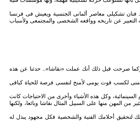
روبى بأنها تستوعب حركة تشكيلية مهمة، وبها مؤسسات فنية
د فنان تشكيلى معاصر ألمانى الجنسية ويعيش فى فرنسا
ه التعبير عن تاريخه وواقعه الشخصى والمجتمعى ولأسباب
 وكما صرحت قبل ذلك أنك عملت «نقاشا».. حدثنا عن هذه
ة منى لكسب قوت يومى لأمنح لنفسى فرصة للحياة كباقى
ام السينمائية، وكل هذه الأشياء وأخرى من الاحتياجات كانت
 من المهن منها على السبيل المثال نقاشا وبائعا، ولكنها
ك لتحقيق أحلامك الفنية والشخصية فكل مجهود يبذل له