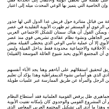
 على نفسه في تخطي أبويته والانتقال إلى الحداثة ففي
إن الخاصية التي يتميز بها الوعي المحدث ميله إلى اعتبار
 من قبائل متناثرة حول قريش عدا الدول التي لها جذور
ي الرعوي أو المستقر ثم ظهرت الأبوية التقليدية في عصر
نه ويمكن القول أن هناك سمتان للشكل الاجتماعي العربي
ذ العصر الجاهلي ونشوء نظام عقائدي تشريعي قوي منذ عصر
أبوي إلا أن عملية تنامي الوعي الذي يتخطى القبيلة متعثر
ت الأخلاقية والاجتماعية محدودة فقط بداخل القبيلة وليس
أن المجتمع الأبوي يحبذ شيوع العائلة الموسعة (القبيلة)
طريق لتحقيق استقلالهم على أباءهم وهنا يجد الأباء أنفسهم
ادي الذي هو أساس نشوء الديمقراطية وهذا يؤكد أن تعليم
مة بين الرجل والمرأة عن طريق الممارسة عبر علميات طويلة
لجماهيري ظل يرفض القومية العلمانية فقد أستطاع النظام
أن المشروع القومي والوحدوي كان بإمكانه تفتيت الأبوية
 وهذا ما أدى إلى تشكيل المجتمع العربي المعاصر الذي