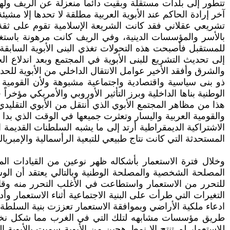
تتطور إلى بلدات مستقلة وبقيت دائماً منعزلة عن الريف ولهذ
آخر إرادة الحاكم عند الأبوية العربية مطلقة لا تحدها إلا 
تشريعي عقلاني فقد كانت الشريعة الإسلامية تقوم على ثقة
بالأسر والمؤسسات الدينية، وفي الريف كانت مرهونة باستغلال
للمستقبل فأصبحت هذه التحولات تغذي البنى الأبوية السابقة ع
إلى تحديث التشريع للبنى الأبوية في المجتمع وبعد اندلاع ال
والشرق وأفقد الأخير عوامل الانتقال الداخلي من الأبوية للح
ذو بنى سياسية واقتصادية واجتماعية مشبوهة ولأن القومية 
الوطنية بناها الداخلية وبرز التأثير الأوروبي والأمريكي مؤخ
هذا من مظاهر المجتمع الأبوي الذي أنتقل من الأبوي التقليدي
والقومية العربية واليسار وتعثرت جميعها في الوقت الذي بدا خ
الاشتراكية الديمقراطية أرتد إلى ما يشبه السلطنات القديمة
المستحدثة التي كانت نتاج طبيعي للتبعية الرأسمالية والإمبريالي
وخلال فترة الاستعمار بأشكاله ظهر نوعين من القيادات ال
المصلحة الشخصية والمصلحة الوطنية وبالتالي يعتقد أن الو
للتحرر من الاستعمار واستطاعت في الأغلب التحرر منه وقادت
التغيرات التي طرأت على البنية الاجتماعية أثناء الاستعمار
ادعاء ملكية الأراضي وبموافقة الاستعمار تعززت بنية السلطة 
طريق مؤسسات مشابهه لتلك التي في الغرب مما شكل نخبة ثقاف
للاستعمار لم تنتج إلا نمط هجين من الأبوية سميت بالأبوية ا