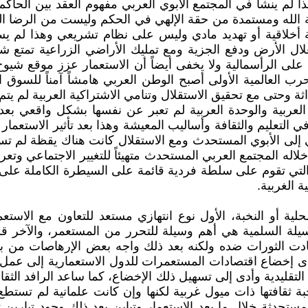
ا لم ينشأ في المجتمع الأبوي العربي مفهوم العقد بين الحاكم
مشيئة الله ومستمدة من حقة الإلهي في الحكم وليست من الرضا
 أخلاقية أو تهديد مادي وليس على نظام تشريعي وهذا لم ي
 الأرض ودفع الجزية ومع تمليك الأراضي الزراعية تمتع شيوخ ا
لى الرأسمالية ولا يخفى أيضاً أن الاستعمار عزز موقع شيوخ ال
حرب العالمية الأولى أصبح الوطن العربي هامشاً آمناً للسوق ا
داثة وحتى مع تحقيق الاستقلال وتنامي الاشتراكية العربية لم 
العربية والوحدة العربية لم تعبر عن نفسها بشكل واقعي بعد
راً في التعليم والثقافة وأساليب المعيشة وهذا بعد تأثير الاس
 إلى الأبوي المستحدث ومع الاستقلال كانت هناك يقظة لم تستط
لاله المجتمع العربي المستحدث متهيئاً للتغيير الاجتماعي وتعر
 التي تقوم على سلطة فردية قائمة على السيطرة الكاملة على م
ة الغربية.
محلية أو النخبة، الأول نوع انتهازي مستعد للتعاون مع ا
سيلة السلمية هي أهم وسيلة للتحرر من المستعمر، والآخر قو
 الثورات ضده ولكنه بعد ذلك واجه بعض الإرهاصات من بعد الت
 وأدى إخضاع اقتصادات المستعمرات للدول الاستعمارية إلى عمل
التقليدية وأدى إلى تسهيل ذلك الإخضاع، كما ساعد الرافد الث
تها ذات ميول غربية لكنها وإن كانت علمانية لم تستطع الإفل
لمستحدثة خلال ما بعد الاستعمار وتباين بعد ذلك وجود تيارين 