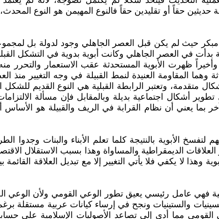
عملية التحديث فيتخذ شكلاً لم يكتمل نضوجه، لأنه لم يعتمد
ثين حقاً أو تقليدين حقاً فالنوع المهيمن هو النوع المحدث، و
مبكر حيث لم يكن قبل العصر الجاهلي وجود لدولة بل لمجموعة
ة بدأت في العصر الجاهلي وكانت أبوية بدوية في التشكل القبل
ة وأخيراً ظهرت الأبوية المستحدثة عقب الاستعمار والتحرر م
اثة وهما المقاومة العنيدة لنمط القبيلة في وجه التغيير من
كال متقدمة، وتعتبر الرابطة القبلية هي النوع القديم للشكل ال
 تطوير أشكال اجتماعية بديلة وبالمقابل فإن مسألة الالتزاما
 بما يعني أن نظام القرابة في الريف والقبيلة هو الأساس أي 
م لتفسخ الأبوية بالنتيجة كلما تعلم الأبناء والبنات وجدوا ال
لعلاقات الديمقراطية والمساواة وهذا بسبب الاستقلال الاقتص
ية وهذا لا يكفي فلا يأتي التغيير إلا مع تبديل العلاقة القائ
ثانية فهي عامل رئيسي يعيق تطور الوعي القومي ولأن الوعي ا
سينيات والستينيات ونجح في إرساء كيانات عربية مستقلة برغم 
 القومي مما أدى إلى تصاعد الأصوليات الإسلامية على حسابه