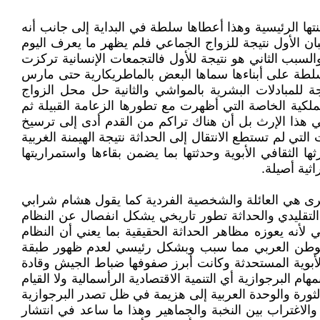
تها الرئيسية وهذا أعطاها سلطة في البداية إلى جانب أنه
بان الأول نتيجة للزواج الجماعي فلم يظهر ما يعرف اليوم
لسبب الثاني هو نتيجة للأول فالتجمعات الإنسانية تركزت
سلطة على أبناءها سماها البعض بالماطريكارية حتى مارس
 للمبادلات البشرية بالمواشي والثانية حل محل الزواج
لكية الخاصة التي أظهرت مع تطورها الزعامة القبيلة ثم
في هذا الإرث بل أن هناك تراكم من القدم أدى إلى ترسيخ
لم تستطع الانتقال إلى الحداثة نتيجة الهيمنة الغربية
لثقافي الأبوية وحدثتها بما يضمن بقاءها واستمراريتها
ثية أصيلة.
غرى هي العائلة والشخصية الفردية كما يقول هشام شرابي
التقليدي والحداثة تطور تاريخي يشكل انفصال عن النظام
أنه يعوزه مظاهر الحداثة الحقيقية بما يعني أن النظام
ي الوطن العربي مما سبب وبشكل رئيسي لعدم ظهور طبقة
لأبوية المستحدثة وكانت أبرز صفوفها ضباط الجيش وقادة
م البرجوازية أي التنمية الاقتصادية الرأسمالية ولا القيام
الثورة والوحدة العربية إلى هزيمة في ظل تصدر البرجوازية
لاغتراب بين النخبة والجماهير وهذا ما ساعد في انتشار