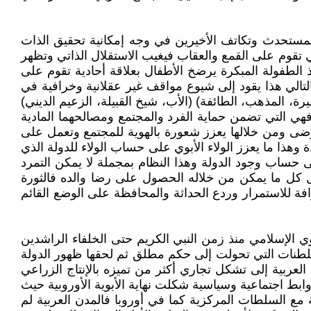
المستحدث وتكاتف الأخيرين في وجه إمكانية تحقيق الذات
تي تقوم على القمع والعقاب فيغيب الاستقلال الذاتي وتظهر
الطفولة المبكرة يرضخ الأطفال بعلاقة أحادية تقوم على
التالي هذا يقود إلى شيوع مواقف غير عقلانية وخرافية في
ة، المذهب، الطائفة) (الأب، شيخ القبيلة، الزعيم الديني)
 فهي التي تضمن حماية الفرد والمجتمع ومصالحهما المادية
الرضى ومن خلالها يعزز شعورة بالهوية للمجتمع وتعمل على
هذا ما يعزز الولاء الأبوي على حساب الولاء للدولة الذي
لى حساب وجود الدولة وهذا النظام بمجملة لا يمكن التمرد
عمل كل ما يمكن من خلاله الحصول على رضا والده فالثورة
افة للاستمرار وردع الحداثة والمحافظة على الوضع القائم
أبوي الإسلامي منذ زمن النبي الكريم حتى الخلفاء الراشدين
السلطنات التي تحولت إلى حكم مطلق ثم لحقها ظهور الدولة
 العربية إلى تشكل تجاري أكثر من تميزه بالإنتاج الزراعي
وابط اجتماعية وسياسية شكلت نهاية الأبوية الأوروبية حيث
ع السلطات المركزية كما في أوروبا فالمدن العربية لم