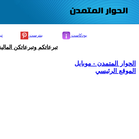
بودكاست
بنترست
تي
تبرعاتكم وتبرعاتكن المال
الحوار المتمدن - موبايل
الموقع الرئيسي