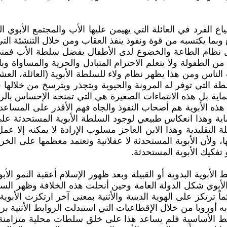
 الفرد في العائلة التي يهيمن عليها الأب والمجتمع الأبوي 
ع وبما يكتسبه من قوة ونفوذ ينفذ العقاب ومن خلال التنشئة ال
ال نظام الطاعة والخضوع لدى الأطفال بفضل سلطة الأب فمنذ 
ن الطفولة ولا يتعلم الاحترام المتبادل والحرية والمساواة وب
ناس ومن هذا يظهر نظام ولاء للسلطة الأبوية (العائلة، العشير
سطة التي توفر له المرونة والحيوية ويتجذر ويترسخ من خلالها
الحماية بل هذه الانتماءات الصغيرة هي التي تمنحه الإحساس ب
 الأبوية هم أصحاب النفوذ والجاه فهم الأقدر على المساعدة و
لحماية وهذا انعكاس طبيعي لوجود السلطة الأبوية المستحدثة ع
ة التقليدية وهذا الابن العاجز مسلوب الإرادة لا يمكنه إلا 
 ولأن الأبوية المستحدثة لا عقلانية وتعتمد معظمها على الخر
و تفكيك الأبوية المستحدثة.
الأبوية البدوية أو القبيلة وبعد ظهور الإسلام أعقبة النمو ال
ظام الأبوي شكل الدولة العامة وحين أنحلت هذه الخلافة وظهر 
ترتكز على الهوية الدينية والأثنية بمعنى آخر ارتكزت الأبوية
 أوروبا من خلال الإقطاعيات التي استبدلت الروابط الأثنية بر
بط الأساسية فلم يساعد هذا على خلق سلطات محلية متزامنة م