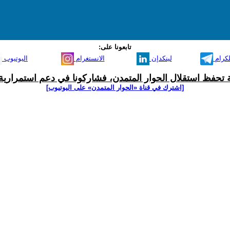
تابعونا على:
لكرام
لينكدإن
الانستغرام
اليوتيوب
ية تحفظ استقلال الحوار المتمدن، فشاركونا في دعم استمرارية 
[اشترك في قناة ‫«الحوار المتمدن» على اليوتيوب]