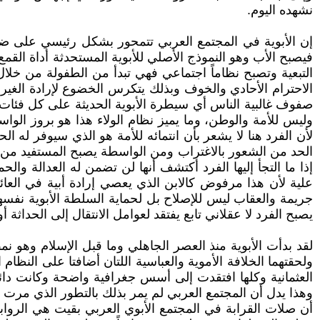
نشهده اليوم.
إن الأبوية في المجتمع العربي تتمحور بشكل رئيسي على ضياع
فيصبح الأب وهو النموذج الأصلي للأبوية المستحدثة أداة القم
التبعية وتصبح نظاماً اجتماعي فهي تبدأ من الطفولة من خل
الاحترام الأحادي والخوف وبذلك يتكرس الخضوع لإرادة الغير م
صفوف غالبية الناس أي سيطرة الأبوية الحديثة على كل فئات ال
وليس للأمة والوطن، وما يميز نظام الولاء هذا هو بروز الوا
لأن الفرد هنا لا يشعر بأن انتمائه للأمة هو الذي سيوفر له 
الحد من الشعور بالاغتراب ومن الواسطة يصبح المستفيد من هذه
إذا ما التجأ إليها الفرد أكتشف أنها لن تضمن له العدالة وا
علية لأن هذا مرفوض كالابن الذي يعصي إرادة أبية في العائل
جريمة والعقاب ليس للإصلاح بل لحماية السلطة الأبوية نفسها،
يصبح الفرد لا عقلاني تابع يفتقد لعوامل الانتقال إلى الحداثة أ
لقد بدأت الأبوية منذ العصر الجاهلي وما قبل الإسلام وهو نمط 
ولحقتهما الخلافة الأموية والعباسية اللتان أضافتا على الن
العثمانية وكلها افتقدت إلى أسس جغرافية واضحة وكانت دائماً 
وهذا يدل أن المجتمع العربي لم يمر بذلك بالتطور الذي مرت به
أن صلات القرابة في المجتمع الأبوي العربي بقيت هي الروا