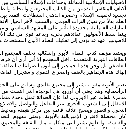
الأصوليات الإسلامية المقاتلة وجماعات الإسلام السياسي بين 
أكتاف المثقفين النقديين من الكتاب المحترفين والبحاثة وال
تجسيد لحقيقة الإسلام وعصره الذهبي استطاعت التمدد بين ا
العلم بدلاً من تفوق التراث القومي، والسبب الآخر انحياز ال
التيارات العلمانية محدودة التأثير على المشهد السياسي ولموا
بينما بسط الأصوليين عقائدهم بحرية وبدعم قوي من تلك الأ
للأصوليين فهذ قد يؤدي إلى تفكيك النظام الأبوي المستحدث وال
ويعتقد مؤلف كتاب النظام الأبوي وإشكالية تخلف المجتمع ا
الطاقات الثورية المتقدمة داخل المجتمع إلا أني أرى أن فرص
العاطفي بل وجر هذه الجماهير إلى أتون الصراعات الطائفية ا
إنهاك هذه الجماهير بالعنف والصراع الدموي واستجرار الماض
تعتبر الأبوية مقوله تشير إلى مجتمع تقليدي وسابق على الحدا
الرأسمالية وهذا يعني أن أوروبا هي الوحيدة التي انتقلت من 
مدمرة للعالم غير الأوروبي لذا فإن الحداثة تمثل وحدة متم
للانتقال إلى الشعوب الأخرى عبر التفاعل والتواصل والاطلاع
التحول والتطور ويصبح علاقة قائمة بين مركز هيمنة ومحيط تا
كان محصلة لاقتران الإمبريالية بالأبوية، ويعني مفهوم ال
والفلسفة والعلوم يشير لبنى متكاملة مثل الثقافة والمجت