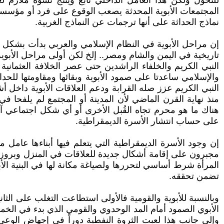
للتحول ولكن هذا العامل الداخلي تابع وينتج تشوه ملازم ل
المجتمعات الأبوية المحدثة يصعب الوقوع على فرد أو مؤسسة حدي
نماذج الحداثة على أنها ترجمات عن النماذج الغربية.
إن مراحل الأبوية في النظام الإسلامي والعربي بدأت بشكل 
تاريخية في اليمن والشام ومصر.. إلخ لكن أولى مراحل الأبوي
النبي الكريم والخلفاء الراشدين حتى عصر الخلافة العثماني
والإسلامي ساعدتا على صمود الأبوية وبقائها ومقاومتها للحد
النبي الكريم عزز صله القرابة ودعم العلاقات الأبوية داخل أش
منذ نهاية القرن الماضي لأن المدينة أو المجتمع لم يلفحا في
هناك ما هو محرم تجاه القُبل الأخرى أو أي شكل اجتماعي آخر
على حساب انتشار الأسرة الديمقراطية.
إن وجود الأسرة الديمقراطية التي يتعلم فيها أبناءها عامل مه
مجبرون على إقامة أشكال جديدة للعلاقات في المنزل وبروز ا
المرأة شرط أساسي لتحررها ولصياغة مكانة لها في البنية الأبو
تضمن تحققه.
وبالنسبة للأبوية والقومية فالأولى استطاعت التغلب على ال
الأبوي الصمود أمام المد الوحدوي والقومي الذي بدء في الخم
وإلى جانب هذا لعبت الثروة النفطية دوراً في إجهاض الوعي