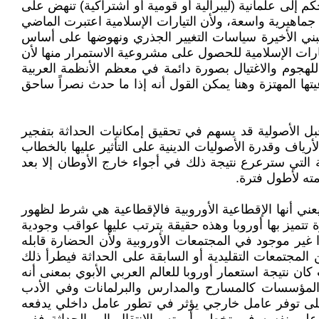
 إلى علمانية (ليبرالية أو قومية أو اشتراكية) تنهض على
جماهيرية واسعة، ولأن التيارات الإسلامية اعتبرت الماضي
تبني الأخيرة سياسات التغيير الجذري ونهوضها على أساس
يارات الإسلامية للحصول على مشروعية الاستمرار منها لأن
د للهجوم والاغتيال بصورة دائمة في معظم الأنظمة العربية
ا المهتزة وهنا يمكن القول أنه إذا ما حدث نصراً ساحق
 الأصولية قد يسهم في تحقيق إمكانيات الحداثة بتفجير
ياف وقدرة الأصوليات الدينية على التأثير عليها بالخطاب
 التي سترعرع نتيجة ذلك في أجواء خارج الأوطان إلا بعد
ته لأطول فترة.
يعني أنها الإقطاعية الأوروبية فالإقطاعية هي شرط لظهور
 تتميز بها أوروبا وهذه حقيقة يترتب عليها عواقب وجودية
غير موجود في المجتمعات الأوروبية ولأن الحضارة قابله
 المجتمعات التقليدية أو السابقة على الحداثة فيطرأ ذلك
 نتيجة استعمار أوروبا للعالم العربي الأبوي بمعنى أنه
ي المؤسسات كالمسارح والمدارس والبرلمانات وفي الأدب
 على توفر عامل خارجي يؤثر في تطور عامل داخلي يدفعه