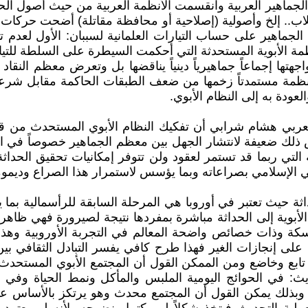
الجماهير العربية وانقسمت الأنظمة العربية من حيث أصول الحكم
طلاب.. إلخ وأصولية (إصلاحية أو محافظة مقاتلة) أضحت حركات 
لجماهير على حساب التيارات العلمانية لسببان: الأول لعدم 
أنظمة الأبوية المستحدثة التي أحكمت السيطرة على السلطة للت
جهتها إجماعاً جماهيرياً دينياً يناقضها بل وتعرض معظم النقا
نظمة مستمدتاً زخمها من ضعف الطبقات الحاكمة مقابل شرعيته
عودة به إلى النظام الأبوي.
لعربي هشام شرابي أن تفكيك النظام الأبوي المستحدث من قبل
 ذلك ضعيفة لانتشار الجهل بين معظم الجماهير خصوصاً في الأر
لتي ربما قد تستمر لعقود ولن تتوفر إمكانيات تحقيق الحداثة
ي الإسلامي بصراعاته وبما يؤسس لاستمرار هذا الصراع وديموم
ثة حيث تعتبر في أوروبا هي المرحلة السابقة للرأسمالية بما 
الأبوية إلى الحداثة مباشرة بمفردها نتيجة لصيرورة فهي ظاهرة
اسكة وذات خصائص واضحة المعالم في التجربة الأوروبية وهذا 
 على إنجازات الغير فهذا طرح كافي يفسر التبادل الثقافي بين
بع وخاضع ومن الممكن القول أن المجتمع الأبوي المستحدث كان
تحديث: في الحوائج اليومية الملبس والمأكل ونمط الحياة وف
مع، وبذلك يمكن القول أن المجتمع محدث وهو يرتكز بالأساس