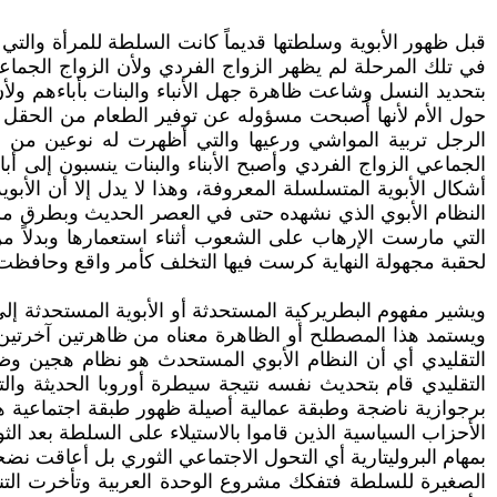
قبل ظهور الأبوية وسلطتها قديماً كانت السلطة للمرأة والتي
في تلك المرحلة لم يظهر الزواج الفردي ولأن الزواج الجماعي
بتحديد النسل وشاعت ظاهرة جهل الأنباء والبنات بأباءهم ولأ
حول الأم لأنها أًصبحت مسؤوله عن توفير الطعام من الحقل 
الرجل تربية المواشي ورعيها والتي أظهرت له نوعين من ال
الجماعي الزواج الفردي وأصبح الأبناء والبنات ينسبون إلى
أشكال الأبوية المتسلسلة المعروفة، وهذا لا يدل إلا أن الأ
النظام الأبوي الذي نشهده حتى في العصر الحديث وبطرق مست
التي مارست الإرهاب على الشعوب أثناء استعمارها وبدلاً م
لحقبة مجهولة النهاية كرست فيها التخلف كأمر واقع وحافظت 
ويشير مفهوم البطريركية المستحدثة أو الأبوية المستحدثة إ
ويستمد هذا المصطلح أو الظاهرة معناه من ظاهرتين آخرتين ه
التقليدي أي أن النظام الأبوي المستحدث هو نظام هجين وظاه
التقليدي قام بتحديث نفسه نتيجة سيطرة أوروبا الحديثة 
برجوازية ناضجة وطبقة عمالية أصيلة ظهور طبقة اجتماعية هج
الأحزاب السياسية الذين قاموا بالاستيلاء على السلطة بعد الثور
بمهام البروليتارية أي التحول الاجتماعي الثوري بل أعاقت نضج
الصغيرة للسلطة فتفكك مشروع الوحدة العربية وتأخرت التنمي