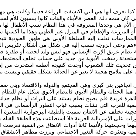
 كما يعرف أنها هي التي اكتشفت الزراعة قديماً وكانت هي مهن
 كان سمه ذلك العصر فالأبناء والبنات كانوا ينسبون للأم لسب
ن الأم هي وحدها المعروفة في هذا النظام نسب الأطفال لها وا
أو المزرعة والإطعام في المنزل عبر الطهي وهذا ما أكسبها 
ممارسات نقلت إليه السلطة الأولى هي ظهور العبودية نتيجة
 أباءهم وحتى الزوجة تنسب إليه في شكل من أشكال تكريس الم
بوية نظام عريق الإرث الإنساني فهو ليس وليد لحظه أو طفرة 
حدثة رسخت الأبوية من جديد على حساب تخلف المجتمعات التي 
ن تحديث تلك الشعوب أوجدت كنتيجة أنظمة استجرت من إرثها ا
على ملامح هجينة لا تعبر عن الحداثة بشكل حقيقي وليست ترا
لى اتجاهين بنى كبرى وهي المجتمع والدولة والاقتصاد وبنى ص
ما الحداثة والنظام الأبوي فالنظام الأبوي شكل عام للنظام 
رة فريدة فلم يصبح نظام يستند على التراث أو نظام حداثي ل
والتبعية للغرب التي نشأت بسبب غياب التطور الرأسمالي ف
ينة تختلف عن الاثنتان سميت بالطبقة البرجوازية الصغيرة ا
ات على الإمبريالية الغربية فلا استطاعت هذه الطبقة القيام بمها
هما وحجمتهما ولأنهما كانتا أدوات الانعتاق من التبعية تعرضت 
ة وتعثرت حركة التغيير الاجتماعي وبرزت مظاهر الانشقاق وا