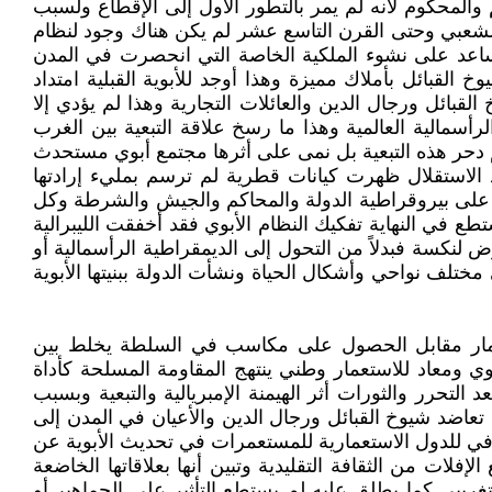
 والمحكوم لأنه لم يمر بالتطور الأول إلى الإقطاع ولسبب
 الشعبي وحتى القرن التاسع عشر لم يكن هناك وجود لنظام
ساعد على نشوء الملكية الخاصة التي انحصرت في المدن
لقبائل بأملاك مميزة وهذا أوجد للأبوية القبلية امتداد
قبائل ورجال الدين والعائلات التجارية وهذا لم يؤدي إلا
لرأسمالية العالمية وهذا ما رسخ علاقة التبعية بين الغرب
يتم دحر هذه التبعية بل نمى على أثرها مجتمع أبوي مستحدث
 الاستقلال ظهرت كيانات قطرية لم ترسم بمليء إرادتها
تعمار على بيروقراطية الدولة والمحاكم والجيش والشرطة وكل
ع في النهاية تفكيك النظام الأبوي فقد أخفقت الليبرالية
ض لنكسة فبدلاً من التحول إلى الديمقراطية الرأسمالية أو
ختلف نواحي وأشكال الحياة ونشأت الدولة ببنيتها الأبوية
لاستعمار مقابل الحصول على مكاسب في السلطة يخلط بين
ي ومعاد للاستعمار وطني ينتهج المقاومة المسلحة كأداة
حرر والثورات أثر الهيمنة الإمبريالية والتبعية وبسبب
 تعاضد شيوخ القبائل ورجال الدين والأعيان في المدن إلى
قافي للدول الاستعمارية للمستعمرات في تحديث الأبوية عن
ات من الثقافة التقليدية وتبين أنها بعلاقاتها الخاضعة
تغريبي كما يطلق عليه لم يستطع التأثير على الجماهير أو