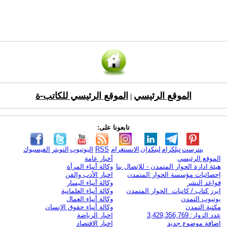
الموقع الرئيسي
الموقع الرئيسي للكاتب-ة
|
تابعونا على:
بنترست
تيلكرام
لينكدإن
الانستغرام
RSS
اليوتيوب
التويتر
الفيسبوك
الموقع الرئيسي
أخبار عامة
هيئة ادارة الحوار المتمدن - للإتصال بنا
وكالة أنباء المرأة
إحصائيات مؤسسة الحوار المتمدن
اخبار الأدب والفن
قواعد النشر
وكالة أنباء اليسار
ابرز كتاب / كاتبات الحوار المتمدن
وكالة أنباء العلمانية
يوتيوب التمدن
وكالة أنباء العمال
مكتبة التمدن
وكالة أنباء حقوق الإنسان
عدد الزوار: 3,429,356,769
اخبار الرياضة
اضافة موضوع جديد
اخبار الاقتصاد