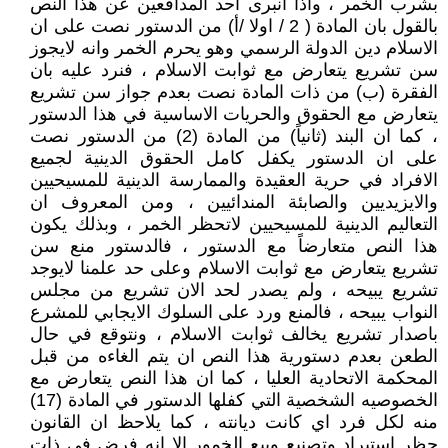
بشرب الخمر ، واذا انبرى احد المدافعين عن هذا النص
بالقول بان المادة ( 2 / اولا /أ) من الدستور نصت على ان
الاسلام دين الدولة الرسمي وهو يحرم الخمر وانه لايجوز
سن تشريع يتعارض مع ثوابت الاسلام ، فنرد عليه بان
الفقرة (ب) من ذات المادة نصت بعدم جواز سن تشريع
يتعارض مع الحقوق والحريات الاساسية في هذا الدستور
، كما ان البند (ثانياً) من المادة (2) من الدستور نصت
على ان الدستور يكفل كامل الحقوق الدينية لجميع
الافراد في حرية العقيدة والممارسة الدينية للمسيحيين
والايزيديين والصابئة المندائيين ، ومن المعروف ان
التعاليم الدينية للمسيحيين لاتحظر الخمر ، وبذلك يكون
هذا النص متعارضاً مع الدستور ، فالدستور منع سن
تشريع يتعارض مع ثوابت الاسلام وعلى حد علمنا لايوجد
تشريع يبيحه ، ولم يصدر لحد الان تشريع من مجلس
النواب يبيحه ، فالمنع ورد على السلوك الايجابي للمشرع
باصدار تشريع يخالف ثوابت الاسلام ، ونتوقع في حال
الطعن بعدم دستورية هذا النص ان يتم الغاءه من قبل
المحكمة الاتحادية العليا ، كما ان هذا النص يتعارض مع
الخصوصيه الشخصية التي كفلها الدستور في المادة (17)
منه لكل فرد اي كانت ديانته ، كما يلاحظ ان القانون
حظر استيراد وتصنيع وبيع الخمور الا انه فرض في ذات