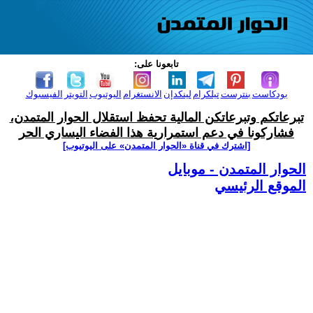
تابعونا على:
بودكاست
بنترست
تيلكرام
لينكدإن
الانستغرام
اليوتيوب
التويتر
الفيسبوك
تبرعاتكم وتبرعاتكن المالية تحفظ استقلال الحوار المتمدن،
فشاركونا في دعم استمرارية هذا الفضاء اليساري الحر
[اشترك في قناة ‫«الحوار المتمدن» على اليوتيوب]
الحوار المتمدن - موبايل
الموقع الرئيسي