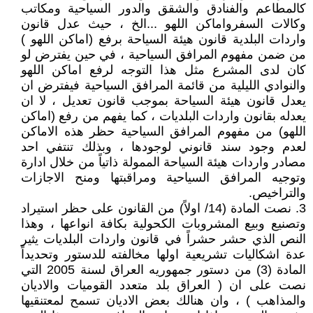
كالمطاعم والفنادق والشقق والدور السياحية ومكاتب
وكالات السفرواماكن اللهو ...الخ ، حيث عدل قانون
واردات البلدية قانون هيئة السياحة برفع (اماكن اللهو )
من ضمن مفهوم المرافق السياحية ، في حين يفترض لو
كان لدى المشرع مثل هذا التوجه لرفع اماكن اللهو
والنوادي الليلية من قائمة المرافق السياحية فيفترض ان
يعدل قانون هيئة السياحة بموجب قانون تعديل ، لا ان
يعدله بقانون واردات البلديات ، كما يفهم من رفع (اماكن
اللهو) من مفهوم المرافق السياحية حظر هذه الاماكن
لعدم وجود سند قانوني لوجودها ، وبذلك تنتفي احد
مصادر واردات هيئة السياحة الممولة ذاتياً من خلال ادارة
وتوجيه المرافق السياحية ومراقبتها ومنح الاجازات
والتراخيص.
3. نصت المادة (14/ اولاً) من القانون على حظر استيراد
وتصنيع وبيع المشروبات الكحولية بكافة انواعها ، وهذا
النص الذي حشر حشراً في قانون واردات البلديات يثير
عدة اشكاليات تشريعية اولها مخالفته للدستور وتحديداً
المادة (3) من دستور جمهوريه العراق لسنة 2005 التي
نصت على ان ( العراق بلد متعدد القوميات والاديان
والمذاهب ) ، وان هنالك بعض الاديان تسمح لمعتنقيها