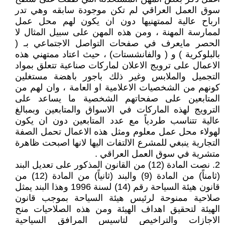
سوق العمل العراقي لم تكن موجودة سابقه وهي تدر
ارباح عالية لممتهنيها دون ان يكون لهم محل عمل
لممارسة المهنة ، ومن هذه المهن على سبيل المثال لا
الحصر مايعرف في صفحات التواصل الاجتماعي بـ (
بالبلوكرية ) و ( والفانشستات) ، حيث اعتاد ممتهني هذه
الاعمال على ترويج الاعلان لماركات صناعية تتعلق بمواد
التجميل والملابس وغير ذلك باجور باهضة مستغلين
كونهم من الشخصيات الاعلامية او العامة ، وان لهم من
المتابعين على صفحاتهم الشخصية ما يساعد على
الترويج لهذه الماركات في الاسواق والمتابعين وبمبالغ
عالية تتناسب طردياً مع عدد المتابعين دون ان يكون
لهولاء محل عمل معلوم ومثل هذه الاعمال تحمل الصفة
التجارية ينبغي للمشرع الالتفات اليها لانها اصبحت ظاهرة
متشرية في سوق العمل العراقي .
2. نصت المادة (12) من القانون المذكور على تعديل البند
(ثامناً) من المادة (9) والبند (ثانياً) من المادة (12) من
قانون هيئة السياحة رقم (14) لسنة 1996 وهذا البند يمثل
صلاحية ممنوحة لرئيس هيئة السياحة بموجب قانون
الهيئة لتحقيق اهداف الهيئة ومن هذه الصلاحيات منح
الاجازات والتراخيص لتاسيس المرافق السياحية