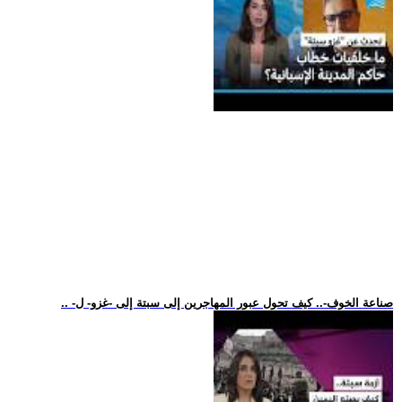
.. -صناعة الخوف-.. كيف تحول عبور المهاجرين إلى سبتة إلى -غزو- ل