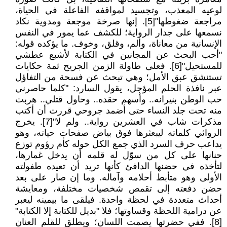
لوعيه المعذب، وتجسيد لمواقفه الفاعلة في الحياة،
مراجعة ضغوطها"[5]. إنها صرخة موجعة ومدوية نكاد
نسمعها على جدار الرواية؛ للكشف عما يمور في النفس
الإنسانية من معاناة، وألم، وقلق، وخوف. ما يؤكده قوله:
"أحب البحث عن المجانين في الكتابة لأشبع عطشي
للمستحيل"[6]. فعلى طاولة الزمن الجريح ثمة حكايات
تستنشق عبق الأمل؛ وهي تبحث عن فسحة من التفاؤل
عبر نافذة الحلم المؤجل، يقول السارد: "كلما حاصرني
حب الوطن بنيرانه.. وأسهم حقده.. وحاول قتلي.. هربت
منه تحت جلد النساء حتى أضمد جروحي قررت أن أكتب
مذكرات شاب في العشرين رواية.. ولم لا"[7]. يخرج
الروائي كلماته ليبعثرها فوق بياض صفحات حياته، وهو
يداعب حرف السرد الذي جمع الكل حوله كأم رؤوم توزع
حنانها على كل من سوّل له قلمه أن يدخل غمارها،
لتأخذه في حضنها الدافئ كأنها تريد أن تعيده طفولته
الأولى وهو متأبط أحلامه وآماله. وما إن صار على بعد
حضن دفعته إلى تقمص شخصيات مختلفة، ومعايشة
أحداث متعددة في لحظة واحدة. فيلقى ما بيمينه ليعبر
عن درامية اللحظة وقساوتها؛ فلا "بديل للكتابة إلا الكتابة"
[8]. ففي حضرتها يصمت اللسان؛ ويطلق للقلم العنان