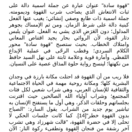
"قهوة سادة" عنوان عبارة عن جملة اسمية دالة على
ثبات الانتعاش الذي يصاحب شرب القهوة وديمومته.
جملة اسمية ذات طابع وصفي إنشائي؛ يغيب عنها الفعل
كبنية دالة على شرط الزمان. ومن ثم الإمساك بجوهر
المدلول؛ دون العَرَضِ الذي يشي به الفعل. عنوان يلبس
دثار القوة، لأن الروائي بحار يجيد اقتناص المعاني
وامتلاك الخطاب. بحيث ستصبح "قهوة سادة" محور
الكلام السردي؛ وقطب الرحّى في عملية الإبداع
اللفظي. وأمارة قوية وعلامة ثابتة على نهل السيد حافظ
من نكهتها؛ لينسج رواية حلوة المذاق عصية على النسيان.
فلا ريب من أن القهوة قد احتلت مكانة بارزة في وجدان
البشرية كلها؛ ومكانة روحية مهمة في الحياة الاجتماعية
والثقافية للإنسان العربي، وهي شراب شعبي لكل فئات
المجتمع؛ وشراب أولياء الله الصالحين حيث اقترنت
بجلساتهم وحلقات الذكر، وهي أول ما يستفتح الإنسان به
تباشير يوم جديد من الشراب. يقول السارد: "الصباح
بدون القهوة خطر"[14]. كما كانت جلسات الحكي لا
تحلى إلا في حضرة القهوة، "قالت شهرزاد وهي تشرب
آخر رشفة من فنجان القهوة وتطفىء ركوة النار: الآن