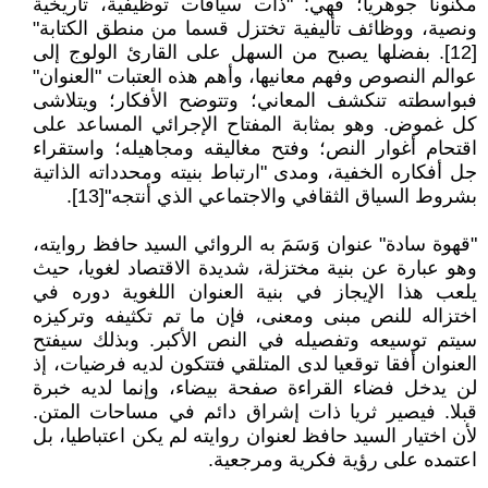
مكنونا جوهريا؛ فهي: "ذات سياقات توظيفية، تاريخية
ونصية، ووظائف تأليفية تختزل قسما من منطق الكتابة"
[12]. بفضلها يصبح من السهل على القارئ الولوج إلى
عوالم النصوص وفهم معانيها، وأهم هذه العتبات "العنوان"
فبواسطته تنكشف المعاني؛ وتتوضح الأفكار؛ ویتلاشى
كل غموض. وهو بمثابة المفتاح الإجرائي المساعد على
اقتحام أغوار النص؛ وفتح مغاليقه ومجاهيله؛ واستقراء
جل أفكاره الخفیة، ومدى "ارتباط بنيته ومحدداته الذاتية
بشروط السياق الثقافي والاجتماعي الذي أنتجه"[13].
"قهوة سادة" عنوان وَسَمَ به الروائي السيد حافظ روايته،
وهو عبارة عن بنية مختزلة، شديدة الاقتصاد لغويا، حيث
يلعب هذا الإيجاز في بنية العنوان اللغوية دوره في
اختزاله للنص مبنى ومعنى، فإن ما تم تكثيفه وتركيزه
سيتم توسيعه وتفصيله في النص الأكبر. وبذلك سيفتح
العنوان أفقا توقعيا لدى المتلقي فتتكون لديه فرضيات، إذ
لن يدخل فضاء القراءة صفحة بيضاء، وإنما لديه خبرة
قبلا. فيصير ثريا ذات إشراق دائم في مساحات المتن.
لأن اختيار السيد حافظ لعنوان روايته لم يكن اعتباطيا، بل
اعتمده على رؤية فكرية ومرجعية.