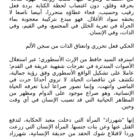
بحرقة وقلق، دون اغتصاب لحظة الكتابة بردة فعل
رقيب وحسيب، فجاء عطاؤه متحررا، أبيضا ناصعا لا
يخنقه سواد الأغلال. فهو مبدع بتركيبة معجونة بماء
الجرأة في تعرية الخلل في المجتمع، وفي القيم، وفي
الذات، وفي الإنسان.
الحكي فعل تحرري وانعتاق الذات من سجن الألم
استرفد السيد حافظ من الإرث الأسطوري؛ عبر استغلال
الأصوات المندثرة في تعرجات شفهية عريقة في القدم؛
عاملا على تشكيل الواقع الأسطوري وفق رؤية جمالية،
تكشف عن تناقضات الحياة. لا تروي أحداثا جرت في
الماضي وانتهت، وإنما تصور صراعا أبديا تعرفه الحياة
الإنسانية، وهو صراع موجود على الدوام ومظهر من
المظاهر الحياتية التي قد تصيب الإنسان في أي وقت
وحين.
إنها "شهرزاد" المرأة التي دخلت معبد الحكاية، لتدفع
القتل عنها وعن بنات جنسها. المرأة الإنسان التي زرعت
وردا لاقتلاع شوك الحقد من حديقة الإنسانية، شهرزاد