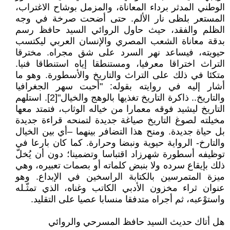
الوطني المدثر برداء المعاناة، والمزمل بوشاح الاغتراب،
المستعر بلظى نار الألم. حتى أضحت صرخة في وجه
الظلم والفقد، حیث حاول الروائي السيد حافظ رسم
بدقة معاناة الشعب المصري والإنسان العربي ليكتسب
حيويته، فيساعد نهر السرد على شق مجراه. مخترقا
التراث اختراقا معرفيا، ومستنطقا إياه استنطاقا فنيا.
متكئا في ذلك على التراث والتاريخ والأسطورة. وهو ما
أشار إليه في روايته بقوله: "أحبت سهر الجغرافيا
والتاريخ.. ذاكرة التاريخ تغذيها بالوهج والخيال"[2]. استلهم
التاريخ ليشيد فوقه معمارا من خياله الوثاب، فتمتد معها
مخيلته لصوغ التاريخ صياغة جديدة لتمنحه قراءة جديدة
بل حياة جديدة. ومنح هذا التضافر بينهما –أي بين الخيال
والتارخ- الرواية حيوية ونبضا وحرارة. كما كان بارعا في
توظيفه أسطورة شهرزاد اقتباسا وتضمينا؛ دون أن يُخلّ
ذلك بإيقاع سرده ولا بنبض كلماته أو بصمات تعبيره، وهي
ميزة المتمرسين بالكتابة الراسخين في الإبداع. وهو
عنوان ثراء مخزون الأدبي الكاتب وغناه، الذي تمثّـله
واستوْعبه، ثم أجراه متدفقا منسابا عصيا على التقليد.
هل أتاك حديث السيد حافظ المسرحي والروائي