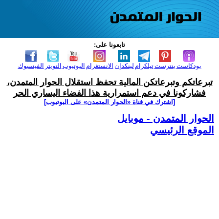
تابعونا على:
بودكاست
بنترست
تيلكرام
لينكدإن
الانستغرام
اليوتيوب
التويتر
الفيسبوك
تبرعاتكم وتبرعاتكن المالية تحفظ استقلال الحوار المتمدن،
فشاركونا في دعم استمرارية هذا الفضاء اليساري الحر
[اشترك في قناة ‫«الحوار المتمدن» على اليوتيوب]
الحوار المتمدن - موبايل
الموقع الرئيسي