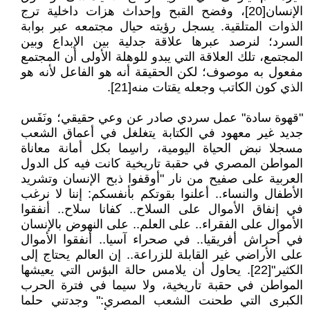
الإنسان[20]، وفضح القبح وإحداث هزات داخلية ترج
الذوات المتلقية. يسجل رؤيته حيال مجتمعه عبر بوابة
السرد؛ لنرصد عبرها علاقة جدلية بين الإبداع وبين
المجتمع، تلك العلاقة التي يبدو للوهلة الأولى أن المجتمع
مفعول به موصوف؛ لكن الحقيقة أنه هو الفاعل لأنه هو
الذي كون الكاتب وجعله يقتات منه[21].
"قهوة سادة" عمل سردي صادر عن وعي حقيقي؛ ونَفَس
جديد غير معهود في الكتابة يتغلغل في أعماق الشعب
مسجلا نبض الحياة اليومية، راسِما بكل أمانة معاناة
المواطن المصري في حقبة تاريخية كانت فيه كل الدول
العربية على صفيح من نار "أوقفوا ذبح الإنسان وتشريد
الأطفال والنساء.. أعلنوا بقوتكم بأنفسكم: إننا لا نرغب
في إنفاق الأموال على السلاح.. كفانا سلاح.. أنفقوا
الأموال على الفقراء.. على العلم.. على النهوض بالإنسان
في أحراش أفريقيا.. في صحراء آسيا.. أنفقوا الأموال
على الأراضي غير القابلة للزراعة.. إن العالم يحتاج إلى
الكثير"[22]. يحاول أن يلامس حالة البؤس التي يعيشها
المواطن في حقبة تاريخية، ولا سیما في فترة الحرب
الكبرى التي طحنت الشعب المصري:" وجدتني حلما