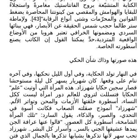
الكتابة المتشبّعة بروح الفانتاستيك مغامرةً واستجلاءً
للبقايا والهوامش والمقصي من كينونتنا المحاصرة بضغط
القوانين والمحرّمات وشتى أنواع الرقابة"[43]. ولإماطة
ستر طالما حجب شمس الحقيقة عن الأبصار، فهي ببنائها
السردي ومضمونها الخرافي تعتبر هروبا من الأوضاع
الواقعية المتردية،حدَّ يمكننا القول إن الكاتب يصنع
أسطورته الخاصة.
هذه صورتها وذاك شأن الحكي
في النهار تولد الحكاية، وفي أول الليل نحكيها، وفي آخره
ننام على وقعها. كان شهريار يسهر كل ليلة مستوحشا
فصار سجين حكايا شهرزاد. هذه المرأة التي أوتيت "علم"
الحكايا فتسللت لتروي للعالم دور امرأة ليست ككل
النساء، أسطورة خلقتها الأزمات والمحن وتواتر الألم.
"شهرزاد" أنموذج صقلته الصعاب فكانت أسوة في
التحدي، والصبر، والذكاء، يقول السارد: "تلك المرأة
الشامخة، أسطورة كل العصور. "قالوا عنها عرافة الجن
يمدها عشيقها الجني بالسر.. وأسرار كل البشر.. شهرزاد
تحب سهر لأنها تذكرها بشبابها تذكرها بالجمال الذي فتن