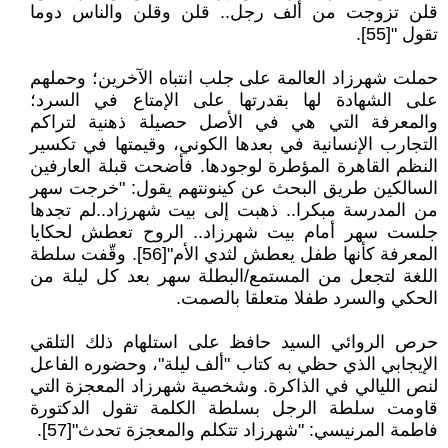
قلن تزوجت من ألف رجل.. قلن وقلن والناس دوما
تقول "[55].
حملت شهرزاد العالمة على جلب انتباه الآخرين؛ وحملهم
على الشهادة لها بقدرتها على الإمتاع في السرد؛
والمعرفة التي هي في الأصل حصيلة ذهنية لتراكم
التجارب الإنسانية في بعدها الكوني، وقيمتها في تكسير
النظم القاهرة المؤطرة لوجودها. فأضحت قبلة العارفين
السالكين طريق البحث عن كينونتهم يقول: "خرجت سهر
من المدرسة مبكرا.. ذهبت إلى بيت شهرزاد..لم تجدها
جلست سهر أمام بيت شهرزاد.. الروح تعطش لحكايا
المعرفة كأنها طفل يعطش لثدي الأم"[56]. وقّفت سلطة
اللغة لتجعل من المستمع/البطلة سهر بعد كل ليلة من
الحكي والسرد طفلا متعلقا بالصمت.
حرص الروائي السيد حافظ على استلهام ذلك التلقي
الإيجابي الذي حظي به كتاب "ألف ليلة"، وحضوره الفاعل
لنص الليالي في الذاكرة. وشخصية شهرزاد المعجزة التي
قاومت سلطة الرجل بسلطة الكلمة تقول الدكتورة
فاطمة المرنيسي: "شهرزاد تتكلم والمعجزة تحدث"[57].