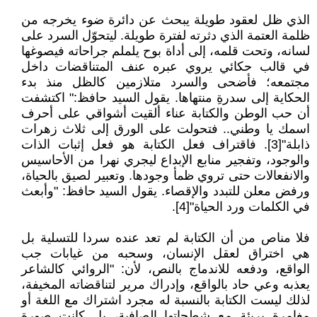
الذي ظل لعقود طويلة يبحث عن دائرة ضوء يخرجه من
ظلمة العتمة الذي دثرته لفترة طويلة. ليتحوّل السرد على
لسانه، وتحت قلمه، إلى أداة بوح يلملم جراحاته فيصوغها
في قالب حكائي يروي عبره عنف المتناقضات داخل
مجتمعه؛ فأضحى والسرد متلازمين كالظل منذ بدء
الحكاية إلى سدرةِ منتهاها. يقول السيد حافظ:" اكتشفت
أن حب الوطن والكتابة عناء ألقيت أشواقي على أحرف
اسمك يا وطني.. فتحولت على الورق إلى ثلاث زهرات
ذابلة"[3]. فاقتراف فعل الكتابة هو فعل إثبات الذات
والوجود، وتفجير منابع الإبداع ليجري نهرا من الأحاسيس
والانفعالات حتى تروي ظمأ وجودها. وتعبير لصيق بالحياة،
ورفض معلن للتبدد والإقصاء. يقول السيد حافظ: "وأبعث
في الكلمات ورد الحياة"[4].
فلا مناص من أن الكتابة لم تعد عنده سردا للتسلية بل
هي اختراق لعقل الإنسان، وسحبه من غيابات جب
الواقع، ودفعه للاندماج بالنص، لأن: "الروائي كالشاعر
يعذبه وعي حاد بالواقع، وإدراك مرير لتناقضاته المخيفة،
لذلك ليست الكتابة بالنسبة له مجرد اشتراك مع اللغة أو
مغامرة بريئة مع شطحاتها الصافية، بل كانت صورة