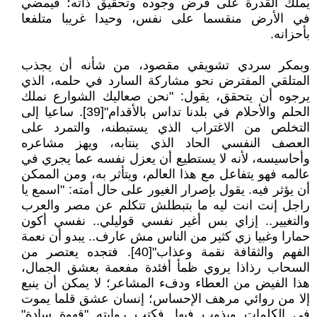
يملك القدرة على فرض وجوده وتحقيق ذاته؛ فيمضي
في الأرض منقسما على نفس، وحيدا غريبا متلفعا
بأحزانه.
وبمكر سردي تشويقي مقصود، من شأنه أن يجذب
المتلقي المفترض نحو مشاركة السارد في حلمه، الذي
يرجوه أن يتحقق، يقول: "نحن صعاليك الشوارع نملك
الحلم والأحلام في بلدنا تداس بالأقدام"[39]. ساعيا إلى
التخلص من الاغتراب الذي يستبطنه، والتمرد على
العصف النفسي الحاد الذي ينتابه، ويهز مشاعره
وأحاسيسه، لأنه لا يستطيع أن يعزل نفسه عما يجري في
عالمه فهو يتفاعل مع هذا العالم، ويتأثر به، ومن الممكن
أن يؤثر فيه. يقول بإصرار الغيور على حال أمته: "اسمع يا
راجل إنت انت ليه ما بتبطلش تتكلم عن مصر والعرب
والتغيير.. إزاي بس أغير نفسي قوليلي.. نفسي أكون
حمارا وغبيا زي كثير من الناس مش عارف.. يبدو أن نعمة
الفهم والثقافة نقمة وعذاب"[40]. فتجده يعتصر من
السحاب رذاذا يروي ظمأ أفئدة مفعمة بعشق الجمال،
هذا الفيض من العطاء ودفء المشاعر؛ لا يمكن أن ينبع
إلا من روائي مرهف الإحساس؛ إنسان عشق قلما يموت
في الكلمات ويذوب فيها. فكتب روايته "قهوة سادة"