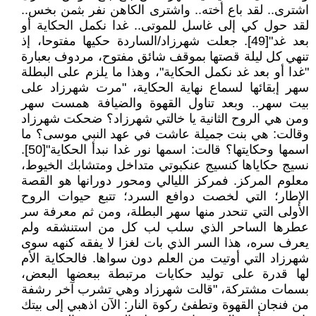
اشترى.. لقد باع أخته.. واشترى الكاهن نفر بثمن بخس..
لقد حول كي إلى غاسل للموتى.. غدا نكمل الحكاية أو
بعد غد"[49]. جعلت شهرزاد/الساردة حكيها مفتوحا، إذ
تنهي كل ليلة قصتها بموقف شائق مفتوح، مردوف بعبارة
"غدا أو بعد غد نكمل الحكاية"، وهذا ما يلزم على البطلة
سهر إبقائها لسماع نهاية الحكاية، "مرت شهرزاد على
بيت سهر.. وبعد تناول القهوة والضيافة همست سهر
ومن هي الروح الثانية يا خالتي شهرزاد؟ ضحكت شهرزاد
وقالت: هي بنت جميلة عاشت في عهد النبي موسى؟ ما
اسمها وحكايتها؟ قالت: اسمها نور غدا نبدأ الحكاية"[50].
نسيج حكاياها كنسيج عنكبوتي متداخل ومتشابك الخيوط،
معلوم المركز. فمركز الليالي ومحور دورانها هو القصة
الإطار؛ التي لخصت دوافع السرد؛ تتبع حيوات الروح
الأولى التي تنحدر منها سهر البطلة، ومن ثم معرفة سر
عطرها الساحر الذي سلب لب كل من استنشقه ولم
يعرف سره، هذا السر الذي بات لغزا لا يفقه كنهه سوى
شهرزاد التي أوتيت من العلم دون سواها. فالحكاية الأم
لها قدرة على توليد حكايات مرتبطة ببعضها البعض،
بسمات مشتركة، "قالت شهرزاد وهي تشرب آخر رشفة
من فنجان القهوة وتطفئ ركوة النار: الآن اذهبي إلى بيتك