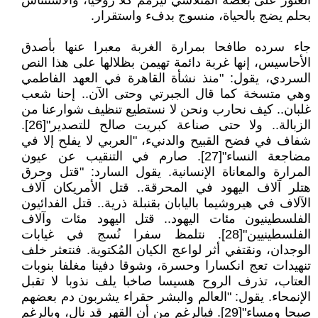
العثور على بعضه المتلاشي ليرمم كلا روحيا، والاستئناس
بحلم يضج بالحياة، منسوج بدفء واستقرار.
جاء سرده طافحا بمرارة الغربة معبرا عنها بأصدق
الأحاسيس، إنها غربة دائمة تهيمن بظلالها على هذا النص
السردي، يقول: "منذ نشأة القاهرة في العهد الفاطمي
وهي متسخة كما قال الجبرتي وحتى الآن.. إحنا شعب
غلبان.. كيف نحارب ونحن لا نستطيع تنظيف شوارعنا من
الزبالة.. ولا حتى صناعة كبريت صالح للتصدير"[26].
شفاف في فضح القبيح والدنيء، "العربي لا يفلح إلا في
مضاجعة النساء"[27]. صارم في التنقيب عن عيون
المرارة والمعاناة الإنسانية. يقول السارد: "قتل وحرق
هتلر آلاف اليهود في المحرقة.. قتل الأمريكان آلاف
الآلاف في هيروشيما باليابان بقنبلة ذرية.. قتل الفدائيون
الفلسطينيون مئات اليهود.. قتل اليهود مئات وآلاف
الفلسطينيين"[28]. نتلمظ سفرا نُسج في غيابات
الوجدان، ونقتفي أثر لواعج الكيان المُكتوية. فنتعثر خلف
تنهيدات تعج انكسارا وحسرة، وشوقا دفينا مغلفا بنوبات
العتاب، تذرف الروح هسيسا صاخبا يلف نذوبا لا تقبل
الإنمحاء. يقول: "العالم والبشر حقراء يشربون دم بعضهم
صبحا ومساء"[29]. فبالرغم من أن القهر قد نال، وبالرغم