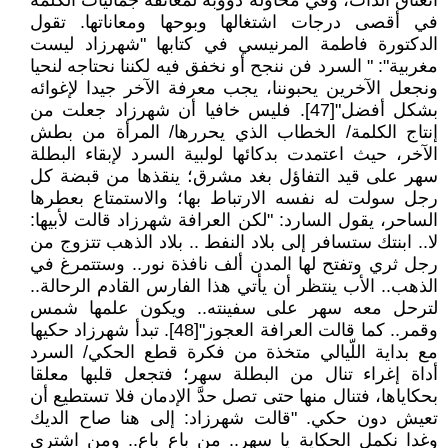
انعتاق الذات، وفي محاولة دؤوبة لمعانقة جماليات الكلمة
في أقصى درجات اشتغالها وبوحها ومعاناتها. تقول
الدكتورة فاطمة المرنيسي في كتابها "شهرزاد ليست
مغربية": " السرد فن ننجح أو نخفق فيه لكننا نحتاجه لنحيا
ونجعل الآخرين يحبوننا، يجب معرفة الآخر جيدا لإغوائه
بشكل أفضل"[47]. فليس خافيا أن شهرزاد جعلت من
إنتاج الكلمة/ الخطاب الذي يحررها/ المرأة من بطش
الآخر، حيث اعتمدت بدكائها لولبية السرد لإبقاء البطلة
سهر على قيد التفاؤل بغد مشرق؛ ينقذها من قبضة كل
رجل سولت له نفسه الارتباط بها؛ والاستمتاع بعطرها
الساحر، يقول السارد: "لكن العرافة شهرزاد قالت لأبيها:
لا.. ابنتك ستسافر إلى بلاد النفط .. بلاد الذهب تتزوج من
رجل ثري وتفتح لها المدن ألف نافذة نور.. وستتمرغ في
الذهب.. الأب ينتظر أن يأتي هذا الفارس القادم الرحالة..
لترحل معه سهر على سفينته.. ويكون علمها شمس
وقمر.. كما قالت العرافة العجوز"[48]. تبدأ شهرزاد حكيها
مع بداية اللّيالي متخذة من فكرة قطع الحكي/ السرد
أداة إغراء تنال من البطلة سهر؛ فتجعل قلبها معلقا
بحكاياها، فتنال منها حتى تصل حدَّ الإدمان فلا تستطيع أن
تعيش دون حكي. "قالت شهرزاد: إلى هنا صاح الديك
وغدا نكمل الحكاية يا سهر.. من باع باع.. ومن اشترى