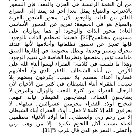
من أن النغمة الرئيسة هي الحزن والفقد، فإن الشعور
بالاغتراب والضياع يمثل بعدا آخر قد يمتد إلى الصراع
القائم بين الذات والوجود. لأن: "محور الشعور بالغربة
والضياع هو في الحقيقة؛ تفريع عن المحور الأساسي
العام؛ محور الذات والوجود؛ أو هما يتوازيان على
مستويين مختلفين"[30]. فحينما تصطدم الذات بالوجود؛
فإنها تعجز عن تحقيق تطلعاتها وأحلامها لأنها عندئذ
تتحرك وتسير وحدها، وتظل محبوسة في إطارها الضيق
مادامت تؤمن بمنطقها ونظرتها الخاصة في تقييم الوجود،
وهذا ما نلمسه في كلامه:" الفقراء ليسوا أبناء الله على
الأرض.. بل أبناء الشيطان.. الفقر الذي وأد أحلامهم
فصاروا أعداء بعضهم بلا سبب.. يكرهون بعضهم بلا
سبب.. الفقراء أبناء الشيطان في كثير من الأحيان لأن
الرجال الفقراء من كثرة التعب والهزال والمرض..لا
يضاجعون النساء.. فيضاجعهن الشيطان نيابة عنهم..
فيخرج أولاد الفقراء مجرمين عشوائيين.. سفهاء.. لا
يعرفون الله إلا كلمة لا فعل.. أولاد الفقراء أبناء الشيطان
إلا من رحم ربي واصطفى.. أما أولاد الأغنياء معظمهن
أغبياء بسبب أكل اللحوم بكثرة.. إلا من وهب ربي
وأعطى.. الفقر هو الذي قال للرب لا"[31].