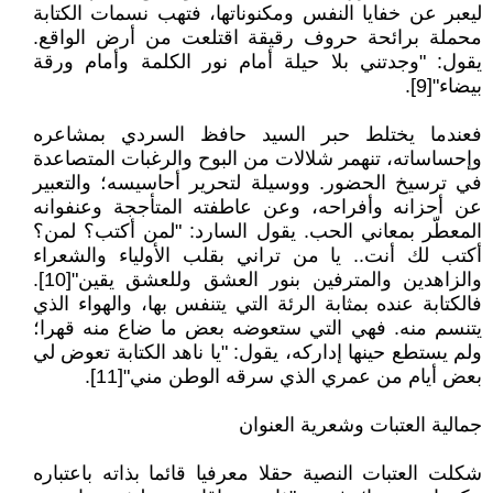
ليعبر عن خفايا النفس ومكنوناتها، فتهب نسمات الكتابة
محملة برائحة حروف رقيقة اقتلعت من أرض الواقع.
يقول: "وجدتني بلا حيلة أمام نور الكلمة وأمام ورقة
بيضاء"[9].
فعندما يختلط حبر السيد حافظ السردي بمشاعره
وإحساساته، تنهمر شلالات من البوح والرغبات المتصاعدة
في ترسيخ الحضور. ووسيلة لتحرير أحاسيسه؛ والتعبير
عن أحزانه وأفراحه، وعن عاطفته المتأججة وعنفوانه
المعطّر بمعاني الحب. يقول السارد: "لمن أكتب؟ لمن؟
أكتب لك أنت.. يا من تراني بقلب الأولياء والشعراء
والزاهدين والمترفين بنور العشق وللعشق يقين"[10].
فالكتابة عنده بمثابة الرئة التي يتنفس بها، والهواء الذي
يتنسم منه. فهي التي ستعوضه بعض ما ضاع منه قهرا؛
ولم يستطع حينها إداركه، يقول: "يا ناهد الكتابة تعوض لي
بعض أيام من عمري الذي سرقه الوطن مني"[11].
جمالية العتبات وشعرية العنوان
شكلت العتبات النصیة حقلا معرفیا قائما بذاته باعتباره