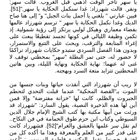
يا سهر تأخر الوقت اذهبي قبل الغروب. قالت سهر:
ونفر. قالت شهرزاد: غدا سنكمل الحكاية يا سهر."[51].
فبين عبارتي " بلغني يا أجمل بنات الجبل" و" إلى هنا صاح
الديك وغدا نكمل الحكاية يا سهر " ترسم شهرزاد عالمها
بفضاء معماري وهيكل لولبي يرتكز إلى رؤية شمولية. إذ
تكمن وظيفة الليالي في كونها تجسد تقطيعًا يبعث على
إغراء المتابعة والترقب، ويحث على التتبع والاستمرار،
وبدون هذا الفصل السردي ستبدو حكايات شهرزاد تراكمًا
لا حضور له، حتى تمر البطلة "سهر" بمحطتي توقف لا
غنى له عنهما؛ نهاية الحكاية ونهاية الليلة، وبين هاتين
المحطتين تتزايد متعة السرد وبهجته.
لا ريب أن شهرزاد التي أنقذت حياتها وبنات جنسها من
الموت بـ"القصة المحكية" عندما قبلت التحدي لتحطم
الجبروت والظلم، كانت لها "خزانة مفترضة" وإلا فمن
أين لها هذه الذخيرة النصية، يقول السارد: "شهرزاد قد
ورثت من أبيها مكتبة بها كتب الشيخ الإمام جلال الدين
السيوطي وكتاب ابن حزم طوق الحمامة في فن النكاح..
لم تقل سر علمها بالعشق والغرام"[52]. فشهرزاد كانت
على قدر كبير من العلم والمعرفة وهذا ما أكده كل من
اخترق حصنها. تقول الدكتورة فاطمة المرنيسي: "أعود