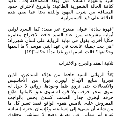
البرد والقهوة السادة قبل وبعد المضاجعة"[18]. تأكيد
كثافة الحالة الشعورية الطاغية؛ والنزوع لاختراق حدود
المسافة بين شرب القهوة واللذة بحثا عما يبقي هذه
العلاقة على قيد الاستمرارية.
"قهوة سادة" عنوان مفتوح غير مقيد؛ كما السرد لولبي
أبوابه مشرعة، يبرز عناد السيد حافظ لاجتراح مغامرة
حكايا أخرى. يقول في نهاية الرواية على لسان شهرزاد:
"هي بنت جميلة عاشت في عهد النبي موسى؟ ما اسمها
وحكايتها؟ قالت: اسمها نور غدا نبدأ الحكاية"[19].
ثلاثية الفقد والجرح والاغتراب
يُعَدُّ الروائي السيد حافظ من هؤلاء المبدعين، الذين
فجروا منابع الإبداع ليجري نهرا من الأحاسيس
والانفعالات حتى تروي ظمأ وجودها. روائي لا حول له
سوى سحر حرفه، ولا قوة له سوى عبق كلماتها. طوَّع
حرفه ليخرق جدار الصمت كمبدع يحس بالواجب
المفروض عليه. يلامس هموم الواقع قصد تغيير كل ما
من شأنه أن يسيء إلى إنسانيته، وكإنسان يحترم إنسانية
غيره لم يتوانى في تعرية وضع لا يتماشى وحقوق