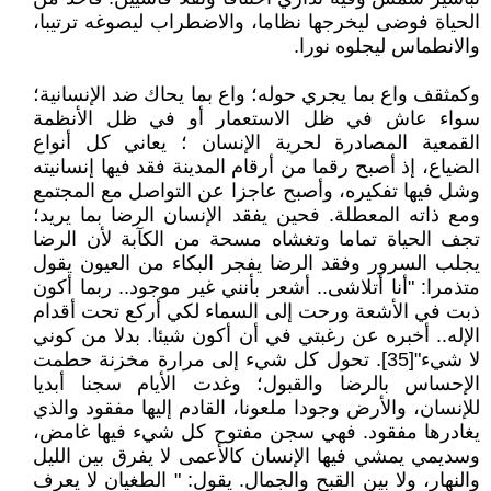
الحياة فوضى ليخرجها نظاما، والاضطراب ليصوغه ترتيبا،
والانطماس ليجلوه نورا.
وكمثقف واع بما يجري حوله؛ واع بما يحاك ضد الإنسانية؛
سواء عاش في ظل الاستعمار أو في ظل الأنظمة
القمعية المصادرة لحرية الإنسان ؛ يعاني كل أنواع
الضياع، إذ أصبح رقما من أرقام المدينة فقد فيها إنسانيته
وشل فيها تفكيره، وأصبح عاجزا عن التواصل مع المجتمع
ومع ذاته المعطلة. فحين يفقد الإنسان الرضا بما يريد؛
تجف الحياة تماما وتغشاه مسحة من الكآبة لأن الرضا
يجلب السرور وفقد الرضا يفجر البكاء من العيون يقول
متذمرا: "أنا أتلاشى.. أشعر بأنني غير موجود.. ربما أكون
ذبت في الأشعة ورحت إلى السماء لكي أركع تحت أقدام
الإله.. أخبره عن رغبتي في أن أكون شيئا. بدلا من كوني
لا شيء"[35]. تحول كل شيء إلى مرارة مخزنة حطمت
الإحساس بالرضا والقبول؛ وغدت الأيام سجنا أبديا
للإنسان، والأرض وجودا ملعونا، القادم إليها مفقود والذي
يغادرها مفقود. فهي سجن مفتوح كل شيء فيها غامض،
وسديمي يمشي فيها الإنسان كالأعمى لا يفرق بين الليل
والنهار، ولا بين القبح والجمال. يقول: " الطغيان لا يعرف