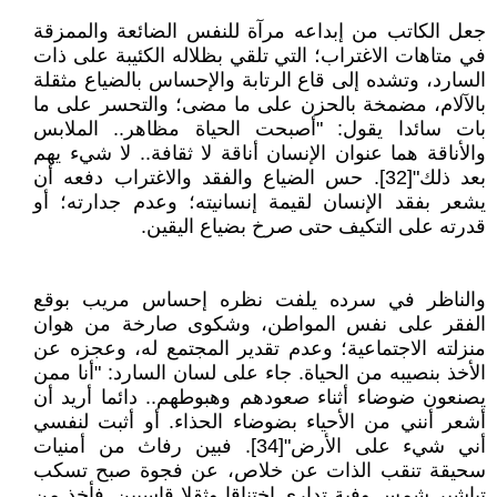
جعل الكاتب من إبداعه مرآة للنفس الضائعة والممزقة
في متاهات الاغتراب؛ التي تلقي بظلاله الكئيبة على ذات
السارد، وتشده إلى قاع الرتابة والإحساس بالضياع مثقلة
بالآلام، مضمخة بالحزن على ما مضى؛ والتحسر على ما
بات سائدا يقول: "أصبحت الحياة مظاهر.. الملابس
والأناقة هما عنوان الإنسان أناقة لا ثقافة.. لا شيء يهم
بعد ذلك"[32]. حس الضياع والفقد والاغتراب دفعه أن
يشعر بفقد الإنسان لقيمة إنسانيته؛ وعدم جدارته؛ أو
قدرته على التكيف حتى صرخ بضياع اليقين.
والناظر في سرده يلفت نظره إحساس مريب بوقع
الفقر على نفس المواطن، وشكوى صارخة من هوان
منزلته الاجتماعية؛ وعدم تقدير المجتمع له، وعجزه عن
الأخذ بنصيبه من الحياة. جاء على لسان السارد: "أنا ممن
يصنعون ضوضاء أثناء صعودهم وهبوطهم.. دائما أريد أن
أشعر أنني من الأحياء بضوضاء الحذاء. أو أثبت لنفسي
أني شيء على الأرض"[34]. فبين رفاث من أمنيات
سحيقة تنقب الذات عن خلاص، عن فجوة صبح تسكب
تباشير شمس وفية تداري اختناقا وثقلا قاسيين. فأخذ من