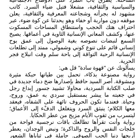
الساخنة؛ يطرقُ بابَ التمرد على الأوضاع الاجتماعية
والسياسية والثقافية، مشعلا فتيل ضياء السرد. كاتب
مشهود له بجرأته وشجاعته المعرفية والثقافية، يعلن
موقفه دون مواربة أو خفاء وهو يحدثنا عن كوة ضوء، عبر
احتراف هتك الحجب واستنطاق المساحات المسكوت
عنها، وكشف المعاني الإنسانية الثاوية في أعماقها. يصيخ
السمع لنبضات نصوصه بغية الوصول إلى عمق بوح
إنساني قائم على تنوع كوني وشمولي، ممتد إلى تطلعات
الإنسانية الرحبة التواقة إلى باحة سلم وقت انبلاج فجر
الحرية.
يسألونك عن "قهوة سادة" قل هي:
رواية مصنوعة بذكاء، تحمل بين طياتها حبكة مثيرة
ومشوقة. أصر السيد حافظ بإصدارها ضخ دماء جديدة في
صلب الكتابة السردية، محاولا تشييد جسور إبداع رجل
في جعبته ما يبشر بمستقبل سردي به عمق، وروح،
وحياة. فعندما تكون الحروف تائهة على الشفاه، فيعقد
معها الكلام؛ ينبثق السرد ويتغلغل الدفْء إلى الأعماق؛
ليتسرب من ثقوب الأيام مزيج من عطر الحكايا.
رواية وأنت تقرأها تطالعك باقات نرجسية فواحة من
خلجات النفس والروح والذاكرة؛ ونبض الوجدان، يعطر
أريجها دنيا الحب الصوفي. حاملة في ثناياها الشعور