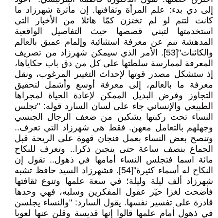
إلى ذي بدء: علم المرأة وثقافتها. إن مأثرة شهرزاد ما
كانت لتتم لو لم تختزن كمّا هائلا من الأخبار التي
استخدمتها لتبني قصصها حيث التفاصيل الواقعية
المدهشة تنم عن معرفة استثنائية وإلمام عميق بالعالم
والكائنات"[53]. الأمر الذي سيمكن شهرزاد من تصريف
المعرفة لممارسة سلطتها على كل من دق باب حكاياها،
إذ ستشكل مصدر قوتها لإحداث التغيير المرغوب، ونقل
معرفة ما بالعالم، إلى معرفة أوسع وأشمل لتحقيق
التجاوز وفرض البديل الممكن لإعادة الحياة لمجراها
الطبيعي والإنساني جاء على لسان السارد قوله: "تجلس
النساء تحت ركبتها يشكين من ضعف الرجال الجنسي
وجهلهم بالتعامل معهن. فقط هي شهرزاد التي تعرف..
وتنصح بعض النساء بعمل فنجان قهوة على الريحة قبل
الجماع بنصف ساعة حتى ينجبن ذكرا.. وتعرف للنكاح
مائة اسما فتجلس النساء أمامها في ذهول.. تقول إن
النكاح له أسماء كثيرة"[54]. فشهرزاد السيد حافظ تشبه
شهرزاد ألف ليلة وليلة؛ في سعة علمها وتنوع ثقافتها
فأضحت لغزا حيّر عقول المفكرين وسلبه، فهي وحدها
قادرة على تفسير نفسها. يقول السارد: "والنساء يجلسن
في ذهول أمام علمها قالوا إنها قديسة وقلن عنها لعوبا