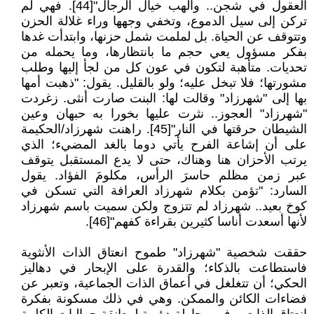
العقول في شجن.. وألهب خيال الرجال"[44]. فهي لم
تركن إلى سيل الدموع، وتخفي وجهها وراء غلالة الحزن
وتتوقف عن الحياة. بل لملمت شمل حزنها، وابتدأت غدها
بفكر مسؤول يعي حجم ما بانتظارها، وما يحمله من
تحديات. متأهبة لتكون في عون كل من لجأ إليها وطلب
مشورتها؛ فلا تبخل عليه؛ ولو بالقليل. يقول: "ذهبت أمها
بها إلى "شهرزاد" وقالت لها: البنت صارت أنثى. زغردت
"شهرزاد" العجوز.. نثرت عليها بخورا به حبهان وعين
الشيطان حرقتها في النار"[45]. راهنت شهرزاد/الحكيمة
على أن إشاعة الفرح يأتي دوما بالغد المضيء؛ الذي
يرتب الأحزان هنا وهناك، حتى لا يدع المستقبل يتوقف
عبر زمن مظلم حاسرَ الرأس، مكلومَ الفؤاد. يقول
السارد: "تؤمن بكلام شهرزاد العرافة التي تسكن في
كوخ بعيد.. شهرزاد لم تتزوج ولكن سميت باسم شهرزاد
لأنها أسعدت أناسا كثيرين بقراءة كفهم"[46].
حققت شخصية "شهرزاد" طموح انعتاق الذات الأنثوية
فاستطاعت بالذكاء؛ والقدرة على الإبحار في دهاليز
الحكي؛ أن تتغلغل في أعماق الذات الجماعية، وتعبر عن
فضاءات الكائن والممكن. وهي في ذلك مسكونة بفكرة