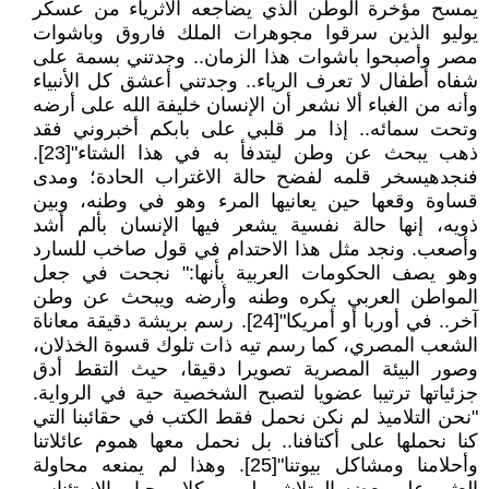
يمسح مؤخرة الوطن الذي يضاجعه الأثرياء من عسكر
يوليو الذين سرقوا مجوهرات الملك فاروق وباشوات
مصر وأصبحوا باشوات هذا الزمان.. وجدتني بسمة على
شفاه أطفال لا تعرف الرياء.. وجدتني أعشق كل الأنبياء
وأنه من الغباء ألا نشعر أن الإنسان خليفة الله على أرضه
وتحت سمائه.. إذا مر قلبي على بابكم أخبروني فقد
ذهب يبحث عن وطن ليتدفأ به في هذا الشتاء"[23].
فنجدهيسخر قلمه لفضح حالة الاغتراب الحادة؛ ومدى
قساوة وقعها حين يعانيها المرء وهو في وطنه، وبين
ذويه، إنها حالة نفسية يشعر فيها الإنسان بألم أشد
وأصعب. ونجد مثل هذا الاحتدام في قول صاخب للسارد
وهو يصف الحكومات العربية بأنها:" نجحت في جعل
المواطن العربي يكره وطنه وأرضه ويبحث عن وطن
آخر.. في أوربا أو أمريكا"[24]. رسم بريشة دقيقة معاناة
الشعب المصري، كما رسم تيه ذات تلوك قسوة الخذلان،
وصور البيئة المصرية تصويرا دقيقا، حيث التقط أدق
جزئياتها ترتيبا عضويا لتصبح الشخصية حية في الرواية.
"نحن التلاميذ لم نكن نحمل فقط الكتب في حقائبنا التي
كنا نحملها على أكتافنا.. بل نحمل معها هموم عائلاتنا
وأحلامنا ومشاكل بيوتنا"[25]. وهذا لم يمنعه محاولة