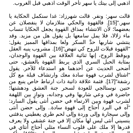
اذهبي إلى بيتك يا سهر تأخر الوقت اذهبي قبل الغروب.
قالت سهر: ونفر. قالت شهرزاد: غدا سنكمل الحكاية يا
سهر."[15]. فالقهوة والحكي متلازمان لا ينفصلان عن
بعضهما؛ لأن الانتشاء بمذاق القهوة يجعل الحكايا تنساب
ماء زلالا، فلا يمل سامعها بل يقول هل من مزيد. وقد
ينتشي شاربها حدَّ السكر ولعا بمذاقها المميز يقول:
"القهوة قبلات للروح كي تنهض"[16]. مشروب ينبه العقل
ويوقظ الروح، إنها ثنائية العلاقة بين القهوة والوجدان،
بمثابة الحبل السري الذي يربط القهوة بالعشق، حتى
أضحى الحديث عن أحدهما هو استدعاء للآخر. يقول
"اشتاق لشرب قهوة سادة معك وارتشاف قبلة مع كل
رشفة"[17]. فثمة علاقة ذاتية ذات ارتباط خاص ينبع من
حنين نوستالجي للعودة لسحر جنة العشق ودهشتها؛
حاضرة في وعي شاربها وفي وجدانه، وتوازٍ بين اللهفة
لشرب قهوة وبين الارتماء في حضن أنثى يقول السارد:
"آه في البرد أحتاج إلى قهوة سادة.. وإلى حضن أنثى
وإلى سيجارة وإلى وردة وإلى لحم طري يغطيني يدفئني
ينسيني أنثى ليس لها مكان إلا في جنة عشقي ولا يعرف
قدرها إلا ملك على قلوب النساء مثلي أحتاج أنثاي في