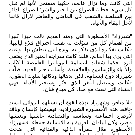
التي كانت وما تزال قائمة، حكيها مستمر. لأنها لم تقل
كل شيء، فحالة الصراع بين الخير والشر؛ الصراع الدائر
بين السلطة والشعب في الماضي والحاضر لازال قائما
لأجل البقاء والحياة.
"شهرزاد" الأسطورة التي ومنذ القديم نالت حيزا كبيرا
من اهتمام كل من سوّلت له نفسه اختراق قلاع لياليها،
فكانت تفكيره الذي يفكر به، ويده التي يبطش بها، وعينه
التي يرى بها العالم، فلقد كانت سراجه المنير الذي يقتفي
أثره. فكما شغلت ابتسامة الموناليزا الغامضة الكتّاب
والأدباء والرّسامين والفلاسفة، وأسالت حبر العديد، ظلّت
شهرزاد دون ابتسامة، لكن بدهائها وذكائها سلبت العقول،
فكانت وستظل اللّغز الذي حيّر وسيحير الأدباء. فهي
العنقاء التي تبعث مع مداد كل مبدع فنان.
فلا مناص وشهرزاد بهذه القوة أن يستلهم الروائي السيد
حافظ هذه الأسطورة الشهرزادية، فيعيشها كإنسان وناقد
لأوضاع اجتماعية وسياسية واقتصادية عاشتها وتعيشها
مصر، وكل البلدان العربية بله الإنسانية جمعاء. فشهرزاد
الأسطورة مثال للمرأة الذكية والفدائية التي ضحت