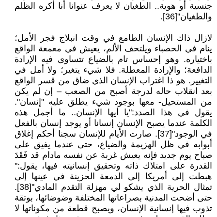
جنسية أو هوية.. الطغيان لا يعرف عنوانا أنا أكره الظلم
والطغيان"[36].
لازال ذاك الإنسان الطامع في وقت انبلاج فجر الأمل؛
ينام في الحصباء ويلتحف الألم، يعيش في معمعة الواقع
باختياره. وهو إحساس تام بالضياع تتساوى فيه الإرادة
الدافعة؛ والإرادة المعطلة. فلا شيء يتغير؛ ولا أمل في
التغيير. هو ذا اغتراب الإنسان الذي ضاق من قسر الواقع
بعد انقلاب حاله لدرجة أصبح من الصعب – إن لم يكن
من المستحيل- معها بوجود شيء يطلق عليه "إنسان".
يقول في هذا الصدد:"يا أيها الإنسان.. ما أجمل هذه
الكلمة عندما يصبح الإنسان إنسانا أو يوجد إنسان بالفعل
في الوجود"[37]. صارت الأيام للإنسان سجنا أحكم إغلاق
أبوابه في ظل الهزيمة والضياع، حتى عندما يفيق على
صباح يوم جديد فإنه يعيش غربة عن نفسه مادام قد فَقَدَ
القدرة على امتلاك ذاته وتحقيق إنسانيته فيها، يقول:"
هبطت إلى أمريكا إلى الدمعة الحزينة في عينها إلى
تمثال الحرية الذي يشكو لي مهزلة التقدم المادي"[38].
حتى أضحت المدنية بصراعاتها المختلفة وضوضائها، بوتقة
تذوب فيها إنسانية الإنسان، ويصبح قطعة من مكوناتها لا