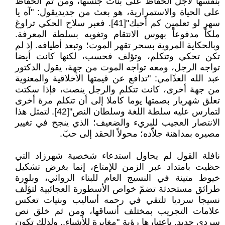
بنفسها لأجل الحفاظ على بنات جنسها، ومن ثم الحفاظ
على الحياة والاستمرارية، هو بعث من جديديقول: "آه يا
سهر لو تعلمين كم أحبك"[41]. فعبر سلاح الحكي تراوغ
ملكاً مدفوعاً بهوس الانتقام وتغويه بسلطة المعرفة.
وبالحكاية المروية بسحر تقهر الموت؛ وتبعد أطيافه. إذ لم
تكن تحكي وتتكلم، وتؤلف فحسب، لكنها كانت أيضا
تواجه الرجل، ومعه تواجه الموت من جهة، يقول الدكتور
عبد الله الغذّامي: "تدافع عن قيمتها الأخلاقية والمعنوية
من جهة أخرى، كانت تتكلم والرجل ينصت، فإذا سكتت
تعلق شهريار بصمتها يوما كاملا إلى أن تتكلم مرة أخرى
لتمارس عليه سلطة اللغة وسلطان النص"[42]. لتمثل هذا
الانتصار العجيب للبريء والضعيف؛ الذي ينجح في تغيير
مصيره بمداهنة جلاّده؛ محولاً الحقد إلى حبّ.
نافلة القول لم يحاول استدعاء شخصية شهرزاد التي
حظيت بامتداد عبر الزمن للإمتاع، إنما بغرض تشكيل
خيوط متينة في النسيج العام للبناء الروائي، وبلورة
طرائق مستحدثة تضمّ خواص الأسطورة العجائبية لتؤلّف
نسيجا سرديا تلتقي في رحمه أساليب وبنيات تعكس
علامات التجريب بمختلف أنساقها، ومن ثم خلق نص
سردي جديد. باعتبارها رؤية "مغايرة للأشياء.. ولذلك تكون