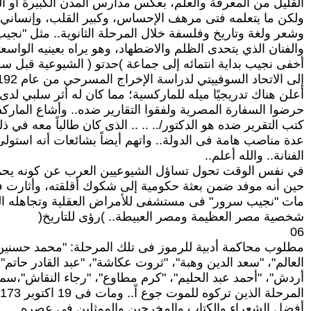
القليل من المعرفة والعلم، بعكس مدارس المدن الكبيرة أو ا
ولكن ما يتعلمه فتى مرهف الإحساس، وكبير القلب، وإنساني
وشعر ولغة وتاريخ وفلسفة خلال المرحلة الثانوية.. مثل "نج
والفنان الذي يتحدى الظلم والاضطهاد، وهو يراه بعينيه الواسعتين
أخفى نجيب بداية انتمائه إلى جماعة )حدتو ( الشيوعية قبل س
إلى الاتحاد السوفييتي لدراسة الإخراج المسرحي من عام 9192 وحتى عام 9193 ، حيث
أعلن هناك تدريجيًا ميله للماركسية؛ مما كان له أثر سلبي لد
حرضوا السفارة المصرية ولفقوا التقارير ضده.. وأشاع الما
كتب التقرير ضده هو الدكتور/.. .. .. الذى كان طالباً معه في 
عدة مناصب هامة فى الدولة.. واتهم أيضاً بشائعات أنه استو
الفنانة.. والله أعلم..
في نفس الوقت تحول تساؤل الشيوعيين العرب عن كونه يحم
حين أنه موفد ضمن بعثة حكومية إلى شكوك أقلقته، وأثارت في 
مات "نجيب سرور" فى مستشفى للأمراض العقلية وتجاهله ال
شخصية مصر العظيمة ومصر العبيطة.. )رؤى للتاريخ(
06
مطلوب محاكمة أدبية للرموز فى تلك المرحلة: "محمد حسنين
العالم"، "سعد الدين وهبة"، "ثروت عكاشة"، "عبد القادر حاتم
أردش"، "أحمد عبد الحليم"، "كرم مطاوع"، "رجاء النقاش"،سم
المرحلة الذين تركوه للموت جوع اً.. ومات فى 19 اكتوبر 9173 .. يعتبر "نجيب سرور" من
أفضل الشعراء والكتاب والمخرجين والممثلين فى عصره