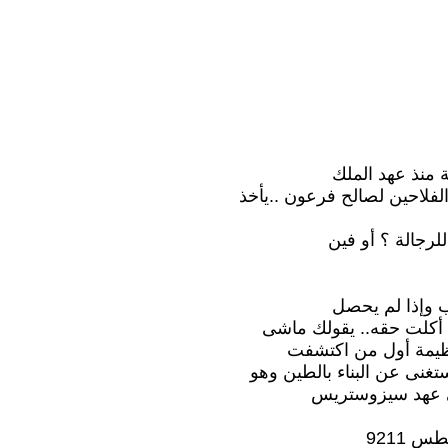
 منذ عهد الملك
لاحين لصالح فرعون ..يأخذ
رجالة ؟ أو فين
 وإذا لم يحصل
ك أكلت حقه.. يقولك ماشى
ظيمة أول من اكتشفت
تغنى عن البناء بالطين وهو
فى عهد سيزوستريس