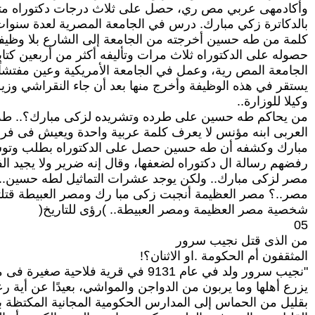
وأكادمهى عربي مص ري، حصل على ثلاث درجات دكتوراه متتال
بالدكاترة زكي مبارك. درس في الجامعة المصرية لعدة سنوات،
كلمة من طه حسين أخرجته من الجامعة إلى الشارع بلا وظيفة
حصوله على الدكتوراه ثلاث مرات وتأليفه أكثر من أربعين كتابا
الجامعة المص رية، وعمل في الجامعة الأمريكية وعين مفتشاً
يستقر في هذه الوظيفة وأخرج منها بعد أن جاء النقراشي وزير
وكيلا للوزارة..
من يحاكم طه حسين على طرده وتشريده لزكى مبارك؟.. طه
العربى ابنه مؤنس لا يعرف كلمة عربية واحدة ويعيش فى فر
مبارك وكشفه أن طه حسين حصل على الدكتوراه بطلب وتوس
رفضهم رسالة ال دكتوراه لضعفها، وقال إنه ضرير ولا يجيد الف
مصر لزكى مبارك.. ولكن يوجد عشرات التماثيل لطه حسين.
مصر..؟ مصر العظيمة أنجبت زكى مبا رك ومصر العبيطة قتلته
شخصية مصر العظيمة ومصر العبيطة.. )رؤى للتاريخ(
05
من الذى قتل نجيب سرور
المثقفون أم الحكومة .او الاثنان؟!
"نجيب سرور ولد في عام 9131 في قرية فلاحية صغيرة فى مصر تقتات بجني ما
يزرع أهلها وما يربون من الدواجن والمواشي، بعيدًا عن أية رع
بقليل من الحماس إلى المدارس الحكومية المجانية المكتظة با