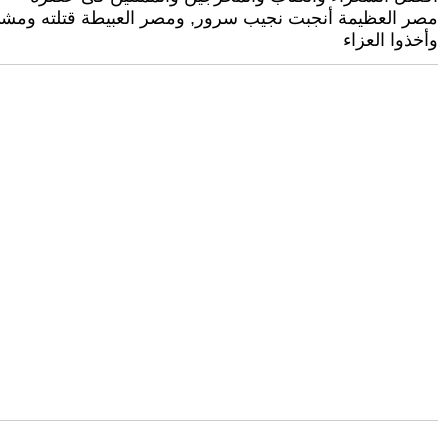
مصر العظيمة أنجبت نجيب سرور, ومصر العبيطة قتلته ومشى 
وأخذوا العزاء