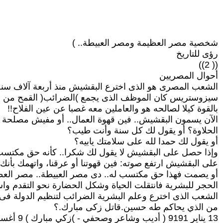
شخصية مصر العظيمة ومصر العبيطة.. )
رؤى للتاريخ
(( 2))
أحوال المصريين
الشعب المصرى هو الذى اخترع البقشيش منذ أربعة آلاف سنة
سيزوستريس كان الموظف الذى يجمع )الضرائب( القمح من الف
بالقوة كيلا لصالحه هو والعاملين معه غصبا عن عين الفلاح!!
الآن يسمون البقشيش.. فين قهوة العمال.. أو مفيش مصلحة لل
الحلاوة؟ أو يقول لك كل سنة وأنت طيب؟
أو يقول لك حمدا لله على سلامتك يابيه؟
وإذا حصل على البقشيش لا يقول لك شكرا.. كأنه حق مكتسب
على البقشيش ارتفع صوته: فين قهوتنا أو عرقنا، واتهمك بأن
أو يصمت فهذا حق مكتسب له.. دى مصر العبيطة.. مصر الع
الحجر للبشرية فانتقلت الحياة وشكل الحضارة نحو التقدم واس
الشعب الذى اخترع وعلم البشرية الضرائب لتنظيم الدولة 
من الذي يحاكم طه حسين.قاتل زكى مبارك.؟
13 يناير 9191 ( أديب وشاعر وصحفي - )زكي مبارك ) 9 أغسطس 9211