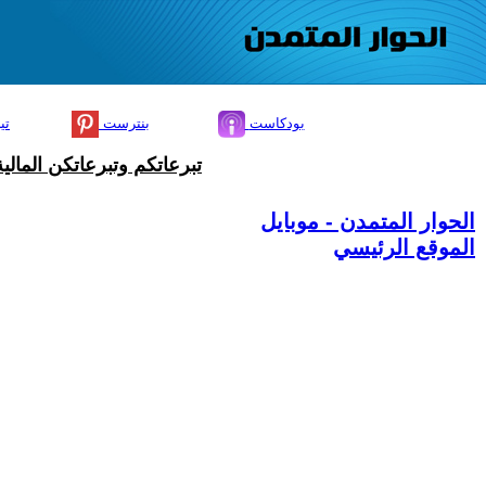
بودكاست
بنترست
تي
تبرعاتكم وتبرعاتكن المال
الحوار المتمدن - موبايل
الموقع الرئيسي