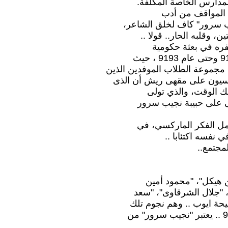
لمدارس الخاصة المكلفة.
 المواقف من أدب
يب سرور" كاف لخلق الشاعر،
، وقلبه الحار.. قولا ..
فره في بعثة حكومية
ى مجموعة الطلاب الموفدين الذين
ركسيون على مقهى ريش أن الذى
ذلك الوقت، والذي تولى
لى على حبيبة نجيب سرور
ل الفكر الماركسي، في
نفسه اكتئابا ..
مجتمع..
 هيكل"، "محمود أمين
"، "جلال الشرقاوى"، "سعد
يحة ايوب .. وهم نجوم تلك