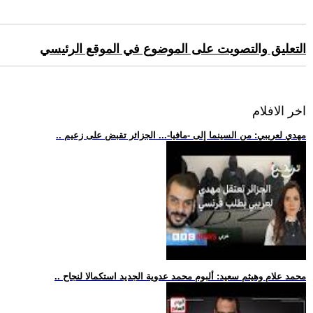
التعليق والتصويت على الموضوع في الموقع الرئيسي
اخر الافلام
.. مهدي لعريبي: من السينما إلى -مافيا-... الجزائر تقبض على زعيم
.. محمد علام وهيثم سعيد: ألبوم محمد عدوية الجديد استكمالا لنجاح