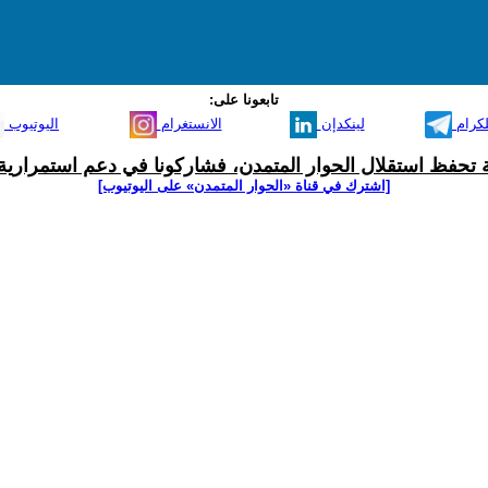
تابعونا على:
لكرام
لينكدإن
الانستغرام
اليوتيوب
ية تحفظ استقلال الحوار المتمدن، فشاركونا في دعم استمرارية 
[اشترك في قناة ‫«الحوار المتمدن» على اليوتيوب]