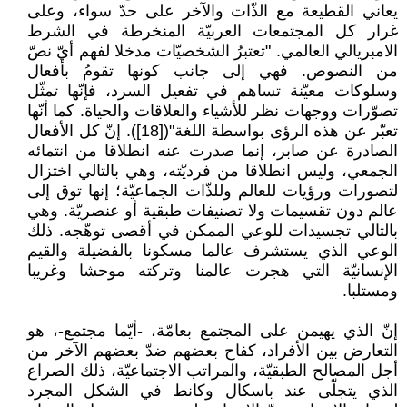
يعاني القطيعة مع الذّات والآخر على حدّ سواء، وعلى
غرار كل المجتمعات العربيّة المنخرطة في الشرط
الامبريالي العالمي. "تعتبرُ الشخصيّات مدخلا لفهم أيّ نصّ
من النصوص. فهي إلى جانب كونها تقومُ بأفعال
وسلوكات معيّنة تساهم في تفعيل السرد، فإنّها تمثّل
تصوّرات ووجهات نظر للأشياء والعلاقات والحياة. كما أنّها
تعبّر عن هذه الرؤى بواسطة اللغة"([18]). إنّ كل الأفعال
الصادرة عن صابر، إنما صدرت عنه انطلاقا من انتمائه
الجمعي، وليس انطلاقا من فرديّته، وهي بالتالي اختزال
لتصورات ورؤيات للعالم وللذّات الجماعيّة؛ إنها توق إلى
عالم دون تقسيمات ولا تصنيفات طبقية أو عنصريّة. وهي
بالتالي تجسيدات للوعي الممكن في أقصى توهّجه. ذلك
الوعي الذي يستشرف عالما مسكونا بالفضيلة والقيم
الإنسانيّة التي هجرت عالمنا وتركته موحشا وغريبا
ومستلبا.
إنّ الذي يهيمن على المجتمع بعامّة، -أيّما مجتمع-، هو
التعارض بين الأفراد، كفاح بعضهم ضدّ بعضهم الآخر من
أجل المصالح الطبقيّة، والمراتب الاجتماعيّة، ذلك الصراع
الذي يتجلّى عند باسكال وكانط في الشكل المجرد