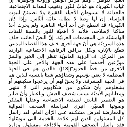
العليا "للوطن". وهم مركز الوطن وروحه وجوهره، إن
غياب الكهرباء هو غيابٌ للنّور وتغييب للعدالة الاجتماعية.
فالحداثة لا تستوطن الأحياء الفقيرة ولا تطمئنّ لبيوت
البؤساء. إن لها وطنا لا يطاله عامّة النّاس. وإذا كان
الكهرباء قد انقطع عن أحد أحياء القاهرة ولم يحرك أحدٌ
ساكنا لإصلاحه، فلأنه لا أهميّة للنور بالنسبة للفئات
الهامشيّة في المجتمعات العربيّة. إنّ النصّ الغائب خلف
هذه السرديّة هي أنّ جهة أخرى خلف هذا الفضاء المديني
تتمتّع بالإنارة وبكل مرافق الرفاهية الاجتماعية الواردة
من المركز. ف"الرؤية المانويّة تنظر إلى الخير والشرّ
موزّعين أحدهما على هذه الجهة والآخر على الجهة
الأخرى من خطّ الحدود"([13]). فالذين هم في الجهة
المظلمة لا يعني بؤسهم وشقاؤهم شيئا بالنسبة للذين هم
في الجهة المشرقة. ولا يحقّ لهم أن يزعجوا سكينتهم أو
يشغلوهم بأيّ شكوى من شكاويهم التي لا تنتهي
ومعاناتهم الأبديّة بسبب شظف العيش. وباعتبار وأنّ صابر
هو الضمير النابض لطبقته الاجتماعية وعقلها المفكر
وصوتها المعبّر، انبرى لمراسلة الصحف الموالية
والمعارضة لعرض مشكلته على الرّأي العام. لقد راسل
كل المسئولين الذين لهم علاقة بالخدمة التي يتوسّلها؛
فقد راسل الصحف القومية والإذاعة ومسئول وزارة