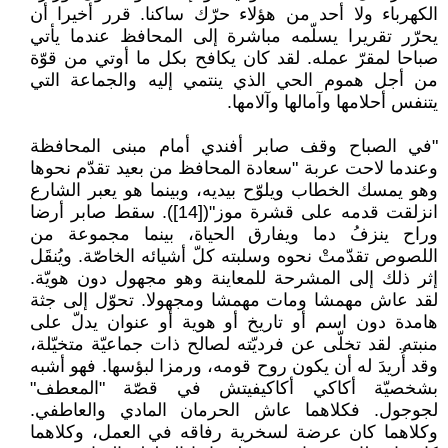
الكهرباء ولا أحد من هؤلاء حرّك ساكنا. قرر أخيرا أن
يحرّر تقريرا يسلّمه مباشرة إلى المحافظ عندما يأتي
صباحا لمقرّ عمله. لقد كان يكافح بكل ما أوتي من قوّة
من أجل هموم الحي الذي ينتمي إليه والجماعة التي
يتنفس أحلامها وآمالها وآلامها.
"في الصباح وقف صابر أفندي أمام مبنى المحافظة
وعندما لاحت عربة "سعادة المحافظ من بعيد تقدّم نحوها
وهو يمسك الخطاب ويلوّح بيديه، وبينما هو يعبر الشارع
انزلقت قدمه على قشرة موز"([14]). سقط صابر أرضا
وراح ينزفُ دما ويفارق الحياة، بينما مجموعة من
اللصوص تقدّمتْ نحوه وسلبته كلّ أشيائه الخاصّة. ويُنقَل
إثر ذلك إلى المشرحة للمعاينة وهو مجهول دون هويّة.
لقد عاش مهمشا ومات مهمشا ومجهولا. تحوّل إلى جثة
هامدة دون اسم أو تاريخ أو هوية أو عنوان يدلّ على
منبته. لقد تخلّى عن فرديّته لصالح ذات جماعيّة متخيّلة،
وقد أُريدَ له أن يكون روح قومه، ورمزا لبؤسها. فهو أشبه
بشخصيّة أكاكي أكاكيفيتش في قصّة "المعطف"
لجوجول. فكلاهما عاش الحرمان المادي والعاطفي.
وكلاهما كان عرضة لسخرية رفاقه في العمل، وكلاهما