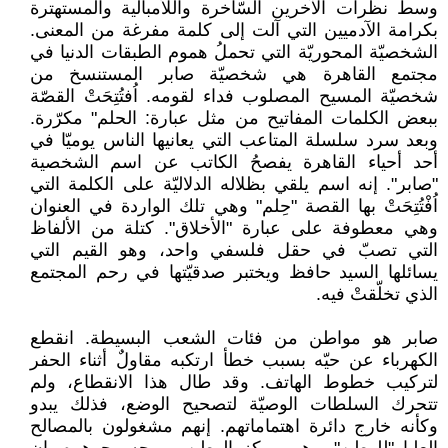
وسط نظرات الآخرين السّاخرة واللاّمبالية والمستهترة
بكرامة الآدميين التي آلت إلى كلمة مفرغة من المعنى.
الشخصيّة المحوريّة التي تحملُ هموم الطبقات الدنيا في
مجتمع القاهرة هي شخصيّة صابر المستنسخ من
شخصيّة المسيح المصلوب فداء لقومه. اُفتُتِحَتْ القصّة
ببعض الكلمات المفاتيح من مثل عبارة: الحلم" مكرّرة.
وبعد سرد سلسلة المتاعب التي يعانيها الناس يوميّا في
أحد أحياء القاهرة يفصحُ الكاتب عن اسم الشخصية
"صابر". إنه اسم يلقي بظلاله الدلاليّة على الكلمة التي
اُفْتُتِحَتْ بها القصة "حِلم" وهي تلك الواردة في العنوان
وهي معطوفة على عبارة "الأخلاق". كتلة من الألفاظ
التي تصبّ في حقل فلسفي واحد، وهو القيم التي
يسائلها السيد حافظ ويختبر صدقيّتها في رحم المجتمع
الذي تخلّقتْ فيه.
صابر هو مواطن من فئات الشعب البسيطة. انقطع
الكهرباء عن حيّه بسبب خطأ ارتكبه مقاولٌ أثناء الحفر
لتركيب خطوط الهاتف. وقد طال هذا الانقطاع، ولم
تتحرك السلطات الوصيّة لتصحيح الوضع، فذلك يبدو
وكأنه خارج دائرة اهتماماتهم. إنهم مشغولون بالمصالح