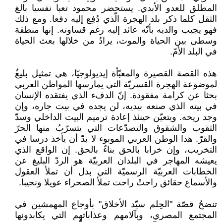
المطلق للعدو الأبدي. يستحضر محمود تعبا نفسيا بالغ
الثقل كلما ذكر بلد الهجرة الّذي دُفِع إليه دفعا. ومع ذلك
فهو يجيب والديه بأنّه عائد إليه رغم قساوته. إنها منطقة
وسطى بين الحياة والموت، يرادُ من خلالها بعث الحياة
في البلد الأمّ.
هذه القصة القصيرة والمعبّأة إيديولوجيّا، هي تمثيل بليغٌ
لموضوعة الهجرة القسريّة التي يمارسها المواطن العربي
بحثا عن كرامة مفقودة. إنّ الدفء الذي يفتقده الإنسان
في بيته الذي صنعه بيديه، لن يجده في بيت جاره، وإن
وجد ريحه. ويتعيّن حينئذ إعادة ترميم البيت الداخلي وسدّ
الثقوب والشقوق والتصدّعات التي يتسرّبُ منها الحرّ
والقرّ. هذا الوطن العربي الموبوء لا بدّ أن يأخذ درسا في
التخريب، وإن خرابا بالحق بناءٌ بالحق. إن الواقع الذي
يعيشه المهاجر في البلدان العربيّة هو الردّ البليغ عن
الخطابات العربيّة الرسميّة التي بدل أن تملأ العقول
والأسماع حقائق راحتْ راحت تملأ الصحراء عويلا ونحيبا.
تنضحُ قصّة "الحِلم سيّد الأخلاق" بأوجاع المهمشين في
المجتمع المصري، وبآلامهم وعذاباتهم التي يكابدونها