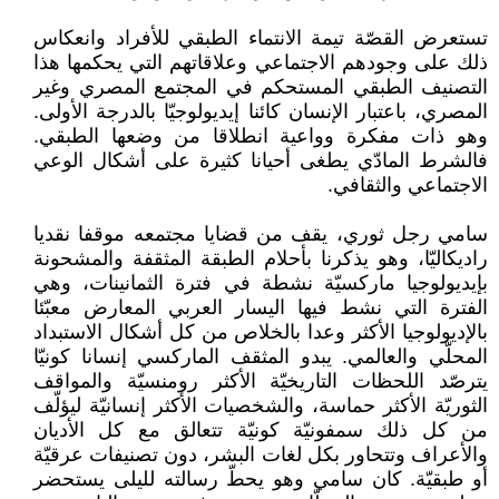
تستعرض القصّة تيمة الانتماء الطبقي للأفراد وانعكاس
ذلك على وجودهم الاجتماعي وعلاقاتهم التي يحكمها هذا
التصنيف الطبقي المستحكم في المجتمع المصري وغير
المصري، باعتبار الإنسان كائنا إيديولوجيّا بالدرجة الأولى.
وهو ذات مفكرة وواعية انطلاقا من وضعها الطبقي.
فالشرط المادّي يطغى أحيانا كثيرة على أشكال الوعي
الاجتماعي والثقافي.
سامي رجل ثوري، يقف من قضايا مجتمعه موقفا نقديا
راديكاليّا، وهو يذكرنا بأحلام الطبقة المثقفة والمشحونة
بإيديولوجيا ماركسيّة نشطة في فترة الثمانينات، وهي
الفترة التي نشط فيها اليسار العربي المعارض معبّئا
بالإديولوجيا الأكثر وعدا بالخلاص من كل أشكال الاستبداد
المحلّي والعالمي. يبدو المثقف الماركسي إنسانا كونيّا
يترصّد اللحظات التاريخيّة الأكثر رومنسيّة والمواقف
الثوريّة الأكثر حماسة، والشخصيات الأكثر إنسانيّة ليؤلّف
من كل ذلك سمفونيّة كونيّة تتعالق مع كل الأديان
والأعراف وتتحاور بكل لغات البشر، دون تصنيفات عرقيّة
أو طبقيّة. كان سامي وهو يحطّ رسالته لليلى يستحضر