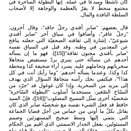
كان ناشطا ومبدعا في عمله. إنها البطولة الساخرة في
مجتمع منحطّ لا يقرّ بالعظمة والوجاهة إلا لأصحاب
السلطة النافذة والمال.
قال بعضهم: "صابر أفندي رجلٌ حاقد"، وقال آخرون:
"رجلٌ عاقر"، وأضافوا في سياق آخر "صابر أفندي
شيوعيّ"، إشارة إلى ثقافته الصحفيّة التي جعلته ينافح
عن المعذبين في وطنه. وقد قيل في السياق نفسه
"صابر ـأفندي مجنون ثقافة"([15]). فهو ما إن يسأله
أحدهم عن مسألة حتى ينبري بردّ مستفيض متجاهلا
سخرياتهم وتحاملهم عليه. يسرد آراء صحيفة كذا ومحطة
كذا وكذا، وعندما يسأله أحدهم: "وما رأيك أنت في كل
هذا؟"، فيكتفي بحك رأسه متجاهلا السؤال الذي يهدف
إلى مزيد من السخرية. وإذا كان غوغول قد "جرّد من
النسّاخ الصّغير، مستخدما أسلوب "البطولة السّاخرة"
شخصيّة أخرى تمثّل المسيح المصلوب"([16])، فإنّ السيد
حافظ قد فعل الشيء نفسه مع شخصيّة صابر الذي كان
يقاتل بكلّ ما أوتي من حماس من أجل قضايا الجماعة
التي ينتمي إليها وسط ضجيج المستهزئين وصمم
المسئولين، بفعل الجدار الاسمنتي الذي أقيم بين الحكام
والمحكومين، هؤلاء الذين لا صوت يمثلهم ولا قناة تبلغ