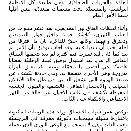
العامّة والحريات الصحافيّة، وهي طبيعة كل الأنظمة
البوليسيّة والمستبدّة تحت مسميات متعددّة، ليس أقلّها
حفظ الأمن العام.
وأُثناء لحظات العناق بين الصديقين، بعد عشر سنوات من
الغياب القهري، تُحْشَرُ جملة داخل حوار الصديقين
وتخترق وعيهما، وكأنها خضّ للذاكرة بأنّ ما افترقا من
أجله يجب أن يلتقيا عليه. وقد أجاب توفيق بأنّ الأمر لم
يعد كما كان. لقد تغيرت قيم كثيرة لم يعد يتحملها السياق
الثقافي الراهن. لقد استبدل توفيق قيمة الوطنيّة بقضايا
عاطفيّة هي أقصى ما يتحمّله وعيه. لقد تعلق بامرأة
متزوجة وهي الأخرى متعلقة به. وهي حادثة تكشف عن
طبيعة الهموم التي تشغل العربي في ظل حالة الانغلاق
السياسي والانحسار الثقافي. فالشبقية والميول الجنسية
المفرطة تكشف في غالب الأحيان عن حالة من القهر
الاجتماعي والانكفاء على الذّات.
يرفض عمر شهاب الانسياق وراء هذه الرغبات المكبوتة
باعتبارها سليلة مجتمعات ذكوريّة مغرقة في النرجسيّة
وحب الذات وهي لا تنسجم مع الوعي الثوري الذي يحمله