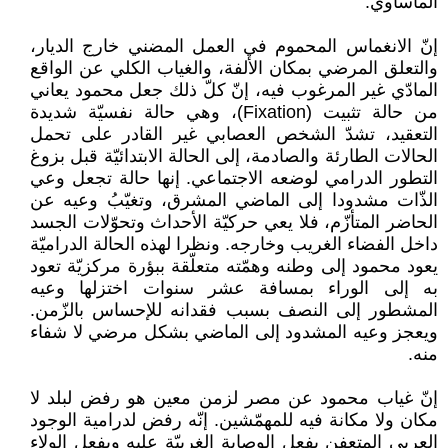
المأساوي.
إنّ الانغماس المحموم في العمل المضني خارج الديار،
والتعلق المرضي بمكان الألفة، والغياب الكلي عن الواقع
المادّي غير المرغوب فيه، إنّ كلّ ذلك جعل محمود يعاني
من حالة تثبيت (Fixation)، وهي حالة نفسيّة شديدة
التعقيد، تشدّ الشخص العصابي غير القادر على تحمل
الحالات الطارئة والصادمة، إلى الحالة الابتدائيّة قبل بزوغ
التطور الدرامي لوضعه الاجتماعي. إنها حالة تجعل وعي
الذّات مشدودا إلى الماضي المشرق، وتغيّبُ وعيه عن
الحاضر المتأزّم، فلا يعي حركيّة الأحداث وتحوّلات الجسد
داخل الفضاء الغريب وخارجه. ونظرا لهذه الحالة الدراميّة
يعود محمود إلى وطنه وهمّته متعلّقة ببؤرة مركزيّة تعود
به إلى الوراء بمسافة عشر سنوات اختزلها وعيه
المشطور إلى النصف بسبب فقدانه للإحساس بالزّمن.
ويعجز وعيه المشدود إلى الماضي بشكل مرضي لا شفاء
منه.
إنّ غياب محمود عن مصر لزمن معين هو رفض لبلد لا
مكان ولا مكانة فيه للمهمّشين. إنّه رفض لدرامية الوجود
العربي المتعفن بفعل الوصاية الغربيّة عليه وبفعل الولاء