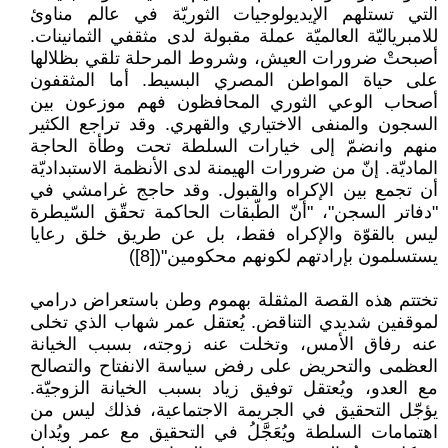
التي تستلهم الإيديولوجيات الثوريّة في عالم مناوئ
للامبرياليّة العالميّة عملة مقبولة لدى مثقفي الثمانينات.
أصبحتْ ضرورات العيش، وشروط المرحلة تلقي بظلالها
على حياة المواطن المصري البسيط. أما المثقفون
أصحاب الوعي الثوري المحافظون فهم موزعون بين
السجون والمنفى الاختياري والقهري. وقد تراجع الكثير
منهم وانضمّ إلى خيارات السلطة تحت وطأة الحاجة
الماديّة. إنّ من ضرورات الهيمنة لدى الأنظمة الاستبداديّة
أن تجمع بين الإكراه والقبول. وقد حاجج غرامشي في
"دفاتر السجن"، "أنّ الطّبقات الحاكمة تحقّق السّيطرة
ليس بالقوّة والإكراه فقط، بل عن طريق خلق رعايا
يستسلمون بإرادتهم لكونهم محكومين"([8])
تختتم هذه القصة المثقلة بهموم وطن باستعراض درامي
لموقفين شديدي التناقض. يُعتقل عمر شهاب الذي تخلى
عنه رفاق الأمس، وتخلت عنه زوجته، بسبب الخيانة
العظمى والتحريض على رفض سياسة الانفتاح والتصالح
مع العدو، ويُعتقل توفيق زياد بسبب الخيانة الزوجيّة.
يؤجّل التحقيق في الجريمة الاجتماعية، فذلك ليس من
اهتمامات السلطة ويُعَجَّلُ في التحقيق مع عمر ويُدان