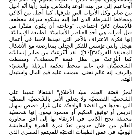
أوجاعهم إلى من بيده الوعد بالخلاص. ولقد رأينا أنّه أُحيل
بين صابر وكل الأبواب التي طرقها، كما أحيل بين أكاكي
ومحافظ الشرطة الذي لجأ إليه يشكوه سرقة معطفه.
فالإنسان كائنٌ اجتماعي، "وحاجته أن يكون مقدَّرا من
قبل أقرانه هي أحد العناصر الأساسيّة للطبيعة الإنسانيّة.
إنها فكرة الاعتراف بالآخر التي نجدها لاحقا في أعمال
هيجل والتي تؤسس للفكر الجدلي بمعارضته مع الأشكال
المختلفة للفرديّة"([17]). لقد اُنْتُزعتْ من صابر إنسانيّته
كما اُنتُزِعتْ من بطل قصة "المعطف"، وسقطت
الشخصيّتان في عالم منحطّ تحكمه الرذيلة والتشيّء
والزيف. إنه عالم تحتي، هيمنت عليه قيم المال واستبدل
آلهته.
تُنجزُ قصّة "الحِلم سيّد الأخلاق" اشتغالا عميقا على
الشخصيّة القصصيّة ولا يتعلق الأمر بالشّخصيّة النمطيّة
التي نجدها في القصّة الواقعيّة على غرار قصص سهيل
إدريس أو توفيق الحكيم أو محمود تيمور. إنها شخصيّة
مختلفة نجح الكاتب في الارتقاء بها إلى أفق محاورة
العالم من خلال حدوس تعدّ ثمرة الخبرة والمعايشة
اليوميّة في عمق الطبقات التحتيّة للمجتمع المصري الذي