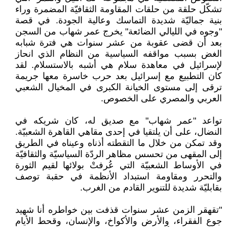
تشكّل حلقة من حلقات المقاومة الثقافيّة المضمرة وراء
بنية جماليّة شديدة التماسك وعالية الجودة. في قصة
"وجوه في الليالي الضائعة" يخرج عمر شهاب من السجن
بعد أن قضى عقوبة من عشر سنوات هي فترة شبابه
الغض بسبب مواقفه السياسية من النظام الذي انحاز
لإسرائيل في معاهدة سلام هي أشبه بالاستسلام. لقد
كان التطبيع مع إسرائيل بعد حرب خاسرة معها جريمة
ترقى إلى مستوى الخيانة الكبرى في المخيال الشعبي
العربي والمصري على الخصوص.
تواعد "عمر شهاب" مع صديق له، كان شريكه في
النضال، على أن يلتقيا في إحدى مقاهي القاهرة الشعبيّة.
وقد تمكن من خلال ما التقطته أذناه وعيناه في الطريق
إلى المقهى من تحسس مظاهر الردّة السياسيّة والثقافيّة
في الأوساط الشعبيّة التي عُرفتْ بولائها لقيم الثورة
والتحرر ومقاومة استبداد الأنظمة في حقبة توصف
بقابليّة شديدة للتنوير القادم من الغرب.
"تقهقر الزمن عشر سنوات قذفت بين خواطره أنا شهيد
جوع الفقراء، والأرض والأكواخ، والإنسان، وقحط الأيام