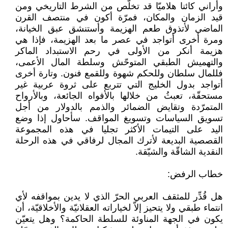
وأراني كائنا هلاميّا قد تخلّص من الشرط التاريخي ومن
قيد الزمان والمكان، فمرّة أكون في منتصف القرن
الماضي لأتذوق طعم الهزيمة وأستنشق عبق الخيانة،
ومرة أخرى أتواجد في عصر ما بعد الهزيمة، فإذا هي
هزيمة أنكر من الأولى في رحم الاستبداد الماكر
والتهميش الطبقي المتوحّش وسلطة المال الأعمى،
فللمال سلطان وللحكم شهوة وللقمع فنون. وتارة أخرى
أتواجد بدول الخليج التي تتربع على ثروة عربية غير
مستحقّة، تعبثُ من خلالها بالأفواه الجائعة، وبالأرواح
المتمرّدة وتقايض الضمائر والذمم بالدولار من أجل
تسويق السياسات وتسويغ المواقف. سأحاول إذا وضع
اليد على التيمات الأكثر تجليا في هذه المجموعة
القصصية البديعة لأترك المجال لرفاقي في هذه الرحلة
النقدية الشاقّة والشيّقة.
خطاب الرفض:
هل قُدِّر للمثقف العربي الحرّ الذي لا يدين بمواقفه لأي
انتماء طبقي ولا يتحيز إلاّ لخياراته العقلانيّة والأخلاقيّة، أن
يكون في الجهة المناوئة للسلطة الحاكمة؟ وهل يتعيّن