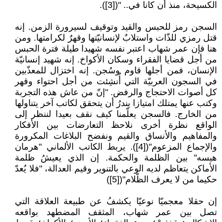
الكسيحة، منذ أن كانا في.. "([3]).
السجن رمز للحبس والقيد وتوقيف لسيرورة الزمن. إنه
قتل رمزي للذّات واستلابٌ لإنسانيّتها وقهرٌ لكرامتها. ومن
هنا فإن عمر شهاب اعتبر نفسه شهيدا طيلة فترة الحبس
من أجل قضايا الفقراء وسكان الأكواخ. إنه شهيد إنسانيّة
الإنسان، فمن أجلها قاوم وسُجن. إنه اختزال للمعذّبين
في السجون العربيّة التي أُنشِئت من أجل احتواء وقهر
كل أصوات الاحتجاج والرفض. "إنّ من عاش هذه التجربة
وكتب عنها يمتلك امتيازا يندرُ أن يتحقق لكاتب آخر يتناولها
من الخارج. فالسجن يعلّمنا كيف نقف بعيدا لننظر إلى
الواقع نظرة أخرى نلاحظ التعارضات بين الأفكار
والمفاهيم والأنساق والقيم ونفضح البلاغات المكرورة
والإجماع المزعوم"([4]). يربط الكاتب الألماني "هرمان
هيسه" بين الظلمة والحكمة. إن الذي يعيشُ ظلمة
الأماكن يتعاظم لديه الوعي بالتنوير وقيم العدالة، "فلا يُعدّ
حكيما من لا يعرف الظّلام"([5])
إن حقلا معجميّا نوعيّا يكشفُ عن طبيعة العلاقة التي
تصل بين عمر شهاب، المثقف المضطهد بواقعه