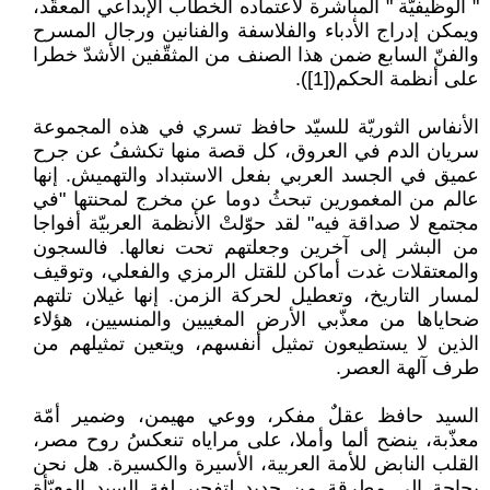
" الوظيفيّة " المباشرة لاعتماده الخطاب الإبداعي المعقّد،
ويمكن إدراج الأدباء والفلاسفة والفنانين ورجال المسرح
والفنّ السابع ضمن هذا الصنف من المثقّفين الأشدّ خطرا
على أنظمة الحكم([1]).
الأنفاس الثوريّة للسيّد حافظ تسري في هذه المجموعة
سريان الدم في العروق، كل قصة منها تكشفُ عن جرح
عميق في الجسد العربي بفعل الاستبداد والتهميش. إنها
عالم من المغمورين تبحثُ دوما عن مخرج لمحنتها "في
مجتمع لا صداقة فيه" لقد حوّلتْ الأنظمة العربيّة أفواجا
من البشر إلى آخرين وجعلتهم تحت نعالها. فالسجون
والمعتقلات غدت أماكن للقتل الرمزي والفعلي، وتوقيف
لمسار التاريخ، وتعطيل لحركة الزمن. إنها غيلان تلتهم
ضحاياها من معذّبي الأرض المغيبين والمنسيين، هؤلاء
الذين لا يستطيعون تمثيل أنفسهم، ويتعين تمثيلهم من
طرف آلهة العصر.
السيد حافظ عقلٌ مفكر، ووعي مهيمن، وضمير أمّة
معذّبة، ينضح ألما وأملا، على مراياه تنعكسُ روح مصر،
القلب النابض للأمة العربية، الأسيرة والكسيرة. هل نحن
بحاجة إلى مطرقة من حديد لتفجير لغة السيد المعبّأة