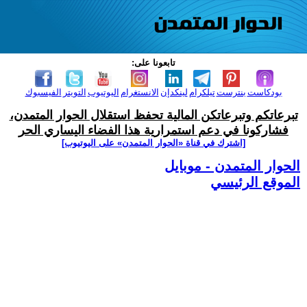
تابعونا على:
بودكاست
بنترست
تيلكرام
لينكدإن
الانستغرام
اليوتيوب
التويتر
الفيسبوك
تبرعاتكم وتبرعاتكن المالية تحفظ استقلال الحوار المتمدن،
فشاركونا في دعم استمرارية هذا الفضاء اليساري الحر
[اشترك في قناة ‫«الحوار المتمدن» على اليوتيوب]
الحوار المتمدن - موبايل
الموقع الرئيسي