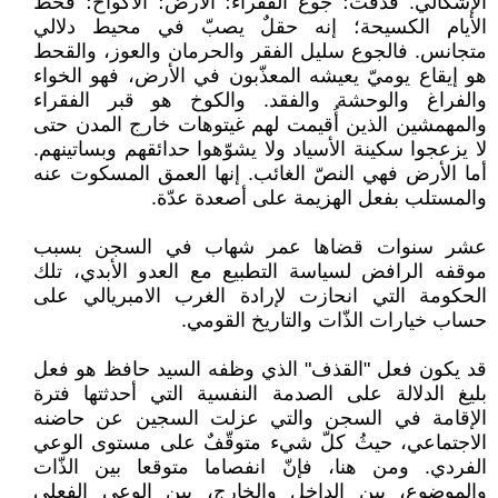
الإشكالي: قذفتْ؛ جوع الفقراء؛ الأرض؛ الأكواخ؛ قحط
الأيام الكسيحة؛ إنه حقلٌ يصبّ في محيط دلالي
متجانس. فالجوع سليل الفقر والحرمان والعوز، والقحط
هو إيقاع يوميّ يعيشه المعذّبون في الأرض، فهو الخواء
والفراغ والوحشة والفقد. والكوخ هو قبر الفقراء
والمهمشين الذين أُقيمت لهم غيتوهات خارج المدن حتى
لا يزعجوا سكينة الأسياد ولا يشوّهوا حدائقهم وبساتينهم.
أما الأرض فهي النصّ الغائب. إنها العمق المسكوت عنه
والمستلب بفعل الهزيمة على أصعدة عدّة.
عشر سنوات قضاها عمر شهاب في السجن بسبب
موقفه الرافض لسياسة التطبيع مع العدو الأبدي، تلك
الحكومة التي انحازت لإرادة الغرب الامبريالي على
حساب خيارات الذّات والتاريخ القومي.
قد يكون فعل "القذف" الذي وظفه السيد حافظ هو فعل
بليغ الدلالة على الصدمة النفسية التي أحدثتها فترة
الإقامة في السجن والتي عزلت السجين عن حاضنه
الاجتماعي، حيثُ كلّ شيء متوقّفٌ على مستوى الوعي
الفردي. ومن هنا، فإنّ انفصاما متوقعا بين الذّات
والموضوع، بين الداخل والخارج، بين الوعي الفعلي