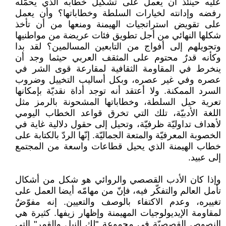
عليه حينئذ أن يعمل على تشكيل خطابه الذي يحمّله
رفضه وإدانته لخيارات السلطة وخطاباتها؟ وأن يعمل
على تقويض استراتجيات الهيمنة ومنعها من أن تأخذ
شكلها النهائي من أجل تطويق فئات عريضة من مواطنيها
وتحويلهم إلى أفواج من التابعين المسالمين؟ لقد بدا
وكأنه قدرٌ محتوم على المثقف العربي حيثما وجد أن
ينخرط في المقاومة الثقافية لمقارعة قوى الشر في
عصره وفي غير عصره، وبكل أساليب التخييل وضروب
السرد الممكنة. ولا أعتقد أنه توجد أداة نقديّة بإمكانها
تعرية حيل السلطة، وخطاباتها المشحونة بالرمز مثل
اللغة الأدبيّة، تلك التي تخرق قواعد الخطاب اليومي
لأهداف تداوليّة ظرفيّة، وتحيل إلى حقول دلالية غاية في
الخصوبة المعرفيّة والمتعة الجماليّة. إنّها الردّ بالكتابة على
خطاب الهيمنة الذي يحيل قطاعات واسعة من المجتمع
إلى عبيد.
وإذا كان الأدب القصصي والروائي هو شكل من أشكال
تأمل العالم والتفكّر فيه، فإنّ من مهامّه أيضا العمل على
تغييره، وعدم الاكتفاء بالوصف والتعيين. إنه مفوّضٌ
لمقاومة الإيديولوجيات المهيمنة وإظهار زيفها. كثيرة هي
النصوص القصصيّة في مجموعة "لك النيل والقمر" التي