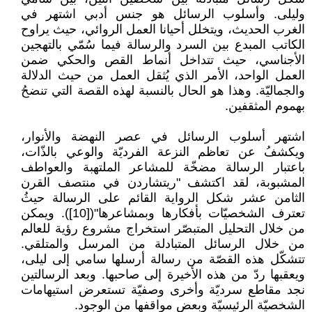
وليلى. وأسلوب الرسائل هو جنس أدبي اشتهر في
الغرب الحديث، ويتخلل أحيانا العمل الروائي، حيث يراوح
الكاتب المبدع بين السرد والرسالة فيما سُمّي بالتهجين
الأجناسي، حيث تتداخل أنماط القص والحكي ضمن
العمل الواحد، الأمر الذي يُثقل العمل من حيث الدلالة
والجماليّة. وهذا هو الحال بالنسبة لهذه القصة التي تنضحُ
بهموم المثقفين.
اشتهر أسلوب الرسائل في عصر النهضة والأنوار،
ويكشفُ عن تعاظم النزعة الفرديّة والوعي بالذّات،
باعتبار الرسالة مضخّة للمشاعر الملتهبة والعواطف
المشبوبة، لقد اكتشف "ريتشاردن في منتصف القرن
الثامن عشر شكل الرواية القائم على الرسالة حيثُ
تعترف الشخصيّات بأفكارها وبمشاعرها"([10]). ويمكن
من خلال التحليل المتبصّر استخراج مشروع رؤية للعالم
من خلال الرسائل المتبادلة من المرسل والمتلقي.
تتشكّل هذه القصّة من رسالة أرسلها سامي إلى ليلى،
ويعقبها ردّ من هذه الأخيرة إلى صاحبها. وبعد الرسالتين
نجد مقاطع سرديّة وأخرى وصفيّة تستعرض استيهامات
الشخصيّة الرئيسيّة وبعض مواقفها من الوجود.