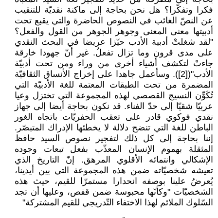
فكرا وتفكّرا؟ هل نحن بحاجة إلى ماكنة نقديّة للتنقيب
عن النصّ الغائب في النصوص الحاضرة والتي يقبع تحت
أدبيتها معنى المعنى وجوهر الجوهر من القول والفعل؟
"لقد شغلتْ أدبية الأدب حيّزا عريضا في البحث النقدي
على مدى قرون وما تزال تفعلُ. غير أنّ جهودا خارقة
جاءتْ لتكشف أشياء أخرى من وراء ومن تحت أدبيّة
الأدب"([2]). وسأعمل جاهدا على إخراج الأنساق الثقافيّة
المضمرة من تحت الطبقات المعتمة للغة الأدبيّة التي
تُكَوِّن النسيج القصصي لهذه المجموعة التي تختزل وعيا
عربيّا شقيّا إلى حدّ الفناء. قد نكون بحاجة أيضا إلى جهاز
نقدي فوكوي قادر على تعقب الحفريّات باتجاه الغور
الباطن للغة التي تنضح دلالة لا يخطئها الإدراك المتبصّر.
إننا بحاجة إلى كل ذلك لتفجير نصوص السيد حافظ
المثقلة بهموم الإنسان المعذّب بفعل تبعات وجوده
الإشكالي وانتمائه الأقلوي المرهق. إنّ التاريخ الذي
تعيشه شخصيّاته ضمن هذه المجموعة التي بين أيدينا،
يُعرضُ علينا بوصفه انحدارا مستمرّا للقيم، حيث هذه
الشخصيّات "وكأنّها محبوسة ضمن قفص، وعليها أن تجد
السّلوك الملائم لهذا الاختفاء التّدريجي للقيم المشتركة"