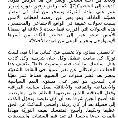
ويكابد من أجله السجن. ويعبر عن هذا الرفض بقوله:
"اذهب إلى الجحيم"([7]). كما يرفض توفيق بدوره إصرار
عمر على مبادئه الثوريّة ويسخر من أمله في انتصار
قضيّته العادلة. وهو يعبر عن رفضه لخطاب الأمس
بسبب تحولات عميقة في الواقع الاجتماعي والمجتمعي،
هذه التحولات التي أفرزت قيما جديدة لا علاقة لها بقضايا
الأمس تدعو عمر إلى تخليص الذّات من أسرها
الإيديولوجي وتحرير الوعي من قيوده الأخلاقيّة.
"لا تعطني نصائح، ولا تخطب فيّ. كفاني ما أنا فيه، لستُ
ثوريّا، كل صامت عظيمٌ، وكل جبان شريف، وكل كاذب
هائل. سأدعك لما أنت فيه، وستموت جائعا". يكشف هذا
الخطاب الراديكالي عن تغير عميق في الثقافة الشعبيّة
بمصر بعد عشر سنوات من التطبيع، قضاها عمر مغيَّبا
في السجن. هو تغير على مستوى القيم السياسية
والاجتماعية والثقافية والأخلاقيّة بفعل سياسة المراقبة
وفعل المعاقبة اللذين يفرضهما النظام على معارضيه.
لقد أصبح الجبن شرفا بعد أن كان نقيصة وتحوّل الكذب
إلى فضيلة بعد أن كان رذيلة. وأضحى الساكتُ عن الحق
عظيما وحكيما. وأصبح المتمسك بقيمه الثوريّة مهدّدا
بالموت جوعا وحبسا. لم تعد قيم الستينات والسبعينات