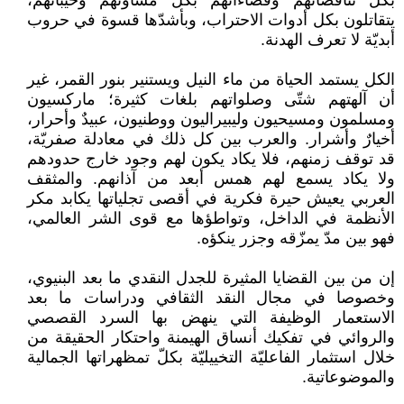
بكل تناقضاتهم وفضاءاتهم بكل مساوئهم وخيباتهم،
يتقاتلون بكل أدوات الاحتراب، وبأشدّها قسوة في حروب
أبديّة لا تعرف الهدنة.
الكل يستمد الحياة من ماء النيل ويستنير بنور القمر، غير
أن آلهتهم شتّى وصلواتهم بلغات كثيرة؛ ماركسيون
ومسلمون ومسيحيون وليبيراليون ووطنيون، عبيدٌ وأحرار،
أخيارٌ وأشرار. والعرب بين كل ذلك في معادلة صفريّة،
قد توقف زمنهم، فلا يكاد يكون لهم وجود خارج حدودهم
ولا يكاد يسمع لهم همس أبعد من آذانهم. والمثقف
العربي يعيش حيرة فكرية في أقصى تجلياتها يكابد مكر
الأنظمة في الداخل، وتواطؤها مع قوى الشر العالمي،
فهو بين مدّ يمزّقه وجزر ينكؤه.
إن من بين القضايا المثيرة للجدل النقدي ما بعد البنيوي،
وخصوصا في مجال النقد الثقافي ودراسات ما بعد
الاستعمار الوظيفة التي ينهض بها السرد القصصي
والروائي في تفكيك أنساق الهيمنة واحتكار الحقيقة من
خلال استثمار الفاعليّة التخييليّة بكلّ تمظهراتها الجمالية
والموضوعاتية.