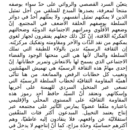
يتعيّن السرد القصصي والروائي على حدّ سواء بوصفه
منتجا لمعرفة، يصدرها المبدع للمتلقي من أجل تمثيل
الذين لا يمكنهم تمثيل أنفسهم، ولا يمثّلهم أحدٌ في دوائر
السلطة بوصفهم الحلقة الأضعف في المجتمع. إنّ
وضعهم الأقلّوي ومراتبهم الاجتماعية الدونيّة وضحالتهم
الفكريّة اللافتة، إنّ كلّ ذلك جعلهم يفتقرون لجهاز لغوي
يمكنهم من نقد الذّات والآخر ومقاومته وتفكيك مركزيّته.
إن الثقافة الرسميّة تدين بالولاء للطبقة التي تملك
السلطة والمال لأنها هي التي منحتها الوجود والفضاء
الاجتماعي الذي يسمح لها بالانتعاش وتمرير خطاباتها. إنّ
إحدى مهامّ هذه الثقافة الرسميّة هي تهميش المهمّشين
وتغييب كل خطابات الرفض والممانعة. من هنا تتأتّى
أهميّة المقاومة الثقافيّة لخطاب السلطة الرسميّة التي
تسعى عبر المتخيل السردي للهيمنة على آخريها
وإسكاتهم. ونعتقد أنّ السيّد حافظ أحد رموز هذه
المقاومة الثقافيّة على المستوى المحلّي والإقليمي
باعتباره مثقّفا عضويّا يمارس التّأثير على مجتمعه عبر
إنتاج يعتمد التخييل. المبدعون أكثر فئات المثقّفين
استقلاليّة عن واقعهم، فلا ينقادون إليه عاطفيّا، وهم
أكثرهم حساسيّة وحدّة مزاج، كما أنّ إنتاجهم لا يدخلُ في