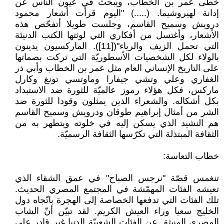
خطى عمر بن الخطّاب، ويبحث في عيون الناس عن
إدانة لهيروشيما. (.....) "اليوم قرأت أشعار محمود
درويش وسميح القاسم، وجلست طويلا أتفحّص هذه
الأشعار، وأغتسل من أفكاري التي لوثتها الكتب الدنيئة
التي تحمل الزيف والرياء"([11]). الماركسيون يدينون
بالولاء لكل الشخصيات الأسطوريّة التي تركت بصماتها
على التاريخ الإنساني العام مثل عمر بن الخطاب وأبي ذر
الغفاري وعلي وتشي جيفارا وماوتسي تونغ وكارل
ماركس، فكل هؤلاء رموز عالميّة للثورة ضد الاستبداد
بكل أشكاله. والشعراء الذين يمثلون وقودا للثورة ضد
الشر من أمثال إبراهيم طوقان ودرويش وسميح القاسم
هم النشيد الذي يسكن إليه في خلوته ويتطهر به من
الثقافة المبتذلة التي تكرّسها الثقافة الرسميّة.
خطاب التعاسة:
تنغمس قصّة "نرجس الصباح" في عمق الشقاء الذي
تعيشه الفئات المهمّشة في المجتمع المصري الحديث.
تلك الفئات التي تدفعها الخصاصة إلى الهجرة باتّجاه دول
الخليج سعيا وراء العيش الكريم. لقد تبيّن أنّ الشاب
المصري المنبثق عن الفئات الشعبيّة الدنيا غير قادر على