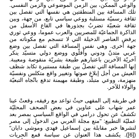
والوعي الممكن، بين الزمن الموضوعي والزمن النفسي.
تلك المسافة بين المنطقتين هي نفسها التي تفصل بين
ثقافة رسميّة مستلبة ووعي سياسي تابع، من جهة، وبين
ثقافة شعبيّة تضربُ بجذورها في القاع الأسفل من
الذاكرة الجماعيّة للمصريين والعرب عموما، ووعي ثوري
يرفض العناصر الدخيلة التي لا تنسجم مع مكوناته من
جهة أخرى. وهي نفس المسافة التي تفصل بين وضع
عربي متدنّ ودوني وأقلّوي ووضع دولي متسيّد ينكر
آخريّة الآخرين باعتبارهم طبيعة بشريّة منقوصة ومعيبة.
إنها المسافة التي تفصلُ بين طبقة مستنيرة تكابد شظف
العيش من أجل إبلاغ صوتها وتغيير واقع متكلس ونفسيّة
منهزمة، ووعي متبلّد، وطبقة مهيمنة تدفع باتّجاه التبعيّة
والولاء للآخر.
في طريقه إلى المقهى حيثُ تواعد مع رفيقه، وقعتْ عينا
عمر شهاب على عناوين في بعض الصحف المحليّة
تكشفُ عن تحول درامي في الواقع السياسي بمصر بعد
عمليّة التطبيع: "منع مجلة العربي من الدخول إلى مصر
لنشرها خبر مقابلة بين إسماعيل فهدي وموشي دايان"
([6]). يكشف هذا العنوان عن سياسة قمع الحريات