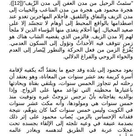
"سئمتُ الرحيل من مدن العفن إلى مدن الزّيف"([12]).
هجرة محمود هي هجرة من مدن المتاعب والخيبات إلى
مدن الزيف والنفاق والتلفيق. فأحلام المهاجرين تغدو عند
اصطدامها بالواقع المحبط إلى أوهام لا تتجسّد إلا على
صعيد المخيال. إنها أحلام يتغذى منها البؤساء الذين لا ملجأ
لهم إلا مدن الزيف. فالزمن الذي يقضيه الشاب هناك هو
زمن تتوقف فيه الأحداثُ وتؤول إلى السكون العدمي.
يُفْرَغُ الزمن من فعل الحركة والتطور لِيُصار إلى العدم
والخواء الروحي والفراغ الدلالي.
يعود محمود إلى بلده وقد جمع ما يعتقدُ أنّه يكفيه لإقامة
أسرة كريمة بعد عشر سنوات من المعاناة، وهو يعتقد أن
رحلته لم تتجاوز الخمس سنوات، ويلتقي بفتاة ويحادثها
باعتبارها محظيته التي تواعد معها على الزواج. وإذا
بوالديه يفاجئانه بأنّ نرجس تزوجتْ غيره وتوفيت منذ
خمس سنوات هي ومولودها، وأنه مكث عشر سنوات
في الكويت وليس خمس سنوات كما كان يتوهّم، نتيجة
فقدانه الإحساس بالزمن. يُصاب محمود على إثر ذلك
بصدمة عنيفة في وعيه تلجئه إلى الإلقاء بجسده تحت
عجلات عربة في الطريق لتدهسه ويغادر عالمه