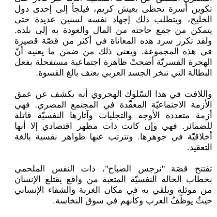
تكوين أسرة تحظى بعيش كريم، فيلجأ إلى إحدى دول
الخليج، ويتطلب ذلك إجهاد نفسه لسنين عديدة حتى
يتمكن من جمع حاجته من المال والعودة به إلى بلده.
ولقد تكرر سرد هذه المعاناة في أكثر من قصّة قصيرة
في هذه المجموعة. ويعني ذلك من ضمن ما يعنيه أنّ
الهجرة القسريّة أضحتْ ظاهرة اجتماعية مستفحلة بفعل
البطالة التي تنخر الجسد العربي بعنف بالغ القسوة.
واللافت في هذا السّلوك الهجروي أنه يكشف عن عمق
الأزمة الاجتماعيّة المعقّدة في المجتمع المصري. فهي
أزمة متعددة الأوجه والتجليات وآثارها النفسيّة قاتلة
للضمائر. فهي وإن كانت ذات مظهر اقتصادي إلا أنها
أخلاقيّة في جوهرها. وتترتب عنها ظواهر نفسية بالغة
التعقيد.
تفتتح قصّة "نرجس الصباح"، ذات النفس الملحمي
بخطاب الحالة النفسيّة المتعبة من واقع يقتلع الإنسان
من موئله ويلقي به في مكان الغربة والشقاء الإنساني
حيثُ يوظّفُ العرب وكأنهم في سوق النخاسة.