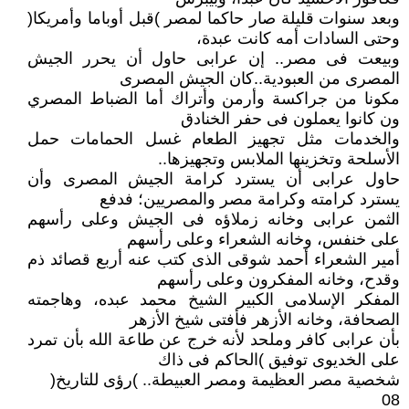
وبعد سنوات قليلة صار حاكما لمصر )قبل أوباما وأمريكا(
وحتى السادات أمه كانت عبدة،
وبيعت فى مصر.. إن عرابى حاول أن يحرر الجيش
المصرى من العبودية..كان الجيش المصرى
مكونا من جراكسة وأرمن وأتراك أما الضباط المصري
ون كانوا يعملون فى حفر الخنادق
والخدمات مثل تجهيز الطعام غسل الحمامات حمل
الأسلحة وتخزينها الملابس وتجهيزها..
حاول عرابى أن يسترد كرامة الجيش المصرى وأن
يسترد كرامته وكرامة مصر والمصريين؛ فدفع
الثمن عرابى وخانه زملاؤه فى الجيش وعلى رأسهم
على خنفس، وخانه الشعراء وعلى رأسهم
أمير الشعراء أحمد شوقى الذى كتب عنه أربع قصائد ذم
وقدح، وخانه المفكرون وعلى رأسهم
المفكر الإسلامى الكبير الشيخ محمد عبده، وهاجمته
الصحافة، وخانه الأزهر فأفتى شيخ الأزهر
بأن عرابى كافر وملحد لأنه خرج عن طاعة الله بأن تمرد
على الخديوى توفيق )الحاكم فى ذاك
شخصية مصر العظيمة ومصر العبيطة.. )رؤى للتاريخ(
08