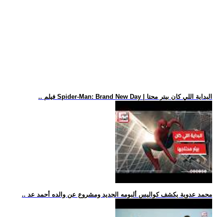
.. فيلم Spider-Man: Brand New Day | البداية اللي كان بيتر محتا
.. محمد عدوية يكشف كواليس ألبومه الجديد ومشروع عن والده أحمد عد