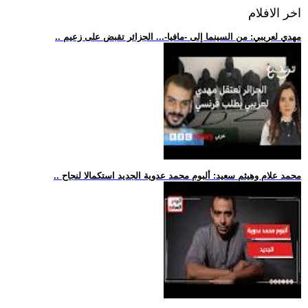
اخر الافلام
.. مهدي لعريبي: من السينما إلى -مافيا-... الجزائر تقبض على زعيم
.. محمد علام وهيثم سعيد: ألبوم محمد عدوية الجديد استكمالا لنجاح