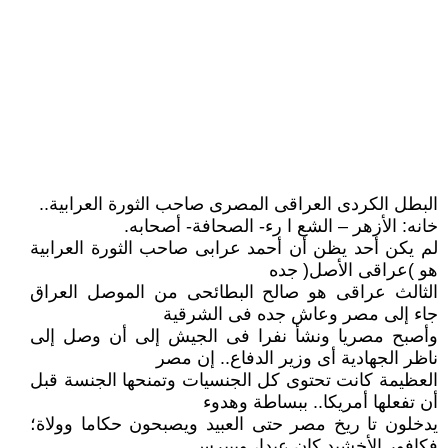
البطل الكردى العراقى المصرى صاحب الثورة العرابية..
خانه: الأزهر – الشع ا رء- الصحافة- أصحابه.
لم يكن أحد يظن أن أحمد عرابى صاحب الثورة العرابية
هو )عراقى الأصل( جده
الثالث عراقى هو صالح البطائحى من الموصل العراق
جاء إلى مصر وعاش جده فى الشرقية
وأصبح مصريا ونشأ نفرا فى الجيش إلى أن وصل إلى
ناظر الجهادية أى وزير الدفاع.. إن مصر
العظيمة كانت تحتوى كل الجنسيات وتمنحها الجنسة قبل
أن تفعلها أمريكا.. ببساطة وهدوء
يدخلون تا ريخ مصر حتى العبيد ويصبحون حكاما وولاة؛
فكافور الأخشيد كان عبدا، وبيبرس