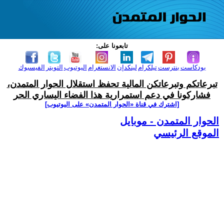
تابعونا على:
بودكاست
بنترست
تيلكرام
لينكدإن
الانستغرام
اليوتيوب
التويتر
الفيسبوك
تبرعاتكم وتبرعاتكن المالية تحفظ استقلال الحوار المتمدن،
فشاركونا في دعم استمرارية هذا الفضاء اليساري الحر
[اشترك في قناة ‫«الحوار المتمدن» على اليوتيوب]
الحوار المتمدن - موبايل
الموقع الرئيسي