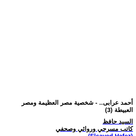
أحمد عرابى.. - شخصية مصر العظيمة ومصر
العبيطة (3)
السيد حافظ
كاتب مسرحي وروائي وصحفي
(Elsayed Hafez)