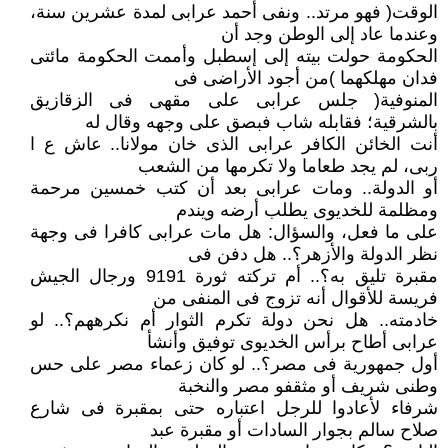
الوقت( فهو مرتد.. ونفى أحمد عرابى لمدة عشرين سنة،
وعندما عاد إلى الوطن وجد أن
الحكومة حولت بيته إلى إسطبل وأممت الحكومة مائتى
فدان مهلكهما )من أجود الأراضى فى
المنوفية( جلس عرابى على مقهى فى الزقازيق
بالشرقية؛ فقابله شاب فبصق على وجهه وقال له
أنت الخائن الكافر عرابى الذى خان مولانا.. عاش ع ا
ربى، لم يجد طعاما ولا تكرمها من الشعب
أو الدولة.. ومات عرابى بعد أن كتب خمسين مرحمة
ومظلمة للخديوى يطلب أرضه ويندم
على ما فعل، والسؤال: هل مات عرابى كافرا فى وجهة
نظر الدولة والأزهر؟.. هل دفن فى
مقبرة تليق به؟.. أم تركته ثورة 9191 ورجال الجيش
فريسة للأقوال أنه تزوج فى المنفى من
خادمته.. هل نحن دولة تكرم الثوار أم نكرههم؟.. لو
عرابى أطاح برأس الخديوى توفيق وأنشأ
أول جمهورية فى مصر؟.. لو كان زعماء مصر على حس
وطنى شريف أو مثقفو مصر والنخبة
شرفاء لأعادوا للرجل اعتباره حتى بمقبرة فى شارع
صلاح سالم بجوار السادات أو مقبرة عبد