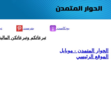
بودكاست
بنترست
تي
تبرعاتكم وتبرعاتكن المال
الحوار المتمدن - موبايل
الموقع الرئيسي