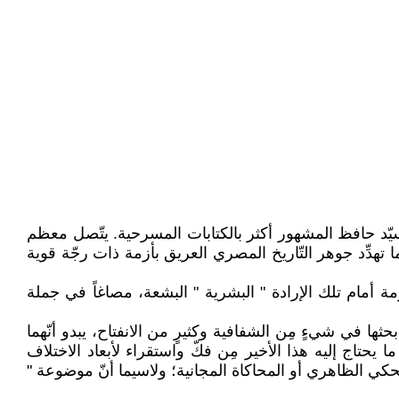
سيّد حافظ المشهور أكثر بالكتابات المسرحية. يتّصل معظم
نما تهدِّد جوهر التّاريخ المصري العريق بأزمة ذات رجّة قوية
زِمة أمام تلك الإرادة " البشرية " البشعة، مصاغاً في جملة
ثها في شيءٍ مِن الشفافية وكثيرٍ من الانفتاح، يبدو أنّهما
 يحتاج إليه هذا الأخير مِن فكّ واستقراء لأبعاد الاختلاف
حكي الظاهري أو المحاكاة المجانية؛ ولاسيما أنّ موضوعة "