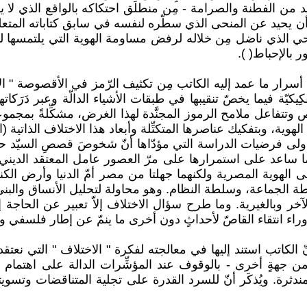
زيد من الفطنة والصرامة - مِن منطلَق احتكاكه بالواقع الذي لا
 يحيد عن المنحى الذي سطّره لنفسه في سابق كتاباته المتعلقة 
ي الذي ناضل مِن خلاله لرفض مساومة الهوية التي يلتمسها ليفت
بالإحباط( ).
ار ما عمد إليه الكاتب مِن تكثيف الرّمز في الأقصوصة " الاختل
تفكِيكيّة فيما يخصّ تنقيبها في طبقات الأشياء الدالّة وعبر دَ
اعل ملامح الرموز المجنَّدة لهذا الغرض، مشكِّلةً بمجموعها
ية، وبتفكيك عناصرها المتكتِّلة وأبعاد هذا الاختلاف الذاتية (ال
لى فرضيات الدراسة التي مؤدّاها أنّ شخوصَ قصصِ السيّد حاف
كما ساعد على استمرارها على مرّ العصور عامل المعتقد الديني 
لى الهوية المصرية ولكنهما جهلتا من مصر أمّ الدنيا وأرض ال
لجماعة، وسلطة النظام. وهو محاولة لتحليل الأنساق والبنى ل
خر وبالغيرية. وما طرح سؤال الاختلاف إلاّ تعبير عن الحاجة إ
ن وراء انتقاء القاصّ لأحداثٍ دون أخرى ما ينمّ عن إطار فلسفي 
 الكاتب استند إليها في معالجته لفكرة " الاختلاف " التي نعت
ن جهةٍ أخرى - بالوقوف عند المؤشِّرات الدالة على اهتمام
ة. ويُذكَر أنّ للسرد القدرة على تجلية المتناقضات وتسويتها 