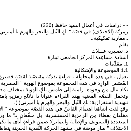
- - دراسات في أعمال السيد حافظ (226)
رمزيّة (الاختلاف) في قصّة " لكِ النّيل والبحر والهرم يا أميرتي
ـ مقاربة تفكيكية ـ
بقلم
د. نصـيرة عـــلاك
أستاذة مساعِدة المركز الجامعي تيبازة
1. مقدِّمات
1.1 الموضوعة والإشكالية
نعمِل - في هذه المحاولة - قراءة نقديّة مقتضَبة لقصّةٍ قصي
القَصَص الوارِد في هذه المجموعة بموضوع الهوية " المصرية "، ويت
تكاد تنال مِن وجوده، رامية إلى طمس تلك الهوية بمختلف مضام
وتحمل القصّة المعنية بهذه القراءة عنواناً ذا دلالةٍ رمزيةٍ ب
تنهيدية استفزازية: لكِ النّيل والبحر والهرم يا أميرتي( ).
وقد لفَت انتباهَنا اهتمامُ القاصّ في هذه القصّة بموضوعة " ال
مغلَّفان بغطاء مِن الرمزية المستشرية، بل ملفّقان بـ" ما ورا
المتعددة (التسويف والإطالة والتمايز)؛ ضمن قراءةٍ أنأى ما ت
الاختلاف " صار موضة في مشهد الحركة النّقدية الحديثة يتعاطاها 