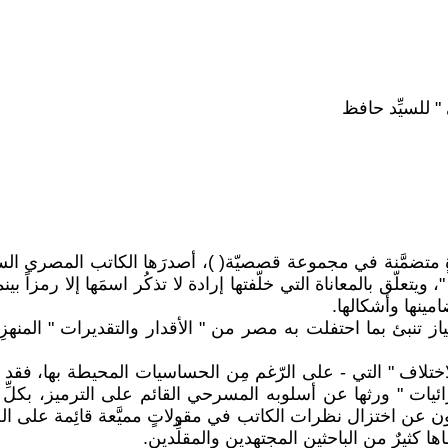
 " للسيِّد حافظ
رةٍ متضمَّنة في مجموعة قصصيّة( )، أصدرَها الكاتب المصري ال
علّق بالمعاناة التي خلّفتها إرادة لا تذكُر اسمَها إلا رمزاً بي
ينها وأشكالها.
امتياز تنبئ بما احتفلت به مصر من " الأقدار والتقديرات " المنه
اختلاف " التي - على الرّغم مِن الحساسيات المحيطة بها، فقد بح
ئيات " ورثها عن أسلوبه المسرحي القائم على الترميز، بكلِّ ما
كون عن اختزال نظرات الكاتب في مقولاتٍ مميَّعة قائِمة على ال
كثيرٌ من الباحثين المجتهِدين والمقلِّدين.