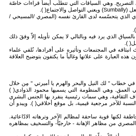
ى التصريح. وهي السياقات التي تتطلّب أيضاً قراءات خاصّة
دّدي الذي يتحسّسه لدى القارئ نفسه (المصري /المسيحي /
اق الذي يرد فيه وبالتالي لا يمكن تأويله إلاّ وفقَ ذلك
ل( ).
انبثاقه في المجتمعات وتأثيره على أفرادها، نُلفي علماء
 هذه العبارة على علاتها وغالباً ما يكتفون بتوضيح العلاقة
ّة في خطاب " لك النيل والبحر والهرم يا أميرتي " مِن خلال
ة في العمق. وهي المنظومة التي يسميها محمود الذوادي( )
الأعراف الثقافية، وهي سمات رئيسية ينفرد بها الجنس البشري
بة للآخر مرجعية قيمية، بل موقع أخلاقي( ). ويبدو أن
ة لكنها قوية ساحقة لمظالم الآخر وترهاته الادّاعائية.
 المصري من مظاهر الإهانة - خارجيّاً- والتسخيف بمظاهره