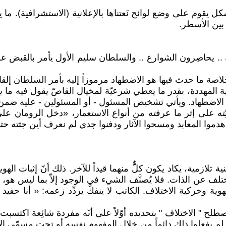
 يقوم على وضع لوائح نَعتناها بالإعلانية (الاستشرافية). ما
 بين الأسطر.
لمهددة، بقدر ما يعطي شرعيّة لمخيال القاصّ يقول فيه ما يشاء
لك الاضطهاد. ويأتي تشخيص المسئول - أو المسئولين - عليه ض
 على إثر ما عرفته من أنواع الاستعمار، «دخل الرومان على 
دموا المعابد ومسحوا الآثار ودفنوا جدي لم نعرف أين جثته حتى
منية تلازمية، يكاد يكون كلٌّ منهما قيداً للآخر. ذلك أنّ إثبات 
ختلف عن الذات. فلا يُصنَّف الشيء في الوجود إلاّ بما ليس هو، 
وية وحركية الاختلاف. الكاتب لا ينفكّ يردِّد زعمه: « أنا 
 " الاختلاف " بتحديده أوّلاً على أنّه مفردة شائِعة اكتسبت بُعدا
 لم يفعلوا ذلك دائماً مِن خلال المفهوم نفسِه أو تحت مسمّى الاخت