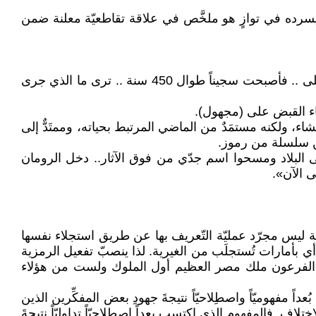
 يسرده في توازٍ هو ملخَّص في علاقة تقاطعيّة معلنة ضمن
« أغمضت عيني لحظة ثمّ فتحتها فوجدتني في عصر المماليك .. يحاصِرون الشوارع .. والسلطان سليم الأول يأمر بالقبض على .. فأصبحت سجيناً طوال 450 سنة .. ترى ما الذي جرى
، ولكنه مستمَدٌ من الماضي المرتبط بحياته، وممتَدٌّ إلى
من سلسلة من رموز.
البلاد ومسحوا اسم جدّي من فوق الآثار.. دخل الرومان
 الآن».
الهوية ليس مجرّد عمليّة التّعريف بها عن طريق استجلاء نفسها
أي بأمارات تُستجلَب من الغيرية. لذا ينصبّ تفعيل الرمزية
حفيد الفرعون ملك مصر العظيم أول الملوك ولست من هؤلاء
ً مفهوميّاً واصطِلاحيّاً نتيجةَ جهودِ بعض المفكِّرين الذين
لاف. فالمفهوم الذي اكتسب بعداً اصطلاحيّاً تداوليّاً نتيجةَ