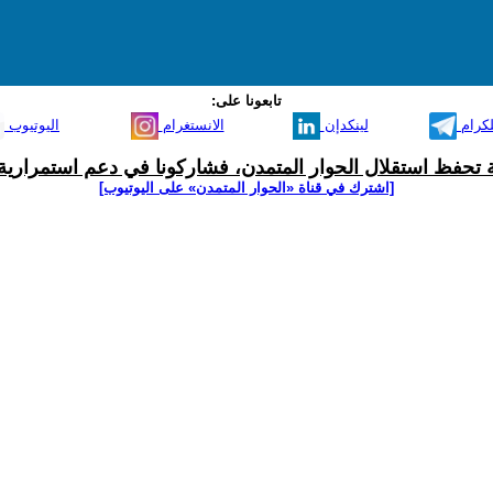
تابعونا على:
لكرام
لينكدإن
الانستغرام
اليوتيوب
ية تحفظ استقلال الحوار المتمدن، فشاركونا في دعم استمرارية 
[اشترك في قناة ‫«الحوار المتمدن» على اليوتيوب]