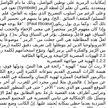
إمكانيات الرمزية على توطين التواصل، وذلك ما دام التّواصل 
ومتعددة. يكفي أن نعلم أنّ لفظة الرمز (Symbole) تعود في اللغات الغربية إلى الأصل اللاّتيني (Sumbolon) المشتقّ من الفعل (Sumbally) ويعني التواصل والاجتماع( ).
وعلى الرغم من أسلوب التصريح الذي يموِّه به القاصّ، فلم 
المسلم/ المثقف/ السائق ..الخ)، وهو ما يسهِم في تجسير الرمز
ذلك أنّه - وكما يرى بول ريكور(Paul Ricœur) : "فلا يوجد فهم للذّات بدون أن يكون متوسِّطاً بعلامات، أو رموز، أو نصوص"( ).
وإذا كان مفهوم الرّمز منحصِراً في معنى الإخفاء والحجب لمع
السياق، فهو فاعِلٌ ومنفعِل، يؤثِّر في السياق ويتأثّر به( ). وع
لعلّ هذه المطاطية هي التي جعلت من " الرمز " موضوعاً يستأث
الانتروبولوجيا الذين لم يتوصّلوا إلى تعريف دقيق لكلمة (رمز/أ
بين الرّمز والفكرة التي يرمز إليها، وتنوّع استخدامهم لكلمة ر
2.2 الهويات المصرية الرّاسِخة ورمزيّاتها الضّافية
1.2.2 الهوية في مواجهة العنصرية
لا ريبَ أنّ تيمة " الهوية " رائجة في هذا النصّ، ودويّها قوي،
هيمنة التّراث المصري القديم بتنوعاته الكثيرة التي رجع الك
بـ(الرموز الثقافية) المميِّزة لهوية الإنسان والمتمثِّلة في ا
عن سواه( ). فالشرق مثلا ليس مجرد آخر للغرب، أي آخر موق
الموقع القيمي هو الذي يحدد " الآخر " حتى في المنظور الشع
وتترامى أطراف هذه القضية نازِعةً نحو التطابق مع أهمّ الإ
وتتمثّل تلك الإشكالية في تنامي العنصرية في المجتمع المصري
المتردية بعدما حظي بمكانة يُحسَد عليها. إنّ الكاتب وضع نفسه