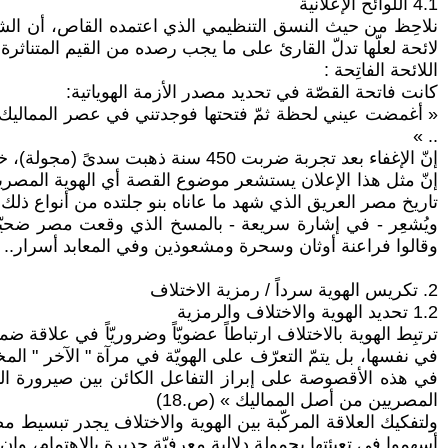
4.1 اللوائح الإعلانية
نلاحِظ من حيث النسق التنظيمي الذي اعتمده القاص، أن الشكل
لائحة لعلّها تدلّ القارئ على ما يجب رصده من القيم المتناثرة
اللائحة الفاتِحة :
كانت فاتحة القصّة في تحديد مصدر الأزمة الهوياتية:
.. »
إنّ الإغفاء بعد تجربة ضربت 450 سنة ذهبت سدىً (مجولة)، خلاصة ما حدث فيها هو الاضطهاد مرموزاً إليه بأمر السلطان إلقاء القبض على (مجهول).
إنّ مثل هذا الإعلان يستشعر موضوع القصة أي الهوية المصرية ا
تاريخ مصر العريق الذي شهد ما عاناه بنو جلتده من أنواع ذ
ويُشعِر - في إشارة سريعة - بالمسخ الذي وقعت مصر ضحيّته
وقالوا فراعنة أوثان وسحرة ومشعوذين وفي المعابد أسرار.. ه
2. تكريس الهوية سرداً / رمزية الاختلاف
1.2 تحديد الهوية والاختلاف والرمزية
ترتبِط الهوية بالاختلاف ارتباطاً عضويّاً وضروريّاً في علاقة ض
في نفسها، بل يتمّ التعرّف على الهويّة في مرآة " الآخر " الم
في هذه الأقصوصة على إبراز التفاعل الكائن بين صيرورة اله
المصريين من أصل المماليك » (ص.18)
ولتفكيك العلاقة المركّبة بين الهوية والاختلاف يجدر تبسيط مصطلح
أسهموا في تعبِئتها بحمولة دلالية معرِفيّة جديرة بالاهتمام، وإن