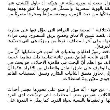
 يزال يبعث له صورة سيِّئة عن هويّته، إذ حاول الكشف عنها
بالهوية المصرية، والمتمثّْل في جرد ما علق بهذه الهوية
كّها من عبث الزمن، وبوصفه مؤلِّفاً ومخرجاً مصريّاً من
افية " المعنية بهذه القراءة التي نعوِّل فيها على مقاربة
رَكاتها، بقصد تثمين الأعماق وفضح بريق السطوح. وهي قراءة
 - وفي آخر المطاف - نوعاً من رمزيّة هي التي نتصيّدها
عِرقية).
ظ رموزٌ لعقلياتٍ وذهنياتٍ قد أسهم في تشكيلها كلٌّ من
الذي عالجه القاصّ ضمن ثنائية تقابلية ذات دينامية عجيبة
كنانة. مع العلم أنّ البحث في ظاهرة الاختلاف هو بحث في
لوقوف على طرق التبادل والتفاعل بين الأفراد. «كما أنّ
لى تجاوز منطق الثنائيات الصّارم ونسق التصنيفات القائم
وجودي معيّن يهمّ استطلاعه.
قد - من جهة - أنّه صوّر أو صنع على محورِها مجمل أحداث
 الكاتب بتقويض بعض المعتقدات التي ترسّخت لدى الفرد
أو تعقيدها بالنسبة لحياة الفرد. كما يمثّل « القدرة على