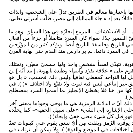
ضعها باعتبارها معالم في الطريق تدلّ على الشخصية والذات
لاً: بعد إذ « جاء المماليك إلى مصر، ظلّت أسرتي تعاني،
 أو الاستكشاف - المزمع إنجازُه في هذا السياق. وهو ما
ّ القصير جدّا. سواء كان السرد متأصلاً أو جزءاً من أفعال
التاريخ وفلسفة التاريخ أيضاً. ويؤكد كثير من المؤرِّخين
قل في السرد دائما. لم ير دارس منذ القدم حتى نهاية القرن
 أنوية، تتبدّى لصقاً بشخصٍ واحد ولها مسمىً معيّن، وتمتلك
وم على « علاقة تفرّد وانتماء وطيدة بالهوية، [ بيد أنّه ] لن
 يكفل لها التواجد كمعطى ثقافياً وليس ذلك فحسب، « بل هو
غير إتباعي ليس فيه ثبوت ولا تقنّع ولا اختلاف »( ). في
كها من هنا فلا يخطئ الإنجليز لما أسموا السرد بمصطلح
ل معنى " الإشارة والإيماء ". ذلك أنّ « الدلالة الرمزية هي ما يوحي وجودُها بمعنى آخر
 على الإشارة إلى الشيء «على سبيل الخفية»- كما يحدِّده
فهو قبل كلّ شيء معنى خفيّ وإيحاء( ).
فِّره الرّمز ويفلت مِن أيّ نسَق يقوم على كينونات تعدّ
ون اختلافات في الموضع والقوة( ). ولا يمكن أن نرتاب في