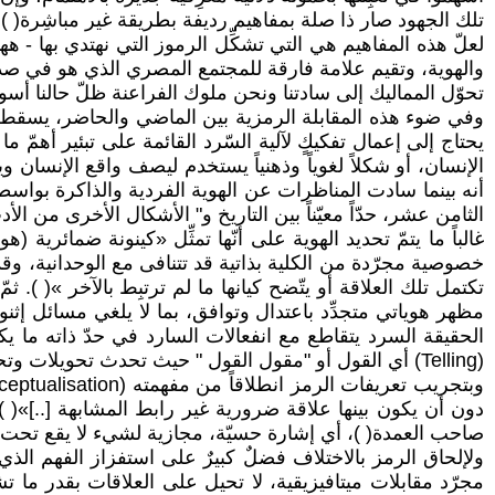
تلك الجهود صار ذا صلة بمفاهيم رديفة بطريقة غير مباشِرة( ).
لعلّ هذه المفاهيم هي التي تشكِّل الرموز التي نهتدي بها - 
والهوية، وتقيم علامة فارقة للمجتمع المصري الذي هو في صدد 
تحوّل المماليك إلى سادتنا ونحن ملوك الفراعنة ظلّ حالنا أسوء م
وفي ضوء هذه المقابلة الرمزية بين الماضي والحاضر، يسقط قن
يحتاج إلى إعمال تفكيكٍ لآلية السّرد القائمة على تبئير أهمّ 
الإنسان، أو شكلاً لغوياً وذهنياً يستخدم ليصف واقع الإنسان 
أنه بينما سادت المناظرات عن الهوية الفردية والذاكرة بواسطة 
الثامن عشر، حدّاً معيّناً بين التاريخ و" الأشكال الأخرى من الأدب
غالباً ما يتمّ تحديد الهوية على أنّها تمثِّل «كينونة ضمائرية
خصوصية مجرّدة من الكلية بذاتية قد تتنافى مع الوحدانية، وقد تتوق
تكتمل تلك العلاقة أو يتّضح كيانها ما لم ترتبِط بالآخر »( )
مظهر هوياتي متجدِّد باعتدال وتوافق، بما لا يلغي مسائل إثن
الحقيقة السرد يتقاطع مع انفعالات السارد في حدّ ذاته ما 
(Telling) أي القول أو "مقول القول " حيث تحدث تحويلات وتحويرات( ). وهو أشبه بمظهر الرؤية كما يدعوه تزفيتان تودوروف( ).
دون أن يكون بينها علاقة ضرورية غير رابط المشابهة [..]»( )
صاحب العمدة( )، أي إشارة حسيّة، مجازية لشيء لا يقع تحت ال
ولإلحاق الرمز بالاختلاف فضلٌ كبيرٌ على استفزاز الفهم الذي
مجرّد مقابلات ميتافيزيقية، لا تحيل على العلاقات بقدر ما ت