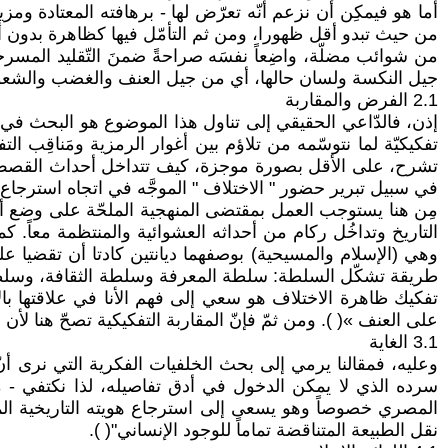
أما هو فيمكِن أن نزعم أنّه تعرّض لها - برهافته المعتادة وم
من حيث تبدو أقل ظهورا، ومن ثم التأمّل فيها كظاهرة بدون أن
من شوائب مضلّة، واضِعاً نفسَه صراحةً ضمنَ التّقليد المسرح
جيل النكسة ولسان حالها، أي من جيل العنف والغضب والشعور 
2.1 الفرض والمقاربة
إذن، فالدّاعي الحقيقي إلى تناول هذا الموضوع هو البحث في أسر
تفكيكيّة لما نتوسّمه من تلاؤم بين أغوار الرمزية ومَناقِب ال
تشرح، على الأقل بصورة موجزة، كيف تتداخل أحداث القصص وتتف
في سبيل تبرير حضور " الاختلاف " الموجَّه في اتجاه استرجاع الهو
مِن هنا يستوجب العمل بمقتضى المنهجية الملحّة على وضع أو
التاريخ وتداخُل ركام من أحداثه العشوائية والمنتظمة معاً. 
وهي (الإسلام والمسيحية) بوصفهما ديانتين كادتا أن تقضيا ع
طريقة تشكّل السلطة: سلطة المعرفة وسلطة الثقافة، وسلطة ا
تفكيك ظاهرة الاختلاف هو سعي إلى فهم الأنا في علاقتها بالآ
على العنف »( ). ومن ثمّ فإنّ المقاربة التفكيكية تصحّ هنا لأ
3.1 الغاية
وعليه، فمقالنا يرمي إلى بحث الخلفيات الفكرية التي نرى أنّ
سرده الذي لا يمكن الدخول في أدق تفاصيله، لذا نكتفي - م
المصري خصوصاً وهو يسعى إلى استرجاع هويته التاريخية المندثر
نقل الطبيعة المتناقضة تماماً للوجود الإنساني"( ).