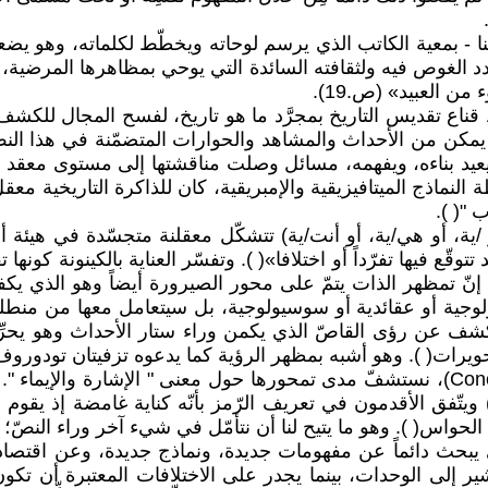
ههنا - بمعية الكاتب الذي يرسم لوحاته ويخطّط لكلماته، وهو ي
الغوص فيه ولثقافته السائدة التي يوحي بمظاهرها المرضية، قائ
ن العبيد» (ص.19).
اع تقديس التاريخ بمجرَّد ما هو تاريخ، لفسح المجال للكشف -
ما يمكن من الأحداث والمشاهد والحوارات المتضمّنة في هذا النص
ويعيد بناءه، ويفهمه، مسائل وصلت مناقشتها إلى مستوى معقد في 
النماذج الميتافيزيقية والإمبريقية، كان للذاكرة التاريخية مع
 "( ).
 (هو /ية، أو هي/ية، أو أنت/ية) تتشكّل معقلنة متجسّدة في هيئة
ّع فيها تفرّداً أو اختلافا»( ). وتفسّر العناية بالكينونة كونها تق
. ثمّ إنّ تمظهر الذات يتمّ على محور الصيرورة أيضاً وهو الذي
ولوجية أو عقائدية أو سوسيولوجية، بل سيتعامل معها من منطلق 
يكشف عن رؤى القاصّ الذي يكمن وراء ستار الأحداث وهو يحرِّ
وبتجريب تعريفات الرمز انطلاقاً من مفهمته (Conceptualisation)، نستشفّ مدى تمحورها حو
 ويتّفق الأقدمون في تعريف الرّمز بأنّه كناية غامضة إذ يقوم
حواس( ). وهو ما يتيح لنا أن نتأمّل في شيء آخر وراء النصّ؛ 
 يبحث دائماً عن مفهومات جديدة، ونماذج جديدة، وعن اقتصاد يو
شير إلى الوحدات، بينما يجدر على الاختلافات المعتبرة أن تك