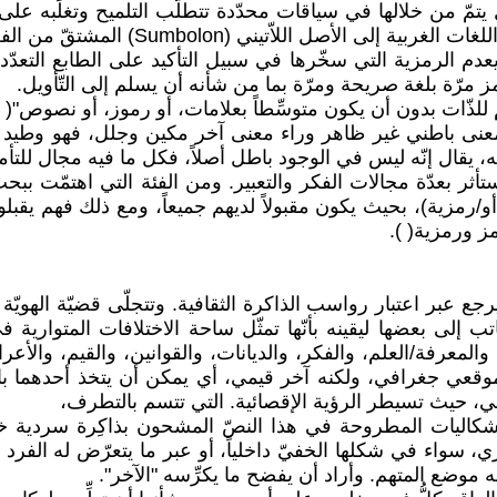
يتمّ من خلالها في سياقات محدّدة تتطلّب التلميح وتغلِّبه عل
يعدم الرمزية التي سخّرها في سبيل التأكيد على الطابع التع
 مرّة بلغة صريحة ومرّة بما من شأنه أن يسلم إلى التّأويل.
نى باطني غير ظاهر وراء معنى آخر مكين وجلل، فهو وطيد بالسي
ليه، يقال إنّه ليس في الوجود باطل أصلاً، فكل ما فيه مجال للتأم
ر بعدّة مجالات الفكر والتعبير. ومن الفئة التي اهتمّت ببحث 
و/رمزية)، بحيث يكون مقبولاً لديهم جميعاً، ومع ذلك فهم يقبلون
مز ورمزية( ).
 يرجع عبر اعتبار رواسب الذاكرة الثقافية. وتتجلّى قضيّة الهوي
اتب إلى بعضها ليقينه بأنّها تمثّل ساحة الاختلافات المتواري
للغة، والمعرفة/العلم، والفكر، والديانات، والقوانين، والقيم، و
عي جغرافي، ولكنه آخر قيمي، أي يمكن أن يتخذ أحدهما بالنس
بي، حيث تسيطر الرؤية الإقصائية. التي تتسم بالتطرف،
شكاليات المطروحة في هذا النصّ المشحون بذاكِرة سردية خاطف
، سواء في شكلها الخفيّ داخلياً، أو عبر ما يتعرّض له الفرد
 موضع المتهم. وأراد أن يفضح ما يكرِّسه "الآخر".