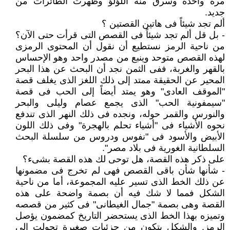
مرة واحدة وسرق منه اللؤلؤ وظهرت الطائرات من
جديد.
ألم تجد شيئاً فى هاتين القصتين ؟
- بل قل ألم تجد شيئاً فى القصص التى قرأت حتى الآن؟
من ناحية الرمز نستطيع أن نقول أن المحتوى الرمزى
لهذه القصص متوحد وينبع من مصدر واحد وهو الإحساس
بالقهر والغربة، ففى الثمن نجد أن البحث عن هذا البحر
المحير عن الحقيقة ممتد إلى ذلك اللغز الذى يغلف قصة
"الموقف العادى" وهو يمتد أيضاً إلى الحب فى قصة
"سيمفونية الحب" الذى يجمع عصام وليلى والبحر
والنورس والقمر حوله، ونجده فى ذلك النهر الذى تندفع
نحوه الأشياء فى "أشياء تحلم بالهجرة" وفى ذلك اللون
الأبيض والأسود فى "نفوس ودروس من سلسلة البحث
السلطانية الغورية فى بلاد مصر".
على ذكر هذه القصة، هل توحى لك هذه القصة بشىء؟
- شأنها شأن باقى القصص فهى لم تخرج فى مضمونها
عن ذلك الخط الذى تسير عليه المجموعة، أما من ناحية
الشكل فمما لا شك فيه أن بصمة واضحة على هذه
القصة وهى بصمة "جمال الغيطانى" فى كثير من قصصه
وتميزه بهذا الخط الذى يستحضر التاريخ كمضمون يؤصل
الرمز. والشكل يتكون من جزئيات صغيرة تحولت إلى