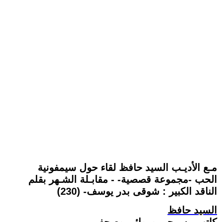
مـع الأديـب السيد حافظ لقاء حول سيمفونية
الحب -مجموعة قصصية- - مقابـلة الشـهر بقلم
الناقد الكبير : شوقى بدر يوسف- (230)
السيد حافظ
كاتب مسرحي وروائي وصحفي