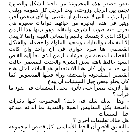
بعض قصص هذه المجموعة من ناحية الشكل والصورة
تجمع بين الرجل وزوجته، يبث الرجل كل همومه ويلقى
إليها برؤيته التى لا يستطيع أن يقضى بها لأى شخص آخر،
ويثير فى هذه البحيرة من حياتهما دوامات صغيرة هى
تعرف فيه صوت الشرف والنقاء، وهو يريها هذا الزمن
الراكد الذى لا يتمسك بالقيم والمعانى النبيلة وإنما لا يبدى
إلا التفاهات والنفايات وتمجيد الملوك والعظماء. والشكل
القصصى هنا سرد حوارى فى آن واحد وإن كانت
اللقطات المنبعثة من جزئيات الزمن الذى لجأ إليه القاص
السيد حافظ باهتة بعض الشىء والحدث القصصى خافت
إلى حد ما وإن كان هذا الاستخدام هو الملائم لمثل هذه
القصص المشحونة والمختبئة وراء فعلها المدسوس كما
كان يحلو لبعض جيل الستينيات أن يبدع.
هل لازلت مصراً على تأثرى بجيل الستينيات فى ضوء ما
قرأت ؟
- وهل لديك شك فى ذلك؟ المجموعة كلها تأثيرات
واضحة بكل المقاييس الفنية والنقدية بما أبدعه مبدعو
جيل الستينيات.
هل هناك تطبيقات أخرى ؟
- التعليق الأخير أن الخط الأساسى لكل قصص المجموعة