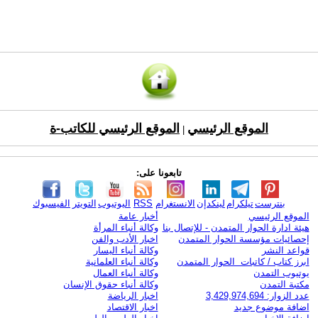
الموقع الرئيسي
الموقع الرئيسي للكاتب-ة
|
تابعونا على:
بنترست
تيلكرام
لينكدإن
الانستغرام
RSS
اليوتيوب
التويتر
الفيسبوك
الموقع الرئيسي
أخبار عامة
هيئة ادارة الحوار المتمدن - للإتصال بنا
وكالة أنباء المرأة
إحصائيات مؤسسة الحوار المتمدن
اخبار الأدب والفن
قواعد النشر
وكالة أنباء اليسار
ابرز كتاب / كاتبات الحوار المتمدن
وكالة أنباء العلمانية
يوتيوب التمدن
وكالة أنباء العمال
مكتبة التمدن
وكالة أنباء حقوق الإنسان
عدد الزوار: 3,429,974,694
اخبار الرياضة
اضافة موضوع جديد
اخبار الاقتصاد