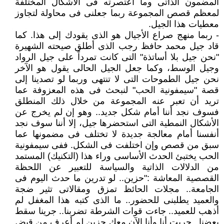
المضمون الذاتى وما اعتصرته فى الأشكال المختلفة
لمعظم قصص المجموعة ربما جعلنى فى محاولة لتجاوز
معطيات هذا الجيل.
- ربما منهج صراع الأجيال هو الذى يقودك إلى هذا. كما
قاد جيل محمد حافظ رجب الذى أطلق صيحته الشهيرة
"نحن جيل بلا أساتذة" التى كانت تمرداً على جيل الرواد
وجيل الوسط، وكما جعل الجيل الحالى يقول هو الآخر
نحن جيل الطموحات التى لا تنتهى وربما لو تصدينا إلى
قصة "سيمفونية الحب" لنبحث فى هذه المعزوفة عما
تريد أن تعبر عنه المجموعة من خلال ذلك المنطلق
فسوف نجد أننا أمام شكل جديد.. وهو إن لم يخرج عن
الأشكال النمطية التى استحضرها جيل، إلا أننا سوف نجد
أنفسنا أمام معالجة جديدة لا تختلف فى مضمونها عما
سبق من قصص وإن اختلفت فى الشكل. ففى سيمفونية
الحب يختبئ الحدث الأساسى وراء هذا (التكنيك) المستمد
من الدلالات الذاتية والسياسة للتعبير عن اللحظة
القصصية المعاشة :"حزين.. لو تدرين ما حدث اليوم فى
الجامعة.. مجلات الحائظ تمزق ومقالاتى تثير ضجة
والعميد يطلبنى للحضور.. ما الذى كتبه هذا المغفل لم
أذهب للعميد.. جاءت قوات الشرطة تضربنا.. جرينا سقط
بعضنا.. جريت أنا وأنا الآن معك حزين لم أعرف من قبض