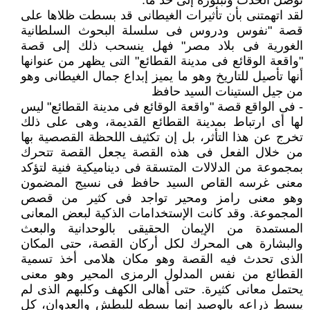
تؤصل الحدث وتبلوره إلى حد ما.
لقد اتهمتنى بأن تأثيرات الغيطانى قد بسطت ظلاها على
قصة "نفوس ودروس فى سلسلة البحوث السلطانية
الغورية فى بلاد مصر" فهل ينسحب ذلك إلى قصة
"واقعة الوقائع فى مدينة القطائع" التى يظهر من عنوانها
أنها تأصيل للتاريخ وهو ما يميز إبداع جمال الغيطانى وهو
من جيل الستينات السيد حافظ
- فى الواقع قصة "واقعة الوقائع فى مدينة القطائع" ليس
لها أى ارتباط بمدينة القطائع القديمة، وهى على ذلك
تخرج عن هذا التأثر، بل إن تكثيف اللحظة القصصية بها
من خلال الفعل فى هذه القصة يجعل القصة تتحرك
بمجموعة من الدلالات المتسقة فى ديناميكية فنية لتؤكد
معنى غرسه القاص السيد حافظ فى نسيج المضمون
وهو معنى رامز ومحير تواجد فى كثير من قصص
المجموعة. وقد كانت الإستخدامات الذكية لبعض المعانى
المستمدة من الإيمان الحقيقى بالوحدانية والبعث
والبشارة هى المحرك لكل أركان القصة، حتى المكان
الذى تحدث فيه القصة وهو مكان هلامى أخذ تسمية
القطائع من نفس المدلول الرمزى المحير وهو معنى
يحتمل معانى كثيرة. حتى أهالى الكهف وكلبهم الذى لم
يبسط ذراعه بالوصيد إنما بسطه للبطش والعدوان، كل