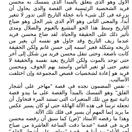
الأول وهو الذى يتعلق بالمبدأ الذى يتمسك به محسن
فريد الشخصية الرئيسية فى القصة والذى يحاول أن
يزرعه فى كل شىء بأنه عجلة التاريخ التى تدور لا تتغير
أبداً، والمعنى الثانى وهو الأم الذى يثير الجل وهو ضياع
التاريخ وسط هذا الجو المشبع بالغيوم والضلال ومدى
تأثير ذلك على الحقيقة والحياة. لقد ضاع محسن فريد
عندما زيف التاريخ وقد حاول هو نفسه أن يغير من
تاريخه وشكله فغير اسمه إلى حسن غانم ولكن الحقيقة
كانت ناصعة. وحتى تنقل محسن فريد من شكل إلى آخر
حتى توحد بالموت ولكن التاريخ يعيد نفسه والحقيقة لا
تتغير حتى لو تغير الناس واستبد بهم الخوف. ومحسن
فريد هو إعادة لشخصيات قصص المجموعة وإن اختلفت
الأساليب.
- نفس المضمون نجده فى قصة "مهاجر على أشجار
القلق" وهو التمسك بالمبدأ والقصة على ما يبدو قصة
ذاتية تنبع من تلك المتغيرات التى تستبد المرء فتحاول أن
تجعله ترساً فى هذه الآلة الهائلة حتى لو كان يسير عكس
ما يريد إنما المهم أن يسير فى فلك تلك الآلة.
وهذا ما رفضه الأستاذ "(ص) كما سبق أن رفضه محسن
فريد فى قصة "عندما دقت الساعة العاشرة من صباح
أحد الأيام" بيد أننا فى قصة "مهاجر على أشجار القلق"