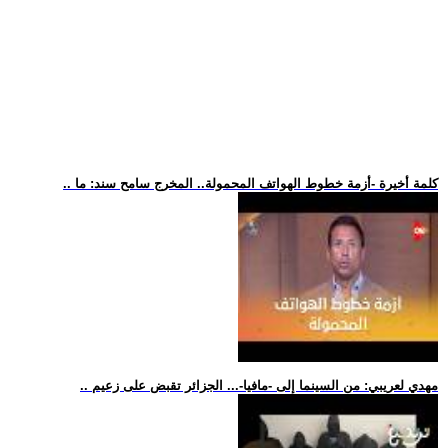
.. كلمة أخيرة -أزمة خطوط الهواتف المحمولة.. المخرج سامح سند: ما
.. مهدي لعريبي: من السينما إلى -مافيا-... الجزائر تقبض على زعيم