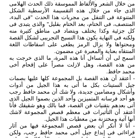
من خلال الشعر والألفاظ المموسقة ذلك الحدث الهلامى
الذى جاء من خلال هذه التقسيمة الأرسطية الشكل
المتنوعة فى التنقل من مجريات هذا الحدث "فى البدء،
المنتصف، فى الختام، بعد الختام بقليل" والذى يتبدى فى
كل جزئية وكذا يختلف ويتضاد فى مناطق كثيرة منه
ولكنه فى النهاية يكون هذا النسيج التجريبى لشكل القصة
ومحتواها ولا يزال الرمز يطغى على اسقاطات اللغة
المنتقاه بعناية والمعبرة عن مضمون.
اسمح لى أن أتساءل أنا هذه المرة، ما الذى خرجت به
من هذه القصة، وهل لازلت مصراً على إقحام أخى
محمد حافظ.
- أعتقد أن هذه القصة بل المجموعة كلها عليها بصمات
جيل الستينات بكل ما أتى به هذا الجيل من أدوات
وأشكال ومضامين جديدة، ولا شك أن محمد حافظ رجب
هو أحد فرسانه المتميزين وأحد الذين بصموا الجيل الذى
أتى بعدهم بتقنيات فن القصة، فما بالك وهو شقيقك فأنا
أعتقد أن التأثيرات فى معظم قصص المجموعة لاشك
أنها آتية ومختزنة من معطيات هذا الجيل.
- أنا لا أنكر أن بعض قصص المجموعة فيها من آثار
قراءاتى فى إبداع جيل أخى محمد حافظ رجب، ولكن