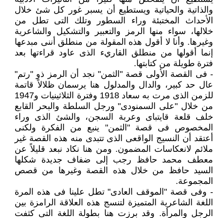
والذاتية والحياتية ويستطيع أن يسبر غور كل شئ خلال
الأحداث المختبئة وراء السطور وتلك التى تطل من
خلالها، سواء منها الرمز والتعبير والتشكيل والشاعرية
وغيرها. وأنا لا أقول هذه المقولة من منطلق أننى مبدعها
إنما أقولها من منطلق القاريء الذى عاود قراءتها بعد
فترة طويلة من كتابتها.
- فى القصة الأولى قصة "الثمن" نجد أن الرمز ذو "رتم"
عال حد كبير، والدال والمدلول هنا يرسمان ظلالاً قاتمة
للزمن الذى مرت به سعاد 1918 وفترة الثلاثينيات و1947
من خلال "على السمنودى" ورجل السلطة والبحر القابع
خلف قلعة قايتباى وعربة السجن، والشئ الذى وراء
المخصوص فى قصة "الثمن" ينبع من الفكرة ولكنى
أعتقد أن النسيج الواقعى الذى تتبدى منه هذه القصة غير
ملائم لانعكاسات المضمون. ومن هنا نكاد نبعد قليلاً عن
معطف محمد حافظ رجب إلى ضفاف جديدة شكلها
السيد حافظ من خلال هذه القصة وغيرها من قصص
المجموعة.
- وفى قصة "الموقف العادى" تطل علينا فى هذه المرة
اللغة الشاعرية المتميزة لتنسج هذه العلاقة الرامزة بين
الرجل والمرأة. وقد برزت هنا بطولة اللغة التى كثفت