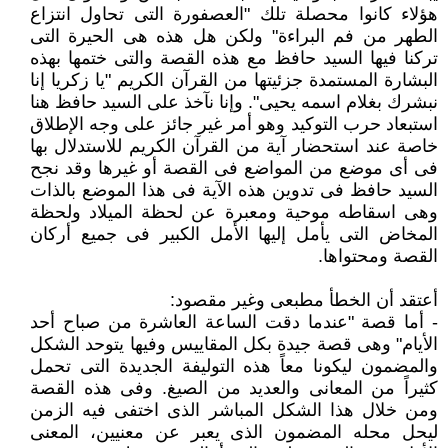
هؤلاء كانوا محصلة تلك "العصفورة التى تحاول انتزاع
الطهر من فم البراءة" ولكن هل هذه هى الحيرة التى
تركنا فيها السيد حافظ مع هذه القصة والتى ختمها بهذه
البشارة المستمدة جزئيتها من القرآن الكريم "يا زكريا إنا
نبشرك بغلام اسمه يحيى". وإنا نآخذ على السيد حافظ هنا
استبعاد حرب التوكيد وهو أمر غير جائز على وجه الإطلاق
خاصة عند استحضار آية من القرآن الكريم للاستدلال بها
فى أى موضع من المواضع فى القصة أو غيرها وقد نجح
السيد حافظ فى تدوين هذه الآية فى هذا الموضع بالذات
وهى اسقاطه موحية ومعبرة عن لحظة الميلاد ولحظة
المخاض التى يأمل إليها الأمل الكبير فى جميع أركان
القصة ومحتواها.
أعتقد أن الخطأ مطبعى وغير مقصود:
- أما قصة "عندما دقت الساعة العاشرة من صباح أحد
الأيام" وهى قصة جيدة بكل المقاييس وفيها يتوحد الشكل
والمضمون ليكونا معاً هذه التوليفة الجديدة التى تحمل
كثيراً من المعانى والعديد من الصيغ. وفى هذه القصة
ومن خلال هذا الشكل المباشر الذى اختفى فيه الزمن
ليحل محله المضمون الذى يعبر عن معنيين، المعنى