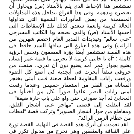
نستشعر هذا الإحباط الذى يلم بالأستاذ (ص) ويحاول أن
يعتصره ويدهمه. وفى هذا الفراغ تتداخل هذه المدلولات
المستمدة من بعض المأثورات الشعبية التى تتداولها
الخالة كريمة والعمة سعدو. كذلك تلك الإسقاطات التى
أحسها الأستاذ (ص) والذى نصحه بها الكاتب المسرحى
"على سالم" وتهديدات المدير العام (خصم شهرين من
الراتب) وفى هذه العبارة التى ساقها السيد حافظ فى
هذه القصة نستشعر أيضاً بؤرة المضمون ونحس الرؤية
كاملة : "آه يا خالتى كريمة لا تحزنى ما قيمة عمر إنسان
يضيع بجوار عمر أمه يضيع دون أن تدرى.. صنعت من
حروفى سفناً أبحرت فى أبجدية كى أصنع كل الضوء
ورفعت رايات المقاومة لحظة طعنة قلب أمتى بخنجر
المعاناة من الفقر من استعمار خسيس وعندما رفعت
أمتى رايات النصر علقوا صوراً لكل من أختبأوا فى
المخابئ لم أجد صورتى حتى ولو على باب حارة ضيقة"
لقد انتقلت إلى قصتى "مهاجر على أشجار القلق،
ومقاطع من حوار أشجار الصنوبر" وتركت قصة "لقطات
من حطام الزمن الراكد".
- لقد تعمدت أن أترك هذه القصة فى النهاية، القصة ثورة
على الثقافة والمثقفين وهى تخرج من مدلول تكرر فى