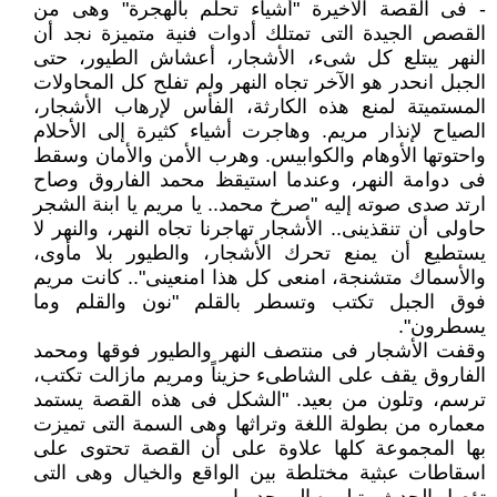
- فى القصة الأخيرة "أشياء تحلم بالهجرة" وهى من
القصص الجيدة التى تمتلك أدوات فنية متميزة نجد أن
النهر يبتلع كل شىء، الأشجار، أعشاش الطيور، حتى
الجبل انحدر هو الآخر تجاه النهر ولم تفلح كل المحاولات
المستميتة لمنع هذه الكارثة، الفأس لإرهاب الأشجار،
الصياح لإنذار مريم. وهاجرت أشياء كثيرة إلى الأحلام
واحتوتها الأوهام والكوابيس. وهرب الأمن والأمان وسقط
فى دوامة النهر، وعندما استيقظ محمد الفاروق وصاح
ارتد صدى صوته إليه "صرخ محمد.. يا مريم يا ابنة الشجر
حاولى أن تنقذينى.. الأشجار تهاجرنا تجاه النهر، والنهر لا
يستطيع أن يمنع تحرك الأشجار، والطيور بلا مأوى،
والأسماك متشنجة، امنعى كل هذا امنعينى".. كانت مريم
فوق الجبل تكتب وتسطر بالقلم "نون والقلم وما
يسطرون".
وقفت الأشجار فى منتصف النهر والطيور فوقها ومحمد
الفاروق يقف على الشاطىء حزيناً ومريم مازالت تكتب،
ترسم، وتلون من بعيد. "الشكل فى هذه القصة يستمد
معماره من بطولة اللغة وتراثها وهى السمة التى تميزت
بها المجموعة كلها علاوة على أن القصة تحتوى على
اسقاطات عبثية مختلطة بين الواقع والخيال وهى التى