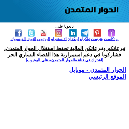
تابعونا على:
بودكاست
بنترست
تيلكرام
لينكدإن
الانستغرام
اليوتيوب
التويتر
الفيسبوك
تبرعاتكم وتبرعاتكن المالية تحفظ استقلال الحوار المتمدن،
فشاركونا في دعم استمرارية هذا الفضاء اليساري الحر
[اشترك في قناة ‫«الحوار المتمدن» على اليوتيوب]
الحوار المتمدن - موبايل
الموقع الرئيسي