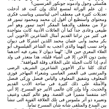
هكسلى وجول وادموند جونكور الفرنسيين؟
- إن علم الوراثة لمتسع لذلك وإن كنت قد أدخلت
تعديلات كثيرة فى معطف أخى ليناسبنى ويناسب فكرى
ومحتواى وأستطيع أن أقول إن محمد ومحمود تيمور قد
نزلا من معطف والدهما المفكر أحمد تيمور وهو أمر
طبيعى وعادى جداً كما أن العائلات الأدبية كانت متواجدة
فى كثير من تراثنا القديم أمثال الشاعرين الأخوين أبى
بكر محمد وأبى عثمان محمد اللذين اشتركا فى ديوان
واحد نسب إليهما والذى أعجب به الشاعر الفيلسوف أبو
العلاء المعرى حين قال: "لهما ديوان لا ينفرد فيه أحدهما
بشئ دون الآخر، إلا فى أشياء قليلة، هذا متعذر فى ولد
آدم، إذا كانت الجبلة على الخلاف وقلة الموافقة".
كذلك كلنا نذكر الأخوين الشاعرين الشريف الرضى
والمرتضى فى العصر العباسى وشعراء المهاجر فوزى
المعلوف وشفيق المعلوف والياس قنصل وزكى قنصل
والأمثلة على ذلك كثيرة فى ساحة الأدب القديم
والحديث. وأنا وإن كان عالمى الأثير جو المسرح. إلا أني
أجد متنفساً متميزاً فى القصة. وهو عالم كثيف وعنيف
وتعبيره ذو أثر ملموس فى تلك العلاقة القوية التى تنشأ
بين المبدع والمتلقى شأنه شأن المسرح تماماً.