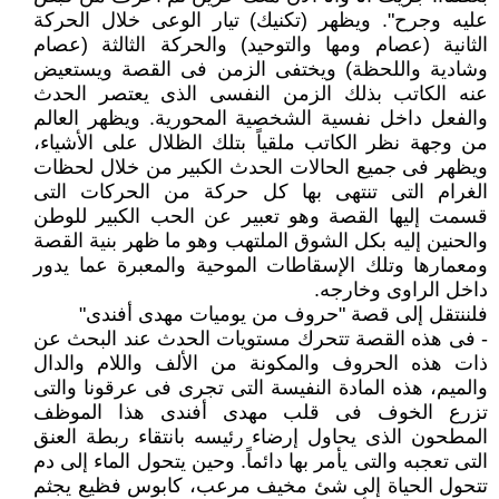
عليه وجرح". ويظهر (تكنيك) تيار الوعى خلال الحركة
الثانية (عصام ومها والتوحيد) والحركة الثالثة (عصام
وشادية واللحظة) ويختفى الزمن فى القصة ويستعيض
عنه الكاتب بذلك الزمن النفسى الذى يعتصر الحدث
والفعل داخل نفسية الشخصية المحورية. ويظهر العالم
من وجهة نظر الكاتب ملقياً بتلك الظلال على الأشياء،
ويظهر فى جميع الحالات الحدث الكبير من خلال لحظات
الغرام التى تنتهى بها كل حركة من الحركات التى
قسمت إليها القصة وهو تعبير عن الحب الكبير للوطن
والحنين إليه بكل الشوق الملتهب وهو ما ظهر بنية القصة
ومعمارها وتلك الإسقاطات الموحية والمعبرة عما يدور
داخل الراوى وخارجه.
فلننتقل إلى قصة "حروف من يوميات مهدى أفندى"
- فى هذه القصة تتحرك مستويات الحدث عند البحث عن
ذات هذه الحروف والمكونة من الألف واللام والدال
والميم، هذه المادة النفيسة التى تجرى فى عرقونا والتى
تزرع الخوف فى قلب مهدى أفندى هذا الموظف
المطحون الذى يحاول إرضاء رئيسه بانتقاء ربطة العنق
التى تعجبه والتى يأمر بها دائماً. وحين يتحول الماء إلى دم
تتحول الحياة إلى شئ مخيف مرعب، كابوس فظيع يجثم