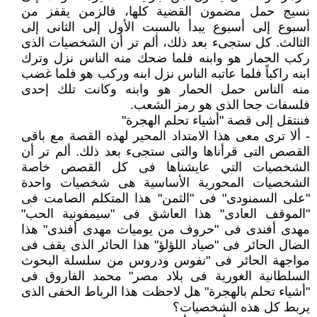
نسيج حمل مضمون القضية كلها، فالزمن يقفز من
أسبوع إلى أسبوع يبدأ بالسبت الأول إلى الثانى إلى
الثالث. كل ستجىء بعد ذلك، ألم تر أن الشخصيات الذى
ركب الحمار هو وابنه فلما ضحك منه الناس نزل وترك
ابنه راكباً فلما عاتبه الناس نزل ابنه وركب هو فلما غضب
منه الناس حمل الحمار هو وابنه وكانت تلك إحدى
فلسفات جحا الذى هو رمز الشعب.
فننتقل إلى قصة "أشياء تحلم الهجرة"
- ألا ترى معى هذا الامتداد المحير لهذه القصة مع باقى
القصص التى قرأناها والتى ستجىء بعد ذلك. ألم تر أن
الشخصيات التي عايشناها فى كل القصص خاصة
الشخصيات المحورية الأساسية هى شخصيات واحدة
"على السمنودى" فى "الثمن" هذا المتكلم الصامت فى
"الموقف العادى" هذا العاشق فى "سيمفونية الحب"
مهدى أفندى فى "حروف من يوميات مهدى أفندى" هذا
الضال الحائر فى "صياد اللؤلؤ" هذا الحائر الذى يقف فى
مواجهة الحائر فى "نفوس ودروس من سلسلة البحوث
السلطانية الغورية فى بلاد مصر" محمد الفاروق فى
"أشياء تحلم بالهجرة" هل لاحظت هذا الرباط الخفى الذى
يربط كل هذه الشخصيات؟