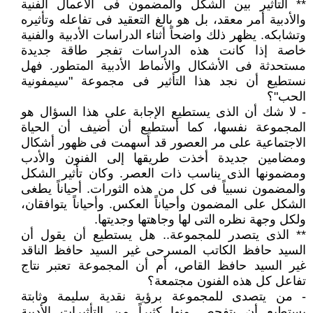
** التأثير بين الشكل والمضمون فى الأعمال الفنية
والأدبية أمر معقد، بل هو بالغ التعقيد فى تفاعله وتأثيره
وتشابكه. يظهر ذلك واضحاً أثناء الدراسات الأدبية والفنية
خاصة إذا كانت هذه الدراسات تفجر طاقة جديدة
مستحدثة فى الأشكال والأنماط الأدبية المتطور. فهل
نستطيع أن نجد هذا التأثير فى مجموعة "سيمفونية
الحب"؟
- لا شك أن الذى يستطيع الإجابة على هذا السؤال هو
المجموعة نفسها، كما أستطيع أن أضيف أن الحياة
الاجتماعية على مر العصور قد أسهمت فى ظهور أشكال
ومضامين جديدة أخذت طريقها إلى الفنون والأدب
ومضمونها الذى يناسب ذات العصر. وكان تأثير الشكل
والمضمون نسبياً فى كل من هذه الثورات. أحياناً يطغى
الشكل على المضمون وأحياناً العكس. وأحياناً يتوافقان،
ولكل وجهة نظره التى لها وجاهتها وجديتها.
** الذى يتصدر للمجموعة.. هل يستطيع أن يقول أن
السيد حافظ الكاتب المسرحى غير السيد حافظ الناقد
غير السيد حافظ القاص، أم أن المجموعة تعتبر نتاج
تفاعل كل هذه الفنون مجتمعة؟
- من يتصدى للمجموعة برؤية نقدية سليمة وثابتة
يستطيع أن يتفحص منها كثيراً من التأثيرات الأدبية