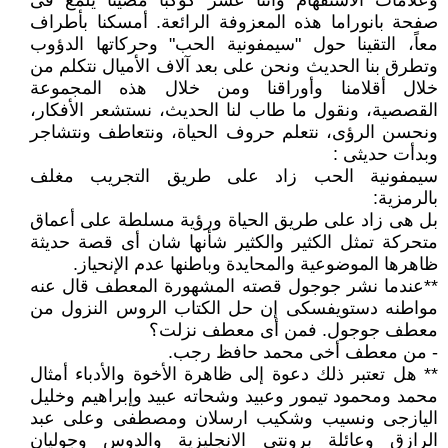
وعلامات الاستفهام واثنا عشر كوكباً مضيئاً يلمع فى
صفحة بانوراما هذه المعزوفة الرائعة. أمسكنا بأطراف
معاً، التقينا حول "سيمفونية الحب" وحركاتها الدؤوب
وتطرق بنا الحديث ونحن على بعد آلاف الأميال نتكلم من
خلال أقلامنا وأوراقنا ومن خلال هذه المجموعة
القصصية، ونقول ما طاب لنا الحديث، نستشعر الأفكار،
ونحسن الرؤى، نتعلم حروف الحياة، ونتعاطف ونتشاجر
وبدأت حديثى :
سيمفونية الحب زاد على طريق التجريب مغلف
بالرمزية:
بل هى زاد على طريق الحياة ورؤية مسلطة على أعماق
متحركة تمثل الكثير والكثير شأنها شان أى قصة حديثة
ظاهرها الموضوعية والمحايدة وباطنها عدم الإنحياز.
**عندما نشر جوجول قصته المشهورة المعطف قال عنه
مواطنه دستويفسكى إن حل الكتاب الروس النزول من
معطف جوجول. فمن أى معطف نزلت؟
- من معطف أخى محمد حافظ رجب.
** هل تعتبر ذلك دعوة إلى ظاهرة الأخوة والأدباء أمثال
محمد ومحمود تيمور وعبيد وشحاته عبيد وإبراهيم وخليل
اليازجى ونسيب وشكيب ارسلان ومصطفى وعلى عبد
الرازق وعائلة برونتى الانجليزية والدوس وجوليان