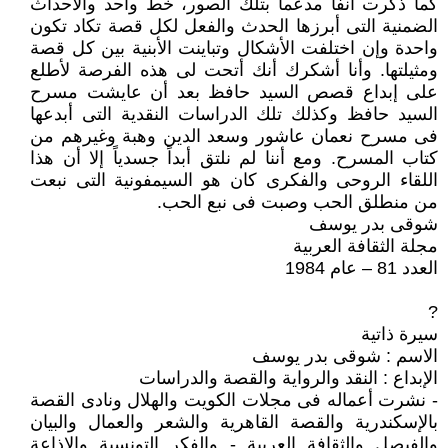
كما ذكرت آنفاً مدعماً بتلك الصور، خط واحد والأحداث
الضمنية التى أبرزها الحدث والفعل لكل قصة تكاد تكون
واحدة وإن اختلفت الأشكال وتباينت الأبنية بين كل قصة
ومثيلتها. وأنا أشكرك أنك أتحت لى هذه الفرصة لأطلع
على إبداع قصص السيد حافظ بعد أن عايشت مسرح
السيد حافظ وكذلك تلك الدراسات النقدية التى أبدعها
فى مسرح نعمان عاشور وسعد الدين وهبة وغيرهم من
كتاب المسرح. ومع أننا لم نلتق أبداً جسدياً إلا أن هذا
اللقاء الروحى والفكرى كان هو السيمفونية التى نبعت
من منطلق الحب وصبت فى نبع الحب.
شوقى بدر يوسف
مجلة الثقافة العربية
العدد 81 – عام 1984
?
سيرة ذاتية
الاسم : شوقى بدر يوسف
الإبداع : النقد والرواية والقصة والدراسات
- نشرت أعماله فى مجلات الكويت والهلال ونادى القصة
بالإسكندرية والقصة القاهرية والشعر والعمال والبيان
والفيصل والثقافة العربية - والفكر التونسية والإذاعة