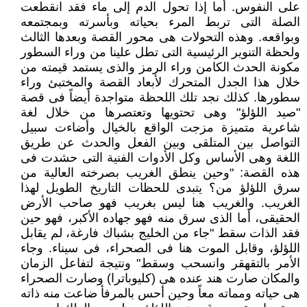
على النفوس. أما إذا تحول الدم إلى ماء فقد انقطعت
الصلة التى تربط المرء بحياته وبأسرته وبمجتمعه
وبواقعه. وهذه التحولات هى محور القصة وبعدها الثالث
ولحظة التنوير الرئيسية التى تطل علينا من وراء السطور
مكونة الحدث الكامن وراء الرمز والذى يستمد قيمته من
خلال هذا الجدل المتحرك لأبعاد القصة والمختبئ وراء
سطورها. كذلك نجد تلك اللحظة متواجدة أيضاً فى قصة
"صيد اللؤلؤ" وهى تحتويها وتعتصرها من خلال لغة
شاعرية متميزة مزجت الواقع بالخيال وأضاءت سبيل
التواصل بين المتلقى وبين الفعل والحدث عن طريق
اللغة وهى الأساس وكل الأدوات الفنية التى حشدت فى
هذه القصة: "وحين ينطق الغريب بصرخته العالية من
سرق اللؤلؤ من؟ يتبدى للحظات التاريخ الطويل لهذا
الغريب. والغريب هنا ليس بغريب فهو صاحب الأرض
الحقيقى، أما الذى سرق منه فهو جهاده الأكبر، فهو حين
فقد الذات سقط "جاء من الخليج بشباك فارغة، لم يقابل
اللؤلؤ، وقابل الموت هنا فى الصحراء، فى سيناء. وجاء
الأمر بالتقهقر وانسحب وسقط" ونتيجة لتفاعل الزمان
والمكان صارت هند عنده هى (كليوباترا) وصارت الصحراء
هى حياته ومماته معاً وحين أحس بالمرفأ ضاعت منه ذاته