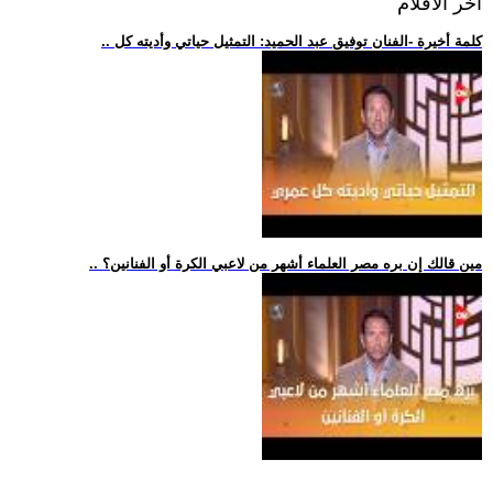
اخر الافلام
.. كلمة أخيرة -الفنان توفيق عبد الحميد: التمثيل حياتي وأديته كل
.. مين قالك إن بره مصر العلماء أشهر من لاعبي الكرة أو الفنانين؟