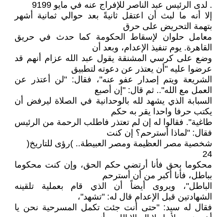
. لدى الرئيس عبد الناصر للإفراج عنه في مايو 9199
إلا أنه ما لبث أن اعتقل ثانيةً بعد حوالي ثمانية أشهر
بتهمة التحريض على حرق
معامل حلوان لإسقاط الحكومة كما حدث في حريق
القاهرة. يوم تنفيذ الإعدام، وبعد أن
وضع على كرسي المشنقة يقول عبد الله عزام أنهم قد
عرضوا عليه "أن يعتذر عن دعوته لتطبيق
الشريعة ويتم إصدار عفو عنه"، فقال: "لن أعتذر عن
العمل مع الله".. ثم قال: "إن أصبع
السبابة الذي يشهد لله بالوحدانية في الصلاة ليرفض أن
يكتب حرفا واحدا يقر به حكم
طاغية". فقالوا له إن لم تعتذر فاطلب الرحمة من الرئيس
فقال: "لماذا أسترحم؟ إن كنت
شخصية مصر العظيمة ومصر العبيطة.. )رؤى للتاريخ(
24
محكوما بحق فأنا أرتضي حكم الحق، وإن كنت محكوما
بباطل، فأنا أكبر من أن أسترحم
الباطل"، ويروى أيضاً أن الذي قام بعملية تلقينه
الشهادتين قبل الإعدام قال له: "تشهد"،
فقال له سيد: "حتى أنت جئت تكمل المسرحية نحن يا