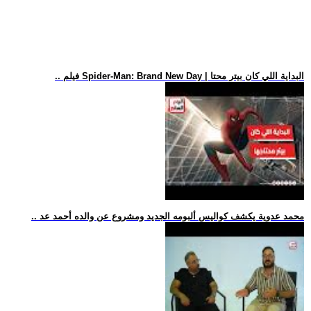
.. فيلم Spider-Man: Brand New Day | البداية اللي كان بيتر محتا
.. محمد عدوية يكشف كواليس ألبومه الجديد ومشروع عن والده أحمد عد