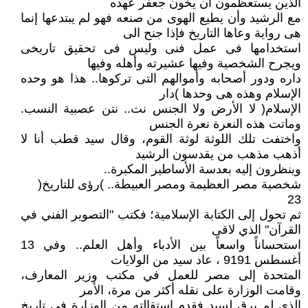
الذين يستعظمون أن يخون جعفر عهده
مع الرشيد وأن يطيع الهوى من صنعه فهو لم يبتدعها إنما
هى رواية وعاها التاريخ فإذا جنح الى
استخدامها فى عمل فنى وليس فى تحقيق تاريخى
ويجرح الشخصية وفيها عشيرته وأهله وفيها
داره ودور أصحابه وأموالهم التى تركوها.. هذا هو وحده
الإسلام وهذه هى وحدها )دار
الإسلام( لا الأرض ولا الجنس نت.. نتن عصبية النسب.
وماتت هذه النعرة نعرة الجنس
واختفت تلك اللوثة لوثة القوم، وقال سيد قطب أنا لا
أذهب مذهب من يقدسون الرشيد
وينظرون إليه بعدسة الأساطير المكبرة..
شخصية مصر العظيمة ومصر العبيطة.. )رؤى للتاريخ(
23
ثم تحول إلى الكتابة الإسلامية؛ فكتب "التصوير الفني في
القرآن" الذي لاقى
استحساناً واسعاً بين الأدباء وأهل العلم.. وفي 13
أغسطس 9191 ، عاد سيد من الولايات
المتحدة إلى مصر للعمل في مكتب وزير المعارف،
وقامت الوزارة على نقله أكثر من مرة، الأمر
الذي لم يرق لسيد فقدم استقالته من الوزارة في تاريخ