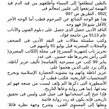
بالطين ليتطلعوا إلى السماء وأطلقهم من قيد الدم قيد
البهيمة ليرتفعوا إلى عليين )معالم فى
)992 ، الطريق ص 997
هذا هو الوجه الشائع عن المرحوم قطب أما الوجه الآخر
)الأقل شيوعا( فهو وجه
الناقد الأدبى حصل الذى حصل على دبلوم الفنون والآداب
عام 9113 من جامعة فؤاد،
وكتب سلسلة مقالات فى النقد الأدبى فى الصحف
والمجلات المصرية قبل يوليو 91 وأسهم فى
تحرير باب )شهرية المسرح( فى مجلة )الكاتب المصرى(
التى رأس تحريرها طه حسين.. فى عدد
يناير 99 كتب عن مسرحية )العباسة( تأليف عزيز أباظة،
وكان يرد على الذين هجموا على
عزيز اباظة واتهم وه بتشويه الحضارة الإسلامية وبجرح
الشخصيات التاريخية، فكتب قطب أن
الأسطورة التى ذكرها الم ؤلف ليست من صنعه فهو لم
يبتدعها، إنما هى رواية وعاها التاريخ..
فإذا جنح إلى استخدامها فى عمل فنى وليس فى تحقيق
تاريخى فإنه يكون قد ردد رواية قائمة
ونقلها إلى المستوى الفنى.. وشرح وجهة نظره قائلا: