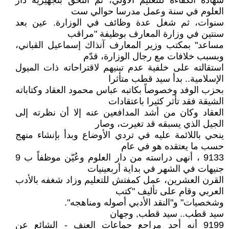
شهادة الكفاءة للتعليم الأولي، ثم التحق بتجهيزية دار
العلوم في سنة وعمل مدرسا حوالي ست
سنوات، ثم شغل عدة وظائف في الوزارة. عين بعد
سنتين في وزارة المعارف بوظيفة "مراقب
مساعد" بمكتب وزير المعارف آنذاك إسماعيل القباني،
وبسبب خلافات مع رجال الوزارة، قدّم
استقالته على خلفية عدم تبنيهم لاقتراحاته ذات الميول
الإسلامية.. بدأ سيد قطب متأثرا
بحزب الوفد وخصوصاً بكاتبه عباس محمود العقاد وكتاباته
الشيقة فقد تأثر كثيرا باعتقادات
العقاد وكان من أشد المدافعين عنه إلا أن نظرته إلى
الجيل الذي يسبقه قد تغيرت، وصار
ينحي باللائمة عليه في تردي الأوضاع وبدأ بإنشاء منهج
حسب ما يعتقده هو في عام
9133 ، أنهى دراسته من دار العلوم وعُيّن موظفاً ب 9
جنيهات في الشهر في بداية أربعينيات
القرن العشرين، عمل كمفتش للتعليم وزاد شغفه بالأدب
العربي وقام على تأليف "كتب
وشخصيات" و"النقد الأدبي أصوله ومناهجه".
سيد قطب.. سيد قطب, وجهان
9199 أنه أحد مراجع جماعات العنف - الشائع عن