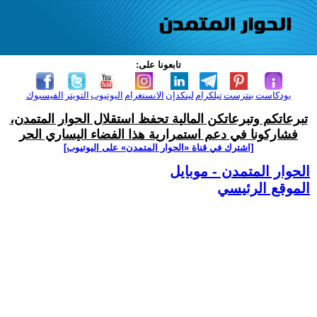
تابعونا على:
بودكاست
بنترست
تيلكرام
لينكدإن
الانستغرام
اليوتيوب
التويتر
الفيسبوك
تبرعاتكم وتبرعاتكن المالية تحفظ استقلال الحوار المتمدن،
فشاركونا في دعم استمرارية هذا الفضاء اليساري الحر
[اشترك في قناة ‫«الحوار المتمدن» على اليوتيوب]
الحوار المتمدن - موبايل
الموقع الرئيسي