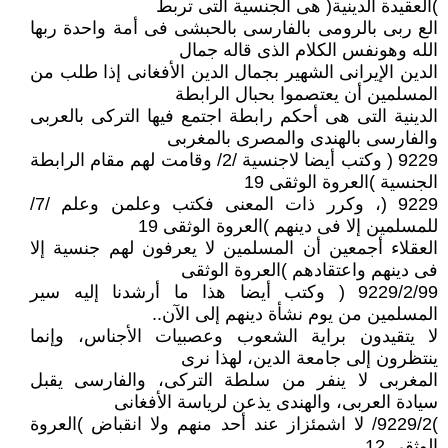
)العقيدة الدينية( هى الجنسية التى تربط
الع ربى بالرومى بالفارسى بالحبشى فى أمة واحدة ربها
الله وهونفس الكلام الذى قاله جمال
الدين الإيرانى الشهير بجمال الدين الأفغانى إذا طلب من
المسلمين أن يعتصموا بحبال الرابطة
الدينية التى هى أحكم رابطة اجتمع فيها التركى بالعربى
والفارسى بالهندى والمصرى بالمغربى
9229 ( وكتب أيضا لاجنسية /2/ وقامت لهم مقام الرابطة
الجنسية )العروة الوثقى 19
9229 (، وكرر ذات المعنى فكتب وعلمن وعلم /7/
للمسلمين إلا فى دينهم )العروة الوثقى 19
العقلاء أجمعين أن المسلمين لا يعرفون لهم جنسية إلا
فى دينهم واعتقادهم )العروة الوثقى
9229/2/99 ( وكتب أيضا هذا ما أرشدنا إليه سير
المسلمين من يوم نشأة دينهم إلى الآن..
لا يتقيدون براية الشعوب وعصبيات الأجناس، وإنما
ينتظرون إلى جامعة الدين، لهذا نرى
المغربى لا ينفر من سلطة التركى، والفارسى يقبل
سيادة العربى، والهندى يذعن لرياسة الأفغانى
)9229/2/ لا اشمئزاز عند أحد منهم ولا انقباض )العروة
الوثقى 12