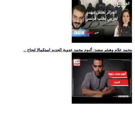
.. محمد علام وهيثم سعيد: ألبوم محمد عدوية الجديد استكمالا لنجاح