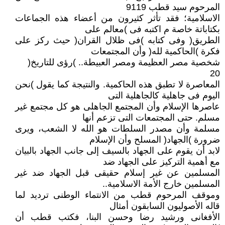
المرحوم سيد قطب 9119
الاسلامية؛ فقد تأثر كثيرون من أعضاء هذه الجماعات
بكتاباتة خاصة م اكتبه فى )معالم على
الطريق( وفى كتابه )فى ظلال القران( حيث ركز على
فكرة )الحاكمية لله( وأن المجتمعات
شخصية مصر العظيمة ومصر العبيطة.. )رؤى للتاريخ(
20
المعاصرة لا تطبق هذه الحاكمية. والنتيجة كما يقول )نحن
اليوم فى جاهلية كالجاهلية التى
عاصرها الإسلام وأن المجتمع الجاهلى هو كل مجتمع غير
مسلم. حتى المجتمعات التى تزعم أنها
مسلمة وأن مصدر السلطات هو الله لا الشعب، ويرى
ضرورة )الجهاد( المسلح وأن الإسلام
لابد أن يقوم على الجهاد بالسيف إلى جانب الجهاد بالبيان
مع أهمية التركيز على الجهاد ضد
المسلمين عن غير إسلام حقيقى قبل الجهاد ضد غير
المسلمين خارج الأمة الاسلامية..
وموقف المرحوم قطب من الانتماء الوطنى ترديد لما
قاله الأصوليون السابقون أمثال
الأفغانى ورشيد رضا وحسن البنا، فكتب قطب أن