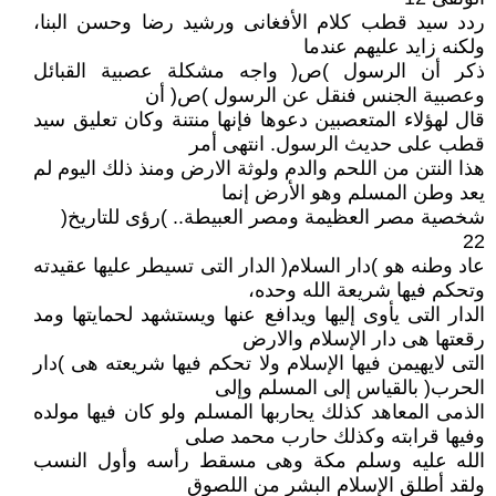
ردد سيد قطب كلام الأفغانى ورشيد رضا وحسن البنا،
ولكنه زايد عليهم عندما
ذكر أن الرسول )ص( واجه مشكلة عصبية القبائل
وعصبية الجنس فنقل عن الرسول )ص( أن
قال لهؤلاء المتعصبين دعوها فإنها منتنة وكان تعليق سيد
قطب على حديث الرسول. انتهى أمر
هذا النتن من اللحم والدم ولوثة الارض ومنذ ذلك اليوم لم
يعد وطن المسلم وهو الأرض إنما
شخصية مصر العظيمة ومصر العبيطة.. )رؤى للتاريخ(
22
عاد وطنه هو )دار السلام( الدار التى تسيطر عليها عقيدته
وتحكم فيها شريعة الله وحده،
الدار التى يأوى إليها ويدافع عنها ويستشهد لحمايتها ومد
رقعتها هى دار الإسلام والارض
التى لايهيمن فيها الإسلام ولا تحكم فيها شريعته هى )دار
الحرب( بالقياس إلى المسلم وإلى
الذمى المعاهد كذلك يحاربها المسلم ولو كان فيها مولده
وفيها قرابته وكذلك حارب محمد صلى
الله عليه وسلم مكة وهى مسقط رأسه وأول النسب
ولقد أطلق الإسلام البشر من اللصوق