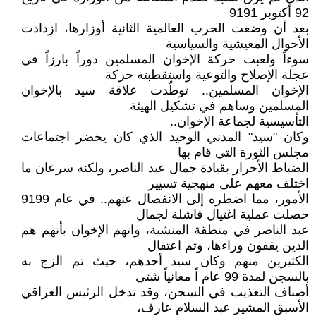
92 أكتوبر 9191
بعد أن وضعت الحرب العالمية الثانية أوزارها، ازدادت
الأحوال المعيشية والسياسية
سوءاً ولعبت حركة الإخوان المسلمين دوراً بارزاً في
عجلة الإصلاح والتوعية واستقطبته حركة
الإخوان المسلمين.. توطّدت علاقة سيد بالإخوان
المسلمين وساهم في تشكيل الهيئة
التأسيسية لجماعة الإخوان..
وكان "سيد" المدني الوحيد الذي كان يحضر اجتماعات
مجلس الثورة التي قام بها
الضباط الأحرار بقيادة جمال عبد الناصر، ولكنه سرعان ما
اختلف معهم على منهجية تسيير
الأمور، مما اضطره إلى الانفصال عنهم.. في عام 9199
حصلت عملية اغتيال فاشلة لجمال
عبد الناصر في منطقة المنشية، واتهم الإخوان بأنهم هم
الذين يقفون وراءها، وتم اعتقال
الكثيرين منهم وكان سيد أحدهم، حيث تم الزج به
بالسجن لمدة 99 عام اً معانياً شتى
أصناف التعذيب في السجن، وقد تدخل الرئيس العراقي
الأسبق المشير عبد السلام عارف،