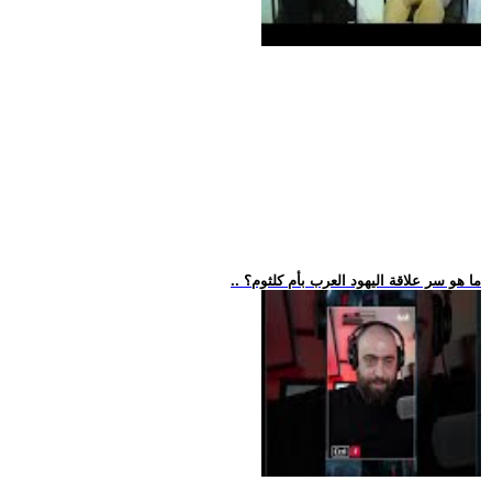
.. ما هو سر علاقة اليهود العرب بأم كلثوم؟