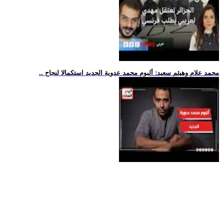
.. محمد علام وهيثم سعيد: ألبوم محمد عدوية الجديد استكمالا لنجاح