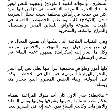
السطري، وإلتجائه لتقنية (الكولاج) وتهجينه للنص ليعبر
عن تلك التجربة السردية التوافقية التى يتزامن فيها سرد
أكثر من حدث في أماكن مختلفة بحيث تتحلل السردية
داخل (الكولاج) كلياً، وتتمظهر الخصوصية اللغوية في
اللهجات المتنوعة والواقع اللساني المجزأ والمنفصل،
والمزاح، والنكتة، والسخرية.
وهي التقنيات الملائمة التى يمكنها أن تفسح المجال في
أي نص يدور حول الهوية المهجنة، والأجناس المولدة،
وكل ما أشار إليه (سكرابيتا) بمفهوم "عدم النقاء" في
المجال الإستطيقي.
كلها أمور وظواهر مجتمعية تبرأ منها بطل نص (لكِ النيل
والبحر والهرم يا أميرتي)، حين قال في ملاحظته مؤكداً
على أصولية، ونقاء الجنس المصري الذي ينحدر منه
ويمثله:
" ملاحظة: جدي الأول كان أحد ملوك الفراعنة العظام
يحكم مصر شمالها وجنوبها وشرقها وغربها ويبني المعابد
والأهرامات وكانت النساء تقول عنه إنه في السرير لذيذ.