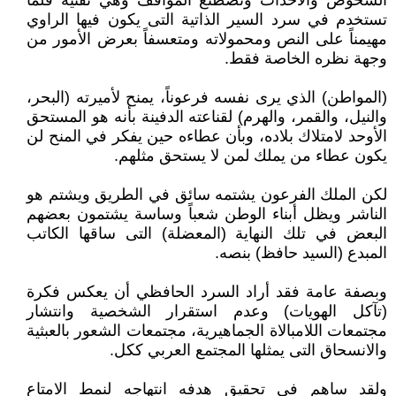
الشخوص والأحداث وتصطنع المواقف وهي تقنية قلما
تستخدم في سرد السير الذاتية التى يكون فيها الراوي
مهيمناً على النص ومحمولاته ومتعسفاً بعرض الأمور من
وجهة نظره الخاصة فقط.
(المواطن) الذي يرى نفسه فرعوناً، يمنح لأميرته (البحر،
والنيل، والقمر، والهرم) لقناعته الدفينة بأنه هو المستحق
الأوحد لامتلاك بلاده، وبأن عطاءه حين يفكر في المنح لن
يكون عطاء من يملك لمن لا يستحق مثلهم.
لكن الملك الفرعون يشتمه سائق في الطريق ويشتم هو
الناشر ويظل أبناء الوطن شعباً وساسة يشتمون بعضهم
البعض في تلك النهاية (المعضلة) التى ساقها الكاتب
المبدع (السيد حافظ) بنصه.
وبصفة عامة فقد أراد السرد الحافظي أن يعكس فكرة
(تآكل الهويات) وعدم استقرار الشخصية وانتشار
مجتمعات اللامبالاة الجماهيرية، مجتمعات الشعور بالعبثية
والانسحاق التى يمثلها المجتمع العربي ككل.
ولقد ساهم في تحقيق هدفه انتهاجه لنمط الامتاع