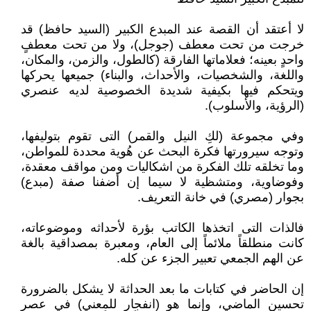
لا أعتقد أن القصة عند المبدع الكبير (السيد حافظ) قد
خرجت من تحت معطف (جوجل)، ولا من تحت معطفٍ
واحدٍ بعينه؛ فعلاماتها الفارقة (كالطول، والزمن، والمكان،
واللغة، والشخصيات، والأحداث، والبناء) جميعها يحركها
ويتحكم فيها بكيفية شديدة الخصوصية لديه عنصري
(الرؤية، والأسلوب).
وفي مجموعة (لكِ النيل والقمر) التى تقوم بتوليفها،
وتوجه سيرورتها فكرة البحث عن هُوية محددة للمواطن،
وما تخلقه تلك الفكرة من اشكاليات ومن مواقف معقدة،
وفوضاوية، ومتشظية لا سيما إن أضفنا صفة (مبدع)
بجوار (مصري) في خانة التعريف.
فالذات التى اتخذها الكاتب بؤرة لأحداثه وموضوعاته،
كانت منطلقاً ملائماً إلى العام، ومعبرة بمصداقية بالغة
عن الهم الجمعي تعبير الجزء عن كله.
إن الحاضر في كتابات ما بعد الحداثة لا يشكل بالضرورة
تحسين الماضي، وإنما هو (انفجار للمعني) في عصر