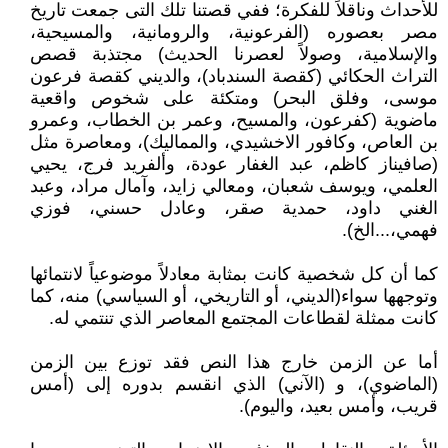
للأحداث وناقلاً للفكرة؛ ففي قصتنا تلك التى جمعت تاريخ
مصر بعصوره (الفرعونية، والرومانية، والمسيحية،
والإسلامية، وصولاً لعصرنا الحديث) مجتذبة قصص
التراث الحكائي (كقصة السندباد)، والديني كقصة فرعون
موسى، وفلق البحر) ومتكئة على شخوص واقعية
ماضوية (كفرعون، والمسيح، وعمر بن الخطاب، وعمرو
بن العاص، وكافور الاخشيدي، والمماليك)، ومعاصرة مثل
(صافيناز كاظم، عبد الغفار عودة، وألفريد فرج، يحيي
العلمي، ويوسف شعبان، ومعالي زايد، وآمال مراد، وعبد
الغني داود، حمدية صقر، وعادل حسني، فوزي
فهمي،...الخ).
كما أن كل شخصية كانت بمثابة معادلاً موضوعياً لانتمائها
وتوجهها سواء(الديني، أو التاريخي، أو السياسي) منه، كما
كانت ممثلة لقطاعات المجتمع المعاصر الذي تنتمي له.
أما عن الزمن خارج هذا النص فقد توزع بين الزمن
(الماضوي)، و (الآني) الذي انقسم بدوره إلى (أمس
قريب، وأمس بعيد، واليوم).