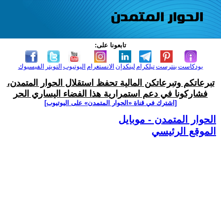
تابعونا على:
بودكاست
بنترست
تيلكرام
لينكدإن
الانستغرام
اليوتيوب
التويتر
الفيسبوك
تبرعاتكم وتبرعاتكن المالية تحفظ استقلال الحوار المتمدن،
فشاركونا في دعم استمرارية هذا الفضاء اليساري الحر
[اشترك في قناة ‫«الحوار المتمدن» على اليوتيوب]
الحوار المتمدن - موبايل
الموقع الرئيسي