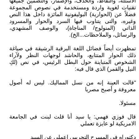
الأسئلة، والنقاط، والحذف، والإضمار، والتضمين جميعها
تقنيات لغوية واردة ومستخدمة في نصوص المجموعة
فضلاً عن (الحوارية) البوليفونية المائزة داخل هذا النص
وغيره، والتى يتناوب فيها السرد والحوار والمسرود
الذاتي (المنولوج/ المناجاة)، والوصف المشهدي،
والرسائل، والملاحظات...الخ).
تمظهرت أيضاً فضائل اللغة البرقية الرشيقة في صياغة
ذلك الحوار المتتابع، والحاشد لوجهات النظر ولآراء
الشخوص المتباينة حول البطل الرئيس، في نص (لكِ
النيل والقمر) الذي قال فيه:
"قالت العينة إنه من نسل المماليك. ليس له أصول
معروفة و أصبح مصريا
مسئولا.
قال فوزي فهمي: يا سيد أنا قلت لبنت في الجامعة
الامريكية لو عايزة تعملي
دكتوراه في المسرح التجريبي اعملي عن السيد