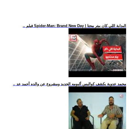
.. فيلم Spider-Man: Brand New Day | البداية اللي كان بيتر محتا
.. محمد عدوية يكشف كواليس ألبومه الجديد ومشروع عن والده أحمد عد