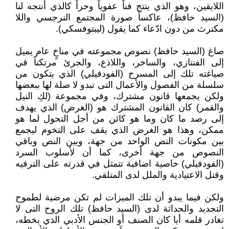
اللايقين، وهو الذي ينتج فناً عفوياً وحراً كالذي أنتجه لنا
(السيد حافظ)، عاكساً صورة المجتمع النرجسي واللا
مكترث من دون ادّعاء كما يقول (ليبتوفسكي).
صاغ (السيد حافظ) نصوص مجموعته في مناخٍ عام يميل
إلى الفنتازي، والساخر، واللاذع، والجرئ مرتكناً في
صياغته تلك إلى المسرح (الفودفيلي) الذي يتكون من
سلسلة من الفصول والأعمال التى تبدو لا صلة لها ببعضها
ولكن يجمعها قانون مشترك، وفي مجموعة (لكِ النيل
والقمر) كان القانون المشترك هو (الغرض) الذي يهدف
إلى رصد ما كان وما هو كائن من أجل التحول لما هو
ممكن، وهذا هو الغرض الذي يقف على التخوم ليجمع
بين مكونات النص الواحد من جهة، وبين النص وباقي
النصوص من جهة أخرى، كما أن لأسلوب السرد
(الفودفيلي) خاصية اضافية تتمثل في قدرته على الترفيه
وقتل الاعتيادية والملل لدى المتلقي.
ولكن فيما يبدو أن تلك الميزات لم تكن مرضية لطموح
التجديد والحداثة لدى (السيد حافظ) تلك الروح التى لا
تغادر قلمه أيا كان الصنف أو الجنس الأدبي الذي يخطه،