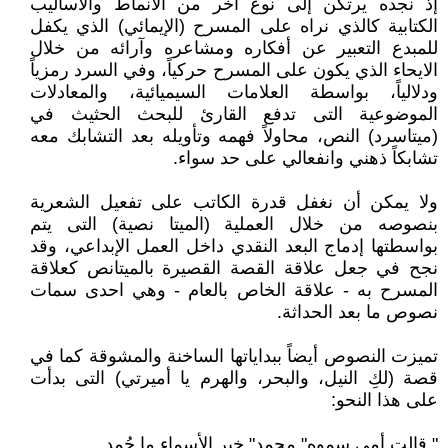
إذ نجده يرتكن إلى نوع آخر من الأنماط والأساليب
الكتابية كالذي نراه على المسرح (الإيمائي) الذي يكفل
للمبدع التعبير عن أفكاره ومشاعره وآرائه من خلال
الايحاء الذي يكون على المسرح حركياً، وفي السرد رمزياً
ودلالياً، بواسطة العلامات السيميائية، والمعادلات
الموضوعية التى تدفع القارئ للبحث الحثيث في
(ميتاسرد) النص، محاولاً فهمه وتأويله بعد التشابك معه
تشابكاً ذهني وانفعالي على حد سواء.
ولا يمكن أن نغفل قدرة الكاتب على تفعيل الشعرية
بنصوصه من خلال العملية (الميتا نصية) التى يتم
بواسطتها إدماج البعد النقدي داخل العمل الإبداعي، وقد
نجح في جعل علاقة القصة القصيرة بالميتانص كعلاقة
المسرح به - علاقة الخاص بالعام - وهي احدى سمات
نصوص ما بعد الحداثة.
تميزت النصوص أيضاً ببداياتها الساخنة والمشوقة كما في
قصة (لكِ النيل، والبحر، والهرم يا أميرتي) التى بدأت
على هذا النحو:
" قالت أمي سموه" محمد" خير الأسماء ما حُمد