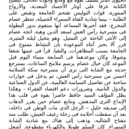
الحيوى الثائر يشتبك بقوة مع وقائع وجودنا الحالى, لتصبح
الكتابة عزفا على أوتار الأجساد المعذبة، والأرواح
المبتورة، قوات البوليس تقتحم الجامعة وتقبض على
الطلبة – بينما شادية الفتاة السمراء الجميلة، تنتظر عصام
المخرج، فقد أخبرها المساعد أنها ستقوم بدور البطولة
فى مسرحية رأس العش لسعد الدين وهبة, اتجه عصام
إلى الأنثى الباحثة عن التمثيل, وهو يتخيل ليلته المثيرة,
قرر ألا يخبر أنثاه الموعودة بأن النشاط ممنوع فى
الجامعة بسبب المظاهرات, والتقيا، قرأ فى عينيها شغفا
وشوقا, وكان موعدهما فى السابعة مساء اليوم قبل
الموعد كان خيال عصام يرسم ملامح الساعات، يسترجع
حديثه مع الشابة التى ترى أن مسرحية سكة السلامة
أحسن من مسرحية رأس العش، ثم يدخل فى حوارات
ساخنة عن تفاصيل السياسة العالمية، عن الدول الصناعية
والدول النامية, وضرورات دعم اقتصاد الفقراء - وهكذا
يظل المؤلف السيد حافظ حاضرا بقوة فى قلب هذا
الإبداع الثرى المدهش, ونتابع عصام حين يقرر الذهاب
إلى صديقه خليل – الرجل الذى مات الوطن فى داخله،
بعد أن سقطت أحلامه فى رحلة رغيف العيش، طلب منه
مفتاح الشاليه، وذهب إلى هناك مع شادية الشابة
السمراء, كان السلم طويلا والكهرباء مقطوعة, أشعل