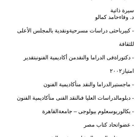
سيرة ذاتية
د. وفاءحامد كمالو
- كبیرباحثى دراسات مسرحیةونقدیة بالمجلس الأعلى
للثقافة
- دكتوراةفى الدراما والنقدمن أكادیمیة الفنونبتقدیر
امتیاز٢٠٠٢
- ماجستیرالدراما والنقد منأكادیمیة الفنون
- دبلومالدراسات العلیا فىالنقد الفنى منأكادیمیة الفنون
- بكالوریوسعلوم بیولوجى – جامعةالقاھرة
- عضواتحاد كتاب مصر