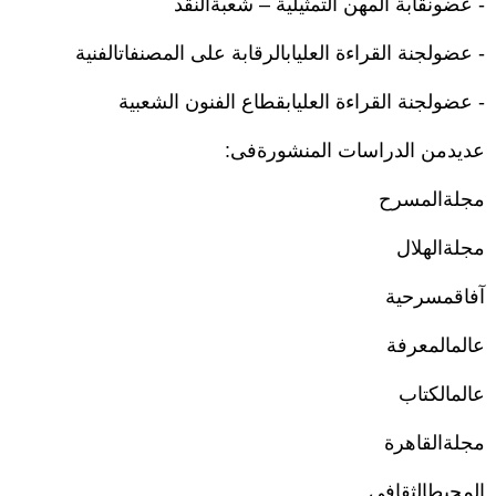
- عضونقابة المھن التمثیلیة – شعبةالنقد
- عضولجنة القراءة العلیابالرقابة على المصنفاتالفنیة
- عضولجنة القراءة العلیابقطاع الفنون الشعبیة
عديدمن الدراسات المنشورةفى:
مجلةالمسرح
مجلةالھلال
آفاقمسرحیة
عالمالمعرفة
عالمالكتاب
مجلةالقاھرة
المحیطالثقافى