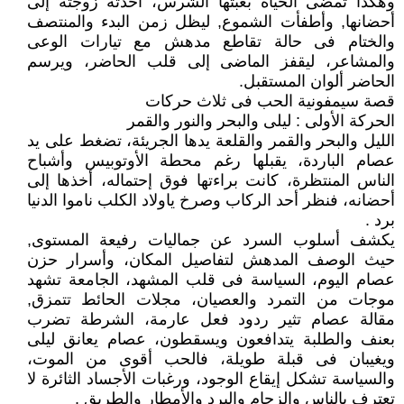
وهكذا تمضى الحياة بعبثها الشرس، أخذته زوجته إلى
أحضانها, وأطفأت الشموع, ليظل زمن البدء والمنتصف
والختام فى حالة تقاطع مدهش مع تيارات الوعى
والمشاعر، ليقفز الماضى إلى قلب الحاضر، ويرسم
الحاضر ألوان المستقبل.
قصة سيمفونية الحب فى ثلاث حركات
الحركة الأولى : ليلى والبحر والنور والقمر
الليل والبحر والقمر والقلعة يدها الجريئة، تضغط على يد
عصام الباردة، يقبلها رغم محطة الأوتوبيس وأشباح
الناس المنتظرة، كانت براءتها فوق إحتماله، أخذها إلى
أحضانه، فنظر أحد الركاب وصرخ ياولاد الكلب ناموا الدنيا
برد .
يكشف أسلوب السرد عن جماليات رفيعة المستوى,
حيث الوصف المدهش لتفاصيل المكان، وأسرار حزن
عصام اليوم، السياسة فى قلب المشهد، الجامعة تشهد
موجات من التمرد والعصيان، مجلات الحائط تتمزق,
مقالة عصام تثير ردود فعل عارمة، الشرطة تضرب
بعنف والطلبة يتدافعون ويسقطون، عصام يعانق ليلى
ويغيبان فى قبلة طويلة، فالحب أقوى من الموت،
والسياسة تشكل إيقاع الوجود، ورغبات الأجساد الثائرة لا
تعترف بالناس والزحام والبرد والأمطار والطريق .