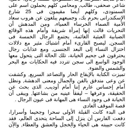
شاعر, صحفى، طالب, ومحامى كلهم يحملون اسم على
السمنودى، وكلهم أيضا مقيمون فى 25 شارع
الإسكندرانى بحرم بك، وجميعهم يبلغون عن هروب سعاد
الأمية الصماء الخرساء العمياء، ومن المدهش أن
التحريات قالت إنها إمرأة شريفة وأمام هذه الوقائع
الضبابية العبثية الغائمة، يجتمع الرجال الخمسة فى
السجن, ليصبح القارىء أمام اشتباك مثير مع دلالات
اختزال النساء إلى البعد الجنسى, ومع عذابات رجال
يحترقون فى جحيم الخيانة، تلك الحالة التى يتحول معها
الوجود الواسع الى سجن تتردد فيه الحكايات مع البحر
والشمس والضوء.
تميزت الكتابة بالإيقاع الحار والتصاعد السريع, وكشفت
عن وعى متدفق بالفن والجمال ومعنى الدهشة, ونظل
أمام إحساس عارم إننا أمام أوديب, الذى بحث عن
الحقيقة، وعرفها – ليفقأ عينيه من بشاعتها, ويبقى أن
الخيانة فى وجود النساء هى المهانة فى عيون الرجال .
قصة الموقف العادى
فى البدء كانت القبلة الأولى سحرا وجحيما وأسرارا،
دفعت الفارس أن ينزل إلى الساحة يتحدى العالم، فقد
كانت حبيبته هى الحياء والخجل والعشق والعطاء, والآن