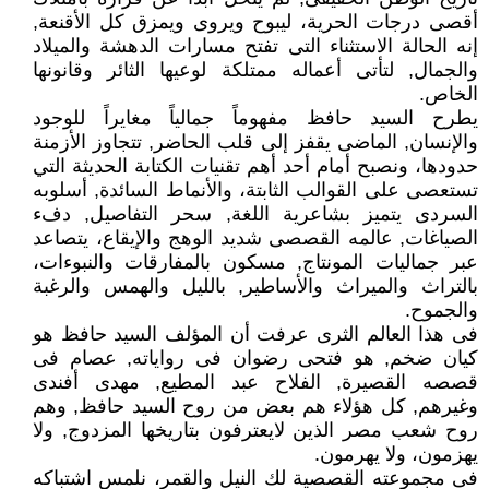
أقصى درجات الحرية، ليبوح ويروى ويمزق كل الأقنعة,
إنه الحالة الاستثناء التى تفتح مسارات الدهشة والميلاد
والجمال, لتأتى أعماله ممتلكة لوعيها الثائر وقانونها
الخاص.
يطرح السيد حافظ مفهوماً جمالياً مغايراً للوجود
والإنسان, الماضى يقفز إلى قلب الحاضر, تتجاوز الأزمنة
حدودها، ونصبح أمام أحد أهم تقنيات الكتابة الحديثة التي
تستعصى على القوالب الثابتة، والأنماط السائدة, أسلوبه
السردى يتميز بشاعرية اللغة, سحر التفاصيل, دفء
الصياغات, عالمه القصصى شديد الوهج والإيقاع، يتصاعد
عبر جماليات المونتاج, مسكون بالمفارقات والنبوءات،
بالتراث والميراث والأساطير, بالليل والهمس والرغبة
والجموح.
فى هذا العالم الثرى عرفت أن المؤلف السيد حافظ هو
كيان ضخم, هو فتحى رضوان فى رواياته, عصام فى
قصصه القصيرة, الفلاح عبد المطيع, مهدى أفندى
وغيرهم, كل هؤلاء هم بعض من روح السيد حافظ, وهم
روح شعب مصر الذين لايعترفون بتاريخها المزدوج, ولا
يهزمون، ولا يهرمون.
فى مجموعته القصصية لك النيل والقمر، نلمس اشتباكه