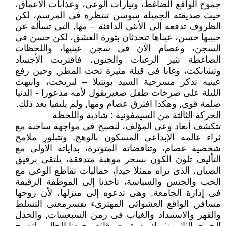
جموح الواقع الضاغط، وتيارات الوعى، وعذابات الأعماق،
حيث صديقته الجميلة سوسن تنتظره فى المرسم، لكن
الظروف تدفعه إلى الأنثى الدافئة – مها, التى تسأله عن
حبيبها حسن، عيناها تتحدثان بثورة العشق، لكن حسن فى
السجن، وعصام الآن فى سجن عينيها، واللحظات
الضاغطة تثير الرغبات والجنون، فاقتربت الأجساد
وتشابكت، وغابا فى قبلة مثيرة تحت المطر, وحين رفع
عينيه تذكر مسرحية السيد بونتيلا – لبريخت، وانتهت
الليلة على صرخات طفل صغيريقول لأمه مذعورا - الدنيا
ضلمة قوى, وهكذا افترق عصام ومها, ولم يلتقيا بعد ذلك.
الحركة الثالثة من السيمفونية : شادية واللحظة
تتكشف أبعاد وعى المؤلف، لنصبح فى مواجهة ساخنة مع
ثراء عالمه الإبداعى المسكون بالوهج, وتتبلور ملامح
شخصية عصام، وتناقضاته المتوترة، بداياته الأولى مع
التأليف تلون الكون بسحر موهبة متدفقة، يلتقى برفيق
الصبان، الذى يراه ممثلا جيدا، جماليات تقاطع الوعى مع
الحب والجنس والسياسة، تأخذنا إلى الموظفة الرقيقة
فى إدارة الجامعة, وهى تدعوه إلى منزلها، لأن زوجها
مسافر, الواقع العشوائى المهترىء يفسرمعنى التسلط
والقهر والاستبداد والغياب فى زمن السبعينيات, والجدل