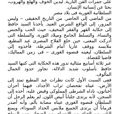
على جمرات الفن النارية, ليدين الخوف والهلع والهروب،
بحثا عن إنسانية الإنسان.
السلطانية الغورية فى بلاد مصر
من الماضى إلى الحاضر, من التاريخ الحقيقى – وليس
المزور، إلى الواقع الشرس العنيد, يأخذنا السيد حافظ
إلى حكاية القهر والفقر المخيف، حيث الحب والجنس
والنساء، والتسلط الجامح وميلاد الثورة، والسلطة التى
أدركت المعنى، حين خلع الفلاح المصرى عبد المطيع،
ملابسه ووقف عاريا أمام الشرطة، فأخذوه إلى
السلطان، ليعينه قنصوه الغورى – فى زمن المماليك،
قاضيا للقضاة.
عبر ثلاثة أسابيع متتالية تدور هذه الحكاية التى كتبها السيد
حافظ بأسلوب شديد الدلالة، تجاوز حدود الجمال
المألوف.
ففى السبت الأول كانت نظرات عبد المطيع تمتد إلى
الأرض، عيناه تفحصان تراب الأجداد، فيهما أحزان
أخناتون، ناداه الشرطى المملوكى وقبض عليه، أخذه إلى
السجن، لأنه يرتدى جلباباً أبيض اللون, لم يعلم الرجل أن
السلطان قنصوه الغورى عيناه مصابة بألم, وأنه أصدر
فرماناً أن يرتدى الجميع ملابس الحداد السوداء، ويمنع
الناس من الغناء، من الابتسام، من الضحك، ومن الزواج