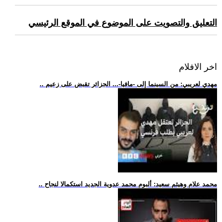
التعليق والتصويت على الموضوع في الموقع الرئيسي
اخر الافلام
.. مهدي لعريبي: من السينما إلى -مافيا-... الجزائر تقبض على زعيم
.. محمد علام وهيثم سعيد: ألبوم محمد عدوية الجديد استكمالا لنجاح