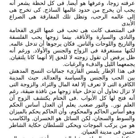
عرفته زوجا، وعرفها هو أيضا, فى كل لحظة يشعر أنه
يجب أن يخرج من حدود عالمها الساذج, كى تخرج هى
إلى عالمه الرحب، وتظل تلك المفارقة هى الصراع
الأبدى
فى المنتصف كانت هى تحب فى عمها الثرى الفخامة
والنادى والسيارة والأناقة, بينما زوجها يحب الفلسفة
والتاريخ واللوحات والناس, فكان يرجوها أن تدخل عالمه,
لكنها مستغرقة فى الزواج والجنس والأولاد. ورغم أنه
ظل يرفض أن تقول زوجته لا للحق إلا أنهما كانا يلتقيان,
يجمعهما الليل والدفء والرغبات.
فى هذا الإطار يلمس القارىء جماليات النسج المدهش
بين الحب والجنس والسياسة والعدالة, حيث المدينة
الكافرة التى لا تعرف إلا لغة المال والثراء, والزوجة التى
لا تزال تحاول أن تدخل حياة زوجها من نافذة ضيقة، رغم
أنه فتح لها كل الأبواب .فى الختام يكتشف الزوج أن
العلم نور.. والنور صعب, يعلم أن العدل أساس الحكم
وهو أساس الحاكم والمحكوم، وأن الحاكم يحكم بالميزان
والسوط والسجان، لكن السائل هو الخسران, والكاسب
هو من يركب الموجات ويحكى للسلطان حكاية الشاطر
حسن فى مدينة العميان.