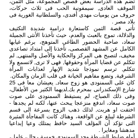
تضم هذه الدراسة بعض قصص المجموعة، مثل الثمن،
الموقف العادى, سيمفونية الحب فى ثلاث حركات،
حروف من يوميات مهدى أفندى، والسلطانية الغورية فى
بلاد مصر .
تأتى قصة الثمن كاستعارة درامية شديدة التكثيف
والدلالة، تموج بالعبث والعدم، حيث تأخذنا الأنثى الجميلة
سعاد، صاحبة الحضور الطاغى المتوهج، برغم غيابها
الكامل عن المشهد القصصى، تأخذنا إلى امتداد تصاعدى
مخيف، لتصبح هى المركز والحكاية والأصل والمنتهى, لم
تتكلم عن قضايا المرأة وحقوقها, فهى لا ترى, لاتسمع ولا
تتكلم, ترسم نموذجا شديد الإبهار لعذابات المرأة
الشرقية, وتضع مفاهيم الخيانة فى قلب الزمان والمكان.
كان على السمنودى هو زوج سعاد, يعيشان معا فى 25
شارع الإسكندرانى بمحرم بك,لديهما الكثير من الأطفال،
وفى ذلك الصباح، لم يستيقظ السمنودى على صوت
صوت سعاد، اندفع منزعجا يبحث عنها، لكنه لم يجدها -
اختفت او هربت, لذلك ذهب الزوج بسرعة الى قسم
الشرطة ليبلغ عن الواقعة، وهناك كانت المفاجأة المثيرة
التى تؤكد أن المؤلف السيد حافظ يمتلك وعيا إبداعيا
مدهشا ومغايرا .
أمام ضابط الشرطة وجد السمنودى خمسة رجال، عامل،