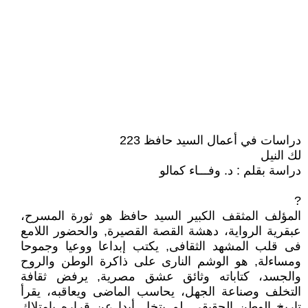
دراسات في أعمال السيد حافظ 223
لك النيل
دراسة بقلم : د. وفـــاء كمالو
?
المؤلف المثقف الكبير السيد حافظ هو ثورة المسرح،
عبقرية الرواية، دهشة القصة القصيرة, والحضور اللامع
فى قلب المشهد الثقافى, يكتب إبداعا ووعيا وجموحا
ومساءلة, هو الوشم النارى على ذاكرة الوطن والروح
والجسد، كتاباته وثائق عشق مصرية, يرفض ثقافة
التخلف وصناعة الجهل، يحاسب الماضى ويعاقبه، يقرأ
تاريخ الوطن الحقيقى, لم يتخل أبدا عن قراره بامتلاك