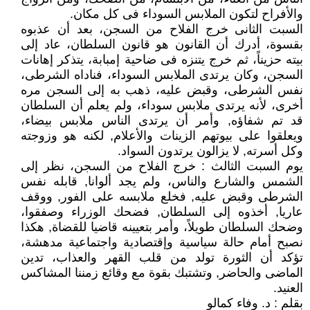
والأفراح لتكون الملابس السوداء فى كل مكان.
السبت الثانى خرج الفلاح من السجن، بعد أن عذبوه
بقسوة، أدرك أن القانون هو قانون السلطان، عاد إلى
بيته حزيناً، ثم خرج يتنزه فى ضاحية إمبابة، يتذكر إهانات
السجن، وكان يرتدى الملابس السوداء، فناداه الشرطى،
نفس الشرطى، وقبض عليه، ذهب به إلى السجن مره
أخرى، لأنه يرتدى ملابس سوداء، ولم يعلم أن السلطان
قد تم شفاؤه, وأمر أن يرتدى الناس ملابس بيضاء،
ويعلقوا على بيوتهم الزينات والأعلام, لكنه هو وزوجته
وكل أسرته, لا يزالون يرتدون السواد.
يوم السبت الثالث : خرج الفلاح من السجن، نظر إلى
الشمس والشارع والناس، ولم يجد ألوانا, قابله نفس
الشرطى وقبض عليه, فخلع ملابسه على الفور, ووقف
عاريا, أخذوه إلى السلطان, فضحك الوزراء وصفقوا،
وضحك السلطان طويلاً، وأمر بتعيينه قاضيا للقضاة, هكذا
نصبح أمام حالة سياسية وإقتصادية واجتماعية مدهشة،
تؤكد أن الثورة تولد من قلب القهر والعذاب، تدين
الماضى والحاضر, وتشتبك بقوة مع وقائع زمننا المشاكس
العنيد.
بقلم : د. وفاء كمالو