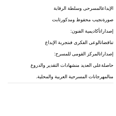
الإبداعالمسرحى وسلطة الرقابة
صورةنجیب محفوظ ومدكورثابت
إصداراتأكاديمية الفنون:
تناقضاتالوعى الفكرى فىتجربة الإبداع
إصداراتالمركز القومى للمسرح:
حاصلةعلى العدید منشھادات التقدیر والدروع
منالمھرجانات المسرحیة العربیة والمحلية.