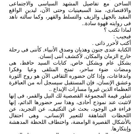
الساخن مع تفاصيل المشهد السياسى والاجتماعى
والاقتصادى، منذ السبعينيات وحتى الآن، ليدين الواقع
المقيد بالجهل والزيف والتسلط والقهر، وكما سألته ناهد
فى روايته قهوة سادة..
لماذا تكتب ؟
فيجيب :
أكتب لأحرر ذاتى .
الكتابة عندى جنون وهذيان وصدق الأنبياء, كأننى فى رحلة
خارج الزمان والمكان, لأكتشف أننى إنسان.
بشكل عام وبشكل خاص, كتابات السيد حافظ، هى
ومضات ضوء ساحر، تمنح المتلقى وعيا وفكرا
واندفاعات، وإذا كان حضوره الثقافى الآن هو روح الثورة
وعشق الإنسان، فإن المستقبل سيسجل أنه من العباقرة
العظماء الذين غيروا مسارات الإبداع ..
تتبلور قيمة المجموعة القصصية لك النيل والقمر، فى إنها
لاتثبت عند نموذج أحادى، وهذا سر حضورها الدائم، إنها
قراءة فى الوجود، بحث عن التكثيف، عن التجريد، عن
اللحظات الشاهقة للتعبير الإنسانى، وهى احتفال
بالأشكال القصيرة الوامضة، واختطاف اللحظة المدهشة
وإبتكارها.