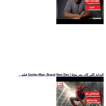
.. فيلم Spider-Man: Brand New Day | البداية اللي كان بيتر محتا