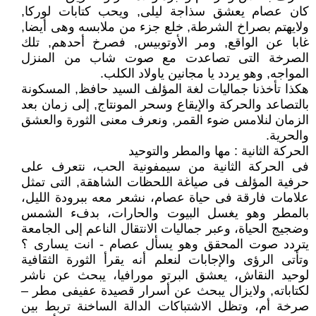
كان عصام يعشق سذاجة ليلى, ويحب كتابات لوركا,
ولايهتم بصراخ الشرطة, خلع جزء من ملابسه وهى أيضا,
غابا عن الواقع, ومر الأوتوبيس, فصرخ أحدهم, تلك
الصرخة التى تصاعدت مع صوت شاب من المنزل
المواجه, وهو يردد يا مجانين ياولاد الكلب.
هكذا تأخذنا جماليات لغة المؤلف السيد حافظ, المسكونة
بالتصاعد والحركة والإيقاع وسحر المونتاج, إلى زمان بعد
الزمان لنلامس ضوء القمر, ونعرف معنى الثورة والعشق
والحرية.
الحركة الثانية : مها والمطر والتوحيد
فى الحركة الثانية من سيمفونية الحب، نتعرف على
حرفية المؤلف فى صياغة اللحظات الشاهقة, التى تمثل
علامات فارقة فى حياة عصام، نشعر معه ببرودة الليل،
بالمطر وهو يغسل البيوت والحارات، بدفء الشمس
وضجيج الحياة، وعبر جماليات الانتقال الناعم إلى الجامعة
يتردد صوت المحقق وهو يسأل عصام - انت يسارى ؟
وتأتى الرؤى والإجابات لنعلم أنه يقرأ الثورة الثقافية
لوحيد النقاش، يعشق البرتو مورافيا، يبحث عن ناشر
لكتاباته, ولايزال يبحث عن أسرار قصيدة عفيفى مطر –
صرخة أم، وتظل الاشتباكات الدالة الساخنة تربط بين