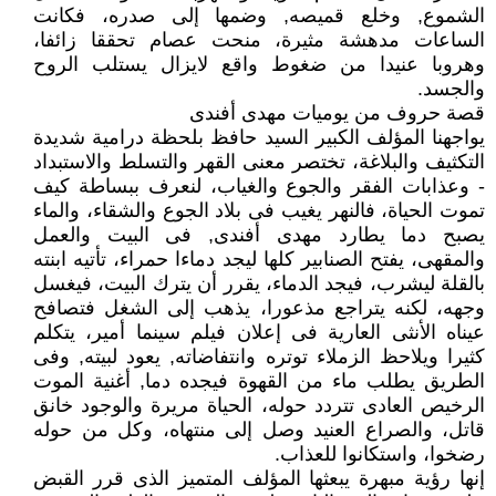
الشموع, وخلع قميصه, وضمها إلى صدره، فكانت
الساعات مدهشة مثيرة، منحت عصام تحققا زائفا،
وهروبا عنيدا من ضغوط واقع لايزال يستلب الروح
والجسد.
قصة حروف من يوميات مهدى أفندى
يواجهنا المؤلف الكبير السيد حافظ بلحظة درامية شديدة
التكثيف والبلاغة، تختصر معنى القهر والتسلط والاستبداد
- وعذابات الفقر والجوع والغياب، لنعرف ببساطة كيف
تموت الحياة، فالنهر يغيب فى بلاد الجوع والشقاء، والماء
يصبح دما يطارد مهدى أفندى, فى البيت والعمل
والمقهى، يفتح الصنابير كلها ليجد دماءا حمراء، تأتيه ابنته
بالقلة ليشرب، فيجد الدماء، يقرر أن يترك البيت، فيغسل
وجهه، لكنه يتراجع مذعورا، يذهب إلى الشغل فتصافح
عيناه الأنثى العارية فى إعلان فيلم سينما أمير، يتكلم
كثيرا ويلاحظ الزملاء توتره وانتفاضاته, يعود لبيته, وفى
الطريق يطلب ماء من القهوة فيجده دما, أغنية الموت
الرخيص العادى تتردد حوله، الحياة مريرة والوجود خانق
قاتل، والصراع العنيد وصل إلى منتهاه، وكل من حوله
رضخوا، واستكانوا للعذاب.
إنها رؤية مبهرة يبعثها المؤلف المتميز الذى قرر القبض