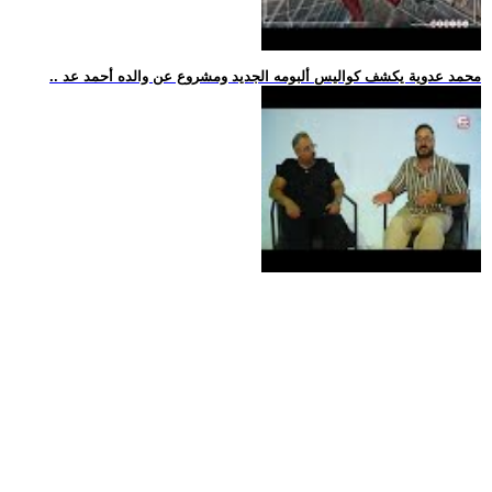
.. محمد عدوية يكشف كواليس ألبومه الجديد ومشروع عن والده أحمد عد