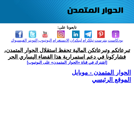
تابعونا على:
بودكاست
بنترست
تيلكرام
لينكدإن
الانستغرام
اليوتيوب
التويتر
الفيسبوك
تبرعاتكم وتبرعاتكن المالية تحفظ استقلال الحوار المتمدن،
فشاركونا في دعم استمرارية هذا الفضاء اليساري الحر
[اشترك في قناة ‫«الحوار المتمدن» على اليوتيوب]
الحوار المتمدن - موبايل
الموقع الرئيسي