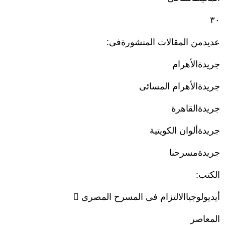
٣٠
عديدمن المقالات المنشورةفى:
جریدةالأھرام
جریدةالأھرام المسائى
جریدةالقاھرة
جریدةألوان الكویتیة
جریدةمسرحنا
الكتب:
أیدیولوجیاالالتزام فى المسرح المصرى 
المعاصر