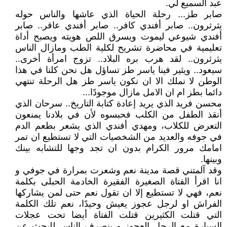
عبد السميع لي.
صابر طز... رحلة الحياة الذي عاشها والناس حوله
يثرثرون.. صابر أفندي كافر.. صابر أفندي عاقر.. صابر
أفندي شيوعي ليموت ويسرق اللص هويته ويصبح أداة
تعليمية في محاضرة تشريح لكلية الطب ومازال الناس
يثرثرون.. لقد هرب بره البلاد.. تزوج امرأة أخرى..
سيعود.. ويثير فينا ياسر طز تساؤل هل نحن كلنا في هذا
الوطن لا نملك الا ان نكون ياسر طز هل الرحلة تنتهي
دائما بطز ام ان الامل مازال موجودًا...
محسن فريد الذي يريد إعادة كتابة التاريخ.. سرحان الذي
أنقذ الطفل من الكلب فحبسوه لأن في بلادنا يمنعون
التعرض للكلاب، ومهدي أفندي الذي يشعر بطعم الدم
في جوفه والعديد من الشخصيات التي لا تستطيع ان تمر
امامك مرور الكرام بدون ان تجد وجها للتشابه بينك
وبينها.
وقد آلمتني قصة مدينة نعم وشعرت بمرارة في جوفي و
انا اقرأ الفتاة الصغيرة الفقيرة الخادمة الحبلى بكلمة
نعم، فهي لا تستطيع إلا ان تقول نعم حتى لمن يشاركها
الفراش او لرجل عجوز يعيش وحيدًا، نعم تلك الكلمة
التي قتلت الكثيرين قتلت الفتاة أيضا تحت عجلات
السيارة مع الرجل العجوز و ينصرف الناس للبحث عن