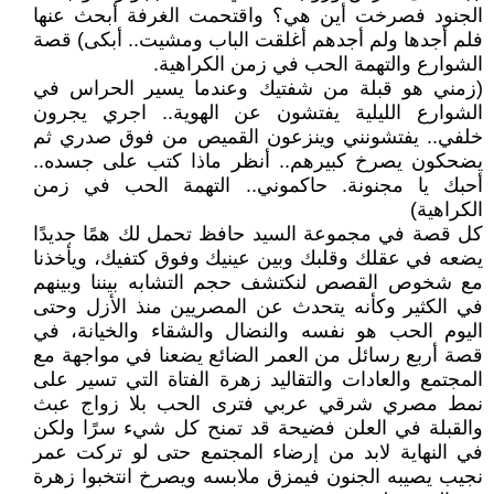
الجنود فصرخت أين هي؟ واقتحمت الغرفة أبحث عنها
فلم أجدها ولم أجدهم أغلقت الباب ومشيت.. أبكى) قصة
الشوارع والتهمة الحب في زمن الكراهية.
(زمني هو قبلة من شفتيك وعندما يسير الحراس في
الشوارع الليلية يفتشون عن الهوية.. اجري يجرون
خلفي.. يفتشونني وينزعون القميص من فوق صدري ثم
يضحكون يصرخ كبيرهم.. أنظر ماذا كتب على جسده..
أحبك يا مجنونة. حاكموني.. التهمة الحب في زمن
الكراهية)
كل قصة في مجموعة السيد حافظ تحمل لك همًا جديدًا
يضعه في عقلك وقلبك وبين عينيك وفوق كتفيك، ويأخذنا
مع شخوص القصص لنكتشف حجم التشابه بيننا وبينهم
في الكثير وكأنه يتحدث عن المصريين منذ الأزل وحتى
اليوم الحب هو نفسه والنضال والشقاء والخيانة، في
قصة أربع رسائل من العمر الضائع يضعنا في مواجهة مع
المجتمع والعادات والتقاليد زهرة الفتاة التي تسير على
نمط مصري شرقي عربي فترى الحب بلا زواج عبث
والقبلة في العلن فضيحة قد تمنح كل شيء سرًا ولكن
في النهاية لابد من إرضاء المجتمع حتى لو تركت عمر
نجيب يصيبه الجنون فيمزق ملابسه ويصرخ انتخبوا زهرة