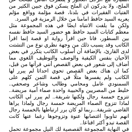
الملح، ولا يدركون ان الملح يسكن فوق جبين الكثير من
الفتيات الفقيرات في بلدنا، قصة مؤلمة وواقع مؤلم
يعريه السيد حافظ امامنا من خلال الرمزية في السرد.
ولكن ما يلفت الانتباه ايضًا في هذه المجموعة مثل
معظم كتابات السيد حافظ هو حضور السيد حافظ نفسه
بين السطور، فانا حين اقرأ رواية او قصة إنما اقرأ
الكاتب وقد يسبب ذلك من وجهة نظري نوع من التشتت
لدى القارئ، بالإضافة أن أسلوب الكاتب يتكرر في بعض
الأحيان بنفس الكيفية والوصف والتوظيف اللغوي مما
أضاف إلى شعور في بعض القصص أنني قرأتها من قبل،
كما ان هناك بعض القصص تحوي احداثا لم يبرر لها
الكاتب ولم يفسرها مثلًا في قصة الثمن كلهم على
السمنودي عامل ومحامي وطالب وشاعر وصحفي..
خليط من المصريين والحبيبة واحدة صماء أمية مريضة..
تتزوج خمسة رجال ولكنها شريفة.. لم يبرر لي الكاتب
لماذا تتزوج الصماء المريضة خمسة رجال ولماذا يراها
القاضي شريفة...ربما لو كان برر ارتباطها بالخمسة رجال
انهم تناوبوا اغتصابها عنوة وتزوجوها رغما عنها كانت
القصة تبدو أكثر اقناعا..
في النهاية المجموعة القصصية لك النيل مجموعة تحمل