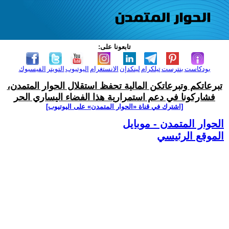
تابعونا على:
بودكاست
بنترست
تيلكرام
لينكدإن
الانستغرام
اليوتيوب
التويتر
الفيسبوك
تبرعاتكم وتبرعاتكن المالية تحفظ استقلال الحوار المتمدن،
فشاركونا في دعم استمرارية هذا الفضاء اليساري الحر
[اشترك في قناة ‫«الحوار المتمدن» على اليوتيوب]
الحوار المتمدن - موبايل
الموقع الرئيسي