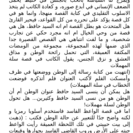
ويمزج لنا السياسة بالحب بالجنس في خليط يحمل
الضعف الإنساني في أبدع صوره، و كعادة الكاتب لم يتخذ
الاسلوب التقليدي في كتابة القصة منهجا، وانما هو في
كل قصة يؤكد على تحرره من كل القواعد، فيحير القارئ
هل المتحدث هو بطل القصة ام انه السيد حافظ، هل هي
قصة من وحي الخيال ام انه مجرد حكي عن تجارب
شخصية، و ما لفت انتباهي هي القصص القصيرة جدا
الذي ضمها لهذه المجموعة، مجموعة من الومضات
المكثفة العميقة، التي تحمل رائحة الوطن و مذاق
العشق و نزق الجنس، يقول الكاتب في قصة سلة
المهملات
(انتهيت من كتابة رسالة إلى الوطن ووضعتها في ظرف
وأمسكت القلم لأكتب العنوان فلم أتذكره فوضعت
الخطاب في سلة المهملات)
هل يمكن أن ينسى السيد حافظ عنوان الوطن أم أن
الوطن هو من نسى السيد حافظ وكثيرين... هل تحول
الوطن لسلة مهملات!
اما في قصة الواعظ الفاسد فاستخدم أسلوبا رمزيا و
لكنه واضح جدًا للتعبير عن حالة الوطن فكتب : (ذهبت
إلى بيت حبيبتي في تلك اللحظة العميقة رأيت الواعظ
جبته على الأرض وروب القاضي الفاسد بجوارها وقبعات