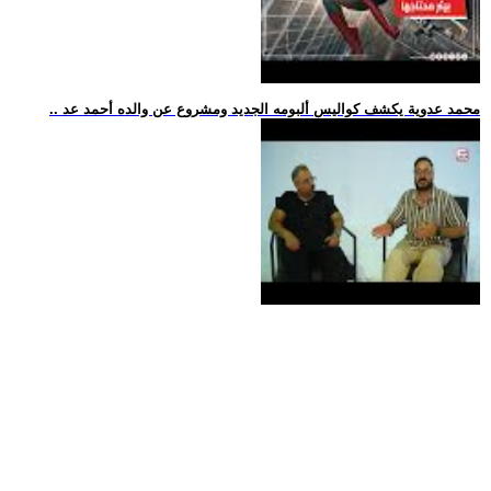
.. محمد عدوية يكشف كواليس ألبومه الجديد ومشروع عن والده أحمد عد