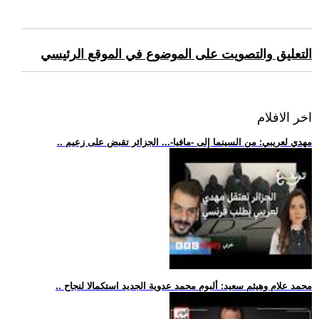
التعليق والتصويت على الموضوع في الموقع الرئيسي
اخر الافلام
.. مهدي لعريبي: من السينما إلى -مافيا-... الجزائر تقبض على زعيم
.. محمد علام وهيثم سعيد: ألبوم محمد عدوية الجديد استكمالا لنجاح