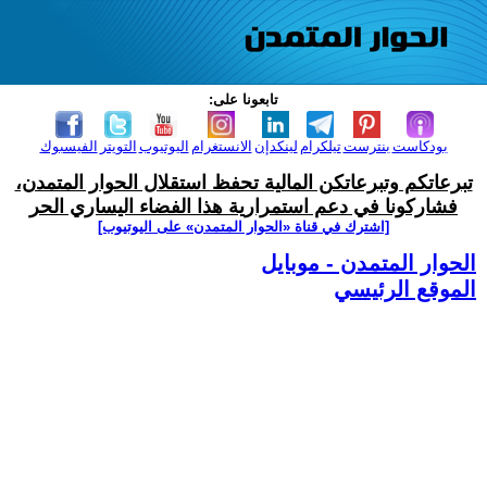
تابعونا على:
بودكاست
بنترست
تيلكرام
لينكدإن
الانستغرام
اليوتيوب
التويتر
الفيسبوك
تبرعاتكم وتبرعاتكن المالية تحفظ استقلال الحوار المتمدن،
فشاركونا في دعم استمرارية هذا الفضاء اليساري الحر
[اشترك في قناة ‫«الحوار المتمدن» على اليوتيوب]
الحوار المتمدن - موبايل
الموقع الرئيسي