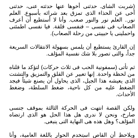
(شربت الشاى. حدثنى أخوها عنها حدثته عنى، حدثنى
أخى عن الحذاء الذى تمزق بعد شرائه بأسبوع. العلم
نور.. العلم نور والنور صعب. وأنا لا أستطيع أن أعرف
الصعاب فى نفسى – فنفسى قلقة. فيا نفسى اطمئنى
واحملينى يا حبيبتى من رحلة الصعاب).
إن القارئ يستطيع أن يلمس بسهولة الانتقالات السريعة
جداً، والتى تصور بلا شك نفسية المؤلف.
ثم تأتى (سمفونية الحب فى ثلاث حركات) لتؤكد ما قلناه
من لحظة واحدة. إنها تعبير عن القلق والتمزيق والتشتت
الذى يعيشه هذا الجيل، الذى يحاول أن يصنع شيئاً فيجد
الضغط عليه من كل ناحية، ضغط السلطة، وضغط
الأحداث.
ولكن القصة انتهت فى الحركة الثالثة بموقف جنسى
صارخ، ونحن لا ندرى هل هذا الحل هو الذى ارتضاه
المؤلف؟ وهل هذه هى النهاية التى ينبغى.
ويلاحظ أن القاص استخدم الحوار باللغة العامية، وأنا