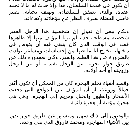
أن يكون فى خدمة السلطان، هذا وإلا حدث له ما لا تحمد
عقباه، والذى يصفق للسلطان، ويهتف بحياته، يصير
قاضى القضاة بصرف النظر عن مؤهلاته وكفاءاته.
ولكن يبقى أن نقول إن شخصية هذا الرجل الفقير
شخصية مسطحة جداً، لم يرنا المؤلف منها إلا ظاهرها
فقد، فى الوقت الذى كان ينبغى فيه أن يغوص فى
داخلها، ليخرج لنا ما فيها من إحساسات ومشاعر تولدت
بالضرورة عن هذا الظلم والقهر. وكان بمقدوره ذلك عن
طريق حوار يجريه بين الرجل نفسه، أو بين الرجل
وزوجته أو أحد أولاده.
وقصة أشياء تحلم الهجرة كان من الممكن أن تكون أكثر
جمالاً وروعة، لو أن المؤلف بين الدوافع التى دفعت
الأشجار والطيور والجبل ومريم إلى الهجرة، وهل هى
هجرة مؤقتة أو هجرة دائمة.
والوصول إلى ذلك سهل وميسور عن طريق حوار يدور
بين الأشياء المهاجرة ومحمد فاروق الذى بقى وحده.