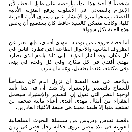
شخصياً لا أحبذ هذا ابداً، وأرفضه على طول الخط، لأن
الإلتزام بالفصحى فى الأسلوب يرفع المنزلة الأدبية
للقصة، ويمنحها ميزة الإنتشار على مستوى الأمة العربية
كلها، وكاتب متمكن كالسيد حافظ كان يستطيع أن يحقق
هذه الغاية بكل سهولة.
أما قصة حروف من يوميات مهدى أفندى، فإنها تعبر عن
الظروف القاسية والأحوال الطاحنة التى تطارد الناس فى
كل مكان، وقد أشار المؤلف إلى ذلك بالدم الذى يطارد
مهدى أفندى فى كل مكان. وفى كل وقت، فى بيته،
وفى مكتبته، عندما يغتسل، وعندما يشرب.
ويلاحظ فى هذه القصة أن نزول الدم كان مصاحباً
للسماح بالتصدير والإستيراد ولا شك أن فى هذا تأييد
لوجهة النظر التى تقول إن التصدير والإستيراد سيحمل
الفقراء من أمثال مهدى أفندى أعباء مالية ضخمة لن
تستفيد منها إلا طبقة معينة هى طبقة الأغنياء القادرين.
وقصة نفوس ودروس من سلسلة البحوث السلطانية
الغورية فى بلاد مصر. تروى حكاية رجل فقير فى زمن