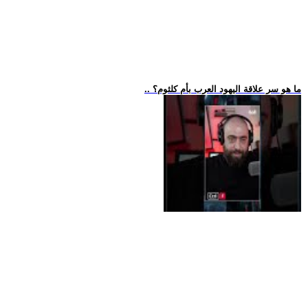
.. ما هو سر علاقة اليهود العرب بأم كلثوم؟