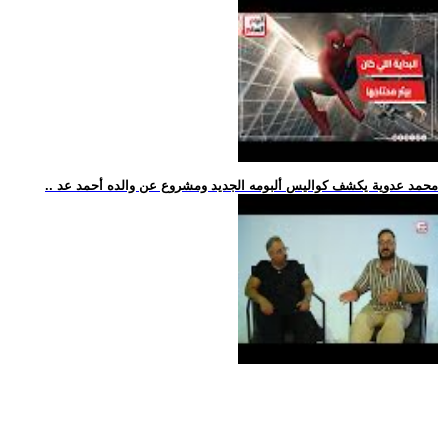
.. محمد عدوية يكشف كواليس ألبومه الجديد ومشروع عن والده أحمد عد