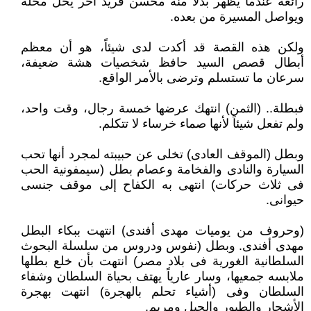
رائعة عندما يظهر بدلاً منه محسن فريد آخر يحل محله
ويواصل المسيرة من بعده.
ولكن هذه القصة قد أكدت لدى شيئاً، هو أن معظم
أبطال قصص السيد حافظ شخصيات هشة ضعيفة،
سرعان ما تستسلم وترضى بالأمر الواقع.
فبطلة.. (الثمن) انتهك عرضها خمسة رجال، وقت واحد،
ولم تفعل شيئاً لأنها صماء خرساء لا تتكلم.
وبطل (الموقف العادى) تخلى عن حبيبته لمجرد أنها تحب
السيارة والنادى والفخامة وعصام بطل (سيمفونية الحب
فى ثلاث حركات) انتهى به الكفاح إلى موقف جنسى
حيوانى.
(وحروف من يوميات مهدى أفندى) انتهت ببكاء البطل
مهدى أفندى. وبطل (نفوس ودروس من سلسلة البحوث
السلطانية الغورية فى بلاد مصر) انتهت بأن خلع بطلها
ملابسه جمعيها، وسار عارياً يهتف بحياة السلطان وشفاء
السلطان وفى (أشياء تحلم بالهجرة) انتهت بهجرة
الأشجار والطيور والجبل ومريم.