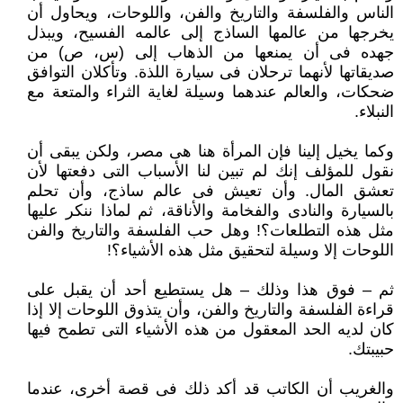
الناس والفلسفة والتاريخ والفن، واللوحات، ويحاول أن
يخرجها من عالمها الساذج إلى عالمه الفسيح، ويبذل
جهده فى أن يمنعها من الذهاب إلى (س، ص) من
صديقاتها لأنهما ترحلان فى سيارة اللذة. وتأكلان التوافق
ضحكات، والعالم عندهما وسيلة لغاية الثراء والمتعة مع
النبلاء.
وكما يخيل إلينا فإن المرأة هنا هى مصر، ولكن يبقى أن
نقول للمؤلف إنك لم تبين لنا الأسباب التى دفعتها لأن
تعشق المال. وأن تعيش فى عالم ساذج، وأن تحلم
بالسيارة والنادى والفخامة والأناقة، ثم لماذا ننكر عليها
مثل هذه التطلعات؟! وهل حب الفلسفة والتاريخ والفن
اللوحات إلا وسيلة لتحقيق مثل هذه الأشياء؟!
ثم – فوق هذا وذلك – هل يستطيع أحد أن يقبل على
قراءة الفلسفة والتاريخ والفن، وأن يتذوق اللوحات إلا إذا
كان لديه الحد المعقول من هذه الأشياء التى تطمح فيها
حبيبتك.
والغريب أن الكاتب قد أكد ذلك فى قصة أخرى، عندما