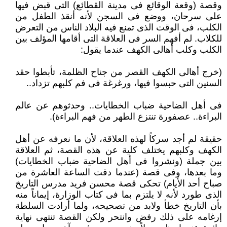
وقصة (وقعة الوقائع فى مدينة القطائع) التى قبض فيها
على سرحان، ووضع فى السجن لأنه أنقذ الطفل من
الكلب، فى الوقت الذى تمنع فيه البلاد الناس من التعرض
للكلاب. لم أفهم السر فى العلاقة التى أقامها المؤلف بين
الكلب وكلب أهالى الكهف عندما يقول:
(خرج أهالى الكهف القصر من جناح الظلمة، تأبطوا حقد
السنين التى حبسوا فيها، ورغرغة فى فم كلبهم تزداد..
فى أهل الضاحية ضباب الخطايات.. وحدثوهم عن عالم
البراءة.. عصفورة تنتزع الطهر من فهم البراءة).
حقيقة لم أجد سركاً لهذه العلاقة، لأن ما نعرفه عن أهل
الكهف وكلبهم يختلف كلية عن هذه القصة، ثم العلاقة
بين جملة (ونشروا فى أهل الضاحية ضباب الخطايات)
وما بعدها، وفى قصة (عندما دقت الساعة العاشرة من
صباح أحد الأيام) تحكى قصة محسن فريد مدرس التاريخ
الذى طورد لأنه لا يلتزم بما فى كتاب الوزارة، إيماناً منه
بأن التاريخ خطأ ولابد من تصحيحه، ولما أرادت السلطة
إرغامه على ذلك رفض وانتحر ولكن القصة تنتهى نهاية