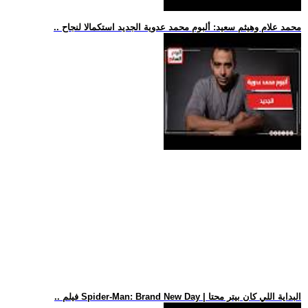
.. محمد علام وهيثم سعيد: ألبوم محمد عدوية الجديد استكمالا لنجاح
.. فيلم Spider-Man: Brand New Day | البداية اللي كان بيتر محتا