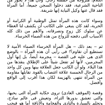
الكلام، متزوجة من خمسة رجال. ولأن هذا لا يجوز من
الناحية الشرعية، فقد دخلوا السجن جميعاً، أما المرأة
فقد قال عنها وكيل النيابة إنها شريفة.
وسواء كانت هذه المرأة تمثل الوطنية أو الكرامة أو
الحرية، لقد كان ينبغى على الكاتب أن يكشف لنا الغطاء
عن سلوك كل زوج وتصرفاته، والأهم من ذلك كله
الأسباب التى دفعته للزواج من هذه الصماء الخرساء.
ثم – بعد ذلك – هل المرأة الخرساء الصماء الأمية لا
تستطيع أن تقاوم؟! فى رأيى أن هذه المرأة – بالوضع
الذى هى عليه فى القصة – مجرمة أيضاً، بل إنها أول
المجرمين، لأنها لم تفعل شيئاً على الإطلاق ينقذها من
هذا البلاء. ولو أن الكاتب جعل العلاقة بينها وبين كل واحد
من الرجال الخمسة علاقة اغتصاب بالقوة. تقابلها مقاومة
من المرأة تنتهى بالهزيمة لكان هذا أقرب إلى الواقع
وأفضل.
وقصة (الموقف العادى) تروى حكاية المرأة التى يحبها،
والتى تعشق بدورها الثراء، وتعيش فى عالم ساذج،
وتحلم بالسيارة والنادى والفخامة والأناقة أما هو فيحب