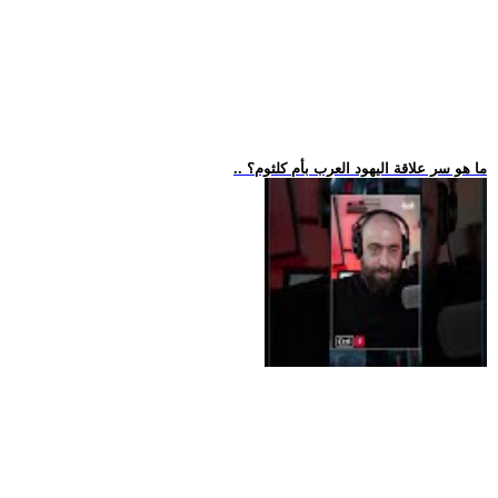
.. ما هو سر علاقة اليهود العرب بأم كلثوم؟