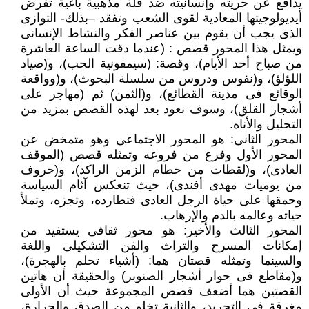
يدافع عن حريته وإنسانيته ضد قلة مذهبية باغية تفرض
أيديولوجيتها المعادية لقوى الشعب وتفقد –بذلك- التوازى
الذى يجب أن يقوم بين عناصر الفكر والنشاط الإنسانى
ويمثل هذا المحور قصص : (عندما دقت الساعة العاشرة
من صباح أحد الأيام)، وقصة: (سيمفونية الحب)، و(صياد
اللؤلؤ)، و(نفوس ودروس من سلسلة البحوث)، و(وواقعة
الوقائع فى مدينة القطائع)، و(الثمن) ثم (مهاجر على
أشجار القلق)، وسوف نعود بعد لهذه القصص بمزيد من
التحليل والأناه.
المحور الثانى: هو المحور الاجتماعى وهو متمخض عن
المحور الأول وفرع من فروعه وتمثله قصص (الموقف
العادى)، و(لقطات من حطام الزمن الراكد)، و(حروف
من يوميات مهدى أفندى)، حيث تنعكس آثام السياسة
وحمقها على حياة الرجل العادى فتطارده، وتجزه، وتملأ
حياته وعالمه بالدم والإرهاب.
المحور الثالث والأخير: هو محور ثقافى يستفيد من
إمكانات المسرح والتراث والفن التشكيلى واللغة
والسينما وتمثله قصتان هما: (أشياء تحلم بالهجرة)،
و(مقاطع فى حوار أشجار الصنوبر) والحقيقة أن هاتين
القصتين هما أضعف قصص المجموعة حيث أن الأولى
مغرقة فى التجريد، والثانية تخلو من الصدق والحرارة،