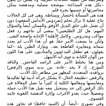
–بكل هذه السذاجة- موضحة مسلية ومدهشة يمكن
محاصرتها أو حسمها بجرة قلم.
هذه هى المسألة باختصار وبساطة. وهى فى كل الحالات
نتاج عقلية لا تزال تحلم (بفردوس الأندلس المفقود) دون
أن تعمل على خلق البديل الأوفق والممكن أيضاً والسؤال
المهم: هل كل الطليعيين؟ بمعنى أن نتاجهم رد فعل
مواكب ومدروس.. وكامل الأهلية؟ الإجابة واضحة النفى..
ولكن ما يصعب الأمر حقاً، هو أن هذا الأدب لم يحدد
سماته ومعاييره القاطعة بعد.. ومازاد الطين بلة –كما
يقولون- هو تطفل المدعوون والمتأدبون على هذا اللون
من ألوان الكتابة بدعوى أنه الأسهل.
ومن هنا يختلط الأمر على الراصد الفاحص.. والناقد
المؤرخ.. إذ لا يجد -عادة- بين يديه سوى (الرفض)
بروافده، المتعددة، كمظهر من مظاهر ذلك الأدب.
والرفض –بطبيعة الحال- لا يشكل حركة أدبية لها تقاليدها
ومقاييسها ومعالمها الكلية إذ كثيراً ما تصل المغالاة فى
ذلك الرفض إلى حد يستحيل معه تقبل هذا الأدب جملة
وتفصيلاً حيث يغدو الأغراب وإثارة الدهشة اللغوية غايته
القصوى.
وفى تصورى –أيضاً- أن (السيد حافظ) قد تجاوز هذه