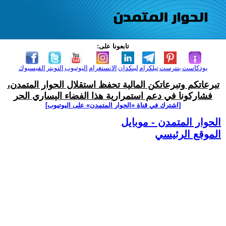
تابعونا على:
بودكاست
بنترست
تيلكرام
لينكدإن
الانستغرام
اليوتيوب
التويتر
الفيسبوك
تبرعاتكم وتبرعاتكن المالية تحفظ استقلال الحوار المتمدن،
فشاركونا في دعم استمرارية هذا الفضاء اليساري الحر
[اشترك في قناة ‫«الحوار المتمدن» على اليوتيوب]
الحوار المتمدن - موبايل
الموقع الرئيسي