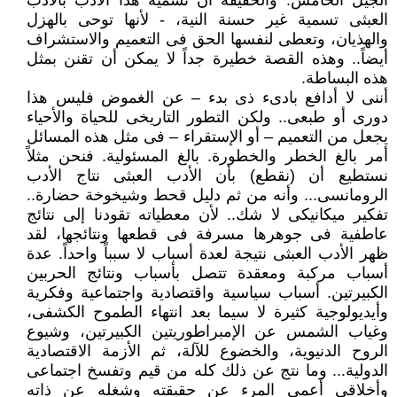
الجيل الخامس. والحقيقة أن تسمية هذا الأدب بالأدب
العبثى تسمية غير حسنة النية، - لأنها توحى بالهزل
والهذيان، وتعطى لنفسها الحق فى التعميم والاستشراف
أيضاً.. وهذه القصة خطيرة جداً لا يمكن أن تقنن بمثل
هذه البساطة.
أننى لا أدافع بادىء ذى بدء – عن الغموض فليس هذا
دورى أو طبعى.. ولكن التطور التاريخى للحياة والأحياء
يجعل من التعميم – أو الإستقراء – فى مثل هذه المسائل
أمر بالغ الخطر والخطورة. بالغ المسئولية. فنحن مثلاً
نستطيع أن (نقطع) بأن الأدب العبثى نتاج الأدب
الرومانسى... وأنه من ثم دليل قحط وشيخوخة حضارة..
تفكير ميكانيكى لا شك.. لأن معطياته تقودنا إلى نتائج
عاطفية فى جوهرها مسرفة فى قطعها ونتائجها، لقد
ظهر الأدب العبثى نتيجة لعدة أسباب لا سبباً واحداً. عدة
أسباب مركبة ومعقدة تتصل بأسباب ونتائج الحربين
الكبيرتين. أسباب سياسية واقتصادية واجتماعية وفكرية
وأيديولوجية كثيرة لا سيما بعد انتهاء الطموح الكشفى،
وغياب الشمس عن الإمبراطوريتين الكبيرتين، وشيوع
الروح الدنيوية، والخضوع للآلة، ثم الأزمة الاقتصادية
الدولية... وما نتج عن ذلك كله من قيم وتفسخ اجتماعى
وأخلاقى أعمى المرء عن حقيقته وشغله عن ذاته