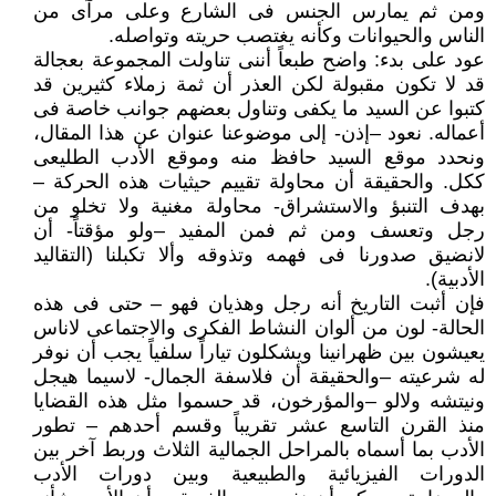
ومن ثم يمارس الجنس فى الشارع وعلى مرآى من
الناس والحيوانات وكأنه يغتصب حريته وتواصله.
عود على بدء: واضح طبعاً أننى تناولت المجموعة بعجالة
قد لا تكون مقبولة لكن العذر أن ثمة زملاء كثيرين قد
كتبوا عن السيد ما يكفى وتناول بعضهم جوانب خاصة فى
أعماله. نعود –إذن- إلى موضوعنا عنوان عن هذا المقال،
ونحدد موقع السيد حافظ منه وموقع الأدب الطليعى
ككل. والحقيقة أن محاولة تقييم حيثيات هذه الحركة –
بهدف التنبؤ والاستشراق- محاولة مغنية ولا تخلو من
رجل وتعسف ومن ثم فمن المفيد –ولو مؤقتاً- أن
لانضيق صدورنا فى فهمه وتذوقه وألا تكبلنا (التقاليد
الأدبية).
فإن أثبت التاريخ أنه رجل وهذيان فهو – حتى فى هذه
الحالة- لون من ألوان النشاط الفكرى والاجتماعى لاناس
يعيشون بين ظهرانينا ويشكلون تياراً سلفياً يجب أن نوفر
له شرعيته –والحقيقة أن فلاسفة الجمال- لاسيما هيجل
ونيتشه ولالو –والمؤرخون، قد حسموا مثل هذه القضايا
منذ القرن التاسع عشر تقريباً وقسم أحدهم – تطور
الأدب بما أسماه بالمراحل الجمالية الثلاث وربط آخر بين
الدورات الفيزيائية والطبيعية وبين دورات الأدب