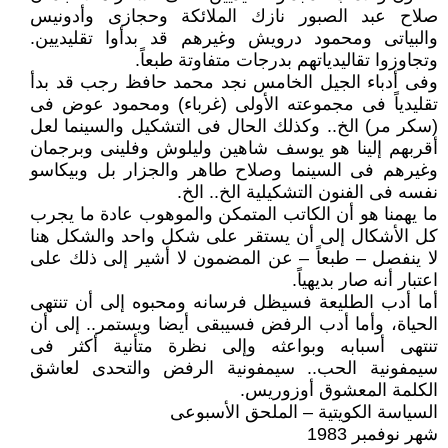
صلاح عبد الصبور نازك الملائكة وحجازى وأدونيس
والبياتى ومحمود درويش وغيرهم قد بدأوا تقليديين.
وتجاوزوا تقاليدياتهم بدرجات متفاوتة طبعاً.
وفى أدباء الجيل الخامس نجد محمد حافظ رجب قد بدأ
تقليدياً فى مجموعته الأولى (غرباء) ومحمود عوض فى
(سكر مر) الخ.. وكذلك الحال فى التشكيل والسينما لعل
أقربهم إلينا هو يوسف شاهين وليلوش وفلينى وبرجمان
وغيرهم فى السينما وصلاح طاهر والجزار بل وبيكاسو
نفسه فى الفنون التشكيلية الخ.. الخ.
ما يهمنا هو أن الكاتب المتمكن والموهوب عادة ما يجرب
كل الأشكال إلى أن يستقر على شكل واحد والشكل هنا
لا ينفصل – طبعاً – عن المضمون لا أشير إلى ذلك على
اعتبار أنه صار بديهياً.
أما أدب الطليعة فسيظل فرسانه ومحبوه إلى أن تنتهى
الحياة، وأما أدب الرفض فسيبقى أيضا ويستمر.. إلى أن
تنتهى أسبابه وبواعثه وإلى نظرة متأنية أكثر فى
سيمفونية الحب.. سيمفونية الرفض والتحدى لعاشق
الكلمة المعشوق أوزوريس.
السياسة الكويتية – الملحق الأسبوعى
شهر نوفمبر 1983