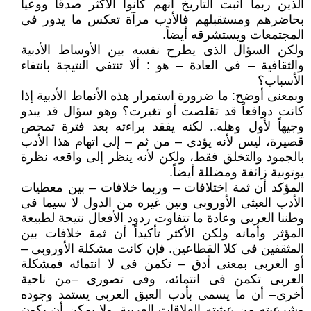
الذين ربما أثبت التاريخ أنهم كانوا الأكثر صدقاً ووعياً
بحاضرهم ومستقبلهم فالأدب مرآة تعكس ما يدور فى
المجتمعات ويستشرقه أيضاً.
ولكن السؤال الذى يطرح نفسه بين الأوساط الأدبية
والثقافية – فى العادة – هو : ألا تنتفى النتيجة بانتفاء
الأسباب؟
وبمعنى أوضح: ما ضرورة استمرار هذه الأنماط الأدبية إذا
كانت دوافعاً قد تقلصت أو تغيرت؟ وهو سؤال قد يبدو
وجيهاً لأول وهله.. لكنه يفقد براءته بعد فترة تمحص
قصيرة، ليس لأنه يؤدى – من ثم – إلى اتهام هذا الأدب
بالجمود والتخلق فقط، ولكن لأنه ينظر إلى واقعه نظرة
يوتوبية زائفة ومضللة أيضاً.
المؤكد أن ثمة اختلافات – وربما خلافات – بين معطيات
الأدب العبثى الأوروبى وبين غيره من الدول لا سيما فى
وطننا العربى وعادة ما تتفاوت ردود الأفعال نتيجة لطبيعة
المؤثر وأمانه ولكن الأكثر تأكيداً أن ثمة خلافات بين
المثقفين فى كلا القطاعين. فإن كانت مشكلة الأوروبى –
أو الغربى بمعنى أدق – تكمن فى لا انتمائه فمشكلة
العربى تكمن فى انتمائه، وفى تصورى –من ناحية
أخرى– أن ما يسمى بأدب العبق العربى يستمد وجوده
وشرعيته من عبثيته العلاقات العربية. ولا يمكن أن يكون