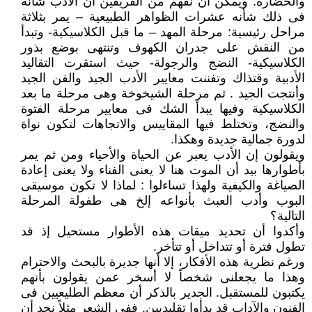
والحضارة. ويمكن أن نفهم من الفريقين أن الأدب شأنه
فى ذلك شأنه عشرات الظواهر الطبيعية – يمر بثلاثة
مراحل رئيسية: مرحلة المهد – ما قبل الكلاسيكية- وتبدأ
من النقش على جدران الكهوف وتنتهى بوضع بذور
الكلاسيكية- النضج والرجولة- حيث استقرت التقاليد
الأدبية وقتذاك وتفننت معايير الأدب الجيد والفن الجيد
وأنتجت الجيد . ثم مرحلة الشيخوخة وهى مرحلة ما بعد
الكلاسيكية وفيها يبدأ الشك فى معايير مرحلة الفتوة
والنضج، وتختلط فيها المقاييس والاتجاهات لتكون نواة
لدورة جمالية جديدة وهكذا.
ويقولون إن الأدب يعبر عن الحياة والأحياء ومن ثم يمر
بأطوارها بيد أن الموت هنا لا يعنى الفناء ولا يعنى إعادة
الصياغة والكيفية ولهذا تساءلوا : لماذا لا تكون موسيقى
البوب وأدب العبث بأنواعه إلخ هى طفولة المرحلة
التالية؟
وأكدوا أن تحديد ميقات هذه الأطوار مستحيل إذ قد
تطول فترة أو تتداخل أو تتأخر.
ورغم نظرية هذه الأفكار، إلا أنها جديرة بالبحث والاحترام
وهذا ما يجعلنى شخصاً لا أسخر عمن يقولون بأنهم
يكتبون للمستقبل. الجدير بالذكر أن معظم الطليعيين فى
الفنون والآداب قد بدأوا تقليديين. ففى الشعر مثلاً نجد أن