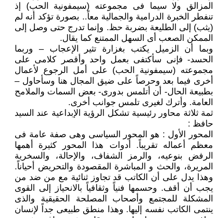
المزالق ولا سيما فى مجموعته (سيمفونية الحب) إذ
تنفطر الخبرة الدرامية والجمالية معاً.. بصورة تؤكد أنه لم
(يثب) إلى الطليعة بضربة حظ. وإنما تدرج حتى وصل إلى
الممكن الصعب أى السهل الممتنع كما يقال.
وبما أن الزميل يكتب بغزارة تثير الإعجاب – وربما
الحسد- فإنى سأكتفى بعمل واحد وأقصر كلامى على
مجموعته (سيمفونية الحب) على أمل الرجوع لأعمال
أخرى فيما بعد وحرصاً على ضيق المجال هنا وسأحاول –
بطبيعة الحال- أن أتلمس بدورى- بعض السمات والملامح
العامة. وأترك لغيرى تلمس جوانب أخرى.
ثمة ثلاثة محاور رئيسية تشكل الرؤية الإبداعية عند السيد
حافظ :
المحور الأول : هو المحور السياسى وهى صفة عامة فى
معظم أعماله تقريباً. أدوات هذا المحور كثيرة أهمها
الرفض بنوعيه، والرمز الشفاف، والإحالة، والسخرية
المريرة، والحث و المباشرة المقصودة والتحريض أحياناً.
وهذا يدل على أن الكاتب قد تجاوز ثنائية مع من ضد من
يجب أن أقف. وحسمها فنياً وثقافياً بالانحياز إلى القوى
المشكلة للمجتمع وأصحاب المصلحة الحقيقية والذى
ينتمى الكاتب نفسه إليها. وهذا منطق طبيعى جداً لإنسان