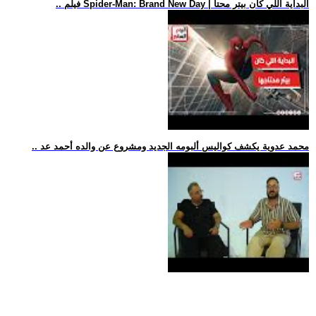
.. فيلم Spider-Man: Brand New Day | البداية اللي كان بيتر محتا
.. محمد عدوية يكشف كواليس ألبومه الجديد ومشروع عن والده أحمد عد