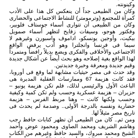
وكينونته.
وكان من الطبيعى جداً أن ينعكس كل هذا على الأدب
كمرآة للمجتمع (وترمومتر) للنشاط الاجتماعى والحضارى
وكان من الطبيعى أن تتوارى أسماء جوستاف فلوبير،
وفكتور هوجو، وسيفات زفايح لتظهر أسماء صمويل
بيكيت، وأوجين يونسكو، اداموف واسبورن وغيرهم لا
سيما فى فرنسا وانجلترا وهو أدب يرفض الواقع
الاجتماعى والأخلاقى والفكرى ويضع بديلاً رافضاً ومتمرداً
لهذا الواقع بغية إصلاحه وهو بحث أيضاً عن أشكال جديدة
وقيم جديدة ومعرفة وخبرة جديدتين.
وقد حدث فى مصر حيثيات مشابهة لما وقع فى أوروبا،
فقد كانت هزيمة 67 وممارسات العقلية المدبرة هى
الباعث الأول والرئيسى لذلك، فلم تكن هزيمة يونيو –
حزيران – هزيمة عسكرية وحسب ولم تكن كمية وكيفية
وحسب ولكنها كانت – وهنا مربط الفرس – هزيمة
حضارية ونفسه بالدرجة الأولى.. وصدمة لم يحدث فى
تاريخ مصر مثيلاً لها.
ومن ثم.. كان من الطبيعى أن تظهر كتابات حافظ رجب
وهاشم الشريف ومحمد الصاوى ومحمود عوض وأحمد
الشيخ ومحمد مبروك، والسيد حافظ وغيرهم من الكتاب