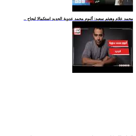
.. محمد علام وهيثم سعيد: ألبوم محمد عدوية الجديد استكمالا لنجاح