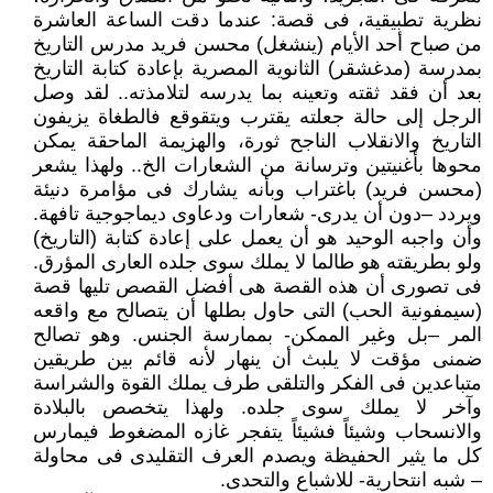
نظرية تطبيقية، فى قصة: عندما دقت الساعة العاشرة
من صباح أحد الأيام (ينشغل) محسن فريد مدرس التاريخ
بمدرسة (مدغشقر) الثانوية المصرية بإعادة كتابة التاريخ
بعد أن فقد ثقته وتعينه بما يدرسه لتلامذته.. لقد وصل
الرجل إلى حالة جعلته يقترب ويتقوقع فالطغاة يزيفون
التاريخ والانقلاب الناجح ثورة، والهزيمة الماحقة يمكن
محوها بأغنيتين وترسانة من الشعارات الخ.. ولهذا يشعر
(محسن فريد) باغتراب وبأنه يشارك فى مؤامرة دنيئة
ويردد –دون أن يدرى- شعارات ودعاوى ديماجوجية تافهة.
وأن واجبه الوحيد هو أن يعمل على إعادة كتابة (التاريخ)
ولو بطريقته هو طالما لا يملك سوى جلده العارى المؤرق.
فى تصورى أن هذه القصة هى أفضل القصص تليها قصة
(سيمفونية الحب) التى حاول بطلها أن يتصالح مع واقعه
المر –بل وغير الممكن- بممارسة الجنس. وهو تصالح
ضمنى مؤقت لا يلبث أن ينهار لأنه قائم بين طريقين
متباعدين فى الفكر والتلقى طرف يملك القوة والشراسة
وآخر لا يملك سوى جلده. ولهذا يتخصص بالبلادة
والانسحاب وشيئاً فشيئاً يتفجر غازه المضغوط فيمارس
كل ما يثير الحفيظة ويصدم العرف التقليدى فى محاولة
– شبه انتحارية- للاشباع والتحدى.