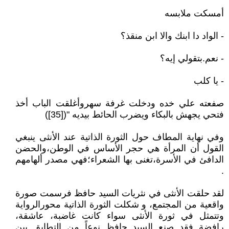
أمسكت ملابسه
- الواد دا ابنك والا ابن منقذ؟
- نعم.بتقولي إيه؟
- يا كلب
صفعته علي خده ودخلت غرفة سهروأغلقت الباب أخذ
فتحي يجهش بالبكاء ويضرب الحائط بيديه "([35])
وفي نهاية المطاف حول الثورة الذاتية عند الأنثى ينبغي
القول أن المرأة هي حجر الأساس في الوطن،والحضن
الدافئ في الأسرة،تغنى بها الشعراء؛فهي مصدر ألهامهم
.
لقد حلقت الأنثى في نثريات السيد حافظ فرسمت صورة
واقعية من المجتمع، و شكلت الثورة الذاتية محورالرواية
وتتمثل في ثورة الأنثى سواء كانت غاضبة، عاشقة،
رافضة فقد صنع السيد حافظ نوعاً من التطابق بين