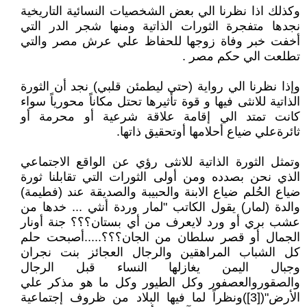
وكذلك اذا نظرنا الي بعض الشخصيات النسائية التاريخية
نجدها متفجرة الثورات الذاتية ومنها شجر الدر التي
أخفت خبر وفاة زوجها للحفاظ علي عرش مصر والتي
تطلعت الي حكم مصر .
وإذا نظرنا الي رواية (حتي ليطمئن قلبي) نجد أن الثورة
الذاتية للانثى فيها و قوة تأثيرها تحتل مكاناً محورياً سواء
كانت تمتد الي إقامة علاقة شرعية أو محرمة أو
ثائرةعلي ضياع أحلامها أوتحقيق ذاتها.
وتمثل الثورة الذاتية للانثى رؤي عن الواقع الاجتماعي
الذي نحن بصدده ومن أولى الثورات التي تقابلنا ثورة
ضياع الحُلم ضياع الابنة والحبيبة والصديقة عند (فطيمة)
والدة (لمار) يقول الكاتب "لمار وردة أنثي ... خدها من
عشب بري أو ورد لايعرف من أي بستان؟؟؟ جنة أونار
الجمال أو قصر سلطان من الجان؟؟؟.....أصبحت حلم
كل الشباب المراهقين والرجال العجائز بنت نجران
وجبال اليمن يغازلها النساء قبل الرجال
والصقوروالعصفور وكل الطيور وكل ما هو مذكر علي
الأرض"([3])ونظراً لما فيها البلاد من ظروف إجتماعية