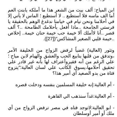
ابن المياح: ألف بيت من الشعر هذا ما أملكه يابنت العم
أما الف ماسه فلا أستطيع .. لا أستطيع ؛ الماس لا يأتي إلا
في أحلامنا ونحن نيام في خيامنا ندغدغ الوهم بالحقيقة يا
فرستي الجامحة ..ماذا أفعل بأحلامك الطامحة ..؟ ألف
قصر ..أنا لاأملك ألا خيمة حب خيمة حنان خيمة.. إخلاص
..خيمة قلبي الصغير المشاكس"([27]).
وتثور (العالية) غضباً لرفض الزواج من الخليفة الآمر
،وتدفق من قلبها ينابيع الحب والعشق والهيام لابن مياح ؛
علي الرغم من أنه فقيروأعتراف لها بأنه غير قادر علي
تحقيق أحلامها،يسوق الكاتب علي لسان العالية:"يتزوج
فتاة من بدو الصعيد أي أمير هذا؟
- أم العالية:إنه خليفة المسلمين بنفسه ودخلت قصره
- أم العالية:غداً سنذهب الي القاهرة
- ابو العالية:لاتوجد فتاه في مصر ترفض الزواج من أي
ملك أو أمير أوسلطان