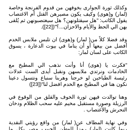
وكذلك ثورة الجوارى بخوفهن من قدوم الفرنجة وخاصة
(لمار) و(هوى) وكيف يكون مصيرهن القتل أم الاغتصاب
يقول الكاتب: "هل سيقتلونهن؟ هل سيغتصبونهن ثم يُلقى
بهن الي الحظ والأيام والاحزان...؟"([22]).
وقد فضلا كلاً من( لمار) و(هوى) ان تلبس ملابس الخدم
أفضل من بيعها أو أن يناما في بيوت الدعارة ، يسوق
الكاتب على لسان لمار:
"فكرت يا (هوى) أنا وأنت نذهب الي المطبخ مع
الخادمات ونرتدي ملابسهن ونقبل أيدى الست عدلات
رئيسة الطباخين لو خرجنا وهربنا سنباع ونتسول دعينا
نكون هنا في المطبخ مع الخدم افضل لنا"([23])
وهنا توالدت فيهن ثورة الخوف والقلق من الوقوع في
الرزيلة وصورة مستقبل مخيم عليه سحب الظلام ودخان
التحرش والأغتصاب .
وفي نهاية المطاف عن( لمار) من واقع رؤيتي النقدية
ربما كانت (لمار) رمزاً للوطن الحبيب مصر بكل ما