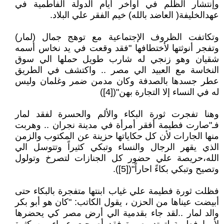
وإنتشار الظلم في آواخر أيام الدولة الفاطمية في
عهدالخليفة( العاضد بالله) خيم الفقر علي البلاد.
وتكاتفت الظروف الإجتماعية مع توهج جمال (لمار)
وتفجر أنوثتها لأختطافها "فقد وقعت في يد نخاس أسمه
شقيان وهو زنجي له شارب طويل حملها الي سوق
النخاسة مع العبيد الي مصر .. واكتشف في الطريق
عطر جسدها بالصدفة وكان مدمن ضمر وغلمان وليس
له في النساء إلا التجارة بهن"([4])
وهنا تفجرت ثورة البكاء والألم والحسرة لفقد لمار
فـ"صارت فطيمة أفقر أمرأة في مدينة نجران .. وهربت
منها الجارات لأن كل حكاياتها حزينة عن المكتوب والزمن
الذي يقهر الرجال والنساء وتبكي كثيراً وتتوسل الي
الله،حريصة علي حضور كل الجنازات لتصرخ وتولول
وتصيح وتبكي بكاءً احاراً"([5]).
فظلت ثورة فطيمة علي غياب ابنتها متفجرة بالبكاء حتى
أبيضت عيناها من الحزن ، يقول الكاتب: "كان هو أبو بكر
والد لمار ..لقد جاء بقدمية الي أرض مصر كي يحضرها