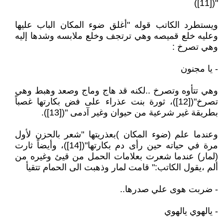
"([11])
ويستطرد الكاتب قوله "أغلق ضوء المكان الباب عليها
وعليه خلع قميصه وهي ترتجف وخلع ملابسه وشدها إليه
وهي تصرخ :
- يا مجنون
وهي تتأوه وتصرخ ..لكنه قد هاج وماج وصعد وهبط وهي
تصرخ"([12])، ثورة بنت عذراء على فض بكارتها غصباً
بطريقة غير شرعية من حيوان وغير آدمى "([13]).
وعندما علم (ضوء المكان )بعذريتها "شعر بالحزن لأول
مرة في حياته حين رأى دم بكارتها"([14])، وأيضاً ثارت
(لمار) عندما شعرت بعلامات الحمل من قيئ وغيره من
ألم ،يقول الكاتب:" قامت لمار وذهبت الى الحمام تتقيأ
- ضربت هوى علي صدرها..
- يالهوي يالهوي