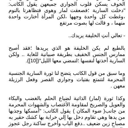
الخوف يسكن قلوب الجواري جميعهن يقول الكاتب:
"دخلت السارية ؛فصعقت لمار وهوى فتظاهرتا بالنوم
،وغطت كل واحدة وجهها ،لكن المرأة أختارت واحدة
منهما ، و قالت لها بصوت مرتفع
- تعالي أنتِ الخليفة يريدك..
بالطبع لم يكن الخليفة هو الذي يريدها ؛فقد أصبح
ممارس الجنس الخفيف بطريقة صبيانية للغاية .. ولكن
السارية أخذتها لنفسها ؛لتمضي معها الليل"([10]).
وما سبق من قول الكاتب يتضح لنا ثورة السارية الجنسية
المحرمة لتتمتع بفتيات وجواري القصر وفعل الرزيلة
معهن .
وكذا ثورة (لمار) الذاتية لضياع الحلم بالغضب والبكاء
والعويل والصريخ لمقاومة الأغتصاب والشهوات المحرمة
من جانب( ضوء المكان ) يقول الكاتب: "أمسكها وجذبها
من يدها وهي تقاوم دخل بها إلي خرابة بها كشك حقير به
مصباح زين ضعيف ..دفع الباب وأخرج ساكنة رجل عجوز