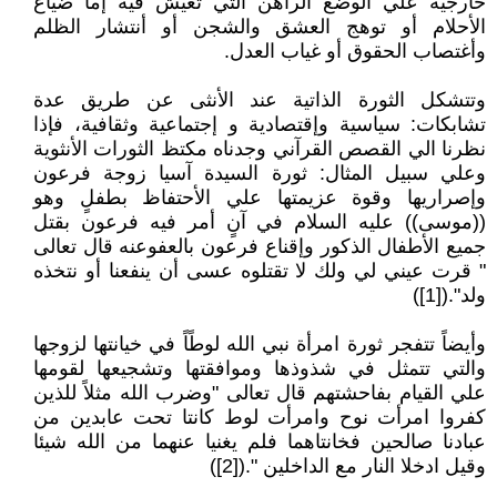
خارجية علي الوضع الراهن التي تعيش فيه إما ضياع
الأحلام أو توهج العشق والشجن أو أنتشار الظلم
وأغتصاب الحقوق أو غياب العدل.
وتتشكل الثورة الذاتية عند الأنثى عن طريق عدة
تشابكات: سياسية وإقتصادية و إجتماعية وثقافية، فإذا
نظرنا الي القصص القرآني وجدناه مكتظ الثورات الأنثوية
وعلي سبيل المثال: ثورة السيدة آسيا زوجة فرعون
وإصراريها وقوة عزيمتها علي الأحتفاظ بطفلٍ وهو
((موسى)) عليه السلام في آنٍ أمر فيه فرعون بقتل
جميع الأطفال الذكور وإقناع فرعون بالعفوعنه قال تعالى
" قرت عيني لي ولك لا تقتلوه عسى أن ينفعنا أو نتخذه
ولد".([1])
وأيضاً تتفجر ثورة امرأة نبي الله لوطًاً في خيانتها لزوجها
والتي تتمثل في شذوذها وموافقتها وتشجيعها لقومها
علي القيام بفاحشتهم قال تعالى "وضرب الله مثلاً للذين
كفروا امرأت نوح وامرأت لوط كانتا تحت عابدين من
عبادنا صالحين فخانتاهما فلم يغنيا عنهما من الله شيئا
وقيل ادخلا النار مع الداخلين ".([2])