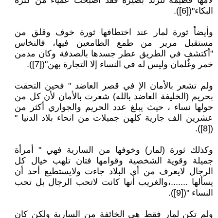
لأمها فطيمة لترتد بصيرة فقد أصبحت عمياء من كثرة
البكاء"([6]).
وأيضاً ثورة لمار عند اختطافها ثورة خوف وقلق من
مستقبل مرير من طمع الطامعين فيها، فالنخاس
"أكتشف في الطريق عطر جسدها بالصدفة وكان مدمن
خمر وغُلمان وليس له في النساء إلا التجارة بهن"([7]).
ولم تشعر بالأمان الإ في قصر العاضد " فحين التحقت
بحريم (الخليفة العاضد بالله) شعرت بالأمان لأن كل من
حولها نساء ، حيث يبلغ عدد الحريم والجواري أكثر من
عشرين الف جارية كلهن جميلات من انحاء بلاد الدنيا "
([8]).
وكذلك ثورة (لمار) وخوفها من السارية فهي " أمرأة
جميلة وقوية الشخصية وقوامها فتان تلهب خيال كل
الرجال لايعرف من أي البلاد جاءت ولايستطيع أحد أن
يسألها .......،والغريب أنها كانت لاتحب الرجال بل تحب
النساء "([9]).
ولم تكن لمار فقط هي الخائفة من السارية ولكن كان