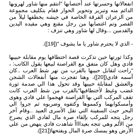
انفعالاتها وحسرتها عند أختصابها "انتقم منها شاور لهروبها
الدائم منه وتبرير وتحوير الحوار فقام بتكليف مجموعة
من الزعران الفرقة الخاصة في جيشه يخطفها ليلاً من
القصر وتم اغتصابها من رجل مقنع وهي مقيده اليدين
والقدمين ...وقال لها شاور وهي تنزف :
- الذي لا يحترم شاور يا ما يشوف "([19]).
وكذا ثورتها حين تذكرت قصة اختطافها يوم مقابلة حبيبها
فادي وهل كان متفق مع القراصنة لبيعها يقول الكاتب: ،
"راحت لتقابل حبيبها بالقرب من نهر شط العرب ..كان
أسمه فادي([20])، وهنا تفجرت منها أنفعالات الشجن
والعشق لمقابلة حبيبها وقد تحول هذا الي صدمة ثورة
غضب وغيظ لأختطافيها"بالقرب من شط العرب كانت
تقف المركب التي بها القراصنة فهجموا علي فادي وهوى
وأمسكوابهما وكمموها وكتفوه وضربوه ثم جروا الي
البحر حيث السفينة التي تقل الأسرى العبيد ..وقام آخر
رجل يتجه للمركب بإلقاء صرة مال لفادي الذي يصرخ
من الألم وهي تتجه بعيدااااً شاهدت فادي ينهض من علي
الأرض وهو يمسك صرة المال ويفتحها([21]).