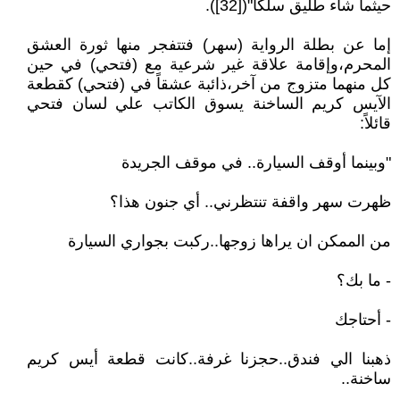
حيثما شاء طليق سلكاً"([32]).
إما عن بطلة الرواية (سهر) فتتفجر منها ثورة العشق
المحرم،وإقامة علاقة غير شرعية مع (فتحي) في حين
كل منهما متزوج من آخر،ذائبة عشقاً في (فتحي) كقطعة
الآيس كريم الساخنة يسوق الكاتب علي لسان فتحي
قائلاً:
"وبينما أوقف السيارة.. في موقف الجريدة
ظهرت سهر واقفة تنتظرني.. أي جنون هذا؟
من الممكن ان يراها زوجها..ركبت بجواري السيارة
- ما بك؟
- أحتاجك
ذهبنا الي فندق..حجزنا غرفة..كانت قطعة أيس كريم
ساخنة..