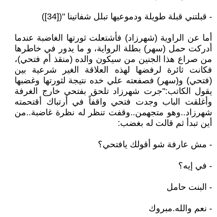
- قبلتني قبلة طويلة ودموعيها تبلل شفاتينا "([34])
أما عن الراوية (شهرزاد) فأشتعلت ثورتها الغاضبة عندما
أدركت حمل (سهر) بطلة الرواية، و ما يدور في خاطرها
من صراع هذا الجنين من سيكون والده (منقذ أم فتحي)،
فكانت ثائرة لرفضها لهذه العلاقة الغير شرعية بين
(فتحي) و(سهر) فصفعته علي خده نتيجة لثورتها وغضبها
يقول الكاتب:"جرت شهرزاد تلحق بفتحي خارج الغرفة
وأغلقت الباب وجدت فتحي واقفاً في أرتباك أقتحمته
شهرزاد..وهو متجهمن..وقفت تنظر له نظرة غاضبة..من
أين تبدأ ثم قالت له بغضب:
- مش عارفة شو أقولك يافتحي؟
- في إيه؟
- البنت حامل
- نعم والله.مبروك