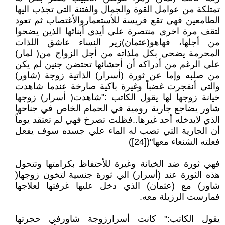
تمتلكة من عوامل القوة والجمال والفتنة التي تجذب اليها
الطامعين فهي تقع فريسة للأستعماروالأغتصاب ثم تعود
لتقف مرة اخرى منتصرة علي أيدي أبنائها الذين يضحوا
من أجلها، فهاهو(عثمان)زير النساء عاشق اللذات
المحرمة يضحي بكل ملذاته من أجل الزواج من( لمار)
علي الرغم من أدراكه أن أحشائها تحتضن جنين لم يكن
من صلبه وإما عن ثورة (أسرار) الذاتية زوجة (شاور)
والتي أنفجرت غضباً وغيرة باكية صارخة عندما شاهدت
خيانة زوجها لها يقول الكاتب :"شاهدت( أسرار) زوجها
شاور يضاجع جارية رومية في الحمام الخاص في جناحها
الذي لايدخله أحد غيرها..فظلت تصرخ فهي لم تعتقد يوماً
أن الجارية التي تصب له الماء علي جسده سوف يفعل
فعلته الشنعاء معها"([24])
فهي ثورة ضد الخيانة وغيرة للأحتفاظ بكرامتها وتتحول
هذه الثورة عند (أسرار) الي ثورة جنسية لتخون زوجها(
شاور) مع (عثمان) الذي دخل عليها غرفتها لعلاجها
فمارست الرزيلة معه.
يقول الكاتب:" كانت أسرارزوجة شاورفي حجرتها