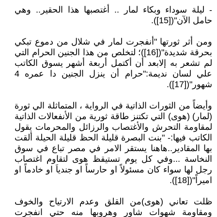
- ليلة سوداء وبكاء لمار .. أغتصبها هذا الحقير.. وهي
حامل الآن"([15]).
ومن أثر ثورتها "أنفجرت لمار في شلال من دموع تبكي
بحرقة شديدة"([16])؛ لتخلص من هذا الجنين الحرام التي
لم تشعر به إلابعد أن أكتمل أربعة أشهر يسوق الكاتب
علي لسان نديمة:"حرام أن ينزل الجنين دا عمره 4
شهور"([17]).
وأيضاً من الثورات الذاتية في الرواية ، المتماثلة الي ثورة
(لمار) (هوى) التي تكتنز طاقة ثورية من الأنفعالات الذاتية
لمقاومة التحرش والأغتصاب والرزائل والمحرمات يقول
الكاتب فيها:- "بنت البصرة قليلة الحظ قليلة الحيلة ألقت
بها المقادير..هاهنا يستقر الامر في مصر تباع في سوق
النخاسة ...وفي كل يوم تستيقظ هوى لتقاوم اغتصاب
رجل لها سواء كان مسئولاً او حارساً او جندياَ او خادماً او
اميراً"([18]).
ظلت تعاني (هوى)من القلق وعدم الارتياح والخوف
ومقاومة شهوات شاور وهروبها منه حتي انفجرت