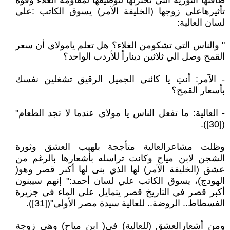
طاقتها الثورية التي تختزلها لتوظيفها لمقاومة الغلاء وقوة
تأثيرهاعلي زوجها (الخليفة الآمر) يسوق الكاتب :علي
لسان العالية:
" والناس التي تشكومن الغلاء؟ هل تعلم يامولاي أن سعر
القمح وصل الي ثلاثين ديناراً للأردب الواحد؟
- الآمر: أنتِ يا كائني الجميل الرقيق تشغلين نفسك
بأسعار القمح؟
- العالية: ما تفعل الناس يا مولاي عندما لا تجد الطعام"
([30]).
وظلت مشاعرالعالية متأججة بلهيب العشق وثورة
الشجن لابن مياح وكانت تراسله بأشعارها بالرغم من
عشق (الخليفة الآمر) لها الذي بنى لها أكبر قصر وهو(
الهودج)، يسوق الكاتب علي لسان أحمد:" إنهم سيبنون
أكبر قصر في التاريخ قصر يتمايل علي الماء في جزيرة
الفسطاط.. الروضة.. للعالية سيدة مصر الأولى"([31]).
ومن أشعارالعشق (للعالية) في( ابن مياح) وهي زوجة