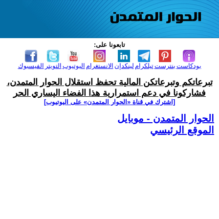
تابعونا على:
بودكاست
بنترست
تيلكرام
لينكدإن
الانستغرام
اليوتيوب
التويتر
الفيسبوك
تبرعاتكم وتبرعاتكن المالية تحفظ استقلال الحوار المتمدن،
فشاركونا في دعم استمرارية هذا الفضاء اليساري الحر
[اشترك في قناة ‫«الحوار المتمدن» على اليوتيوب]
الحوار المتمدن - موبايل
الموقع الرئيسي