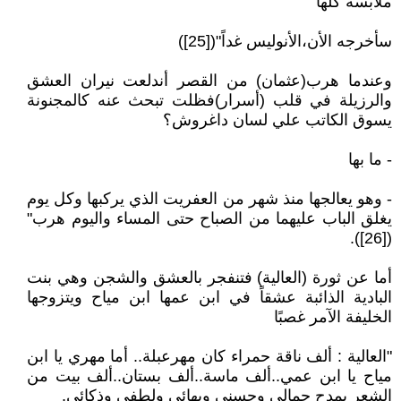
ملابسه كلها
سأخرجه الأن،الأنوليس غداً"([25])
وعندما هرب(عثمان) من القصر أندلعت نيران العشق
والرزيلة في قلب (أسرار)فظلت تبحث عنه كالمجنونة
يسوق الكاتب علي لسان داغروش؟
- ما بها
- وهو يعالجها منذ شهر من العفريت الذي يركبها وكل يوم
يغلق الباب عليهما من الصباح حتى المساء واليوم هرب"
([26]).
أما عن ثورة (العالية) فتنفجر بالعشق والشجن وهي بنت
البادية الذائبة عشقاً في ابن عمها ابن مياح ويتزوجها
الخليفة الآمر غصبًا
"العالية : ألف ناقة حمراء كان مهرعبلة.. أما مهري يا ابن
مياح يا ابن عمي..ألف ماسة..ألف بستان..ألف بيت من
الشعر يمدح جمالي وحسني وبهائي ولطفي وذكائي.