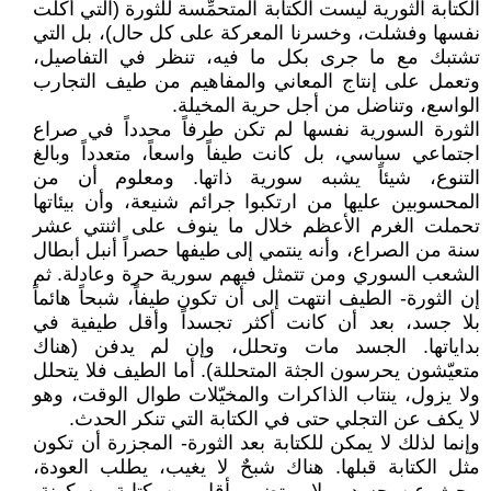
الكتابة الثورية ليست الكتابة المتحمِّسة للثورة (التي أكلت
نفسها وفشلت، وخسرنا المعركة على كل حال)، بل التي
تشتبك مع ما جرى بكل ما فيه، تنظر في التفاصيل،
وتعمل على إنتاج المعاني والمفاهيم من طيف التجارب
الواسع، وتناضل من أجل حرية المخيلة.
الثورة السورية نفسها لم تكن طرفاً محدداً في صراع
اجتماعي سياسي، بل كانت طيفاً واسعاً، متعدداً وبالغ
التنوع، شيئاً يشبه سورية ذاتها. ومعلوم أن من
المحسوبين عليها من ارتكبوا جرائم شنيعة، وأن بيئاتها
تحملت الغرم الأعظم خلال ما ينوف على اثنتي عشر
سنة من الصراع، وأنه ينتمي إلى طيفها حصراً أنبل أبطال
الشعب السوري ومن تتمثل فيهم سورية حرة وعادلة. ثم
إن الثورة- الطيف انتهت إلى أن تكون طيفاً، شبحاً هائماً
بلا جسد، بعد أن كانت أكثر تجسداً وأقل طيفية في
بداياتها. الجسد مات وتحلل، وإن لم يدفن (هناك
متعيّشون يحرسون الجثة المتحللة). أما الطيف فلا يتحلل
ولا يزول، ينتاب الذاكرات والمخيّلات طوال الوقت، وهو
لا يكف عن التجلي حتى في الكتابة التي تنكر الحدث.
وإنما لذلك لا يمكن للكتابة بعد الثورة- المجزرة أن تكون
مثل الكتابة قبلها. هناك شبحٌ لا يغيب، يطلب العودة،