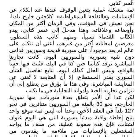
عُسر كتابي
ثمة مشكلة عملية يتعين الوقوف عندها عند الكلام عن
الإنسانيات و«الثقافة الديمقراطية». كلاجئين خارج بلدنا،
نحن نعيش في المؤقت، وفي الزمان أكثر من المكان
وأوضاعه وعلاقاته. وهذا مدخلٌ إلى عسر كتابي، يبدو
الكتّاب القدماء نسبياً، ومنهم كاتب هذه السطور،
معرضين لمعاناته أكثر من غيرهم، أعني أن نتكلم على
عالم لم يعد موجوداً، على سورية قديمة وسوريين قدامى
دون شبه بسورية والسوريين اليوم. كانت تجاربنا
المباشرة ترفد كتابتنا حين كنا في البلد، فتُبث فيها حساً
بالواقع، وليس الحال كذلك اليوم. نتابع تفاصيل الشأن
السوري بقدر المستطاع، إلا أن المتابعة لا تُغني عن
المعايشة المباشرة. وفي هذا ما يؤرق من يتطلع إلى أن
تتزامن تجاربه الحية وأدواته التحليلية في ما يكتب.
لكن عدا أن الأمر يتعلق بعدة سوريات، منها سورية
الخارجة، نحو 30 بالمئة من السوريين متناثرين في نحو
127 بلداً في العقد الأخير، وعدا أنه ليس ثمة موقع واحد
يتيح إحاطة وافية مبدئياً بسورية التي هي اليوم عنوان
لشتات، فإن هذه صعوبة عملية، من صنف ما يواجه
المشتغلين بالإنسانيات من ملاءمة ما يقدمون من