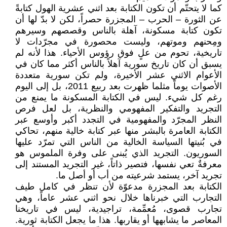
كما لا يتحتّم أن تكون الكتابة بعد اثني عشرية الهول كتابةً
عن الثورة – الحرب – المجزرة حصراً، لكن لا بدّ لها أن
تكون كتابة مسكونة، آهلة بالناس وقصصهم وسيرهم
ومِحنهم وموتهم، وليست محصورة في مجرّدات لا
تاريخية، تحوم من علٍ فوق رؤوس الأحياء. هذا لأنه لم
يسبق أن كان تاريخ سورية آهلاً بالناس أكثر مما كان في
الأعوام الاثني عشر الأخيرة، ولم تكن سورية متعددة
الأصوات يوماً مثلما ظهرت بعد ربيع 2011، بل إلى اليوم
رغم كل شيء. ليس في الكتابة المسكونة ما يمنع من
التجريد والتفكير المفهومي والنظرية، بل لعل فرص
النظر المجرّد والمفهومية في التجدد أكبر وأوسع عبر
الكتابة العامرة بالبشر منها عبر كتابة خالية منهم، تحاكي
في بُنيتها السياسة الخالية من الناس التي تمرّد عليها
السوريون. التجريد الذي يُبنى على وفرة الملموس هو
معرفةٌ تعي نفسها، فتصير ذاتاً، غير التجريد المستند إلى
تجريد آخر، يستمد شرعيته من أب أو أصل ما.
الكتابة بعد المجزرة مدعوّة لأن تنظر في كامل طيف
التجارب التي خبرناها خلال نحو اثني عشر عاماً، وهي
تجارب قصوى، مُعمِّمة، تراجيدية، ليس في تاريخنا
المعاصر ما يشابهها أو يقاربها. هذا ما يجعل الكتابة ثورية.