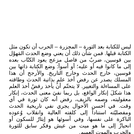
ليس للكتابة بعد الثورة – المجزرة – الحرب أن تكون مثل
الكتابة قبلها. فمن شأن ذلك أن يعني وضع الحدث المَهوْل
بين قوسين، ضربٌ من فاصل مزعج يعود الكتّاب بعده
إلى ما كانوا فيه أو عليه؛ أو أسوأ: وضع الكتابة ذاتها بين
قوسين، خارج الحدث وخارج التاريخ. والأرجح أن هذا
المسلك يصدر عن رفض أخذ علمٍ بذاتية الحدث وطاقته
على المساءلة والتغيير. لا يتحتّم أن يأخذ رفضُ أخذ العلم
هذا شكلَ إنكار الواقع، بل ربما نفيَ معنى الحدث، إنكار
معقوليته، وصمه بالزيف، رفض أنه كان ثورة في أي
وقت. في أحسن الأحوال يجري نفي تاريخية الحدث
ومفصليّته استناداً إلى كلفته العالية وانقلاب وُعوده
الباكرة على نفسها، وفي أسوئها هو إيثارٌ للسكون أو
انحيازٌ إلى ما هو ميت من عيش وفكر سابق للثورة
والحرب والموت العميم.