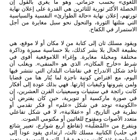
اللغوي» بحسب جزماتي. وهو ما يغري بالقول إن
الخصلة الأكثر ثورية للثائرين هي القدرة على إعلان نهاية
ثورتهم، إعلان نهاية «حالة الطوارئ» النفسية والسياسية
التي مثلتها الثورة، والتحول نحو سبل مغايرة من أجل
الاستمرار في الكفاح.
ويقود مسلك ثان إلى كتابة من لا مكان أو لا موقع، هي
بطبيعة الحال بلا بشر كذلك، بلا حساسية مميزة وذاكرة
مختلفة ومخيلة مغايرة. وإغراء اللاموقعية أقوى في
شرط «خارج المكان»، الذي هو «المنفى». ويغلب أن
تأخذ شكل الاندراج في نقاشات البلدان التي ننتشر فيها
اليوم، مع افتراض كونية ناجزة لما يُثار هنا من قضايا
ولمن يثيرونها وكيفيات إثارتها. فهي بذلك عودة إلى أفكار
كانت رائجة في ستينيات وسبعينيات القرن العشرين، إن
في صورة ماركسية أو تنويرية، حين كان يفترض أن
«الكونية» توجد في شكل «علم» أو فكر تقدمي أو
نظرية في التاريخ، أو «عقلانية»، لا في شكل تفاعلي
متعدد الأصوات ومفتوح للغائبين أو مكتومي الصوت.
ويتفرع من «المْصَلّبة» (تقاطع أربع شوارع، تعبير شائع
في حلب) الكتابية مسلك ثالث، ارتدادي يقود عوداً إلى
إيديولوجية غثة كانت مزدهرة قبل الثورة السورية، وتعود