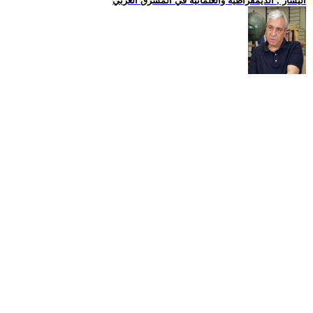
اليسار , الديمقراطية والعلمانية في المشرق العربي