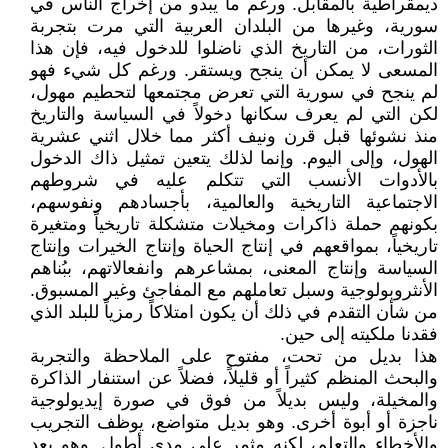
ديمقراطية بالمقابل. ورغم ما يبدو من إخراج الناس في
سورية، وغيرها من البلدان العربية التي مرت بتجربة
الثورات، من التاريخ الذي ناضلوا للدخول فيه، فإن هذا
المسعى لا يمكن أن ينجح ويستقر. ورغم كل شيء فهو
لم ينجح في سورية التي تعرض مجتمعها لتحطيم مهول،
لكن التي لم يعرف سكانها دخولاً في السياسة والتاريخ
منذ نشوئها قبل قرن ونيف أكثر مما خلال اثني عشرية
الهول، وإلى اليوم. وإنما لذلك يتعين تمثيل ذاك الدخول
بالأدوات الأنسب التي تتكلم عليه في شروطهم
الاجتماعية التاريخية والعالمية، بأجسادهم ونفوسهم،
بكونهم حملة ذاكرات ومخيلات متشكلة تاريخياً ومتغيرة
تاريخياً، بمواقعهم في إنتاج الحياة وإنتاج الخيرات وإنتاج
السياسة وإنتاج المعنى، بمشاعرهم وانفعالاتهم، ببُناهم
الأنثروبولوجية وسبل تعاملهم مع المفاجئ وغير المسبوق.
من شأن التقدم في ذلك أن يكون امتلاكاً رمزياً للبلد الذي
فقدنا ملكيته إلى حين.
هذا بديل من تحت، مفتوح على الملاحظة والتجربة
والبحث المنظم كثيراً أو قليلاً، فضلاً عن استنفار الذاكرة
والمخيلة، وليس بديلاً من فوق في صورة إيديولوجية
ناجزة أو أبوة أخرى. وهو بديل متواضع، يوظف التجريب
والأخطاء والتعلم، لكنه مثمر على مدى أطول. وهو بعد