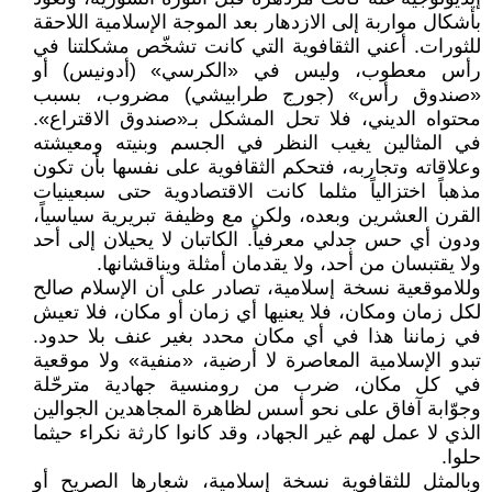
بأشكال مواربة إلى الازدهار بعد الموجة الإسلامية اللاحقة
للثورات. أعني الثقافوية التي كانت تشخّص مشكلتنا في
رأس معطوب، وليس في «الكرسي» (أدونيس) أو
«صندوق رأس» (جورج طرابيشي) مضروب، بسبب
محتواه الديني، فلا تحل المشكل بـ«صندوق الاقتراع».
في المثالين يغيب النظر في الجسم وبنيته ومعيشته
وعلاقاته وتجاربه، فتحكم الثقافوية على نفسها بأن تكون
مذهباً اختزالياً مثلما كانت الاقتصادوية حتى سبعينيات
القرن العشرين وبعده، ولكن مع وظيفة تبريرية سياسياً،
ودون أي حس جدلي معرفياً. الكاتبان لا يحيلان إلى أحد
ولا يقتبسان من أحد، ولا يقدمان أمثلة ويناقشانها.
وللاموقعية نسخة إسلامية، تصادر على أن الإسلام صالح
لكل زمان ومكان، فلا يعنيها أي زمان أو مكان، فلا تعيش
في زماننا هذا في أي مكان محدد بغير عنف بلا حدود.
تبدو الإسلامية المعاصرة لا أرضية، «منفية» ولا موقعية
في كل مكان، ضرب من رومنسية جهادية مترحّلة
وجوّابة آفاق على نحو أسس لظاهرة المجاهدين الجوالين
الذي لا عمل لهم غير الجهاد، وقد كانوا كارثة نكراء حيثما
حلوا.
وبالمثل للثقافوية نسخة إسلامية، شعارها الصريح أو