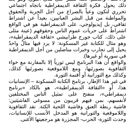
ذلك يحول فكرة الثقافة الديمقراطية باتجاه اجتماعي
تحرري لتكون وعياً بالصراع من أجل الحرية والحقوق
والمواطنة من قبل البشر العيانيين، بعيداً عن اشتراط
ثقافي، بل إيديولوجي، على الديمقراطية هو في الواقع
اشتراطٌ على حريات عموم الناس وحقوقهم (عينة مثلى
على ذلك، كتاب جورج طرابيشي «ثقافة الديمقراطية»،
وهو مثال للكتابة غير المسكونة: لا يرد فيها مثالٌ واحدٌ
يحيل إلى تجارب وخبرات مناضلين من أجل الديمقراطية
في سورية أو غيرها).
والواقع أن هذا البرنامج ليس ثورياً إلا بالمقارنة مع خواء
الثقافوية بصورتَيها، ومع اللاموقعية بصورتَيها كذلك،
وكذلك مع الثورانية أو أقنمة الثورة.
في غير هذا الإطار، برنامج الكتابة المسكونة – الإنسانيات
هذا، أو «الثقافة الديمقراطية»، هو بالكاد «برنامج
ديمقراطي»، منفتح على تمثيل الناس المختلفين
لأنفسهم، بمن فيهم قريبون من مسوغي الفاشيَتين:
فاشية ربطة العنق وفاشية اللحية الكثة. نقد الثقافوية
واللاموقعية والثورانية هو المدخل الأنسب للإنسانيات،
وحدث الثورة- الحرب- المجزرة هو مرجعيتها الأغنى.