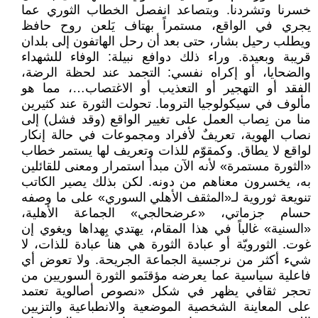
خسرنا وتشردنا. وبتصاعد انفصل الخطاب الثوري عما
يجري في الواقع، مستمراً بهتاف يَلعن روح حافظ
ويطلب رحيل بشار، حتى بعد أن رحل الهاتفون إلى بلدان
قريبة وبعيدة. وراء ذلك دوافع نبيلة: الوفاء للشهداء
والضحايا، أو إكراه نفسي: التجمد عند لحظة الرضة،
الفقد أو التهجير أو التعذيب أو الاغتصاب…، مما هو
مألوف في سيكولوجيا التروما. تحولت الثورة عند كثيرين
منا من نِصاب العمل على تغيير الواقع (وقد فشل) إلى
نصاب الهوية، تعريفٌ لأفراد ومجموعات في حالة إنكار
لواقع لا يطاق. وكمقوّم للذات وتعريف لها يستمر خطاب
«الثورة مستمرة» لأنه الآن مبدأ استمرار ومعنى للقائلين
به، يخسرون معناهم من دونه. لكن بذلك يصير الكاتب
تنويعة ثوروية لـ«المثقف الأهلي السوري» على ما وصفه
حسام جزماتي، «عرضحالجي» الجماعة الأهلية،
«السنية» غالباً في هذا المقام، يهتدي بِهداها ويغوي إن
غوت. الثورويّة أو عبادة الثورة هي هنا عبادة للذات، لا
شيء أكثر من نرجسية الجماعة الجريحة. ولا تعوض أي
فاعلية سياسية عما يعرضه مؤقنَمو الثورة السوريين من
تحجر ثقافي يظهر في شكل «نصوص أصالوية تعتمد
على المعاينة الشخصية الموضعية والانطباعية والتزيين