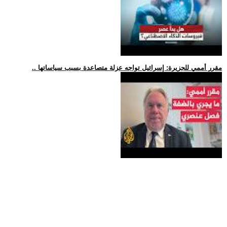
.. مقرر أممي للجزيرة: إسرائيل تواجه عزلة متصاعدة بسبب سياساتها