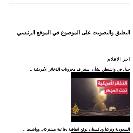
التعليق والتصويت على الموضوع في الموقع الرئيسي
اخر الافلام
.. جدل في واشنطن بشأن استنزاف مخزونات الذخائر الأمريكية
.. السعودية وتركيا وباكستان توقع اتفاقية دفاعية مشتركة.. وواشنط