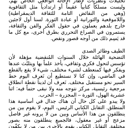
تحليلات ونظريات لإطار الإحالة الواقعي الخاص بهم،
وليست مسلكاً كتابياً عقيماً أو ارتدادياً مثل الثقافوية
(وهي من النقائض التامة للثقافة الديمقراطية)
واللاموقعية والثورانية أو عبادة الثورة. لسنا أول لاجئين
خارج بلدهم يعملون في حقول الفكر والفن والثقافة،
يستمرون في الصراع التحرري بطرق أخرى، مع كل ما
قد يَسِم ذلك من أوجه قصور ونقص.
الطيف وطائر الصدى
التضحية الهائلة خلال السنوات المُنقضية مؤهلة لأن
تؤسس لتحول فكري وثقافي، يأخذ علماً بها ويتلبّث عندها
ويفكر فيها كمنعطف لشيء مختلف، شيء لا يقع بالقطع
في الماضي، وإن كنا لا نستطيع أن نَعرِف اليوم خط
السير نحو مستقبل مختلف. نَعرِف أن لدينا نقطة انطلاق
مرجعية رئيسية، مركز نتوجه منه ولا نبقى حتماً فيه: اثنا
عشرية الهول، الثورة – المجزرة – الحرب.
ولا يبدو على كل حال أن هناك جدال في أساسية هذا
المنطلق. التقابل الكتابي الرئيس، اليوم، لا يقوم بين من
ينطلقون من هذا الأساس وبين من لا يرونه غير فاصل
مزعج أو غير معقول، فالجميع ينطلقون منه بصور
مختلفة. التقابل الكتابي يقوم بالأحرى بين من لا يكفّون