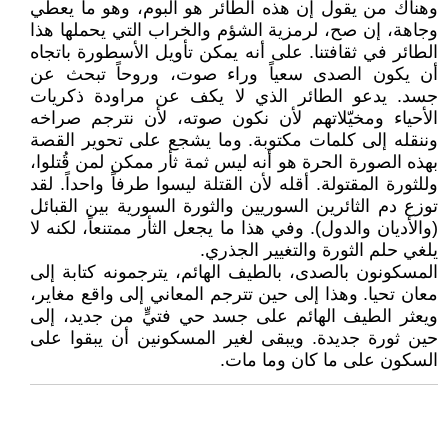
وهناك من يقول إن هذه الطائر هو البوم، وهو ما يعطي
وجاهة، إن صح، لرمزية الشؤم والخراب التي يحملها هذا
الطائر في ثقافتنا. على أنه يمكن تأويل الأسطورة باتجاه
أن يكون الصدى سعياً وراء صوت، وروحاً تبحث عن
جسد. يدعو الطائر الذي لا يكف عن مراودة ذكريات
الأحياء ومخيّلاتهم لأن نكون صوته، لأن نترجم صراخه
وننقله إلى كلمات مكتوبة. وما يشجع على تحوير القصة
بهذه الصورة الحرة هو أنه ليس ثمة ثأر ممكن لمن قُتلوا،
وللثورة المقتولة. أقله لأن القتلة ليسوا طرفاً واحداً. لقد
توزع دم الثائرين السوريين والثورة السورية بين القبائل
(والأديان والدول). وفي هذا ما يجعل الثأر ممتنعاً، لكنه لا
يلغي حلم الثورة والتغيير الجذري.
المسكونون بالصدى، بالطيف الهائم، يترجمونه كتابة إلى
معان تحيا. وهذا إلى حين تترجم المعاني إلى واقع مغاير،
ويعثر الطيف الهائم على جسد حي فتيٍّ من جديد، إلى
حين ثورة جديدة. ويبقى لغير المسكونين أن يبقوا على
السكون على ما كان وما مات.