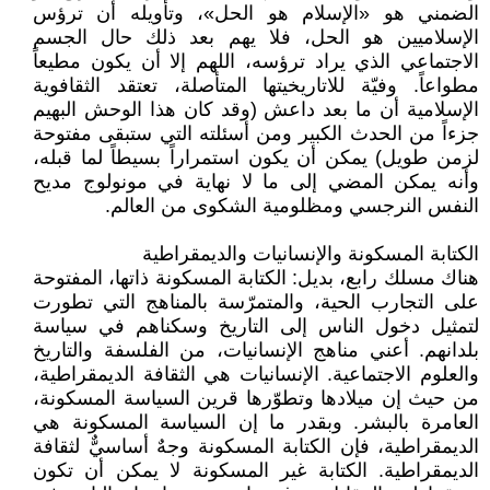
الضمني هو «الإسلام هو الحل»، وتأويله أن ترؤس
الإسلاميين هو الحل، فلا يهم بعد ذلك حال الجسم
الاجتماعي الذي يراد ترؤسه، اللهم إلا أن يكون مطيعاً
مطواعاً. وفيّة للاتاريخيتها المتأصلة، تعتقد الثقافوية
الإسلامية أن ما بعد داعش (وقد كان هذا الوحش البهيم
جزءاً من الحدث الكبير ومن أسئلته التي ستبقى مفتوحة
لزمن طويل) يمكن أن يكون استمراراً بسيطاً لما قبله،
وأنه يمكن المضي إلى ما لا نهاية في مونولوج مديح
النفس النرجسي ومظلومية الشكوى من العالم.
الكتابة المسكونة والإنسانيات والديمقراطية
هناك مسلك رابع، بديل: الكتابة المسكونة ذاتها، المفتوحة
على التجارب الحية، والمتمرّسة بالمناهج التي تطورت
لتمثيل دخول الناس إلى التاريخ وسكناهم في سياسة
بلدانهم. أعني مناهج الإنسانيات، من الفلسفة والتاريخ
والعلوم الاجتماعية. الإنسانيات هي الثقافة الديمقراطية،
من حيث إن ميلادها وتطوّرها قرين السياسة المسكونة،
العامرة بالبشر. وبقدر ما إن السياسة المسكونة هي
الديمقراطية، فإن الكتابة المسكونة وجهٌ أساسيٌّ لثقافة
الديمقراطية. الكتابة غير المسكونة لا يمكن أن تكون