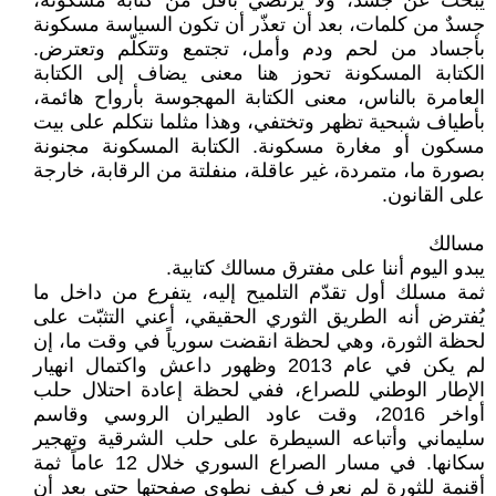
يبحث عن جسد، ولا يرتضي بأقل من كتابة مسكونة،
جسدٌ من كلمات، بعد أن تعذّر أن تكون السياسة مسكونة
بأجساد من لحم ودم وأمل، تجتمع وتتكلّم وتعترض.
الكتابة المسكونة تحوز هنا معنى يضاف إلى الكتابة
العامرة بالناس، معنى الكتابة المهجوسة بأرواح هائمة،
بأطياف شبحية تظهر وتختفي، وهذا مثلما نتكلم على بيت
مسكون أو مغارة مسكونة. الكتابة المسكونة مجنونة
بصورة ما، متمردة، غير عاقلة، منفلتة من الرقابة، خارجة
على القانون.
مسالك
يبدو اليوم أننا على مفترق مسالك كتابية.
ثمة مسلك أول تقدّم التلميح إليه، يتفرع من داخل ما
يُفترض أنه الطريق الثوري الحقيقي، أعني التثبّت على
لحظة الثورة، وهي لحظة انقضت سورياً في وقت ما، إن
لم يكن في عام 2013 وظهور داعش واكتمال انهيار
الإطار الوطني للصراع، ففي لحظة إعادة احتلال حلب
أواخر 2016، وقت عاود الطيران الروسي وقاسم
سليماني وأتباعه السيطرة على حلب الشرقية وتهجير
سكانها. في مسار الصراع السوري خلال 12 عاماً ثمة
أقنمة للثورة لم نعرف كيف نطوي صفحتها حتى بعد أن