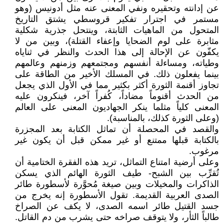
عن إدانته وتحقيره ونفي المعنى عنه مثل أدونيس (وهو
مستمر في اجترار تفكير قروسطي يشتق التاريخ
المتحول من الماهيات الثابتة، وينتحل جذرية شكلية
مثابرة على لوم الضحايا وإعفاء القتلة)، وبين من لا
يكفّون عن الإحالة إلى هذا الحدث والنظر في ثناياه
وطياته، ومساءلة أنفسهم ومجتمعهم وزمنهم وعالمهم
بينما يفعلون ذلك. في المسلك الأخير من الطاقة على
تجاوز أقنمة الثورة أكثر بكثير مما في الأول الذي يجعل
من الحدث أقنوماً مضاداً، كُفراً آخر، فينكرون عليه
المعنى كلياً مثلما ينكر الجهاديون المعنى على العالم
(وعلى الثورة كذلك، بالمناسبة).
والقصد في المحصلة أن تماثل الكتابة بعد المجزرة
بالكتابة قبلها ممتنع أو غير ممكن قبل أن يكون غير
مرغوب.
وعلى أرضية امتناع التماثل، تريد هذه الفقرة الختامية أن
تُقرِّب بين الشبح- طيف الثورة الهائم الذي يسكن
الذاكرات والمخيلات وبين صيغة مُحوَّرة لأسطورة طائر
الصدى العربية القديمة. تقول الأسطورة إنه يخرج من
جسد القتيل طائر اسمه الصدى، لا يكف عن الصراخ
طالباً الثأر، ولا يتوقف صراخه حتى يشرب من دم القاتل.