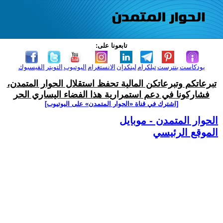
تابعونا على:
بودكاست
بنترست
تيلكرام
لينكدإن
الانستغرام
اليوتيوب
التويتر
الفيسبوك
تبرعاتكم وتبرعاتكن المالية تحفظ استقلال الحوار المتمدن،
فشاركونا في دعم استمرارية هذا الفضاء اليساري الحر
[اشترك في قناة ‫«الحوار المتمدن» على اليوتيوب]
الحوار المتمدن - موبايل
الموقع الرئيسي