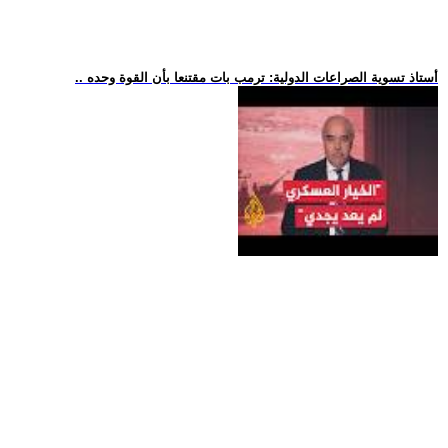
.. أستاذ تسوية الصراعات الدولية: ترمب بات مقتنعا بأن القوة وحده