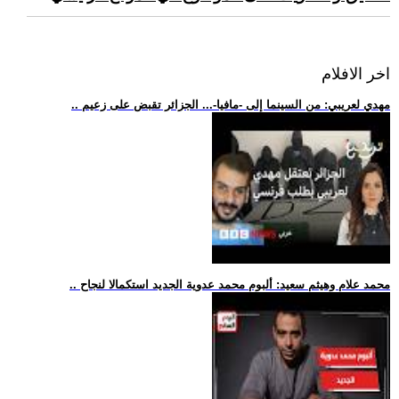
اخر الافلام
.. مهدي لعريبي: من السينما إلى -مافيا-... الجزائر تقبض على زعيم
.. محمد علام وهيثم سعيد: ألبوم محمد عدوية الجديد استكمالا لنجاح