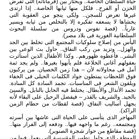
حياة السلطان الخاصة.. ويحتار بين (فرماناته) التى تفرض
الحزن أو الفرح.. فلكل منها ثيابها الخاصة.. إذا ارتدى
غيرها تعرض للسجن.. ولكى ينجو من العقوبة التى
يخشاها لا يسعفه تفكيره إلا بالتخلص من ثيابه ويسير
عارياً.. (قصة نفوس ودروس من سلسلة البحوث
السلطانية الغورية فى بلاد مصر).
اليأس من إصلاح سلوكيات المجتمع التى تخلط بين الجد
والهزل.. وتزيد من ركب النفاق.. حاول بث الوعى بين
البشر.. فأعطوه ظهورهم.. وكذا الأطفال الذين استأثرت
بعقولهم أغانى الخلاعة فلم يأبهوا بغيرها.. ولم يجد ثمة
أمل فى محاولاته لأن – هذا زمن الخصيان. من يركبون
فوق اللحظات يمتطون جواد الكلمات الحبلى فى الخفاء
ويلقون الشعر فى المناسبات. تجمد السادة كل السادة.
تجمد الأنذال والأبطال. يختلط فيه الحابل بالنابل. والسيئ
بالجيد. والشريف بالقذر – فيفضل الرحيل على البقاء لأنه
يجهل أساليب النفاق. (قصة لقطات من حطام الزمن
الراكد).
المهاجر الذى يتأسى على الحياة التى عاشها بين أسرته
ومجتمعه.. رغم ما واجهه فيها.. ودفعه إلى الفرار منها..
(قصة مقاطع من حوار شجرة الصنوبر).
الموظف الذى حاول تطهير المؤسسة التى يعمل فيها من