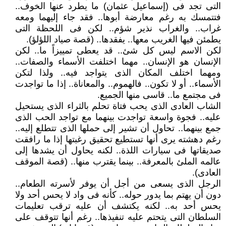
التى تجد فى (إسماعيل عثمان) ما يطرد عنها الخوف..
فتتمسك به رغم معارضة أبوها.. فقد جاء إليهما ومعه
غراب.. والغراب نذير شؤم.. لكن فى اللحظة التى
يطمئن فيها الغريب معها.. يفقدها.. (قصة صياد اللؤلؤ).
لكن الاسم ليس كل شئ.. قد يعطى تمييزاً ما.. لكن
الإنسان هو الإنسان.. مهما اختلفت الأسماء والصفات..
ومهما اختلف المكان الذى يتواجد فيه.. ولذا لتكن
الأسماء.. أو لا تكون.. فالهموم.. والمعاناة.. إذا ما تواجدت
فى مجتمع ما.. قاسى منها الجميع.
الشاب العادى الذى يحب فتاة تحلم بالثراء الذى يستحيل
عليه.. فجوة واسعة تواجدت بينهما مع تواجد الحب الذى
جمع بينهما.. تحاول أن تشير إلى حملها الذى تتطلع إليه..
رغم دهشته يرى أنها تستطيع تحقيق رغبتها إذا ما رافقت
صديقاتها فى سيارات اللذة.. لكنه يحاول أن يشدها إلى
عالمه الملئ بالمعرفة.. بينما يقترب منها.. (قصة الموقف
العادى).
الرجل الذى يسعى من أجل أن يوفر لأسرته الطعام..
دون أن يهتم بما يدور حوله.. كأنه فى واد لا يحس أحد ولا
يحس أحد به.. لكنه يكتشف أن عليه ترقب تعليمات
السلطان التى يتحتم عليه تنفيذها.. رغم أنها تتوقف على