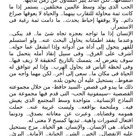
اكتشافها.. لكن التأكد يثير التساؤل عن زمن بدايتها.
الحب الذى يولد وسط عالمين مختلفين.. يستمر إذا ما
كانت ثمة محاولة للتقارب بينهما.. والحياة لا يعوقها صراع
دائم.. ولا يوقفها إحباط يحدث.. ما دامت ثمة رغبة فى
الاستمرار.
الإنسان إذا ما تواجه بعجزه تجاه شئ ما.. قد يبكى..
وعندما يفقد اطمئنانه يحاول البحث عنه.. ولو استسلم
للقهر يتحول إلى أداة من أدواته وإذا انشغل عما حوله..
أشرف على الغرق.. وفى سبيل إنقاذ أمله يتحمل ما
سوف يتعرض له. يتمسك بالتاريخ كحقيقة لا زيف فيها..
وفى لحظة اليأس قد يحاول الهرب.. وإذا لم تتوافق له
الحياة فى مكان ما.. سعى إلى آخر.. لكن مهما واجه من
ضغوط.. يستحيل عليه أن يخون بلده.
ذلك ما يبدو فى قصص -السيد حافظ- من خلال مجموعته
القصصية –سيمفونية الحب- التى قدم فيها مجموعة من
النماذج الإنسانية.. متواجدة وسط المجتمع الذى يعيش
فيه.. وملتحمة بواقعه.. وليست غريبة عنه.. حملت
همومه وقضاياه.. وعبرت عن معاناته بصدق.. ودونما
افتعال لتصورات واهية.. تبديها كمسخ لا معنى له.
الحياة.. هى الإنسان.. والإنسان. هو الحياة.. مزج يستحيل
عليه الانفصال.. الخير.. الشر.. الخيانة.. الأمانة.. البرئ..