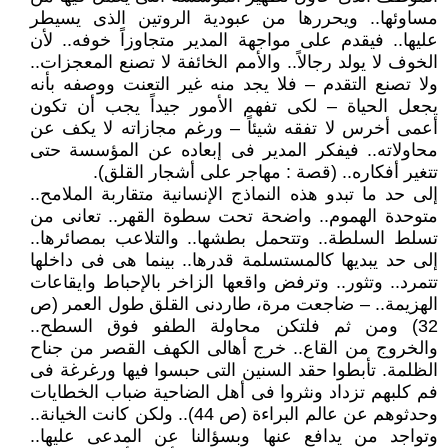
مساوئها.. ويحررها من عبودية الروتين الذى يسيطر
عليها.. فيقدم على مواجهة المدير متجاوزاً خوفه.. لأن
الخوف لا يولد رجالاً.. والأمم الخائفة لا تصنع المعجزات..
ولا تصنع التقدم – فلا يجد منه غير التعنت ووصفه بأنه
يجعل الحياة – لكى تفهم الأمور جيداً يجب أن تكون
أعمى أخرس لا تفقه شيئاً – ورغم مجازاته لا يكف عن
محاولاته.. فيفكر المدير فى إبعاده عن المؤسسة حتى
تتغير أفكاره.. (قصة : مهاجر على أشجار القلق).
إلى حد ما تبدو هذه النماذج الإنسانية متقاربة الملامح..
متوحدة الهموم.. واضحة تحت سطوة القهر.. تعانى من
تسلط السلطة.. وتتحمل بطشها.. والتلاعب بمصائرها..
إلى حد يبديها كالمستسلمة قدرها.. بينما هى فى داخلها
تتمرد.. وتثور.. وترفض واقعها الزاخر بالإحباط وايقاعات
الهزيمة.. – ضاجعت مرة، طاردنى القلق طول العمر (ص
32) ومن ثم فلتكن محاولة الطفو فوق السطح..
والخروج من القاع.. خرج أهالى الكهف القصر من جناح
الظلمة. تأبطوا حقد السنين التى حبسوا فيها ورغرغة فى
فم كلبهم تزداد ونثروا فى أهل الضاحية ضباب الخطايات
وحدثوهم عن عالم البراءة (ص 44).. ولكن كانت الخيانة..
وتواجد من يدافع عنها وبسؤالنا عن المدعى عليها..