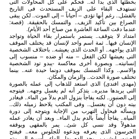
بخطئها الذى بدا له.. فحكم على كل المحاولات التى
تستهدف البقاء على الزيف المستحدث فى التاريخ
بالفشل.. رغم أنها تؤدى – أحياناً – إلى الموت.. لكن يبقى
الصراع بين تأكيد الزيف.. والتمسك بالحقيقة. (قصة:
عندما دقت الساعة العاشرة من صباح أحد الأيام).
امتداد لا يتوقف.. يستمر باستمرار بقاء الحياة وتواجد
الإنسان فيها.. ثمة اسم واحد لإنسان قد يختلف الموقف
الذى يواجهه.. أو الحدث الذى يعيشه.. باختلاف الشخصية
التى يعيشها لكن الفعل – منه أو ضده – منسوب إلى
إنسانيته.. وبصورة أخرى معاكسة -يبدو تود الشخصية
والاسم.. وكذا التمسك بموقف دونما حيدة عنه.. بينما
تختلف صورة الحدث.. والزمان والمكان.
(مهدى افندى) الذى استعد للذهاب إلى عمله بالصورة
التى يريدها مديره.. يتذكر أنه لم يغسل وجهه.. فيتوجه
إلى الصنبور.. لكنه يفاجأ بنزول الدم بدلاً من الماء.. فيغادر
بيته دون أن يغتسل.. وفى المكتب يلاحظ زميله ذلك..
ويسأله فيحاول التهرب من الإجابة ويتوجه إلى دورة
المياه.. يفاجأ أيضاً بالدم بدل الماء.. وبعد أن يغادر عمله
مذهولاً وقد نسى كل شئ.. يمر بالمقهى ويوقفه
الجرسون الذى يعرفه ويدعوه للجلوس معه.. فيفتح
الصنبور ليشرب.. يجد الدم بدل الماء.. أسرع إلى بيته