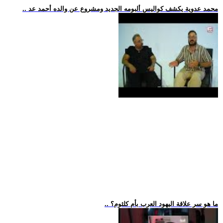
.. محمد عدوية يكشف كواليس ألبومه الجديد ومشروع عن والده أحمد عد
.. ما هو سر علاقة اليهود العرب بأم كلثوم؟