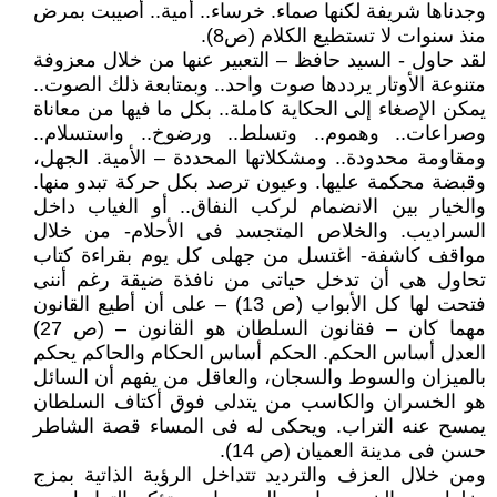
وجدناها شريفة لكنها صماء. خرساء.. أمية.. أصيبت بمرض
منذ سنوات لا تستطيع الكلام (ص8).
لقد حاول - السيد حافظ – التعبير عنها من خلال معزوفة
متنوعة الأوتار يرددها صوت واحد.. وبمتابعة ذلك الصوت..
يمكن الإصغاء إلى الحكاية كاملة.. بكل ما فيها من معاناة
وصراعات.. وهموم.. وتسلط.. ورضوخ.. واستسلام..
ومقاومة محدودة.. ومشكلاتها المحددة – الأمية. الجهل،
وقبضة محكمة عليها. وعيون ترصد بكل حركة تبدو منها.
والخيار بين الانضمام لركب النفاق.. أو الغياب داخل
السراديب. والخلاص المتجسد فى الأحلام- من خلال
مواقف كاشفة- اغتسل من جهلى كل يوم بقراءة كتاب
تحاول هى أن تدخل حياتى من نافذة ضيقة رغم أننى
فتحت لها كل الأبواب (ص 13) – على أن أطيع القانون
مهما كان – فقانون السلطان هو القانون – (ص 27)
العدل أساس الحكم. الحكم أساس الحكام والحاكم يحكم
بالميزان والسوط والسجان، والعاقل من يفهم أن السائل
هو الخسران والكاسب من يتدلى فوق أكتاف السلطان
يمسح عنه التراب. ويحكى له فى المساء قصة الشاطر
حسن فى مدينة العميان (ص 14).
ومن خلال العزف والترديد تتداخل الرؤية الذاتية بمزج