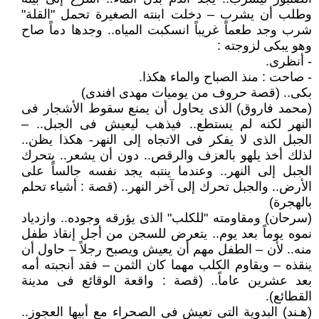
وطلب أن يشرب – دخلت ابنته الصغيرة تحمل "القلة"
شرب وجد طعماً غريباً انسكبت المياه.. وجدها دماً صاح
وهو يبكى لزوجته :
- أنظرى.
- صاحت : منذ الصباح والماء هكذا.
بكى.. (قصة حروف من يوميات مهدى افندى)
(محمد فاروق) الذى يحاول أن يمنع سقوط الأشجار فى
النهر لكنه لم يستطع.. فيذهب ليعيش فى الجبل.. –
الجبل الذى لا يفكر فى الاتجاه إلى النهر- هكذا يظن..
لذلك أخذ يلهو بالعزف والرقص.. دون أن يشعر.. يتحرك
الجبل إلى النهر.. وعندما ينتبه يجد نفسه جالساً على
الأرض.. والجبل تحرك إلى آخر النهر.. (قصة : أشياء تحلم
بالهجرة)
(سرحان) ومقاومته "للكلب" الذى يؤرقه وجوده.. وازدياد
نموه يوماً بعد يوم.. يتعرض للسجن من أجل إنقاذ طفل
منه.. لأن – الطفل مهم أن يعيش ويصبح رجلاً – حاول أن
ينقذه – ويقاوم الكلب مهما كان الثمن – فقد أنجبته أمه
بعد عشرين عاماً.. (قصة : واقعة الوقائع فى مدينة
القطائع).
(هـند) البدوية التى تعيش فى الصحراء مع أبيها العجوز..