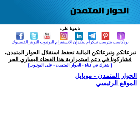
تابعونا على:
بودكاست
بنترست
تيلكرام
لينكدإن
الانستغرام
اليوتيوب
التويتر
الفيسبوك
تبرعاتكم وتبرعاتكن المالية تحفظ استقلال الحوار المتمدن،
فشاركونا في دعم استمرارية هذا الفضاء اليساري الحر
[اشترك في قناة ‫«الحوار المتمدن» على اليوتيوب]
الحوار المتمدن - موبايل
الموقع الرئيسي