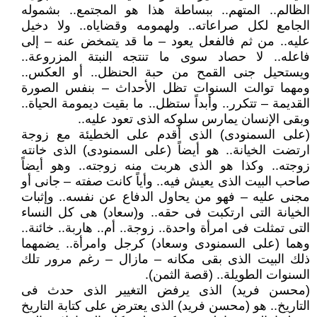
الظالم.. المتهم.. ببساطة هذا هو المجتمع.. بشموله
الجامع لكل صراعاته.. ولهمومه وقضاياه.. ولا دخيل
عليه.. من ثم فالفعل يعود – ما قد يتمخض عنه – إلى
فاعله.. لا حصاد سوى ما تنتجه النبتة المزروعة..
ويستحيل جنى القمح من حبة الحنظل.. أو العكس..
ومهما توالت السنوات تظل الأحداث – بنفس الصورة
القديمة – تتكرر.. وأبداً ستظل.. ما بقيت ديمومة الحياة..
وبقى الإنسان يمارس سلوكه الذى تعود عليه..
(على السمنودى) الذى أقدم على الخطيئة مع زوجة
ارتضت الخيانة.. هو أيضاً (على السمنودى) الذى خانته
زوجته.. وكذا هو الذى هربت منه زوجته.. وهو أيضاً
صاحب البيت الذى يعيش فيه.. وأياً كانت صفته – جانى أو
مجنى عليه – فهو من يحاول الدفاع عن نفسه.. وإثبات
الخيانة التى ارتكبت فى حقه.. و(سعاد) هى كل النساء
التى تمثلت فى امرأة واحدة.. زوجة.. أم.. هاربة.. خائنة..
وهما (على السمنودى وسعاد) كرجل وامرأة.. يضمهما
ذلك البيت الذى بقى مكانه – مازال – رغم مرور تلك
السنوات الطويلة.. (قصة الثمن).
(محسن فريد) الذى يرفض التغيير الذى حدث فى
التاريخ.. هو (محسن فريد) الذى يعترض على كتابة التاريخ