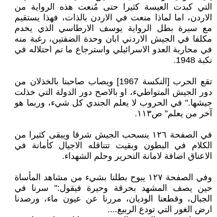
التي كبدت العيسة كثيرا حتى مُنعت هذه الرواية من
الاردن، اما لماذا منعت في الاردن بالذات، فهذا يستقيم
مع سيرة بطل الرواية يوسف الارطاسي الذي يخدم
مكلفا في الجيش الاردني ابان وحدة الضفتين، رغبة منه
في محاربة العدو الاسرائيلي واسترجاع ما تم احتلاله في
نكبة 1948.
تقع الحرب [النكسة 1967] ويصاب صاحبنا بالخذلان من
دور الجيش المتواطيء، او بالاصح دور الدولة التي خذلت
جيشها." في الحروب لا يعلم الجندي كل شيء، وربما هو
آخر من يعلم" ص١١٣.
في الصفحة ١٢٦ ينسحب الجيش شرقا ويبقى كثيرا من
الكلام في البطون وبقيت تتناقله الاجيال كأمانة في
الاعناق اضافة لامانة التحرير وحلم الشهداء.
وفي الصفحة ١٢٧ يبوح بطلنا بشيء من مشاهد المأساة
حين يصف المشهد بحرقة وحيرة فيقول:" سرنا في
الجبال، وقطعنا الوديان، مررنا عن عيون ماء، ورصدنا
ارض الغور التي تودع الربيع....