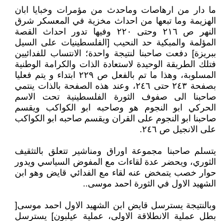
ما دار من ارهاصات وماحدث من مؤمرات وخبايا ابان
الهزيمة وما تبعها من احداث مخزية في المعسكر شرق
النهر ص ٢١٦ وحتى ٢٢٠ وفيها تدور احداث القصة
المؤلمة والمبكية حد النحيب [الفلسطينيات على السيل
ببريزة] دفعت صاحبنا لنتيجة واحدة؛ الانتساب للفدائيين
فتلك الطريقة الوحيدة لاستعادة الذات والكرامة الوطنية
المسلوبة، وهذا ما تم بالفعل ص ٢٢٩ ابتداء و يتم فعليا
بصفحة ٢٤٣ حتى ٢٤٦، وعند هذه الصفحة بالذات ينتمي
صاحبنا الى صفوف الثورة الفلسطينية تحت الاسم
الحركي ابو النجوم هو وصاحبه ابو الكواكب ويقسم
صاحبنا ابو النجوم على القران ويقسم صاحبه ابو الكواكب
على الانجيل ص ٢٤٦.
يتسلم صاحبنا مجموعة اوراق ومناشير تتعلق بالتثقيف
الثوري، ويحضر عدة لقاءات مع المفوض السياسي ويدور
حوار خصب يتمخض عنه لقاء مع الفدائي قايض وهو ابن
الشهيد الاول في الثورة احمد موسى..
وبالنتيجة يسترسل قايض ابن الشهيد الاول احمد موسى[
بطل عملية الانطلاقة الاولى، عملية عيلبون] يسترسل