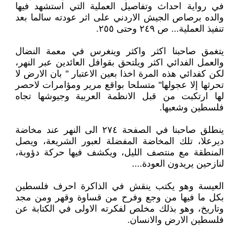
في رواية احداث وتفاصيل العملية التي استشهد فيها
والده برصاص الجيش الاردني على اثر عودته سالما بعد
تنفيذ العملية... ص ٢٤٩ وحتى ٢٥٥.
يتغمق صاحبنا اكثر واكثر وينغرس في معمة النضال
والعمل الفدائي اكثر ويلتحق بقوافل العائدين عبر النهر،
لكن كفدائي هذه المرة اخذا بعين الاعتبار " بان الارض لا
تحرثها إلا عجولها" متسلحا بواقع مرير ومؤامرات لاحصر
لها ارتكبت من قبل الانظمة العربية وجيوشها تجاه
فلسطين وشعبها.
ينطلق صاحبنا في الصفحة ٢٧٤ الى النهر عند مخاضة
ديرعلا، تلك المخاضة المفضلة لعبور الشريعة، ويصل
المنطقة مع منتصف الليل، ويكشف فيها حركة دؤوبة،
لنازحين يريدون العودة....
العيسة وهو يكتب ينقش في الذاكرة احرف فلسطين
بكل ما فيها من وجع وفرح من قساوة وقهر ومن مجد
وتاريخ، وهو بذلك مخلص لفكرته الاولى في الكتابة عن
فلسطين الارض والانسان.