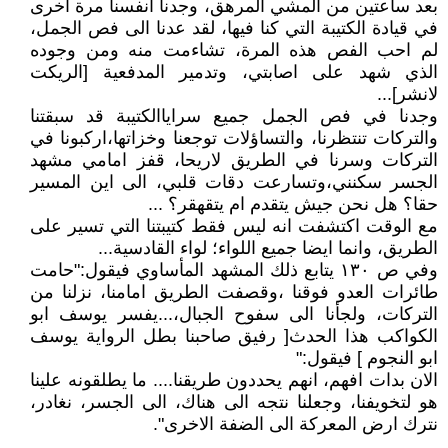
بعد ساعتين من المشي المرهق، وجدنا انفسنا مرة اخرى
في قيادة الكتيبة التي كنا فيها، لقد عدنا الى فص الجمل،
لم احب الفص هذه المرة، تشاءمت منه ومن وجوده
الذي شهد على اصابتي، وتدمير المدفعية [الريكت
لانشر]...
وجدنا في فص الجمل جميع سراياالكتيبة قد سبقتنا
والتركات تنتظرنا، والتساؤلات توجعنا وخزاتها،اركبونا في
التركات وسرنا في الطريق لاريحا، قفز امامي مشهد
الجسر سكنني،وتسارعت دقات قلبي، الى اين المسير
حقا؟ هل نحن جيش يتقدم ام يتقهقر؟ ...
مع الوقت اكتشفت انه ليس فقط كتيبتنا التي تسير على
الطريق، وانما ايضا جميع اللواء؛ لواء القادسية...
وفي ص ١٣٠ يتابع ذلك المشهد المأساوي فيقول:"حامت
طائرات العدو فوقنا ،وقصفت الطريق امامنا، نزلنا من
التركات، ولجأنا الى سفوح الجبال،...يفسر يوسف ابو
الكواكب هذا الحدث[ رفيق صاحبنا بطل الرواية يوسف
ابو النجوم ] فيقول:"
الان بدات افهم، انهم يحددون طريقنا.... ما يطلقونه علينا
هو لتخويفنا، وجعلنا نتجه الى هناك، الى الجسر، نغادر،
نترك ارض المعركة الى الضفة الاخرى".