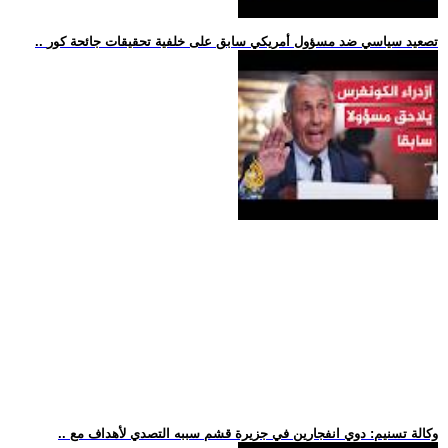
.. تصعيد سياسي ضد مسؤول أمريكي سابق على خلفية تحقيقات جائحة كور
.. وكالة تسنيم: دوي انفجارين في جزيرة قشم سببه التصدي لأهداف مع