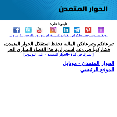
تابعونا على:
بودكاست
بنترست
تيلكرام
لينكدإن
الانستغرام
اليوتيوب
التويتر
الفيسبوك
تبرعاتكم وتبرعاتكن المالية تحفظ استقلال الحوار المتمدن،
فشاركونا في دعم استمرارية هذا الفضاء اليساري الحر
[اشترك في قناة ‫«الحوار المتمدن» على اليوتيوب]
الحوار المتمدن - موبايل
الموقع الرئيسي